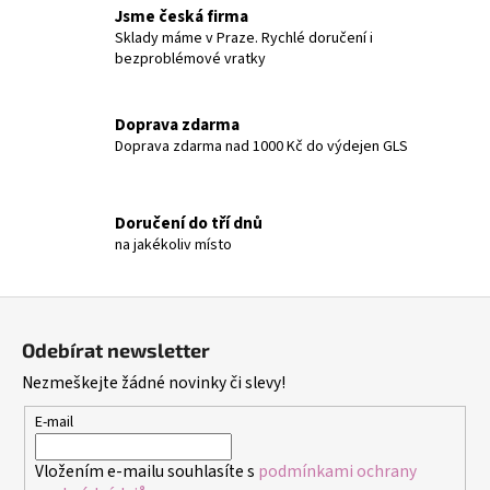
l
Jsme česká firma
á
Sklady máme v Praze. Rychlé doručení i
bezproblémové vratky
d
a
c
Doprava zdarma
í
Doprava zdarma nad 1000 Kč do výdejen GLS
p
r
v
Doručení do tří dnů
k
na jakékoliv místo
y
v
ý
Z
p
á
i
Odebírat newsletter
p
s
Nezmeškejte žádné novinky či slevy!
a
u
t
E-mail
í
Vložením e-mailu souhlasíte s
podmínkami ochrany