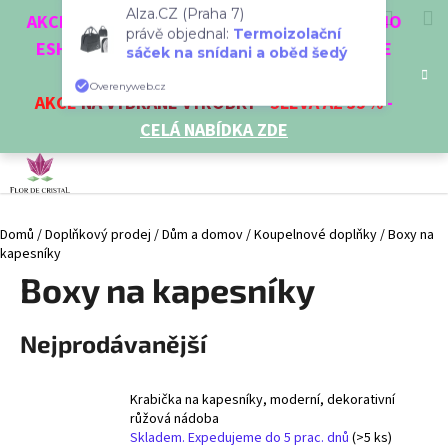
K
Přejít
Hledat
Nákup
M
Přihlášení
CZK
AKCE 3 + 1 ZDARMA. NAKUPTE 4 VĚCI Z NAŠEHO
na
Alza.CZ (Praha 7)
o
obsah
ESHOPU A ČTVRTÝ NEJLEVNĚJŠÍ DOSTANETE
Zpět
Zpět
právě objednal:
Termoizolační
košík
š
sáček na snídani a oběd šedý
ZDARMA!
í
AKCE
NA VYBRANÉ VÝROBKY
-
SLEVA AŽ 35%
-
C
Overenyweb.cz
k
CELÁ NABÍDKA ZDE
o
p
o
t
Domů
/
Doplňkový prodej
/
Dům a domov
/
Koupelnové doplňky
/
Boxy na
ř
kapesníky
e
Boxy na kapesníky
b
u
Nejprodávanější
j
e
t
Krabička na kapesníky, moderní, dekorativní
e
růžová nádoba
Skladem. Expedujeme do 5 prac. dnů
(>5 ks)
n