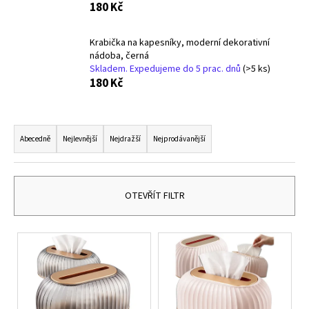
180 Kč
a
j
Krabička na kapesníky, moderní dekorativní
í
nádoba, černá
t
Skladem. Expedujeme do 5 prac. dnů
(>5 ks)
180 Kč
?
Ř
a
Abecedně
Nejlevnější
Nejdražší
Nejprodávanější
z
HLEDAT
e
n
OTEVŘÍT FILTR
í
D
p
o
V
r
p
ý
o
o
p
r
d
i
u
u
s