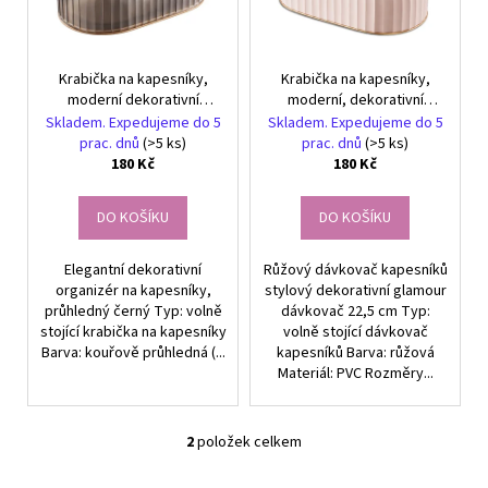
č
k
p
u
t
j
r
ů
e
Krabička na kapesníky,
Krabička na kapesníky,
o
m
moderní dekorativní
moderní, dekorativní
d
nádoba, černá
růžová nádoba
e
Skladem. Expedujeme do 5
Skladem. Expedujeme do 5
u
prac. dnů
(>5 ks)
prac. dnů
(>5 ks)
180 Kč
180 Kč
k
DĚTSKÉ
t
STŘÍBRNÉ
DO KOŠÍKU
DO KOŠÍKU
ů
NÁUŠNICE
VÁŽKA
Elegantní dekorativní
Růžový dávkovač kapesníků
249
Kč
organizér na kapesníky,
stylový dekorativní glamour
průhledný černý Typ: volně
dávkovač 22,5 cm Typ:
stojící krabička na kapesníky
volně stojící dávkovač
Barva: kouřově průhledná (...
kapesníků Barva: růžová
Materiál: PVC Rozměry...
2
položek celkem
O
v