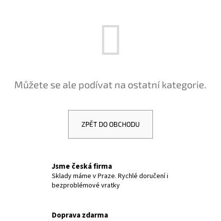
a
j
í
t
?
Můžete se ale podívat na ostatní kategorie.
HLEDAT
ZPĚT DO OBCHODU
D
Jsme česká firma
o
Sklady máme v Praze. Rychlé doručení i
p
bezproblémové vratky
o
r
u
Doprava zdarma