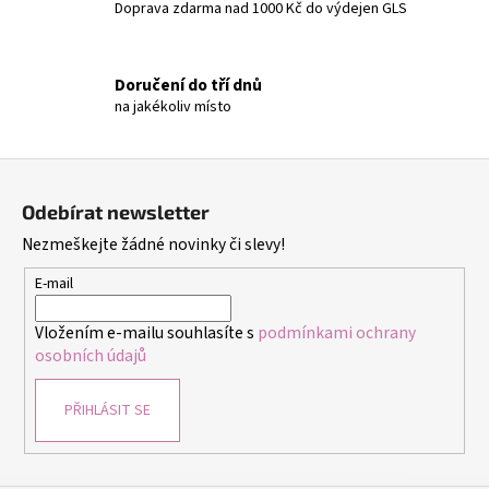
č
Doprava zdarma nad 1000 Kč do výdejen GLS
u
j
e
Doručení do tří dnů
m
na jakékoliv místo
e
Z
TERMOIZOLAČNÍ
á
SÁČEK
Odebírat newsletter
NA
p
SNÍDANI
Nezmeškejte žádné novinky či slevy!
a
A
OBĚD
t
E-mail
ŠEDÝ
í
149
Vložením e-mailu souhlasíte s
podmínkami ochrany
Kč
osobních údajů
PŘIHLÁSIT SE