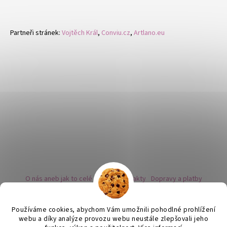
Partneři stránek:
Vojtěch Král
,
Conviu.cz
,
Artlano.eu
O nás aneb jak to celé začalo
Kontakty
Dopravy a platby
Kovy a puncovní značky
Naše nabídka náušnic
Novinky
Facebook - sledujte nás
Instagram - sledujte nás
BLOG
Obchodní podmínky
Ochrana osobních údajů
Používáme cookies, abychom Vám umožnili pohodlné prohlížení
Zpětný odběr vysloužilých bateriích
webu a díky analýze provozu webu neustále zlepšovali jeho