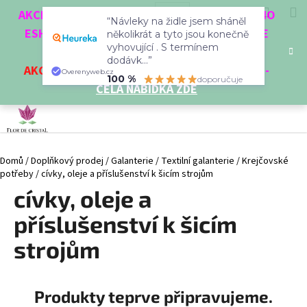
K
Přejít
Hledat
Nákup
M
Přihlášení
CZK
AKCE 3 + 1 ZDARMA. NAKUPTE 4 VĚCI Z NAŠEHO
na
“Návleky na židle jsem sháněl
o
obsah
ESHOPU A ČTVRTÝ NEJLEVNĚJŠÍ DOSTANETE
Zpět
Zpět
několikrát a tyto jsou konečně
košík
š
vyhovující . S termínem
ZDARMA!
í
dodávk...”
AKCE
NA VYBRANÉ VÝROBKY
-
SLEVA AŽ 35%
-
C
Overenyweb.cz
k
100 %
doporučuje
CELÁ NABÍDKA ZDE
o
p
o
t
Domů
/
Doplňkový prodej
/
Galanterie
/
Textilní galanterie
/
Krejčovské
ř
potřeby
/
cívky, oleje a příslušenství k šicím strojům
e
cívky, oleje a
b
u
příslušenství k šicím
j
strojům
e
t
e
Produkty teprve připravujeme.
n