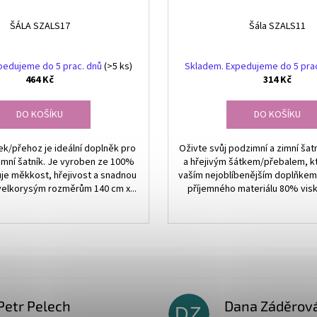
ŠÁLA SZALS17
Šála SZALS11
pedujeme do 5 prac. dnů
(>5 ks)
Skladem. Expedujeme do 5 pra
464 Kč
314 Kč
DO KOŠÍKU
DO KOŠÍKU
ek/přehoz je ideální doplněk pro
Oživte svůj podzimní a zimní šat
imní šatník. Je vyroben ze 100%
a hřejivým šátkem/přebalem, k
uje měkkost, hřejivost a snadnou
vaším nejoblíbenějším doplňkem
velkorysým rozměrům 140 cm x...
příjemného materiálu 80% visk
Petr Pelech
Dana Záděrov
DZ