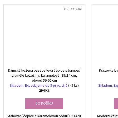
Kód:
CA14365
Dámská kožená baseballová čepice s bambulí
Kšiltovka ba
z umělé kožešiny, karamelová, 28x14 cm,
obvod 56-60 cm
Skladem. Expedujeme do 5 prac. dnů
(>5 ks)
Skladem. Ex
294 Kč
DO KOŠÍKU
Stahovací čepice s karamelovou bobulí CZ14ZIE
Moderní kšilt