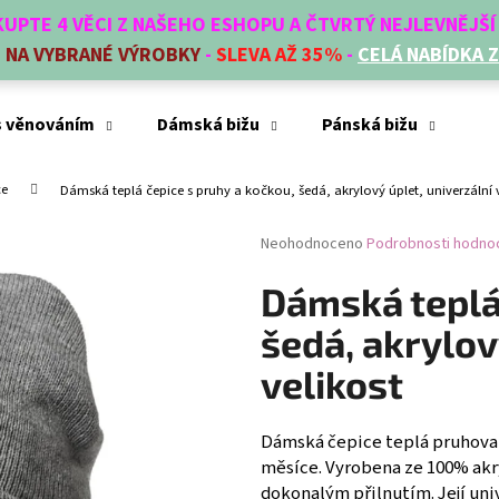
AKUPTE 4 VĚCI Z NAŠEHO ESHOPU A ČTVRTÝ NEJLEVNĚJŠ
E
NA VYBRANÉ VÝROBKY
-
SLEVA AŽ 35%
-
CELÁ NABÍDKA 
Co potřebujete najít?
s věnováním
Dámská bižu
Pánská bižu
Mó
ce
Dámská teplá čepice s pruhy a kočkou, šedá, akrylový úplet, univerzální 
HLEDAT
Průměrné
Neohodnoceno
Podrobnosti hodno
hodnocení
produktu
Dámská teplá 
Doporučujeme
je
0,0
šedá, akrylov
z
5
velikost
hvězdiček.
Dámská čepice teplá pruhovaná
měsíce. Vyrobena ze 100% akry
dokonalým přilnutím. Její univ