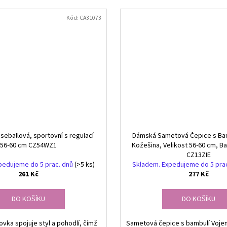
Kód:
CA31073
seballová, sportovní s regulací
Dámská Sametová Čepice s Bam
56-60 cm CZ54WZ1
Kožešina, Velikost 56-60 cm, B
CZ13ZIE
pedujeme do 5 prac. dnů
(>5 ks)
Skladem. Expedujeme do 5 pra
261 Kč
277 Kč
DO KOŠÍKU
DO KOŠÍKU
ovka spojuje styl a pohodlí, čímž
Sametová čepice s bambulí Vojen