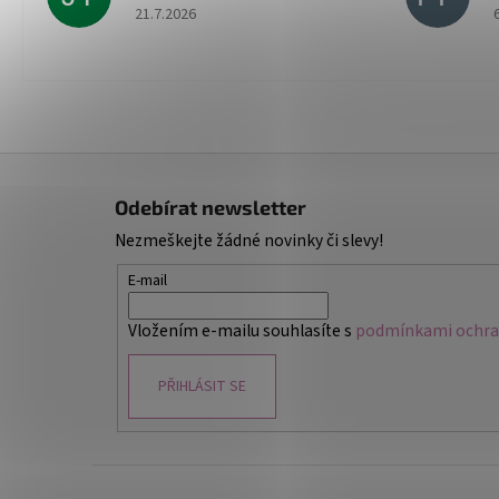
Hodnocení obchodu je 5 z 5 hvězdiček.
21.7.2026
Z
á
Odebírat newsletter
p
Nezmeškejte žádné novinky či slevy!
a
t
E-mail
í
Vložením e-mailu souhlasíte s
podmínkami ochran
PŘIHLÁSIT SE