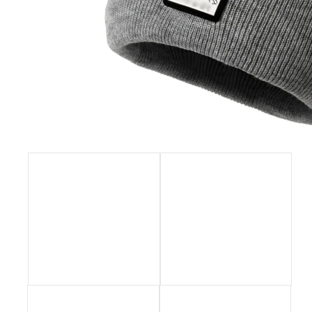
NÁHRDELNÍK A NÁUŠNICE ROZPUSTILÉ
KORÁLKY - ČERNÁ
259 Kč