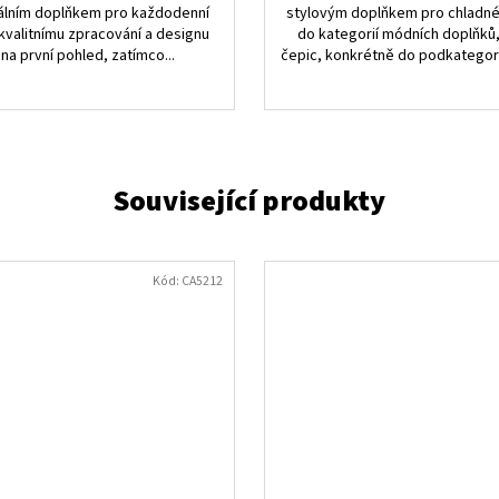
eálním doplňkem pro každodenní
stylovým doplňkem pro chladné 
 kvalitnímu zpracování a designu
do kategorií módních doplňků
na první pohled, zatímco...
čepic, konkrétně do podkategor
Kód:
CA5212