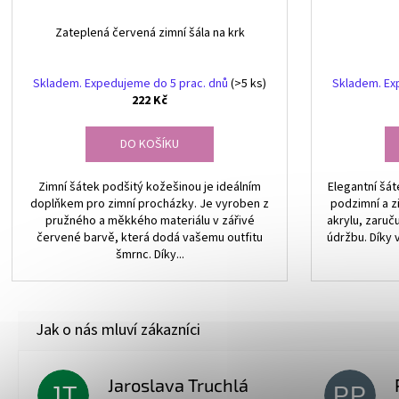
Zateplená červená zimní šála na krk
Skladem. Expedujeme do 5 prac. dnů
(>5 ks)
Skladem. Ex
222 Kč
DO KOŠÍKU
Zimní šátek podšitý kožešinou je ideálním
Elegantní šát
doplňkem pro zimní procházky. Je vyroben z
podzimní a z
pružného a měkkého materiálu v zářivé
akrylu, zaruč
červené barvě, která dodá vašemu outfitu
údržbu. Díky 
šmrnc. Díky...
Jaroslava Truchlá
JT
PP