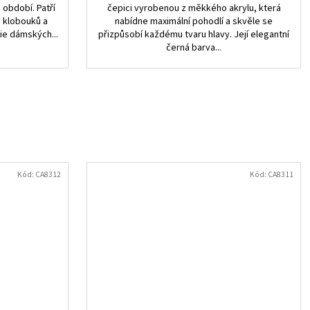
období. Patří
čepici vyrobenou z měkkého akrylu, která
, klobouků a
nabídne maximální pohodlí a skvěle se
ie dámských...
přizpůsobí každému tvaru hlavy. Její elegantní
černá barva...
Kód:
CA8312
Kód:
CA8311