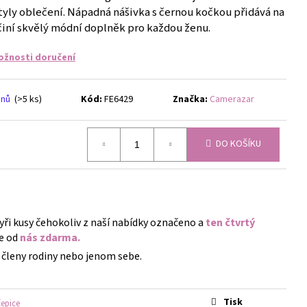
- NÁUŠNICE S KRYSTALY
yly oblečení. Nápadná nášivka s černou kočkou přidává na
e činí skvělý módní doplněk pro každou ženu.
ožnosti doručení
dnů
(>5 ks)
Kód:
FE6429
Značka:
Camerazar
DO KOŠÍKU
tyři kusy čehokoliv z naší nabídky označeno a
ten čtvrtý
e od
nás zdarma.
členy rodiny nebo jenom sebe.
Tisk
epice