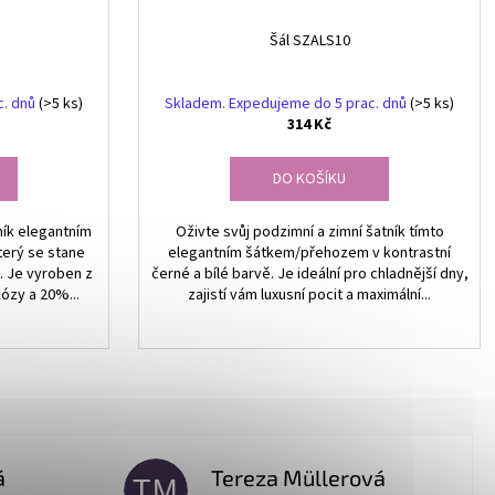
Šál SZALS10
c. dnů
(>5 ks)
Skladem. Expedujeme do 5 prac. dnů
(>5 ks)
314 Kč
DO KOŠÍKU
ník elegantním
Oživte svůj podzimní a zimní šatník tímto
terý se stane
elegantním šátkem/přehozem v kontrastní
. Je vyroben z
černé a bílé barvě. Je ideální pro chladnější dny,
ózy a 20%...
zajistí vám luxusní pocit a maximální...
á
Tereza Müllerová
TM