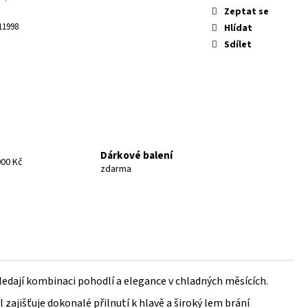
Zeptat se
11998
Hlídat
Sdílet
Dárkové balení
00 Kč
zdarma
ledají kombinaci pohodlí a elegance v chladných měsících.
ajišťuje dokonalé přilnutí k hlavě a široký lem brání