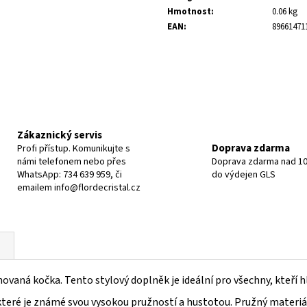
Hmotnost
:
0.06 kg
EAN
:
89661471
Zákaznický servis
Doprava zdarma
Profi přístup. Komunikujte s
námi telefonem nebo přes
Doprava zdarma nad 10
WhatsApp: 734 639 959, či
do výdejen GLS
emailem info@flordecristal.cz
vaná kočka. Tento stylový doplněk je ideální pro všechny, kteří h
eré je známé svou vysokou pružností a hustotou. Pružný materiál z