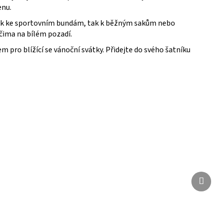
enu.
 jak ke sportovním bundám, tak k běžným sakům nebo
čima na bílém pozadí.
pro blížící se vánoční svátky. Přidejte do svého šatníku
Další
Další
produ
produ