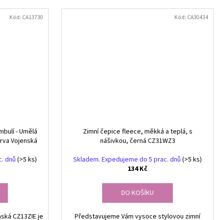
Kód:
CA13730
Kód:
CA30434
bulí - Umělá
Zimní čepice fleece, měkká a teplá, s
arva Vojenská
nášivkou, černá CZ31WZ3
c. dnů
(>5 ks)
Skladem. Expedujeme do 5 prac. dnů
(>5 ks)
134 Kč
DO KOŠÍKU
ská CZ13ZIE je
Představujeme Vám vysoce stylovou zimní