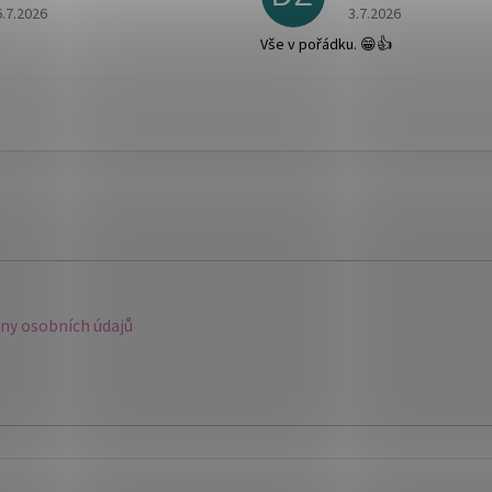
Hodnocení obchodu je 5 z 5 hvězdiček.
Hodnocení obchodu je
6.7.2026
3.7.2026
Vše v pořádku. 😁👍
y osobních údajů