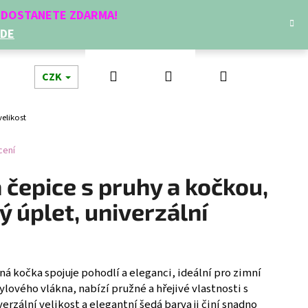
Í DOSTANETE ZDARMA!
ZDE
Hledat
Přihlášení
Nákupní
dní doplňky
CZK
Novinky
Doplňkový prodej
Dá
velikost
košík
cení
čepice s pruhy a kočkou,
ý úplet, univerzální
Následující
 kočka spojuje pohodlí a eleganci, ideální pro zimní
lového vlákna, nabízí pružné a hřejivé vlastnosti s
erzální velikost a elegantní šedá barva ji činí snadno