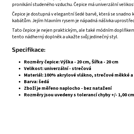
pronikání studeného vzduchu. Čepice má univerzální velikost 
Čepice je dostupná v elegantní šedé barvě, která se snadn
kabátům. Jejím hlavním rysem je nápadná nášivka uprostřed
Tato čepice je nejen praktickým, ale také módním doplňkem. 
tento nádherný doplněk a ukažte svůj jedinečný styl.
Specifikace:
Rozměry čepice: Výška - 20 cm, Šířka - 20 cm
Velikost: univerzální - strečová
Materiál: 100% akrylové vlákno, strečové měkké a 
Barva: šedá
Zboží je měřeno naplocho - bez natažení
Rozměry jsou uvedeny s tolerancí chyby +/- 1,00 c