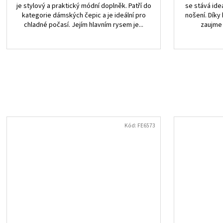
je stylový a praktický módní doplněk. Patří do
se stává id
kategorie dámských čepic a je ideální pro
nošení. Díky
chladné počasí. Jejím hlavním rysem je...
zaujme 
Kód:
FE6573