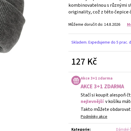
DĚTSKÉ STŘÍBRNÉ NÁUŠNICE VÁŽKA
NÁUŠNICE - DUHA 
kombinovatelnou s různými st
249 Kč
299 Kč
originality, což z této čepic
Můžeme doručit do:
14.8.2026
M
Skladem. Expedujeme do 5 prac. 
127 Kč
Měrná
cena:
Akce 3+1 zdarma
AKCE 3+1 ZDARMA
Stačí si koupit alespoň č
nejlevnější
v košíku mát
Takto můžete obdarovat 
Podmínky akce
Kategorie
:
Dámské č