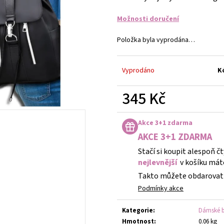
DĚTSKÉ STŘÍBRNÉ NÁUŠNICE VÁŽKA
NÁUŠNICE - DUHA 
249 Kč
299 Kč
Možnosti doručení
Položka byla vyprodána…
Vyprodáno
K
345 Kč
Měrná
cena:
Akce 3+1 zdarma
AKCE 3+1 ZDARMA
Stačí si koupit alespoň č
nejlevnější
v košíku mát
Takto můžete obdarovat 
Podmínky akce
Kategorie
:
Dámské 
Hmotnost
:
0.06 kg