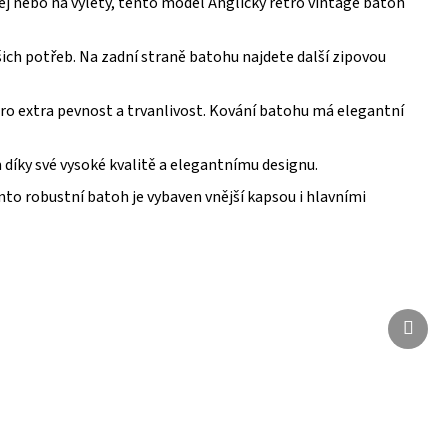
kolej nebo na výlety, tento model Anglický retro vintage batoh
ch potřeb. Na zadní straně batohu najdete další zipovou
pro extra pevnost a trvanlivost. Kování batohu má elegantní
 díky své vysoké kvalitě a elegantnímu designu.
to robustní batoh je vybaven vnější kapsou i hlavními
Další
Další
produ
produ