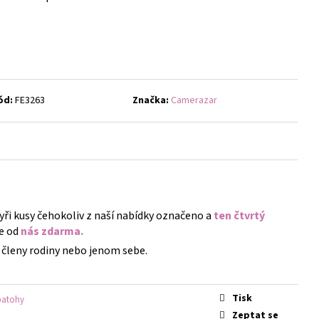
- NÁUŠNICE S KRYSTALY
ód:
FE3263
Značka:
Camerazar
tyři kusy čehokoliv z naší nabídky označeno a
ten čtvrtý
e od
nás zdarma.
členy rodiny nebo jenom sebe.
Tisk
batohy
Zeptat se