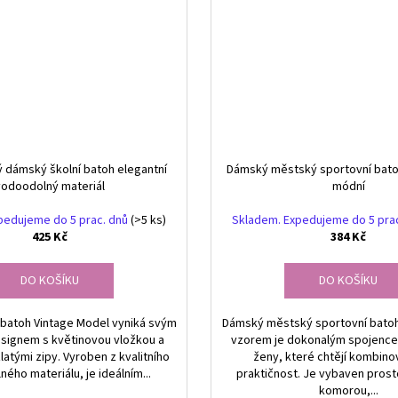
 dámský školní batoh elegantní
Dámský městský sportovní bato
vodoodolný materiál
módní
pedujeme do 5 prac. dnů
(>5 ks)
Skladem. Expedujeme do 5 pra
425 Kč
384 Kč
DO KOŠÍKU
DO KOŠÍKU
batoh Vintage Model vyniká svým
Dámský městský sportovní bato
signem s květinovou vložkou a
vzorem je dokonalým spojencem
latými zipy. Vyroben z kvalitního
ženy, které chtějí kombinov
ého materiálu, je ideálním...
praktičnost. Je vybaven prost
komorou,...