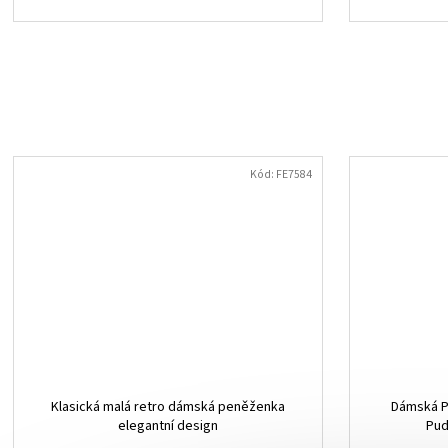
Kód:
FE7584
Klasická malá retro dámská peněženka
Dámská P
elegantní design
Pud