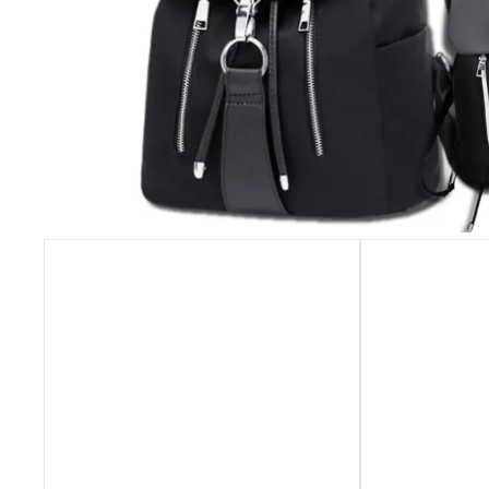
NÁHRDELNÍK A NÁUŠNICE ROZPUSTILÉ
KORÁLKY - ČERNÁ
259 Kč