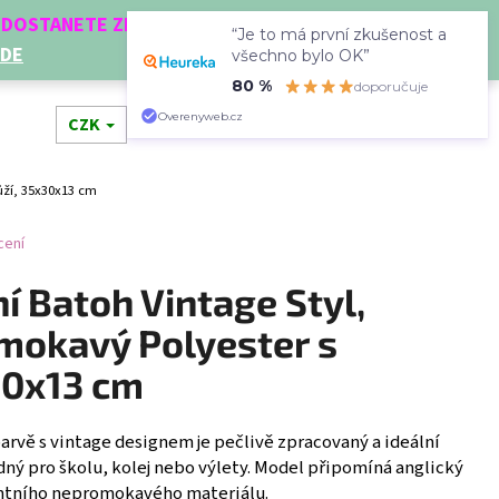
Í DOSTANETE ZDARMA!
“Je to má první zkušenost a
ZDE
všechno bylo OK”
80 %
doporučuje
Hledat
Přihlášení
Nákupní
Overenyweb.cz
dní doplňky
CZK
Novinky
Doplňkový prodej
Dá
ůží, 35x30x13 cm
košík
cení
 Batoh Vintage Styl,
mokavý Polyester s
30x13 cm
Následující
rvě s vintage designem je pečlivě zpracovaný a ideální
odný pro školu, kolej nebo výlety. Model připomíná anglický
gantního nepromokavého materiálu.