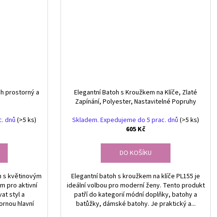
h prostorný a
Elegantní Batoh s Kroužkem na Klíče, Zlaté
Zapínání, Polyester, Nastavitelné Popruhy
c. dnů
(>5 ks)
Skladem. Expedujeme do 5 prac. dnů
(>5 ks)
605 Kč
DO KOŠÍKU
h s květinovým
Elegantní batoh s kroužkem na klíče PL155 je
 pro aktivní
ideální volbou pro moderní ženy. Tento produkt
at styl a
patří do kategorií módní doplňky, batohy a
ornou hlavní
batůžky, dámské batohy. Je praktický a...