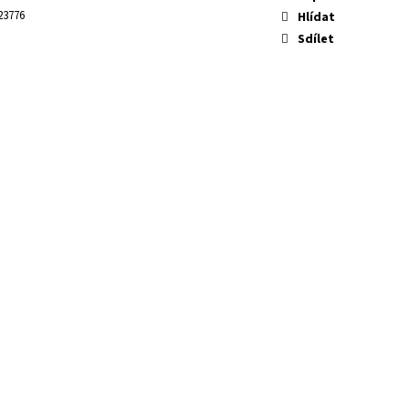
23776
Hlídat
Sdílet