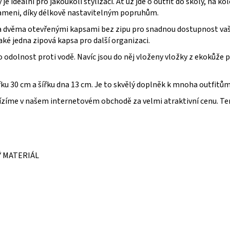
je ideální pro jakoukoli stylizaci. Ať už jde o outfit do školy, na 
 rameni, díky délkově nastavitelným popruhům.
a dvěma otevřenými kapsami bez zipu pro snadnou dostupnost vaši
ké jedna zipová kapsa pro další organizaci.
o odolnost proti vodě. Navíc jsou do něj vloženy vložky z ekokůže 
u 30 cm a šířku dna 13 cm. Je to skvělý doplněk k mnoha outfitům
zíme v našem internetovém obchodě za velmi atraktivní cenu. Ten
 MATERIÁL