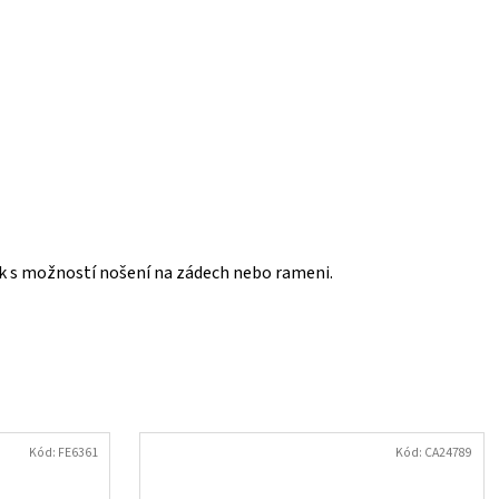
bek s možností nošení na zádech nebo rameni.
Kód:
FE6361
Kód:
CA24789