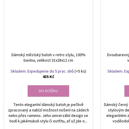
Dámský městský batoh v retro stylu, 100%
Dvoubarevný
bavlna, velikost 31x28x12 cm
Skladem. Expedujeme do 5 prac. dnů
(>5 ks)
Skladem. Ex
435 Kč
DO KOŠÍKU
Tento elegantní dámský batoh je pečlivě
Dámský černý 
zpracovaný a nabízí možnost nošení na zádech
stylovým de
nebo přes rameno. Jeho univerzální design se
elegantními z
hodí k jakémukoli stylu či outfitu, ať už jde o...
voděodoln