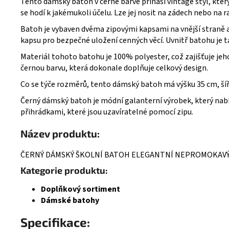
Tento dámský batoh v černé barvě přináší vintage styl, který 
se hodí k jakémukoli účelu. Lze jej nosit na zádech nebo na
Batoh je vybaven dvěma zipovými kapsami na vnější straně 
kapsu pro bezpečné uložení cenných věcí. Uvnitř batohu je ta
Materiál tohoto batohu je 100% polyester, což zajišťuje jeh
černou barvu, která dokonale doplňuje celkový design.
Co se týče rozměrů, tento dámský batoh má výšku 35 cm, šířk
Černý dámský batoh je módní galanterní výrobek, který nabí
přihrádkami, které jsou uzavíratelné pomocí zipu.
Název produktu:
ČERNÝ DÁMSKÝ ŠKOLNÍ BATOH ELEGANTNÍ NEPROMOKAVÝ
Kategorie produktu:
Doplňkový sortiment
Dámské batohy
Specifikace: