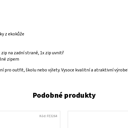
ky z ekokůže
 zip na zadní straně, 1x zip uvnitř
elné zipem
í pro outfit, školu nebo výlety. Vysoce kvalitní a atraktivní výro
Kód:
FE3264