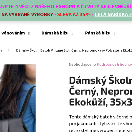
AKUPTE 4 VĚCI Z NAŠEHO ESHOPU A ČTVRTÝ NEJLEVNĚJŠ
E
NA VYBRANÉ VÝROBKY
-
SLEVA AŽ 35%
-
CELÁ NABÍDKA 
Co potřebujete najít?
s věnováním
Dámská bižu
Pánská bižu
Mó
hy
Dámský Školní Batoh Vintage Styl, Černý, Nepromokavý Polyester s Ekok
HLEDAT
Průměrné
Neohodnoceno
Podrobnosti hodno
hodnocení
produktu
Dámský Školní
Doporučujeme
je
0,0
Černý, Nepro
z
5
Ekokůží, 35x
hvězdiček.
Tento dámský batoh v černé ba
pro jakoukoli stylizaci. Je vh
retro styl a je vyroben z ele