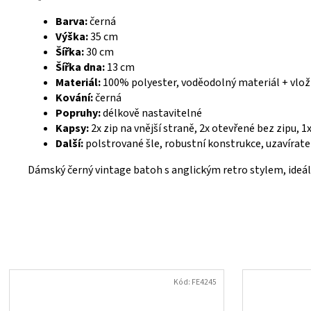
Barva:
černá
Výška:
35 cm
Šířka:
30 cm
Šířka dna:
13 cm
Materiál:
100% polyester, voděodolný materiál + vlož
Kování:
černá
Popruhy:
délkově nastavitelné
Kapsy:
2x zip na vnější straně, 2x otevřené bez zipu, 1x
Další:
polstrované šle, robustní konstrukce, uzavírat
Dámský černý vintage batoh s anglickým retro stylem, ideáln
Kód:
FE4245