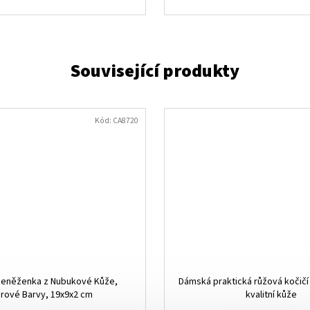
Kód:
CA8720
eněženka z Nubukové Kůže,
Dámská praktická růžová kočič
rové Barvy, 19x9x2 cm
kvalitní kůže