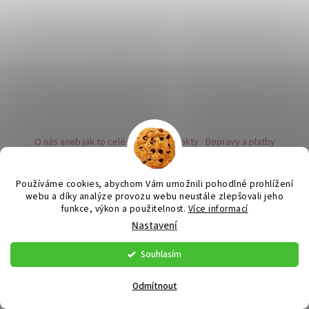
O nás aneb jak to celé začalo
Kontakty
Dopravy a platby
Kovy a puncovní značky
Naše nabídka náušnic
Novinky
Facebook - sledujte nás
Instagram - sledujte nás
BLOG
Obchodní podmínky
Ochrana osobních údajů
Používáme cookies, abychom Vám umožnili pohodlné prohlížení
Zpětný odběr vysloužilých bateriích
webu a díky analýze provozu webu neustále zlepšovali jeho
funkce, výkon a použitelnost.
Více informací
Nastavení
Vytvořil Shoptet
Souhlasím
Copyright 2026
Flor de Cristal
. Všechna práva vyhrazena.
Upravit
nastavení cookies
Odmítnout