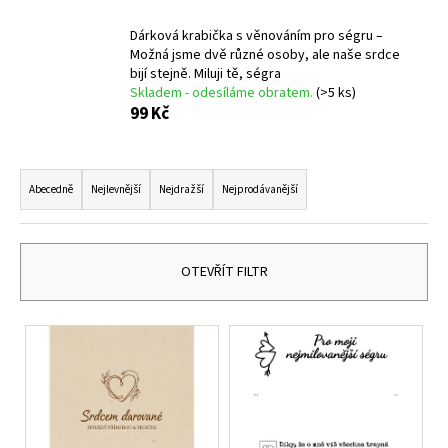
č
u
Dárková krabička s věnováním pro ségru –
j
Možná jsme dvě různé osoby, ale naše srdce
e
bijí stejně. Miluji tě, ségra
m
Skladem - odesíláme obratem.
(>5 ks)
e
99 Kč
Ř
DĚTSKÉ
STŘÍBRNÉ
a
Abecedně
Nejlevnější
Nejdražší
Nejprodávanější
NÁUŠNICE
z
VÁŽKA
e
249
Kč
n
OTEVŘÍT FILTR
í
p
V
r
ý
o
p
d
i
u
s