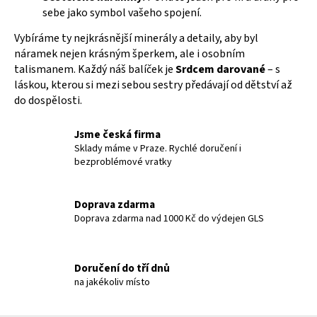
sebe jako symbol vašeho spojení.
y
v
Vybíráme ty nejkrásnější minerály a detaily, aby byl
ý
náramek nejen krásným šperkem, ale i osobním
p
talismanem. Každý náš balíček je
Srdcem darované
– s
i
láskou, kterou si mezi sebou sestry předávají od dětství až
s
do dospělosti.
u
Jsme česká firma
Sklady máme v Praze. Rychlé doručení i
bezproblémové vratky
Doprava zdarma
Doprava zdarma nad 1000 Kč do výdejen GLS
Doručení do tří dnů
na jakékoliv místo