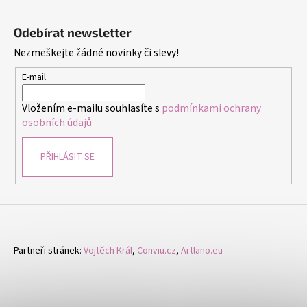
Z
á
Odebírat newsletter
p
Nezmeškejte žádné novinky či slevy!
a
t
E-mail
í
Vložením e-mailu souhlasíte s
podmínkami ochrany
osobních údajů
PŘIHLÁSIT SE
Partneři stránek:
Vojtěch Král
,
Conviu.cz
,
Artlano.eu