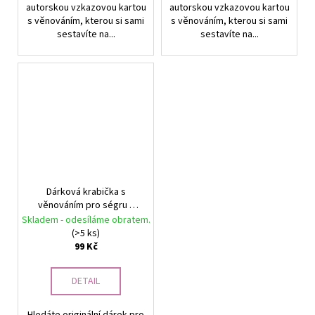
autorskou vzkazovou kartou
autorskou vzkazovou kartou
s věnováním, kterou si sami
s věnováním, kterou si sami
sestavíte na...
sestavíte na...
Dárková krabička s
věnováním pro ségru –
Ségra, jsi nejlepší
Skladem - odesíláme obratem.
(>5 ks)
99 Kč
DETAIL
Hledáte originální dárek pro