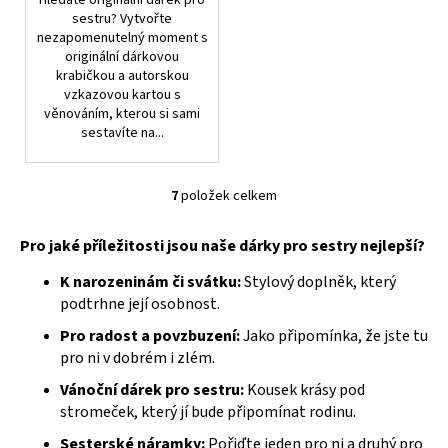
sestru? Vytvořte
nezapomenutelný moment s
originální dárkovou
krabičkou a autorskou
vzkazovou kartou s
věnováním, kterou si sami
sestavíte na...
7
položek celkem
O
v
Pro jaké příležitosti jsou naše dárky pro sestry nejlepší?
l
á
K narozeninám či svátku:
Stylový doplněk, který
d
podtrhne její osobnost.
a
Pro radost a povzbuzení:
Jako připomínka, že jste tu
c
pro ni v dobrém i zlém.
í
p
Vánoční dárek pro sestru:
Kousek krásy pod
r
stromeček, který jí bude připomínat rodinu.
v
Sesterské náramky:
Pořiďte jeden pro ni a druhý pro
k