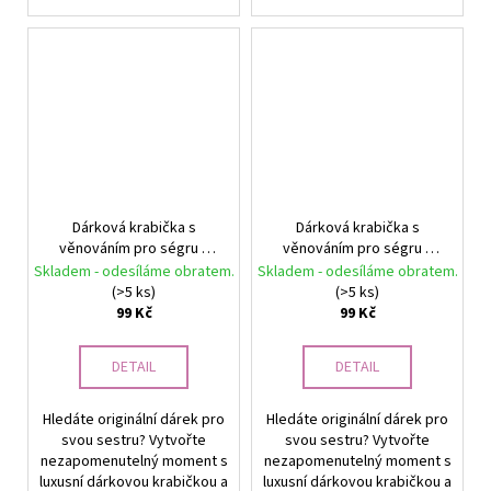
Dárková krabička s
Dárková krabička s
věnováním pro ségru –
věnováním pro ségru –
Díky, že o mně víš všechna
Možná jsme dvě různé
Skladem - odesíláme obratem.
Skladem - odesíláme obratem.
trapná tajemství
osoby, ale naše srdce bijí
(>5 ks)
(>5 ks)
stejně. Miluji tě, ségra
99 Kč
99 Kč
DETAIL
DETAIL
Hledáte originální dárek pro
Hledáte originální dárek pro
svou sestru? Vytvořte
svou sestru? Vytvořte
nezapomenutelný moment s
nezapomenutelný moment s
luxusní dárkovou krabičkou a
luxusní dárkovou krabičkou a