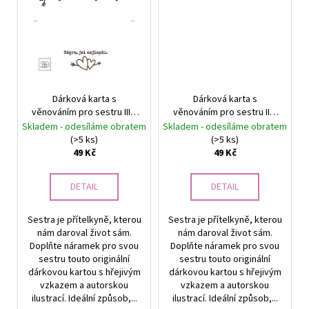
Dárková karta s
Dárková karta s
věnováním pro sestru III –
věnováním pro sestru II –
Symbol našeho pouta |
Symbol našeho pouta |
Skladem - odesíláme obratem
Skladem - odesíláme obratem
Srdcem darované
Srdcem darované
(>5 ks)
(>5 ks)
49 Kč
49 Kč
DETAIL
DETAIL
Sestra je přítelkyně, kterou
Sestra je přítelkyně, kterou
nám daroval život sám.
nám daroval život sám.
Doplňte náramek pro svou
Doplňte náramek pro svou
sestru touto originální
sestru touto originální
dárkovou kartou s hřejivým
dárkovou kartou s hřejivým
vzkazem a autorskou
vzkazem a autorskou
ilustrací. Ideální způsob,...
ilustrací. Ideální způsob,...