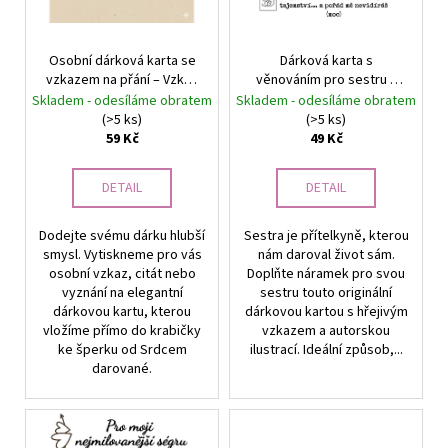
k
p
t
r
ů
Osobní dárková karta se
Dárková karta s
o
vzkazem na přání – Vzkaz
věnováním pro sestru –
d
od srdce
Symbol našeho pouta |
Skladem - odesíláme obratem
Skladem - odesíláme obratem
u
Srdcem darované
(>5 ks)
(>5 ks)
59 Kč
49 Kč
k
t
DETAIL
DETAIL
ů
Dodejte svému dárku hlubší
Sestra je přítelkyně, kterou
smysl. Vytiskneme pro vás
nám daroval život sám.
osobní vzkaz, citát nebo
Doplňte náramek pro svou
vyznání na elegantní
sestru touto originální
dárkovou kartu, kterou
dárkovou kartou s hřejivým
vložíme přímo do krabičky
vzkazem a autorskou
ke šperku od Srdcem
ilustrací. Ideální způsob,...
darované.