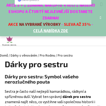
K
Přejít
Hledat
Nákup
M
Přihlášení
CZK
AKCE 3 + 1 ZDARMA. NAKUPTE 4 VĚCI Z NAŠEHO
na
o
obsah
ESHOPU A ČTVRTÝ NEJLEVNĚJŠÍ DOSTANETE
Zpět
Zpět
košík
š
ZDARMA!
í
AKCE
NA VYBRANÉ VÝROBKY
-
SLEVA AŽ 35%
-
C
k
CELÁ NABÍDKA ZDE
o
p
o
t
Domů
/
Dárky s věnováním
/
Pro Rodinu
/
Pro sestru
ř
Dárky pro sestru
e
b
u
Dárky pro sestru: Symbol vašeho
j
nerozlučného pouta
e
Sestra je často naší nejlepší kamarádkou, rádkyní a
t
spřízněnou duší. Vybrat ten správný
dárek pro sestru
e
znamená najít něco, co vystihne vaši společnou historii i
n