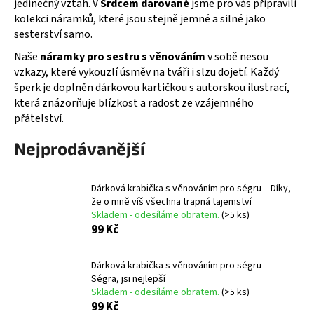
jedinečný vztah. V
Srdcem darované
jsme pro vás připravili
a
kolekci náramků, které jsou stejně jemné a silné jako
j
sesterství samo.
í
Naše
náramky pro sestru s věnováním
v sobě nesou
t
vzkazy, které vykouzlí úsměv na tváři i slzu dojetí. Každý
šperk je doplněn dárkovou kartičkou s autorskou ilustrací,
?
která znázorňuje blízkost a radost ze vzájemného
přátelství.
Nejprodávanější
HLEDAT
Dárková krabička s věnováním pro ségru – Díky,
že o mně víš všechna trapná tajemství
Skladem - odesíláme obratem.
(>5 ks)
D
99 Kč
o
p
Dárková krabička s věnováním pro ségru –
o
Ségra, jsi nejlepší
r
Skladem - odesíláme obratem.
(>5 ks)
u
99 Kč