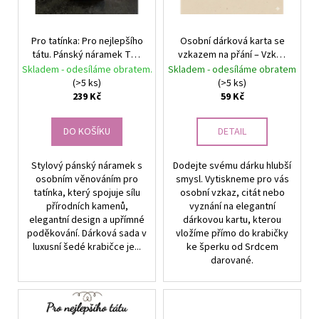
k
p
t
r
ů
Pro tatínka: Pro nejlepšího
Osobní dárková karta se
o
tátu. Pánský náramek The
vzkazem na přání – Vzkaz
d
Empath's Armour Náramek
od srdce
Skladem - odesíláme obratem.
Skladem - odesíláme obratem
u
v šedé krabičce, černý
(>5 ks)
(>5 ks)
výplň, bílá kartička,
239 Kč
59 Kč
k
stříbrná mašle.
t
DO KOŠÍKU
DETAIL
ů
Stylový pánský náramek s
Dodejte svému dárku hlubší
osobním věnováním pro
smysl. Vytiskneme pro vás
tatínka, který spojuje sílu
osobní vzkaz, citát nebo
přírodních kamenů,
vyznání na elegantní
elegantní design a upřímné
dárkovou kartu, kterou
poděkování. Dárková sada v
vložíme přímo do krabičky
luxusní šedé krabičce je...
ke šperku od Srdcem
darované.