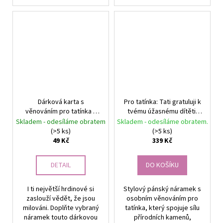
Dárková karta s
Pro tatínka: Tati gratuluji k
věnováním pro tatínka –
tvému úžasnému dítěti.
Osobní vzkaz | Srdcem
Pánský náramek Triple
Skladem - odesíláme obratem
Skladem - odesíláme obratem.
darované
Power – Obsidian & Tiger
(>5 ks)
(>5 ks)
Eye Náramek v šedé
49 Kč
339 Kč
krabičce, černá výplň, bílá
kartička, stříbrná mašle.
DETAIL
DO KOŠÍKU
I ti největší hrdinové si
Stylový pánský náramek s
zaslouží vědět, že jsou
osobním věnováním pro
milováni. Doplňte vybraný
tatínka, který spojuje sílu
náramek touto dárkovou
přírodních kamenů,