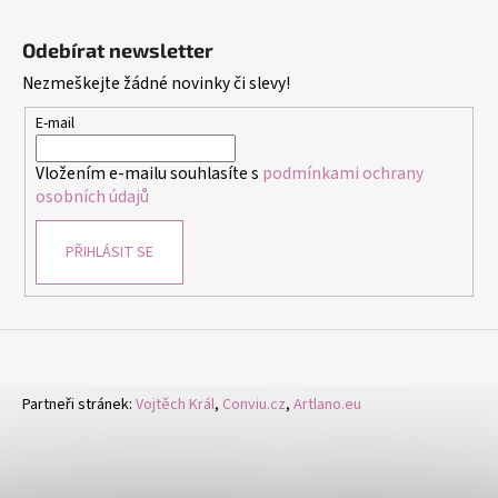
Z
á
Odebírat newsletter
p
Nezmeškejte žádné novinky či slevy!
a
t
E-mail
í
Vložením e-mailu souhlasíte s
podmínkami ochrany
osobních údajů
PŘIHLÁSIT SE
Partneři stránek:
Vojtěch Král
,
Conviu.cz
,
Artlano.eu