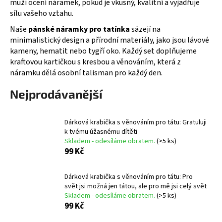
muži ocení náramek, pokud je vkusný, kvalitní a vyjadřuje
a
sílu vašeho vztahu.
j
Naše
pánské náramky pro tatínka
sázejí na
í
minimalistický design a přírodní materiály, jako jsou lávové
t
kameny, hematit nebo tygří oko. Každý set doplňujeme
kraftovou kartičkou s kresbou a věnováním, která z
?
náramku dělá osobní talisman pro každý den.
Nejprodávanější
HLEDAT
Dárková krabička s věnováním pro tátu: Gratuluji
k tvému úžasnému dítěti
Skladem - odesíláme obratem.
(>5 ks)
99 Kč
D
o
Dárková krabička s věnováním pro tátu: Pro
p
svět jsi možná jen tátou, ale pro mě jsi celý svět
o
Skladem - odesíláme obratem.
(>5 ks)
r
99 Kč
u