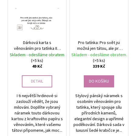
Dárková karta s
Pro tatínka: Pro svět jsi
věnováním pro tatínka II –
možná jen tátou, ale pro
Osobní vzkaz | Srdcem
mě jsi celý svět. Pánský
Skladem - odesíláme obratem
Skladem - odesíláme obratem.
darované
náramek Triple Power –
(>5 ks)
(>5 ks)
Obsidian & Tiger Eye
49 Kč
339 Kč
Náramek v šedé krabičce,
černá výplň, bílá kartička,
DETAIL
DO KOŠÍKU
stříbrná mašle.
I ti největší hrdinové si
Stylový pánský náramek s
zaslouží vědět, že jsou
osobním věnováním pro
milováni. Doplňte vybraný
tatínka, který spojuje sílu
náramek touto dárkovou
přírodních kamenů,
kartou z kraftového papíru s
elegantní design a upřímné
věnováním, které vašemu
poděkování. Dárková sada v
tátovi připomene, jak moc...
luxusní šedé krabičce je...