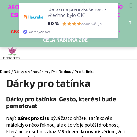
K
Přejít
Hledat
Nákup
M
Přihlášení
CZK
AKCE 3 + 1 ZDARMA. NAKUPTE 4 VĚCI Z NAŠEHO
na
“Je to má první zkušenost a
o
obsah
ESHOPU A ČTVRTÝ NEJLEVNĚJŠÍ DOSTANETE
Zpět
Zpět
všechno bylo OK”
košík
š
ZDARMA!
80 %
doporučuje
í
AKCE
NA VYBRANÉ VÝROBKY
-
SLEVA AŽ 35%
-
C
Overenyweb.cz
k
CELÁ NABÍDKA ZDE
o
p
o
t
Domů
/
Dárky s věnováním
/
Pro Rodinu
/
Pro tatínka
ř
Dárky pro tatínka
e
b
u
Dárky pro tatínka: Gesto, které si bude
j
pamatovat
e
Najít
dárek pro tátu
bývá často oříšek. Tatínkové si
t
málokdy o něco řeknou, ale o to víc je potěší drobnost,
e
která nese osobní vzkaz. V
Srdcem darované
věříme, že i
n