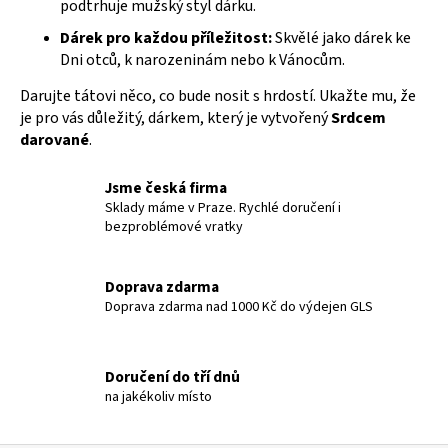
podtrhuje mužský styl dárku.
v
Dárek pro každou příležitost:
Skvělé jako dárek ke
k
Dni otců, k narozeninám nebo k Vánocům.
y
v
Darujte tátovi něco, co bude nosit s hrdostí. Ukažte mu, že
ý
je pro vás důležitý, dárkem, který je vytvořený
Srdcem
p
darované
.
i
s
Jsme česká firma
u
Sklady máme v Praze. Rychlé doručení i
bezproblémové vratky
Doprava zdarma
Doprava zdarma nad 1000 Kč do výdejen GLS
Doručení do tří dnů
na jakékoliv místo