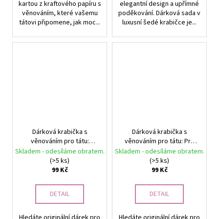
kartou z kraftového papíru s
elegantní design a upřímné
věnováním, které vašemu
poděkování. Dárková sada v
tátovi připomene, jak moc...
luxusní šedé krabičce je...
Dárková krabička s
Dárková krabička s
věnováním pro tátu:
věnováním pro tátu: Pro
Gratuluji k tvému
svět jsi možná jen tátou,
Skladem - odesíláme obratem.
Skladem - odesíláme obratem.
úžasnému dítěti
ale pro mě jsi celý svět
(>5 ks)
(>5 ks)
99 Kč
99 Kč
DETAIL
DETAIL
Hledáte originální dárek pro
Hledáte originální dárek pro