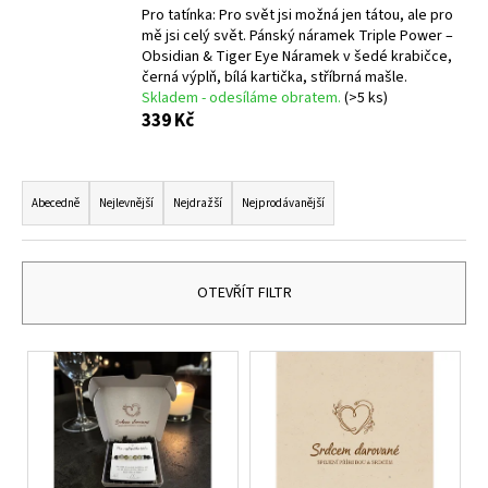
č
Pro tatínka: Pro svět jsi možná jen tátou, ale pro
u
mě jsi celý svět. Pánský náramek Triple Power –
j
Obsidian & Tiger Eye Náramek v šedé krabičce,
e
černá výplň, bílá kartička, stříbrná mašle.
m
Skladem - odesíláme obratem.
(>5 ks)
339 Kč
e
Ř
NÁRAMEK
a
Z
Abecedně
Nejlevnější
Nejdražší
Nejprodávanější
PRAVÝCH
z
KAMENŮ
e
ACHÁT
RŮŽOVÝ
n
OTEVŘÍT FILTR
A
HEMATIT.
í
UNISEX
p
V
149
r
Kč
ý
o
p
d
i
u
s