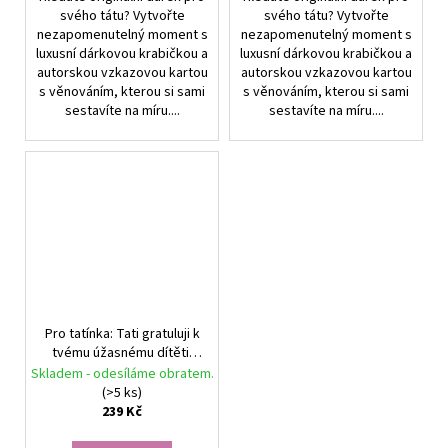
svého tátu? Vytvořte
svého tátu? Vytvořte
nezapomenutelný moment s
nezapomenutelný moment s
luxusní dárkovou krabičkou a
luxusní dárkovou krabičkou a
autorskou vzkazovou kartou
autorskou vzkazovou kartou
s věnováním, kterou si sami
s věnováním, kterou si sami
sestavíte na míru....
sestavíte na míru....
Pro tatínka: Tati gratuluji k
tvému úžasnému dítěti.
Pánský náramek The
Skladem - odesíláme obratem.
Empath's Armour Náramek
(>5 ks)
v šedé krabičce, černý
239 Kč
výplň, bílá kartička,
stříbrná mašle.