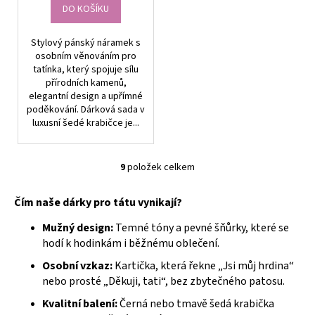
DO KOŠÍKU
Stylový pánský náramek s
osobním věnováním pro
tatínka, který spojuje sílu
přírodních kamenů,
elegantní design a upřímné
poděkování. Dárková sada v
luxusní šedé krabičce je...
9
položek celkem
O
v
Čím naše dárky pro tátu vynikají?
l
á
Mužný design:
Temné tóny a pevné šňůrky, které se
d
hodí k hodinkám i běžnému oblečení.
a
Osobní vzkaz:
Kartička, která řekne „Jsi můj hrdina“
c
nebo prosté „Děkuji, tati“, bez zbytečného patosu.
í
p
Kvalitní balení:
Černá nebo tmavě šedá krabička
r