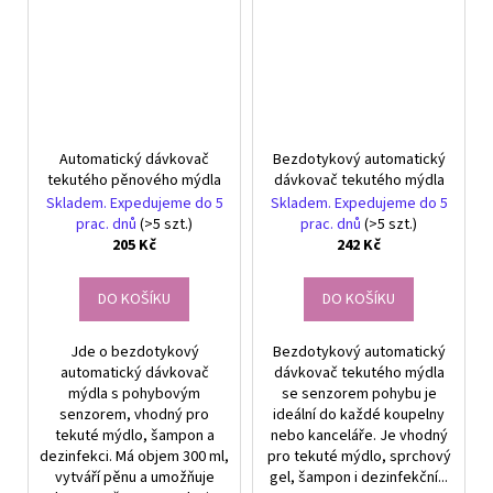
Automatický dávkovač
Bezdotykový automatický
tekutého pěnového mýdla
dávkovač tekutého mýdla
Skladem. Expedujeme do 5
Skladem. Expedujeme do 5
prac. dnů
(>5 szt.)
prac. dnů
(>5 szt.)
205 Kč
242 Kč
DO KOŠÍKU
DO KOŠÍKU
Jde o bezdotykový
Bezdotykový automatický
automatický dávkovač
dávkovač tekutého mýdla
mýdla s pohybovým
se senzorem pohybu je
senzorem, vhodný pro
ideální do každé koupelny
tekuté mýdlo, šampon a
nebo kanceláře. Je vhodný
dezinfekci. Má objem 300 ml,
pro tekuté mýdlo, sprchový
vytváří pěnu a umožňuje
gel, šampon i dezinfekční...