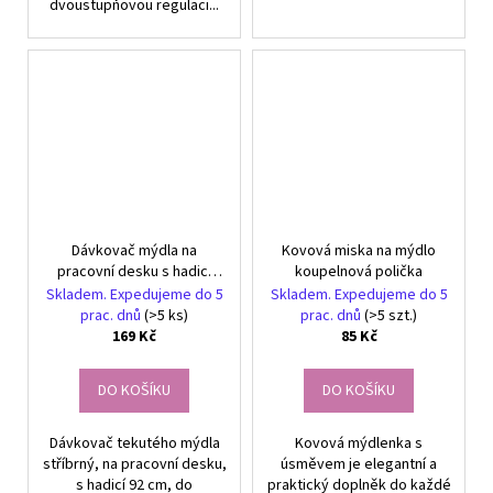
dvoustupňovou regulaci...
Dávkovač mýdla na
Kovová miska na mýdlo
pracovní desku s hadicí
koupelnová polička
stříbrný
Skladem. Expedujeme do 5
Skladem. Expedujeme do 5
prac. dnů
(>5 ks)
prac. dnů
(>5 szt.)
169 Kč
85 Kč
DO KOŠÍKU
DO KOŠÍKU
Dávkovač tekutého mýdla
Kovová mýdlenka s
stříbrný, na pracovní desku,
úsměvem je elegantní a
s hadicí 92 cm, do
praktický doplněk do každé