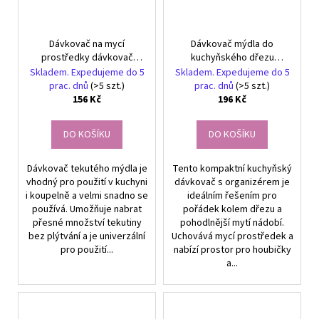
Dávkovač na mycí
Dávkovač mýdla do
prostředky dávkovač
kuchyňského dřezu
houbiček na nádobí
nádoba na tekutou houbu
Skladem. Expedujeme do 5
Skladem. Expedujeme do 5
prac. dnů
(>5 szt.)
prac. dnů
(>5 szt.)
156 Kč
196 Kč
DO KOŠÍKU
DO KOŠÍKU
Dávkovač tekutého mýdla je
Tento kompaktní kuchyňský
vhodný pro použití v kuchyni
dávkovač s organizérem je
i koupelně a velmi snadno se
ideálním řešením pro
používá. Umožňuje nabrat
pořádek kolem dřezu a
přesné množství tekutiny
pohodlnější mytí nádobí.
bez plýtvání a je univerzální
Uchovává mycí prostředek a
pro použití...
nabízí prostor pro houbičky
a...