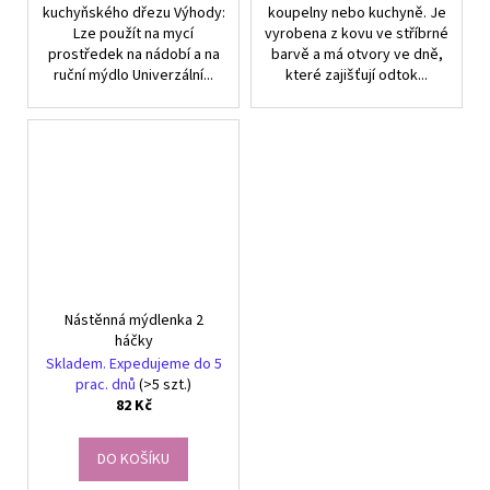
kuchyňského dřezu Výhody:
koupelny nebo kuchyně. Je
Lze použít na mycí
vyrobena z kovu ve stříbrné
prostředek na nádobí a na
barvě a má otvory ve dně,
ruční mýdlo Univerzální...
které zajišťují odtok...
Nástěnná mýdlenka 2
háčky
Skladem. Expedujeme do 5
prac. dnů
(>5 szt.)
82 Kč
DO KOŠÍKU