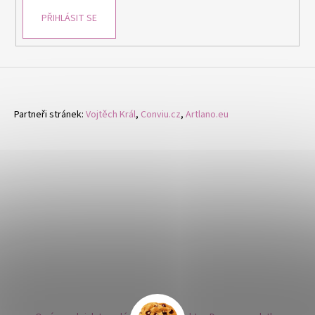
PŘIHLÁSIT SE
Partneři stránek:
Vojtěch Král
,
Conviu.cz
,
Artlano.eu