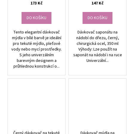
173 Kč
147 Kč
DO KOŠÍKU
DO KOŠÍKU
Tento elegantní dávkovač
Dávkovač saponátu na
mýdla v bílé barvě je ideální
nádobí do dřezu, černý,
pro tekuté mýdlo, pleťové
chirurgická ocel, 350 ml
vody nebo mycí prostředky.
Výhody: Lze použít na
S jeho univerzálním
saponát na nádobí i na ruce
barevným designem a
Univerzální...
průhlednou konstrukcí o...
Černý dávkovač na tekuté
Dávkovač mýdla na