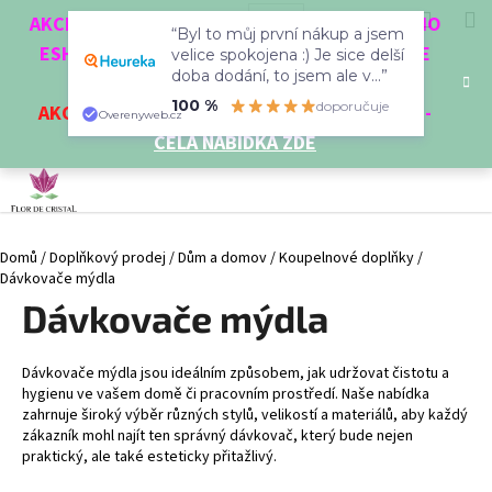
K
Přejít
Hledat
Nákup
M
Přihlášení
CZK
AKCE 3 + 1 ZDARMA. NAKUPTE 4 VĚCI Z NAŠEHO
na
“Byl to můj první nákup a jsem
o
obsah
ESHOPU A ČTVRTÝ NEJLEVNĚJŠÍ DOSTANETE
Zpět
Zpět
velice spokojena :) Je sice delší
košík
š
doba dodání, to jsem ale v...”
ZDARMA!
í
100 %
doporučuje
AKCE
NA VYBRANÉ VÝROBKY
-
SLEVA AŽ 35%
-
C
Overenyweb.cz
k
CELÁ NABÍDKA ZDE
o
p
o
t
Domů
/
Doplňkový prodej
/
Dům a domov
/
Koupelnové doplňky
/
ř
Dávkovače mýdla
e
Dávkovače mýdla
b
u
j
Dávkovače mýdla jsou ideálním způsobem, jak udržovat čistotu a
hygienu ve vašem domě či pracovním prostředí. Naše nabídka
e
zahrnuje široký výběr různých stylů, velikostí a materiálů, aby každý
t
zákazník mohl najít ten správný dávkovač, který bude nejen
praktický, ale také esteticky přitažlivý.
e
n