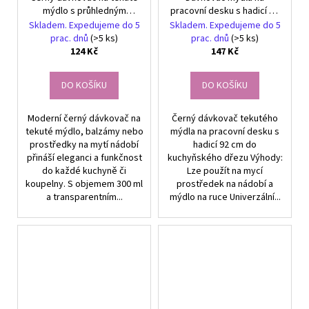
mýdlo s průhledným
pracovní desku s hadicí do
vzhledem, 300 ml
dřezu, černý
Skladem. Expedujeme do 5
Skladem. Expedujeme do 5
prac. dnů
(>5 ks)
prac. dnů
(>5 ks)
124 Kč
147 Kč
DO KOŠÍKU
DO KOŠÍKU
Moderní černý dávkovač na
Černý dávkovač tekutého
tekuté mýdlo, balzámy nebo
mýdla na pracovní desku s
prostředky na mytí nádobí
hadicí 92 cm do
přináší eleganci a funkčnost
kuchyňského dřezu Výhody:
do každé kuchyně či
Lze použít na mycí
koupelny. S objemem 300 ml
prostředek na nádobí a
a transparentním...
mýdlo na ruce Univerzální...