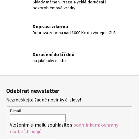
Sklady máme v Praze. Rychlé doručení i
k
bezproblémové vratky
y
v
ý
Doprava zdarma
p
Doprava zdarma nad 1000 Kč do výdejen GLS
i
s
u
Doručení do tří dnů
na jakékoliv místo
Z
á
Odebírat newsletter
p
Nezmeškejte žádné novinky či slevy!
a
t
E-mail
í
Vložením e-mailu souhlasíte s
podmínkami ochrany
osobních údajů