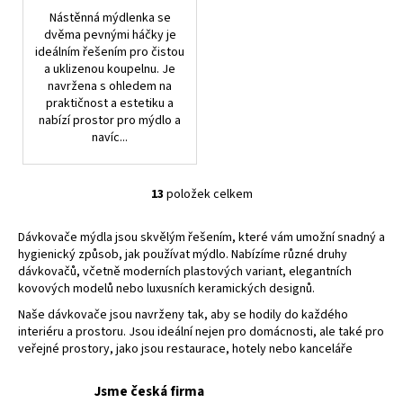
Nástěnná mýdlenka se
dvěma pevnými háčky je
ideálním řešením pro čistou
a uklizenou koupelnu. Je
navržena s ohledem na
praktičnost a estetiku a
nabízí prostor pro mýdlo a
navíc...
13
položek celkem
O
v
Dávkovače mýdla jsou skvělým řešením, které vám umožní snadný a
l
hygienický způsob, jak používat mýdlo. Nabízíme různé druhy
á
dávkovačů, včetně moderních plastových variant, elegantních
d
kovových modelů nebo luxusních keramických designů.
a
Naše dávkovače jsou navrženy tak, aby se hodily do každého
c
interiéru a prostoru. Jsou ideální nejen pro domácnosti, ale také pro
í
veřejné prostory, jako jsou restaurace, hotely nebo kanceláře
p
r
Jsme česká firma
v