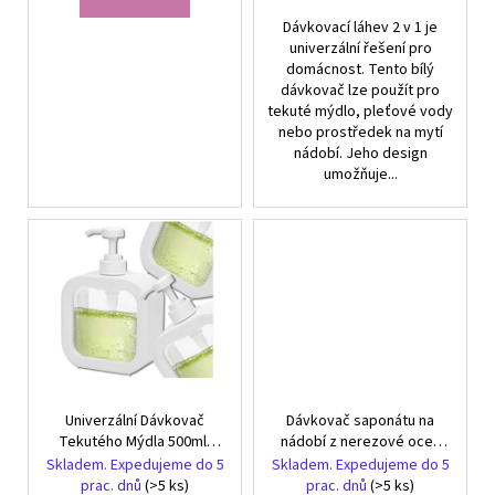
Dávkovací láhev 2 v 1 je
univerzální řešení pro
domácnost. Tento bílý
dávkovač lze použít pro
tekuté mýdlo, pleťové vody
nebo prostředek na mytí
nádobí. Jeho design
umožňuje...
Univerzální Dávkovač
Dávkovač saponátu na
Tekutého Mýdla 500ml,
nádobí z nerezové oceli
Bílý s Průhledným
do dřezu 350 ml černý
Skladem. Expedujeme do 5
Skladem. Expedujeme do 5
Panelem, z Plastu
prac. dnů
(>5 ks)
prac. dnů
(>5 ks)