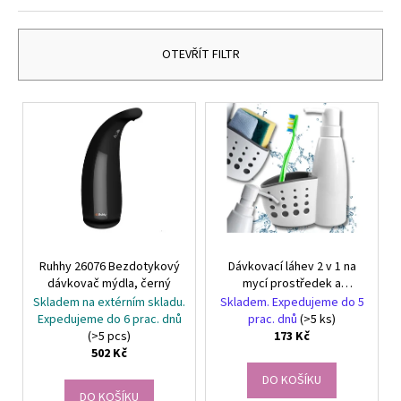
č
z
u
e
j
n
OTEVŘÍT FILTR
e
í
m
p
e
V
r
ý
o
p
ETHNO
d
NÁRAMEK
i
CARDÍACO
u
s
JASPIS
k
-
p
TYRKYSOVÝ
t
II
r
-
ů
Ruhhy 26076 Bezdotykový
Dávkovací láhev 2 v 1 na
o
NÁRAMEK
dávkovač mýdla, černý
mycí prostředek a
S
d
houbičku, bílá, plast, 16x21
Skladem na extérním skladu.
Skladem. Expedujeme do 5
KAMENY
u
cm
Expedujeme do 6 prac. dnů
prac. dnů
(>5 ks)
427
(>5 pcs)
173 Kč
k
Kč
502 Kč
t
DO KOŠÍKU
ů
DO KOŠÍKU