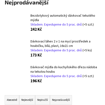
Nejprodávanější
a
j
Bezdotykový automatický dávkovač tekutého
í
mýdla
t
Skladem. Expedujeme do 5 prac. dnů
(>5 szt.)
242 Kč
?
Dávkovací láhev 2 v 1 na mycí prostředek a
houbičku, bílá, plast, 16x21 cm
Skladem. Expedujeme do 5 prac. dnů
(>5 ks)
HLEDAT
173 Kč
Dávkovač mýdla do kuchyňského dřezu nádoba
na tekutou houbu
D
Skladem. Expedujeme do 5 prac. dnů
(>5 szt.)
o
196 Kč
p
o
Ř
r
a
u
Abecedně
Nejlevnější
Nejdražší
Nejprodávanější