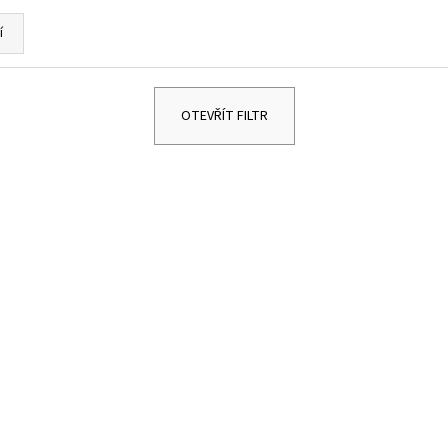
DĚTSKÉ STŘÍBRNÉ NÁUŠNICE VÁŽKA
NÁUŠNICE - DUHA 
249 Kč
299 Kč
í
OTEVŘÍT FILTR