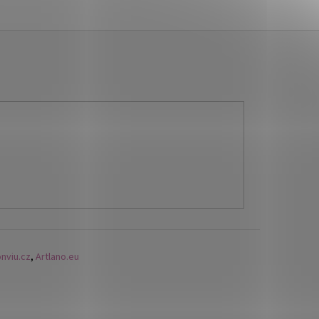
nviu.cz
,
Artlano.eu