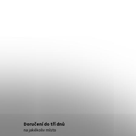
Doručení do tří dnů
na jakékoliv místo