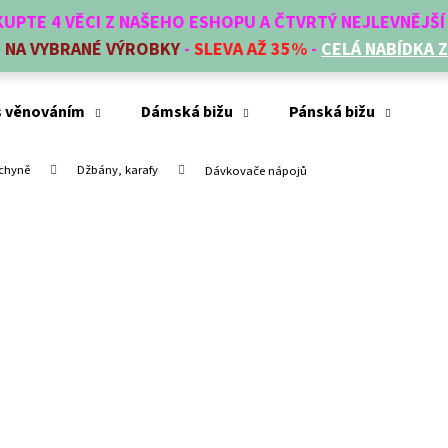
AKUPTE 4 VĚCI Z NAŠEHO ESHOPU A ČTVRTÝ NEJLEVNĚJŠ
E
NA VYBRANÉ VÝROBKY
-
SLEVA AŽ 35%
-
CELÁ NABÍDKA 
Co potřebujete najít?
s věnováním
Dámská bižu
Pánská bižu
Mó
uchyně
Džbány, karafy
Dávkovače nápojů
HLEDAT
Doporučujeme