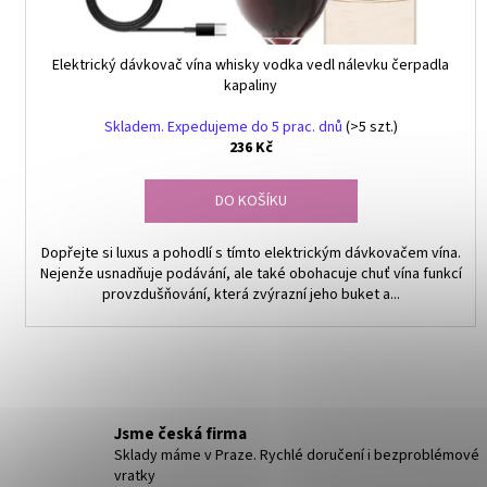
t
ů
Elektrický dávkovač vína whisky vodka vedl nálevku čerpadla
kapaliny
Skladem. Expedujeme do 5 prac. dnů
(>5 szt.)
236 Kč
DO KOŠÍKU
Dopřejte si luxus a pohodlí s tímto elektrickým dávkovačem vína.
Nejenže usnadňuje podávání, ale také obohacuje chuť vína funkcí
provzdušňování, která zvýrazní jeho buket a...
Jsme česká firma
Sklady máme v Praze. Rychlé doručení i bezproblémové
vratky