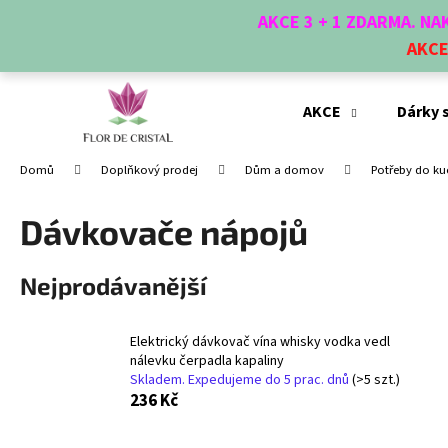
K
Přejít
AKCE 3 + 1 ZDARMA. N
na
o
obsah
AKC
Zpět
Zpět
š
do
do
í
obchodu
obchodu
k
AKCE
Dárky 
Domů
Doplňkový prodej
Dům a domov
Potřeby do k
Dávkovače nápojů
Nejprodávanější
Elektrický dávkovač vína whisky vodka vedl
nálevku čerpadla kapaliny
Skladem. Expedujeme do 5 prac. dnů
(>5 szt.)
236 Kč