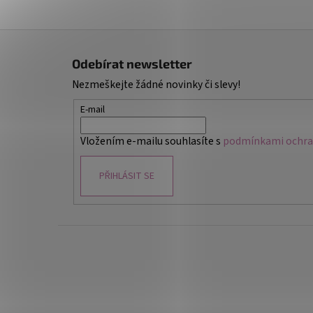
Z
á
Odebírat newsletter
p
Nezmeškejte žádné novinky či slevy!
a
t
E-mail
í
Vložením e-mailu souhlasíte s
podmínkami ochran
PŘIHLÁSIT SE