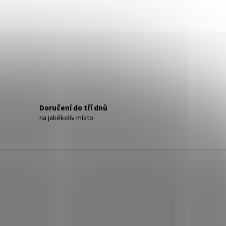
- NÁUŠNICE S KRYSTALY
Doručení do tří dnů
na jakékoliv místo