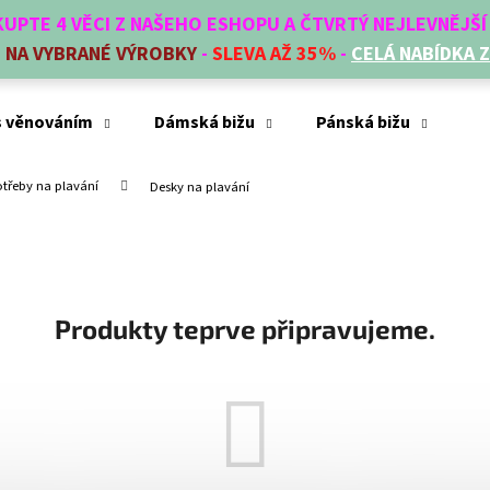
AKUPTE 4 VĚCI Z NAŠEHO ESHOPU A ČTVRTÝ NEJLEVNĚJŠ
E
NA VYBRANÉ VÝROBKY
-
SLEVA AŽ 35%
-
CELÁ NABÍDKA 
Co potřebujete najít?
s věnováním
Dámská bižu
Pánská bižu
Mó
otřeby na plavání
Desky na plavání
HLEDAT
Doporučujeme
Produkty teprve připravujeme.