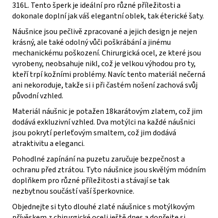
316L. Tento šperk je ideální pro různé příležitosti a
dokonale doplní jak váš elegantní oblek, tak éterické šaty.
Náušnice jsou pečlivě zpracované a jejich design je nejen
krásný, ale také odolný vůči poškrábání a jinému
mechanickému poškození. Chirurgická ocel, ze které jsou
vyrobeny, neobsahuje nikl, což je velkou výhodou pro ty,
kteří trpí kožními problémy. Navíc tento materiál nečerná
ani nekoroduje, takže si i při častém nošení zachová svůj
původní vzhled.
Materiál náušnic je potažen 18karátovým zlatem, což jim
dodává exkluzivní vzhled. Dva motýlci na každé náušnici
jsou pokrytí perleťovým smaltem, což jim dodává
atraktivitu a eleganci.
Pohodlné zapínání na puzetu zaručuje bezpečnost a
ochranu před ztrátou. Tyto náušnice jsou skvělým módním
doplňkem pro různé příležitosti a stávají se tak
nezbytnou součástí vaší šperkovnice.
Objednejte si tyto dlouhé zlaté náušnice s motýlkovým
přívěskem z chirurgické oceli ještě dnes a dopřejte si