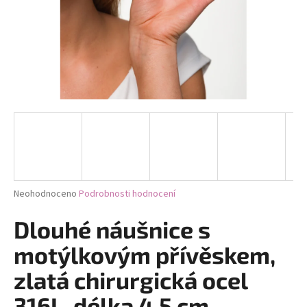
a
j
í
t
?
HLEDAT
Průměrné
Neohodnoceno
Podrobnosti hodnocení
hodnocení
D
produktu
Dlouhé náušnice s
je
o
0,0
motýlkovým přívěskem,
p
z
o
5
zlatá chirurgická ocel
r
hvězdiček.
u
316L, délka 4,5 cm