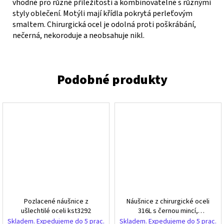
vhodné pro různé příležitosti a kombinovatelné s různými
styly oblečení. Motýli mají křídla pokrytá perleťovým
smaltem. Chirurgická ocel je odolná proti poškrábání,
nečerná, nekoroduje a neobsahuje nikl.
Pozlacené náušnice z
Náušnice z chirurgické oceli
ušlechtilé oceli kst3292
316L s černou mincí,
pozlacené 18karátovým
Skladem. Expedujeme do 5 prac.
Skladem. Expedujeme do 5 prac.