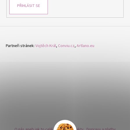
PŘIHLÁSIT SE
Partneři stránek:
Vojtěch Král
,
Conviu.cz
,
Artlano.eu
O nás aneb jak to celé začalo
Kontakty
Dopravy a platby