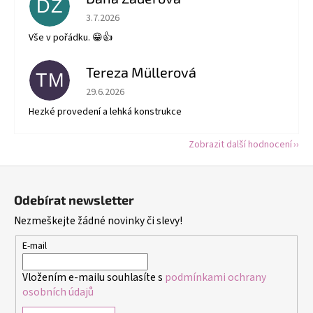
DZ
Hodnocení obchodu je 5 z 5 hvězdiček.
3.7.2026
Vše v pořádku. 😁👍
Tereza Müllerová
TM
Hodnocení obchodu je 5 z 5 hvězdiček.
29.6.2026
Hezké provedení a lehká konstrukce
Zobrazit další hodnocení
Z
á
Odebírat newsletter
p
Nezmeškejte žádné novinky či slevy!
a
t
E-mail
í
Vložením e-mailu souhlasíte s
podmínkami ochrany
osobních údajů