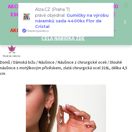
K
Přejít
Hledat
Nákup
M
Přihlášení
CZK
AKCE 3 + 1 ZDARMA. NAKUPTE 4 VĚCI Z NAŠEHO
na
o
Alza.CZ (Praha 7)
obsah
ESHOPU A ČTVRTÝ NEJLEVNĚJŠÍ DOSTANETE
Zpět
Zpět
košík
právě objednal:
Gumičky na výrobu
š
náramků sada 4400ks Flor de
ZDARMA!
í
Cristal
AKCE
NA VYBRANÉ VÝROBKY
-
SLEVA AŽ 35%
-
C
Overenyweb.cz
k
CELÁ NABÍDKA ZDE
o
p
o
t
Domů
/
Dámská bižu
/
Náušnice
/
Náušnice z chirurgické oceli
/
Dlouhé
náušnice s motýlkovým přívěskem, zlatá chirurgická ocel 316L, délka 4,5
ř
cm
e
b
u
j
e
t
e
n