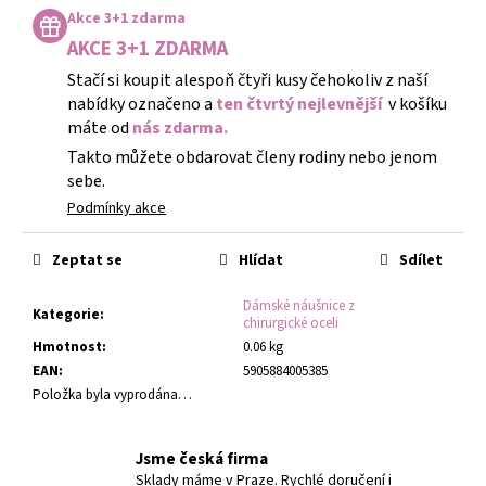
cena:
Akce 3+1 zdarma
AKCE 3+1 ZDARMA
Stačí si koupit alespoň čtyři kusy čehokoliv z naší
nabídky označeno a
ten čtvrtý nejlevnější
v košíku
máte od
nás zdarma.
Takto můžete obdarovat členy rodiny nebo jenom
sebe.
Podmínky akce
Zeptat se
Hlídat
Sdílet
Dámské náušnice z
Kategorie
:
chirurgické oceli
Hmotnost
:
0.06 kg
EAN
:
5905884005385
Položka byla vyprodána…
Jsme česká firma
Sklady máme v Praze. Rychlé doručení i