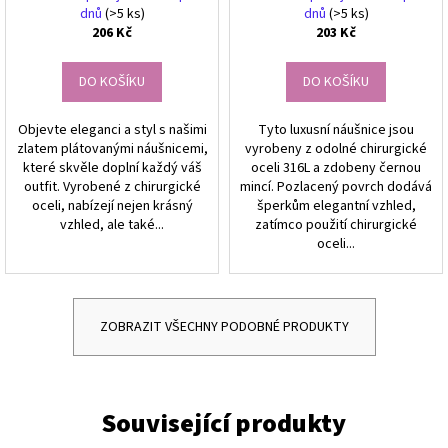
zlatem, rozměry 3,2 x 2,2 cm
dnů
(>5 ks)
dnů
(>5 ks)
206 Kč
203 Kč
DO KOŠÍKU
DO KOŠÍKU
Objevte eleganci a styl s našimi
Tyto luxusní náušnice jsou
zlatem plátovanými náušnicemi,
vyrobeny z odolné chirurgické
které skvěle doplní každý váš
oceli 316L a zdobeny černou
outfit. Vyrobené z chirurgické
mincí. Pozlacený povrch dodává
oceli, nabízejí nejen krásný
šperkům elegantní vzhled,
vzhled, ale také...
zatímco použití chirurgické
oceli...
ZOBRAZIT VŠECHNY PODOBNÉ PRODUKTY