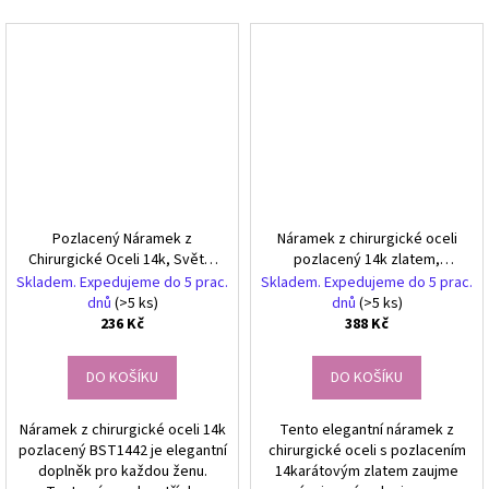
Pozlacený Náramek z
Náramek z chirurgické oceli
Chirurgické Oceli 14k, Světle
pozlacený 14k zlatem,
Zlatá, Velikost 17 + 2,5 cm
práškové korálky, vážka
Skladem. Expedujeme do 5 prac.
Skladem. Expedujeme do 5 prac.
BST1631
dnů
(>5 ks)
dnů
(>5 ks)
236 Kč
388 Kč
DO KOŠÍKU
DO KOŠÍKU
Náramek z chirurgické oceli 14k
Tento elegantní náramek z
pozlacený BST1442 je elegantní
chirurgické oceli s pozlacením
doplněk pro každou ženu.
14karátovým zlatem zaujme