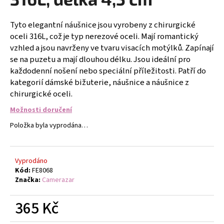
č
u
j
Tyto elegantní náušnice jsou vyrobeny z chirurgické
e
oceli 316L, což je typ nerezové oceli. Mají romantický
m
vzhled a jsou navrženy ve tvaru visacích motýlků. Zapínají
e
se na puzetu a mají dlouhou délku. Jsou ideální pro
každodenní nošení nebo speciální příležitosti. Patří do
kategorií dámské bižuterie, náušnice a náušnice z
GUMIČKY
chirurgické oceli.
NA
VÝROBU
Možnosti doručení
NÁRAMKŮ
SADA
Položka byla vyprodána…
4400KS
FLOR
DE
CRISTAL
Vyprodáno
299
Kód:
FE8068
Kč
Značka:
Camerazar
365 Kč
Měrná