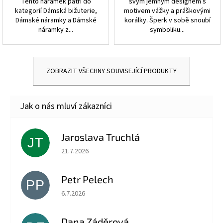
Tento náramek patří do
svým jemným designem s
kategorií Dámská bižuterie,
motivem vážky a práškovými
Dámské náramky a Dámské
korálky. Šperk v sobě snoubí
náramky z...
symboliku...
ZOBRAZIT VŠECHNY SOUVISEJÍCÍ PRODUKTY
Jaroslava Truchlá
JT
Hodnocení obchodu je 5 z 5 hvězdiček.
21.7.2026
Petr Pelech
PP
Hodnocení obchodu je 5 z 5 hvězdiček.
6.7.2026
Dana Záděrová