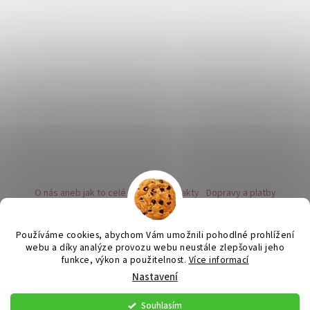
O nás aneb jak to celé začalo
Kontakty
Dopravy a platby
Kovy a puncovní značky
Naše nabídka náušnic
Novinky
Facebook - sledujte nás
Instagram - sledujte nás
BLOG
Obchodní podmínky
Ochrana osobních údajů
Používáme cookies, abychom Vám umožnili pohodlné prohlížení
Zpětný odběr vysloužilých bateriích
webu a díky analýze provozu webu neustále zlepšovali jeho
funkce, výkon a použitelnost.
Více informací
Nastavení
Vytvořil Shoptet
Souhlasím