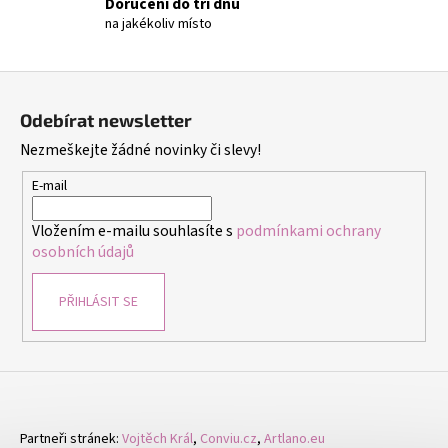
č
Doručení do tří dnů
u
na jakékoliv místo
j
e
Z
m
á
e
Odebírat newsletter
p
Nezmeškejte žádné novinky či slevy!
a
NÁRAMEK
t
E-mail
Z
PRAVÝCH
í
KAMENŮ
Vložením e-mailu souhlasíte s
podmínkami ochrany
ACHÁT
osobních údajů
RŮŽOVÝ
A
HEMATIT.
PŘIHLÁSIT SE
UNISEX
149
Kč
Partneři stránek:
Vojtěch Král
,
Conviu.cz
,
Artlano.eu