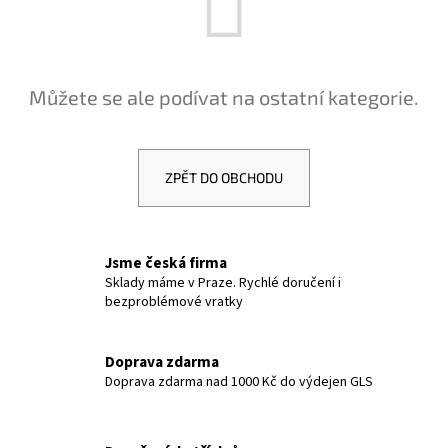
a
j
í
Můžete se ale podívat na ostatní kategorie.
t
?
ZPĚT DO OBCHODU
HLEDAT
Jsme česká firma
Sklady máme v Praze. Rychlé doručení i
bezproblémové vratky
D
o
p
Doprava zdarma
Doprava zdarma nad 1000 Kč do výdejen GLS
o
r
u