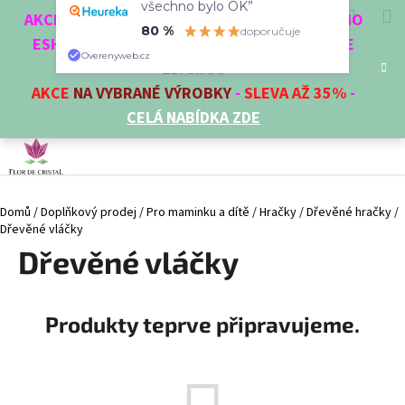
K
Přejít
Hledat
Nákup
M
Přihlášení
všechno bylo OK”
CZK
AKCE 3 + 1 ZDARMA. NAKUPTE 4 VĚCI Z NAŠEHO
na
o
80 %
doporučuje
obsah
ESHOPU A ČTVRTÝ NEJLEVNĚJŠÍ DOSTANETE
Zpět
Zpět
košík
š
Overenyweb.cz
ZDARMA!
í
AKCE
NA VYBRANÉ VÝROBKY
-
SLEVA AŽ 35%
-
C
k
CELÁ NABÍDKA ZDE
o
p
o
t
Domů
/
Doplňkový prodej
/
Pro maminku a dítě
/
Hračky
/
Dřevěné hračky
/
ř
Dřevěné vláčky
e
Dřevěné vláčky
b
u
j
Produkty teprve připravujeme.
e
t
e
n