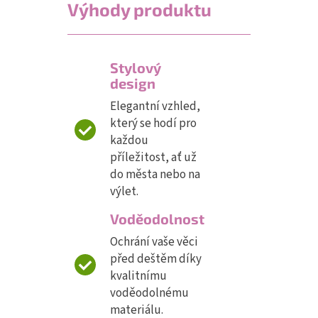
Výhody produktu
Stylový
design
Elegantní vzhled,
který se hodí pro
každou
příležitost, ať už
do města nebo na
výlet.
Voděodolnost
Ochrání vaše věci
před deštěm díky
kvalitnímu
voděodolnému
materiálu.