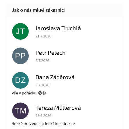
Jaroslava Truchlá
JT
Hodnocení obchodu je 5 z 5 hvězdiček.
21.7.2026
Petr Pelech
PP
Hodnocení obchodu je 5 z 5 hvězdiček.
6.7.2026
Dana Záděrová
DZ
Hodnocení obchodu je 5 z 5 hvězdiček.
3.7.2026
Vše v pořádku. 😁👍
Tereza Müllerová
TM
Hodnocení obchodu je 5 z 5 hvězdiček.
29.6.2026
Hezké provedení a lehká konstrukce