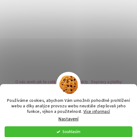
O nás aneb jak to celé začalo
Kontakty
Dopravy a platby
Kovy a puncovní značky
Naše nabídka náušnic
Novinky
Facebook - sledujte nás
Instagram - sledujte nás
BLOG
Obchodní podmínky
Ochrana osobních údajů
Používáme cookies, abychom Vám umožnili pohodlné prohlížení
Zpětný odběr vysloužilých bateriích
webu a díky analýze provozu webu neustále zlepšovali jeho
funkce, výkon a použitelnost.
Více informací
Nastavení
Vytvořil Shoptet
Souhlasím
Copyright 2026
Flor de Cristal
. Všechna práva vyhrazena.
Upravit