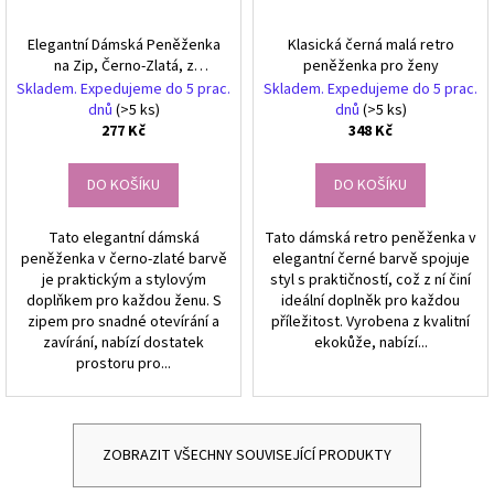
Elegantní Dámská Peněženka
Klasická černá malá retro
na Zip, Černo-Zlatá, z
peněženka pro ženy
Ekologické Kůže, 18.5x9.5x3
Skladem. Expedujeme do 5 prac.
Skladem. Expedujeme do 5 prac.
cm
dnů
(>5 ks)
dnů
(>5 ks)
277 Kč
348 Kč
DO KOŠÍKU
DO KOŠÍKU
Tato elegantní dámská
Tato dámská retro peněženka v
peněženka v černo-zlaté barvě
elegantní černé barvě spojuje
je praktickým a stylovým
styl s praktičností, což z ní činí
doplňkem pro každou ženu. S
ideální doplněk pro každou
zipem pro snadné otevírání a
příležitost. Vyrobena z kvalitní
zavírání, nabízí dostatek
ekokůže, nabízí...
prostoru pro...
ZOBRAZIT VŠECHNY SOUVISEJÍCÍ PRODUKTY