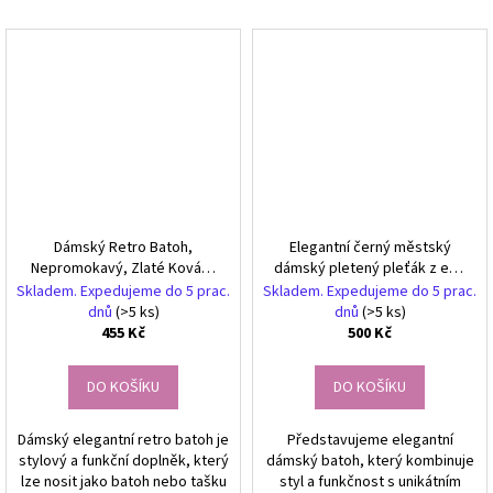
Dámský Retro Batoh,
Elegantní černý městský
Nepromokavý, Zlaté Kování,
dámský pletený pleťák z eko
30x26x14 cm
kůže
Skladem. Expedujeme do 5 prac.
Skladem. Expedujeme do 5 prac.
dnů
(>5 ks)
dnů
(>5 ks)
455 Kč
500 Kč
DO KOŠÍKU
DO KOŠÍKU
Dámský elegantní retro batoh je
Představujeme elegantní
stylový a funkční doplněk, který
dámský batoh, který kombinuje
lze nosit jako batoh nebo tašku
styl a funkčnost s unikátním