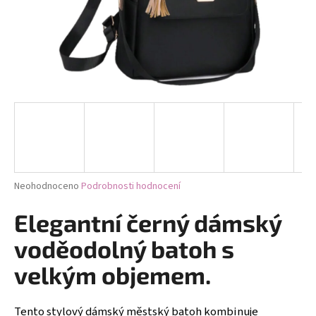
a
j
í
t
?
HLEDAT
Průměrné
Neohodnoceno
Podrobnosti hodnocení
hodnocení
produktu
Elegantní černý dámský
D
je
0,0
o
voděodolný batoh s
z
p
5
velkým objemem.
o
hvězdiček.
r
u
Tento stylový dámský městský batoh kombinuje