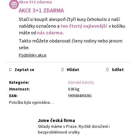
cena:
Akce 3+1 zdarma
AKCE 3+1 ZDARMA
Stačí si koupit alespoň čtyři kusy čehokoliv z naší
nabídky označeno a
ten čtvrtý nejlevnější
v košíku
máte od
nás zdarma.
Takto můžete obdarovat členy rodiny nebo jenom
sebe.
Podmínky akce
Zeptat se
Hlídat
Sdílet
Kategorie
:
Dámské batohy
Hmotnost
:
0.06 kg
EAN
:
5905884058381
Položka byla vyprodána…
Jsme česká firma
Sklady máme v Praze. Rychlé doručení i
bezproblémové vratky