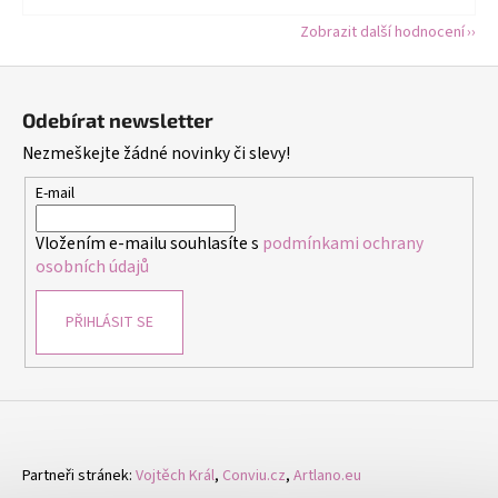
Zobrazit další hodnocení
Z
á
Odebírat newsletter
p
Nezmeškejte žádné novinky či slevy!
a
t
E-mail
í
Vložením e-mailu souhlasíte s
podmínkami ochrany
osobních údajů
PŘIHLÁSIT SE
Partneři stránek:
Vojtěch Král
,
Conviu.cz
,
Artlano.eu