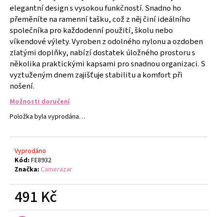
č
elegantní design s vysokou funkčností. Snadno ho
u
přeměníte na ramenní tašku, což z něj činí ideálního
j
společníka pro každodenní použití, školu nebo
e
víkendové výlety. Vyroben z odolného nylonu a ozdoben
m
zlatými doplňky, nabízí dostatek úložného prostoru s
e
několika praktickými kapsami pro snadnou organizaci. S
vyztuženým dnem zajišťuje stabilitu a komfort při
GUMIČKY
nošení.
NA
VÝROBU
Možnosti doručení
NÁRAMKŮ
SADA
Položka byla vyprodána…
4400KS
FLOR
DE
CRISTAL
Vyprodáno
Kód:
FE8932
299
Značka:
Camerazar
Kč
491 Kč
Měrná