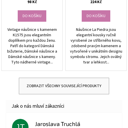
98 Kč
224 Kč
DO KOŠÍKU
DO KOŠÍKU
Vintage náušnice s kamenem
Náušnice La Piedra jsou
K1575 jsou elegantním
elegantní kousky ručně
doplňkem pro každou ženu.
vyrobené ze stříbrného kovu,
Patří do kategorií Dámská
zdobené pravým kamenem a
bižuterie, Dámské náušnice a
vytvořené v unikátním designu
Dámské náušnice s kameny.
symbolu stromu. Jejich oválný
Tyto nádherné vintage...
tvar a lehkost...
ZOBRAZIT VŠECHNY SOUVISEJÍCÍ PRODUKTY
Jaroslava Truchlá
JT