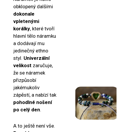
obklopený dalšími
dokonale
vpletenými
korálky
, které tvoří
hlavní tělo náramku
a dodávají mu
jedinečný ethno
styl.
Univerzální
velikost
zaručuje,
že se náramek
přizpůsobí
jakémukoliv
zápěstí, a nabízí tak
pohodlné nošení
po celý den
.
A to ještě není vše.