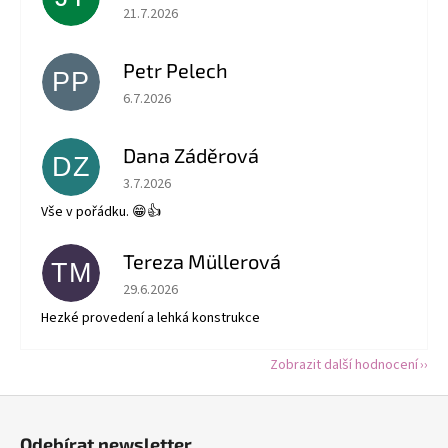
Hodnocení obchodu je 5 z 5 hvězdiček.
21.7.2026
Petr Pelech
PP
Hodnocení obchodu je 5 z 5 hvězdiček.
6.7.2026
Dana Záděrová
DZ
Hodnocení obchodu je 5 z 5 hvězdiček.
3.7.2026
Vše v pořádku. 😁👍
Tereza Müllerová
TM
Hodnocení obchodu je 5 z 5 hvězdiček.
29.6.2026
Hezké provedení a lehká konstrukce
Zobrazit další hodnocení
Z
á
Odebírat newsletter