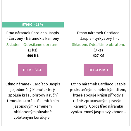
579 KČ
–13 %
Etno náramek Cardíaco Jaspis
Ethno náramek Cardíaco
- červený - Náramek s kameny
Jaspis - tyrkysový II -
Náramek s kameny
Skladem. Odesíláme obratem.
Skladem. Odesíláme obratem.
(1 ks)
(3 ks)
499 Kč
427 Kč
DO KOŠÍKU
DO KOŠÍKU
Ethno náramek Cardíaco Jaspis
Ethno náramek Cardíaco Jaspis
je jedinečný klenot, který
je skutečným uměleckým dílem,
spojuje krásu přírody a ruční
které spojuje krásu přírody s
řemeslnou práci. S centrálním
ručně zpracovanými pravými
jaspisovým kamenem
kameny. Uprostřed náramku
obklopeným půvabně
vyniká jemný jaspisový kámen...
vpletenými korálky v...