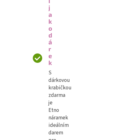
í
j
a
k
o
d
á
r
e
k
S
dárkovou
krabičkou
zdarma
je
Etno
náramek
ideálním
darem