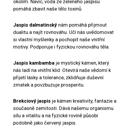
okolím. Navíc, voda ze zeleného jaspisu
pomáhá zbavit naše tělo toxinů.
Jaspis dalmatinský
nám pomáhá přijmout
dualitu a najít rovnováhu. Učí nás uvědomovat
si vlastní myšlenky a pochopit naše vnitřní
motivy. Podporuje i fyzickou rovnováhu těla.
Jaspis kambamba
je mystický kámen, který
nás ladí na vnitřní klid. Otevírá naše vědomí k
přijetí lásky a tolerance, zklidňuje duševní
zmatek a povzbuzuje prosperitu.
Brekciový jaspis
je kámen kreativity, fantazie a
současně zemitosti. Dává našemu organismu
sílu a vitalitu a na fyzické rovině působí
podobně jako červený jaspis.