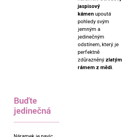
jaspisový
kámen
upoutá
pohledy svým
jemným a
jedinečným
odstínem, který je
perfektně
zdůrazněný
zlatým
rámem z mědi
.
Buďte
jedinečná
Náramek je navíc