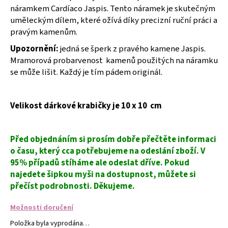
č
náramkem Cardíaco Jaspis. Tento náramek je skutečným
u
uměleckým dílem, které ožívá díky precizní ruční práci a
j
pravým kamenům.
e
m
Upozornění:
jedná se šperk z pravého kamene Jaspis.
e
Mramorová probarvenost kamenů použitých na náramku
se může lišit. Každý je tím pádem originál.
NÁUŠNICE
CINTIA
FIALOVÁ
Velikost dárkové krabičky je 10 x 10 cm
-
NÁUŠNICE
S
Před objednáním si prosím dobře přečtěte informaci
KRYSTALY
o času, který cca potřebujeme na odeslání zboží. V
299
Kč
95% případů stíháme ale odeslat dříve. Pokud
najedete šipkou myši na dostupnost, můžete si
přečíst podrobnosti. Děkujeme.
Možnosti doručení
Položka byla vyprodána…