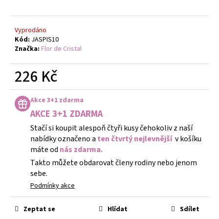
Vyprodáno
Kód:
JASPIS10
Značka:
Flor de Cristal
226 Kč
Měrná
cena:
Akce 3+1 zdarma
AKCE 3+1 ZDARMA
Stačí si koupit alespoň čtyři kusy čehokoliv z naší
nabídky označeno a
ten čtvrtý nejlevnější
v košíku
máte od
nás zdarma.
Takto můžete obdarovat členy rodiny nebo jenom
sebe.
Podmínky akce
Zeptat se
Hlídat
Sdílet