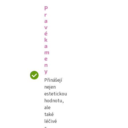
P
r
a
v
é
k
a
m
e
n
y
Přinášejí
nejen
estetickou
hodnotu,
ale
také
léčivé