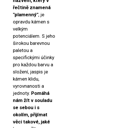
názvem, který v
řečtině znamená
"plamenný"
, je
opravdu kámen s
velkým
potenciálem. S jeho
širokou barevnou
paletou a
specifickými účinky
pro každou barvu a
složení, jaspis je
kámen klidu,
vyrovnanosti a
jednoty.
Pomáhá
nám žít v souladu
se sebou i s
okolím, přijímat
věci takové, jaké