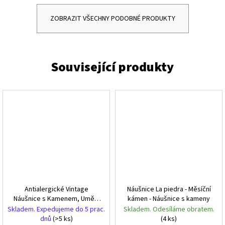
ZOBRAZIT VŠECHNY PODOBNÉ PRODUKTY
Antialergické Vintage
Náušnice La piedra - Měsíční
Náušnice s Kamenem, Umělý
kámen - Náušnice s kameny
Materiál, Rozměry 3,5 x 1,4
Skladem. Expedujeme do 5 prac.
Skladem. Odesíláme obratem.
cm
dnů
(>5 ks)
(4 ks)