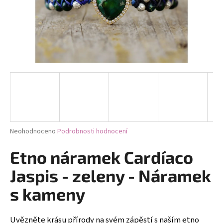
a
j
í
t
?
HLEDAT
Průměrné
Neohodnoceno
Podrobnosti hodnocení
hodnocení
produktu
Etno náramek Cardíaco
D
je
0,0
o
Jaspis - zeleny - Náramek
z
p
5
s kameny
o
hvězdiček.
r
u
Uvězněte krásu přírody na svém zápěstí s naším etno