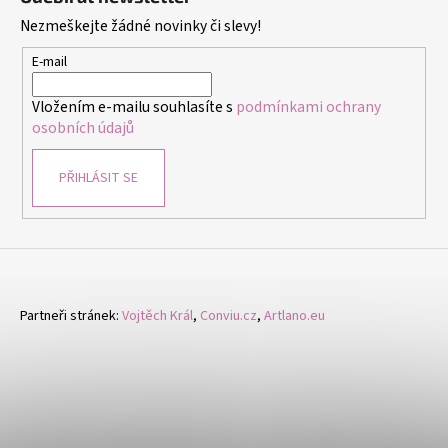
p
Nezmeškejte žádné novinky či slevy!
a
t
E-mail
í
Vložením e-mailu souhlasíte s
podmínkami ochrany
osobních údajů
PŘIHLÁSIT SE
Partneři stránek:
Vojtěch Král
,
Conviu.cz
,
Artlano.eu