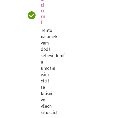
d
o
m
í
Tento
náramek
vám
dodá
sebevědomí
a
umožní
vám
cítit
se
krásně
ve
všech
situacích.