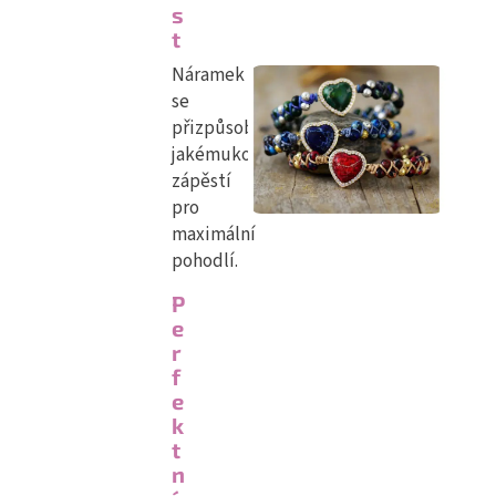
s
t
Náramek
se
přizpůsobí
jakémukoli
zápěstí
pro
maximální
pohodlí.
P
e
r
f
e
k
t
n