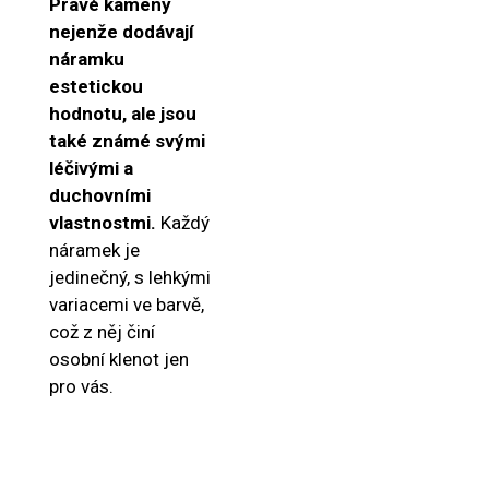
Pravé kameny
nejenže dodávají
náramku
estetickou
hodnotu, ale jsou
také známé svými
léčivými a
duchovními
vlastnostmi.
Každý
náramek je
jedinečný, s lehkými
variacemi ve barvě,
což z něj činí
osobní klenot jen
pro vás.