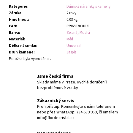
Kategorie
:
Dámské náramky s kameny
Záruka
:
2 roky
Hmotnost
:
0.03 kg
EAN
:
8596597031821
Barva
:
Zelená
,
Modrá
Materiál
:
Měď
Délka náramku
:
Univerzal
Druh kamene
:
Jaspis
Položka byla vyprodána…
Jsme česká firma
Sklady máme v Praze. Rychlé doručení i
bezproblémové vratky
Zákaznický servis
Profi přístup. Komunikujte s námi telefonem
nebo přes WhatsApp: 734 639 959, či emailem
info@flordecristal.cz