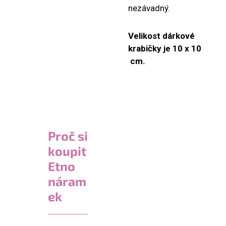
nezávadný.
Velikost dárkové
krabičky je 10 x 10
cm.
Proč si
koupit
Etno
náram
ek