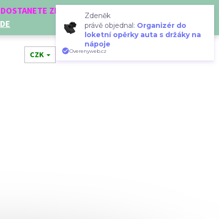
Í DOSTANETE ZDARMA!
Zdeněk
ZDE
právě objednal:
Organizér do
loketní opěrky auta s držáky na
nápoje
Hledat
Přihlášení
Nákupní
Overenyweb.cz
dní doplňky
CZK
Novinky
Doplňkový prodej
Dá
košík
Následující