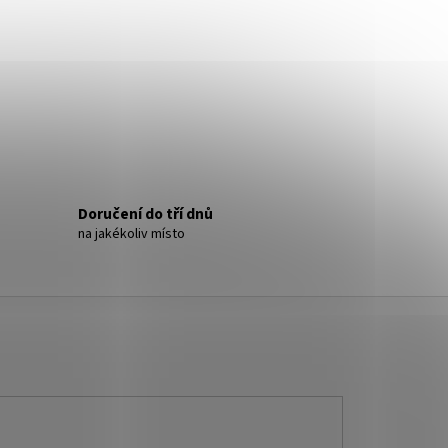
- NÁUŠNICE S KRYSTALY
Doručení do tří dnů
na jakékoliv místo