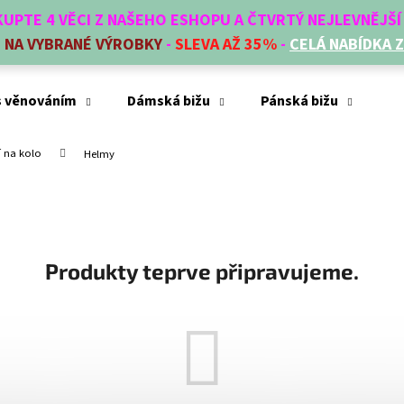
AKUPTE 4 VĚCI Z NAŠEHO ESHOPU A ČTVRTÝ NEJLEVNĚJŠ
E
NA VYBRANÉ VÝROBKY
-
SLEVA AŽ 35%
-
CELÁ NABÍDKA 
Co potřebujete najít?
s věnováním
Dámská bižu
Pánská bižu
Mó
í na kolo
Helmy
HLEDAT
Doporučujeme
Produkty teprve připravujeme.