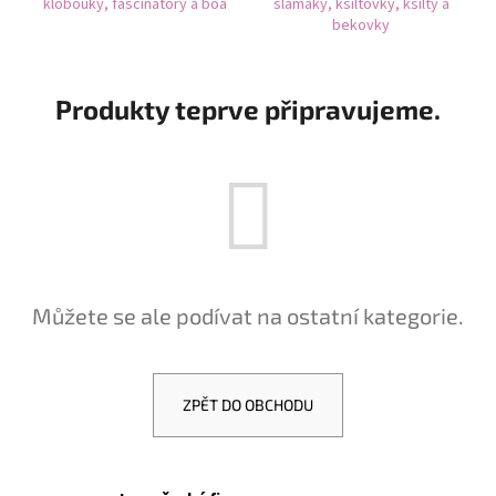
klobouky, fascinátory a boa
slamáky, kšiltovky, kšilty a
a
bekovky
j
í
Produkty teprve připravujeme.
t
?
HLEDAT
Můžete se ale podívat na ostatní kategorie.
D
o
p
ZPĚT DO OBCHODU
o
r
u