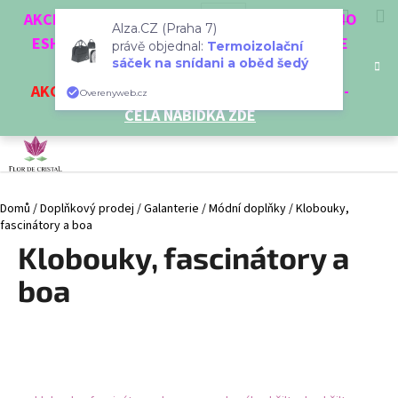
K
Přejít
Hledat
Nákup
M
Přihlášení
CZK
AKCE 3 + 1 ZDARMA. NAKUPTE 4 VĚCI Z NAŠEHO
na
o
Alza.CZ (Praha 7)
obsah
ESHOPU A ČTVRTÝ NEJLEVNĚJŠÍ DOSTANETE
Zpět
Zpět
košík
právě objednal:
Termoizolační
š
sáček na snídani a oběd šedý
ZDARMA!
í
AKCE
NA VYBRANÉ VÝROBKY
-
SLEVA AŽ 35%
-
C
Overenyweb.cz
k
CELÁ NABÍDKA ZDE
o
p
o
t
Domů
/
Doplňkový prodej
/
Galanterie
/
Módní doplňky
/
Klobouky,
ř
fascinátory a boa
e
Klobouky, fascinátory a
b
u
boa
j
e
t
e
n