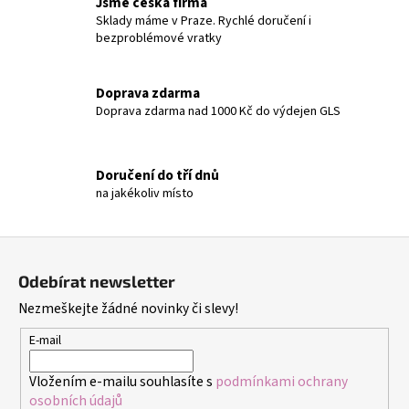
č
Jsme česká firma
Sklady máme v Praze. Rychlé doručení i
u
bezproblémové vratky
j
e
m
Doprava zdarma
e
Doprava zdarma nad 1000 Kč do výdejen GLS
NÁUŠNICE
-
Doručení do tří dnů
DUHA
na jakékoliv místo
-
NÁUŠNICE
S
Z
KRYSTALY
á
299
Odebírat newsletter
Kč
p
Nezmeškejte žádné novinky či slevy!
a
t
E-mail
í
Vložením e-mailu souhlasíte s
podmínkami ochrany
osobních údajů