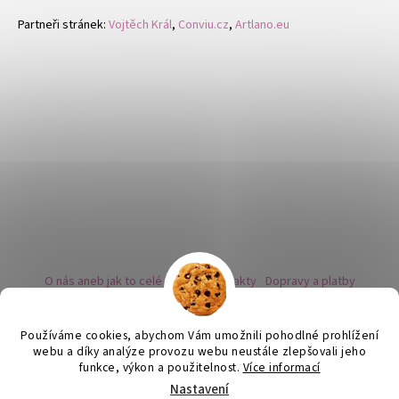
Partneři stránek:
Vojtěch Král
,
Conviu.cz
,
Artlano.eu
O nás aneb jak to celé začalo
Kontakty
Dopravy a platby
Kovy a puncovní značky
Naše nabídka náušnic
Novinky
Facebook - sledujte nás
Instagram - sledujte nás
BLOG
Obchodní podmínky
Ochrana osobních údajů
Používáme cookies, abychom Vám umožnili pohodlné prohlížení
Zpětný odběr vysloužilých bateriích
webu a díky analýze provozu webu neustále zlepšovali jeho
funkce, výkon a použitelnost.
Více informací
Nastavení