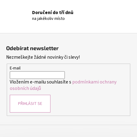
č
u
Doručení do tří dnů
j
na jakékoliv místo
e
m
e
Z
á
Odebírat newsletter
p
TERMOIZOLAČNÍ
Nezmeškejte žádné novinky či slevy!
SÁČEK
a
NA
t
SNÍDANI
E-mail
A
í
OBĚD
Vložením e-mailu souhlasíte s
podmínkami ochrany
ŠEDÝ
osobních údajů
149
Kč
PŘIHLÁSIT SE