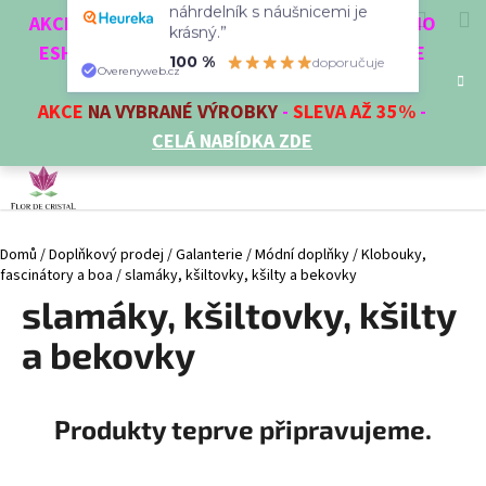
“Vše proběhlo v pořádku,
K
Přejít
Hledat
Nákup
M
Přihlášení
CZK
AKCE 3 + 1 ZDARMA. NAKUPTE 4 VĚCI Z NAŠEHO
náhrdelník s náušnicemi je
na
o
krásný.”
obsah
ESHOPU A ČTVRTÝ NEJLEVNĚJŠÍ DOSTANETE
Zpět
Zpět
košík
š
100 %
doporučuje
ZDARMA!
Overenyweb.cz
í
AKCE
NA VYBRANÉ VÝROBKY
-
SLEVA AŽ 35%
-
C
k
CELÁ NABÍDKA ZDE
o
p
o
t
Domů
/
Doplňkový prodej
/
Galanterie
/
Módní doplňky
/
Klobouky,
ř
fascinátory a boa
/
slamáky, kšiltovky, kšilty a bekovky
e
slamáky, kšiltovky, kšilty
b
u
a bekovky
j
e
Produkty teprve připravujeme.
t
e
n