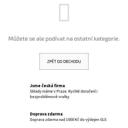
a
j
í
t
?
Můžete se ale podívat na ostatní kategorie.
ZPĚT DO OBCHODU
HLEDAT
Jsme česká firma
D
Sklady máme v Praze. Rychlé doručení i
bezproblémové vratky
o
p
o
Doprava zdarma
r
Doprava zdarma nad 1000 Kč do výdejen GLS
u