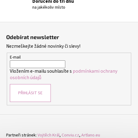
č
Doručení do tří dnů
u
na jakékoliv místo
j
e
Z
m
á
e
Odebírat newsletter
p
Nezmeškejte žádné novinky či slevy!
a
NÁUŠNICE
t
E-mail
-
DUHA
í
-
Vložením e-mailu souhlasíte s
podmínkami ochrany
NÁUŠNICE
osobních údajů
S
KRYSTALY
299
PŘIHLÁSIT SE
Kč
Partneři stránek:
Vojtěch Král
,
Conviu.cz
,
Artlano.eu