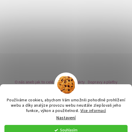
O nás aneb jak to celé začalo
Kontakty
Dopravy a platby
Kovy a puncovní značky
Naše nabídka náušnic
Novinky
Facebook - sledujte nás
Instagram - sledujte nás
BLOG
Obchodní podmínky
Ochrana osobních údajů
Používáme cookies, abychom Vám umožnili pohodlné prohlížení
Zpětný odběr vysloužilých bateriích
webu a díky analýze provozu webu neustále zlepšovali jeho
funkce, výkon a použitelnost.
Více informací
Nastavení
Vytvořil Shoptet
Souhlasím