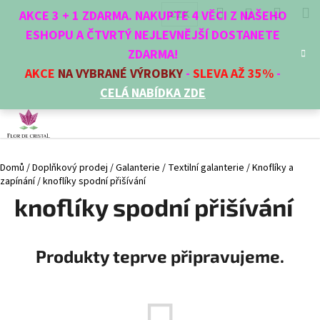
K
Přejít
Hledat
Nákup
M
Přihlášení
CZK
AKCE 3 + 1 ZDARMA. NAKUPTE 4 VĚCI Z NAŠEHO
na
o
obsah
ESHOPU A ČTVRTÝ NEJLEVNĚJŠÍ DOSTANETE
Zpět
Zpět
košík
š
ZDARMA!
í
AKCE
NA VYBRANÉ VÝROBKY
-
SLEVA AŽ 35%
-
C
k
CELÁ NABÍDKA ZDE
o
p
o
t
Domů
/
Doplňkový prodej
/
Galanterie
/
Textilní galanterie
/
Knoflíky a
ř
zapínání
/
knoflíky spodní přišívání
e
knoflíky spodní přišívání
b
u
j
Produkty teprve připravujeme.
e
t
e
n