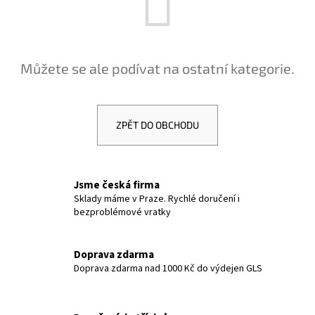
a
j
í
Můžete se ale podívat na ostatní kategorie.
t
?
ZPĚT DO OBCHODU
HLEDAT
Jsme česká firma
Sklady máme v Praze. Rychlé doručení i
bezproblémové vratky
D
o
p
Doprava zdarma
Doprava zdarma nad 1000 Kč do výdejen GLS
o
r
u