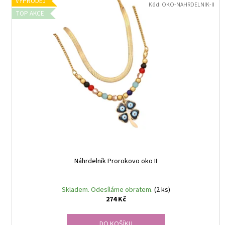
r
VÝPRODEJ
ý
Kód:
OKO-NAHRDELNIK-II
o
TOP AKCE
p
d
i
u
s
k
p
t
r
ů
o
d
u
k
t
ů
Náhrdelník Prorokovo oko II
Skladem. Odesíláme obratem.
(2 ks)
274 Kč
DO KOŠÍKU