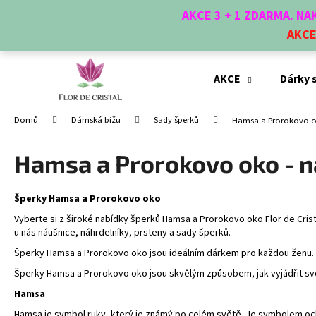
K
Přejít
AKCE 3 + 1 ZDARMA. N
na
o
obsah
AKC
Zpět
Zpět
š
do
do
í
obchodu
obchodu
k
AKCE
Dárky 
Domů
Dámská bižu
Sady šperků
Hamsa a Prorokovo ok
Hamsa a Prorokovo oko - n
Šperky Hamsa a Prorokovo oko
Vyberte si z široké nabídky šperků Hamsa a Prorokovo oko Flor de Cris
u nás náušnice, náhrdelníky, prsteny a sady šperků.
Šperky Hamsa a Prorokovo oko jsou ideálním dárkem pro každou ženu. Js
Šperky Hamsa a Prorokovo oko jsou skvělým způsobem, jak vyjádřit svou 
Hamsa
Hamsa je symbol ruky, který je známý po celém světě. Je symbolem ochr