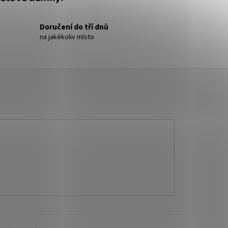
Doručení do tří dnů
na jakékoliv místo