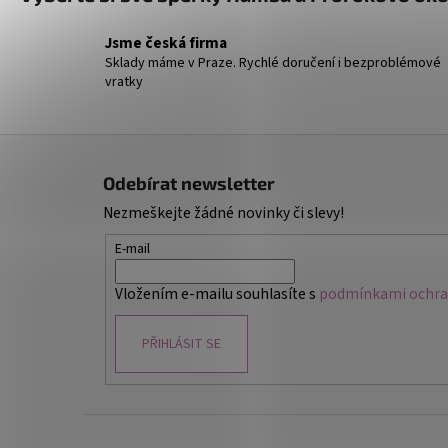
Jsme česká firma
Sklady máme v Praze. Rychlé doručení i bezproblémové
vratky
Z
á
Odebírat newsletter
p
Nezmeškejte žádné novinky či slevy!
a
t
E-mail
í
Vložením e-mailu souhlasíte s
podmínkami ochran
PŘIHLÁSIT SE