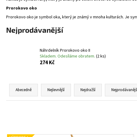
NÁHRDELNÍK A NÁUŠNICE ROZPUSTILÉ
KORÁLKY - ČERNÁ
Prorokovo oko
259 Kč
Prorokovo oko je symbol oka, který je známý v mnoha kulturách. Je sy
Nejprodávanější
Náhrdelník Prorokovo oko II
Skladem. Odesíláme obratem.
(2 ks)
274 Kč
Ř
a
Abecedně
Nejlevnější
Nejdražší
Nejprodávanějš
z
e
n
í
p
V