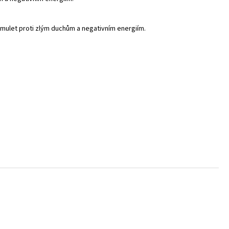
- NÁUŠNICE S KRYSTALY
mulet proti zlým duchům a negativním energiím.