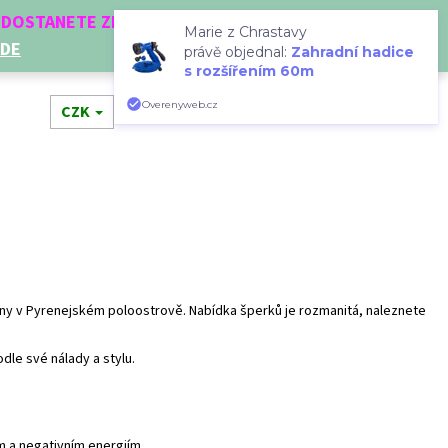
Í DOSTANETE ZDARMA!
Marie z Chrastavy
ZDE
právě objednal:
Zahradní hadice
s rozšířením 60m
Hledat
Přihlášení
Nákupní
Overenyweb.cz
dní doplňky
CZK
Novinky
Doplňkový prodej
Dá
košík
běny v Pyrenejském poloostrově. Nabídka šperků je rozmanitá, naleznete
le své nálady a stylu.
Následující
m a negativním energiím.