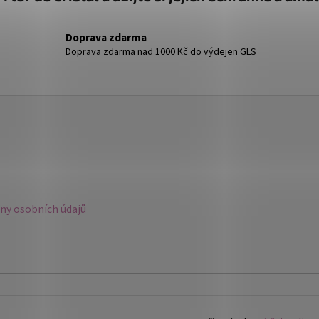
v
ý
p
Doprava zdarma
i
Doprava zdarma nad 1000 Kč do výdejen GLS
s
u
y osobních údajů