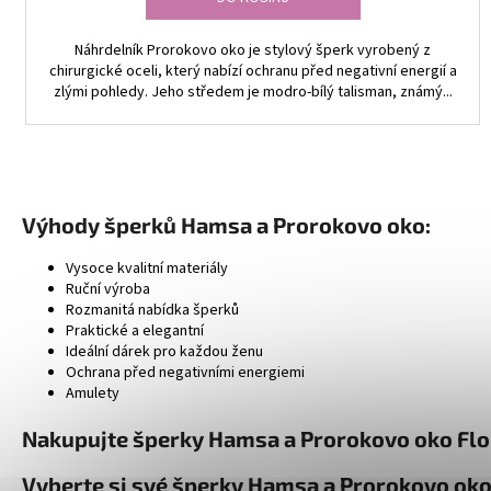
Náhrdelník Prorokovo oko je stylový šperk vyrobený z
chirurgické oceli, který nabízí ochranu před negativní energií a
zlými pohledy. Jeho středem je modro-bílý talisman, známý...
Výhody šperků Hamsa a Prorokovo oko:
Vysoce kvalitní materiály
Ruční výroba
Rozmanitá nabídka šperků
Praktické a elegantní
Ideální dárek pro každou ženu
Ochrana před negativními energiemi
Amulety
Nakupujte šperky Hamsa a Prorokovo oko Flor
Vyberte si své šperky Hamsa a Prorokovo oko F