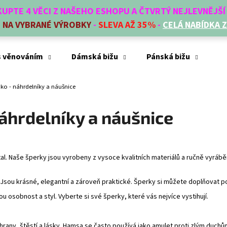
AKUPTE 4 VĚCI Z NAŠEHO ESHOPU A ČTVRTÝ NEJLEVNĚJŠ
E
NA VYBRANÉ VÝROBKY
-
SLEVA AŽ 35%
-
CELÁ NABÍDKA 
Co potřebujete najít?
s věnováním
Dámská bižu
Pánská bižu
Mó
o - náhrdelníky a náušnice
HLEDAT
áhrdelníky a náušnice
Doporučujeme
tal. Naše šperky jsou vyrobeny z vysoce kvalitních materiálů a ručně vyrá
ou krásné, elegantní a zároveň praktické. Šperky si můžete doplňovat pod
osobnost a styl. Vyberte si své šperky, které vás nejvíce vystihují.
any, štěstí a lásky. Hamsa se často používá jako amulet proti zlým duchů