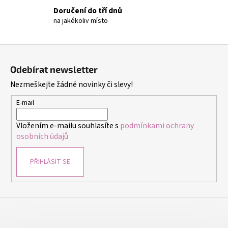
v
Doručení do tří dnů
k
na jakékoliv místo
y
v
ý
Z
p
á
i
Odebírat newsletter
p
s
Nezmeškejte žádné novinky či slevy!
a
u
t
E-mail
í
Vložením e-mailu souhlasíte s
podmínkami ochrany
osobních údajů
PŘIHLÁSIT SE