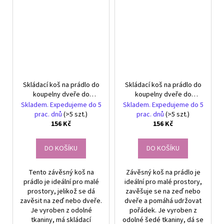
Skládací koš na prádlo do
Skládací koš na prádlo do
koupelny dveře do
koupelny dveře do
prádelny na stěnu béžové
prádelny na stěnu šedé
Skladem. Expedujeme do 5
Skladem. Expedujeme do 5
barvy
prac. dnů
(>5 szt.)
prac. dnů
(>5 szt.)
156 Kč
156 Kč
DO KOŠÍKU
DO KOŠÍKU
Tento závěsný koš na
Závěsný koš na prádlo je
prádlo je ideální pro malé
ideální pro malé prostory,
prostory, jelikož se dá
zavěšuje se na zeď nebo
zavěsit na zeď nebo dveře.
dveře a pomáhá udržovat
Je vyroben z odolné
pořádek. Je vyroben z
tkaniny, má skládací
odolné šedé tkaniny, dá se