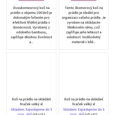
Dvoukomeorový koš na
Tento 3komorový koš na
prádlo o objemu 100 litrů je
prádlo je ideální pro
dokonalým řešením pro
organizaci vašeho prádla. Je
efektivní třídění prádla v
vyroben na skládacím
domácnosti. Vyrobený z
hliníkovém rámu, což
odolného bambusu,
zajišťuje jeho lehkost a
zajišťuje dlouhou životnost
odolnost. Voděodolný
a...
materiál v bílé...
Koš na prádlo na skládání
Koš na prádlo na skládání
hraček velký xl
hraček velký xl
Skladem. Expedujeme do 5
Skladem. Expedujeme do 5
prac. dnů
(>5 szt.)
prac. dnů
(>5 szt.)