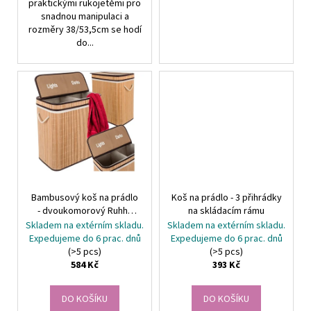
praktickými rukojetěmi pro
snadnou manipulaci a
rozměry 38/53,5cm se hodí
do...
Bambusový koš na prádlo
Koš na prádlo - 3 přihrádky
- dvoukomorový Ruhhy
na skládacím rámu
24269
Skladem na extérním skladu.
Skladem na extérním skladu.
Expedujeme do 6 prac. dnů
Expedujeme do 6 prac. dnů
(>5 pcs)
(>5 pcs)
584 Kč
393 Kč
DO KOŠÍKU
DO KOŠÍKU