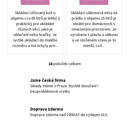
Skládací síťovaný koš o
Skládací silikonová mísa na
objemu cca 65 litrů je lehký a
prádlo o objemu 25 litrů je
praktický pro ukládání
ideální pro domácnosti s
různých věcí, jako je
omezeným prostorem. Je
oblečení nebo hračky. Je
vyrobena z plastu a silikonu
rychle skládací do malého
a ve složeném stavu je 3x
rozměru a má úchyty pro...
menší, což...
16
položek celkem
O
v
l
Jsme česká firma
á
Sklady máme v Praze. Rychlé doručení i
bezproblémové vratky
d
a
c
Doprava zdarma
í
Doprava zdarma nad 1000 Kč do výdejen GLS
p
r