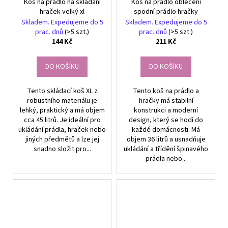
Koš na prádlo na skládání
Koš na prádlo oblečení
hraček velký xl
spodní prádlo hračky
Skladem. Expedujeme do 5
Skladem. Expedujeme do 5
prac. dnů
(>5 szt.)
prac. dnů
(>5 szt.)
144 Kč
211 Kč
DO KOŠÍKU
DO KOŠÍKU
Tento skládací koš XL z
Tento koš na prádlo a
robustního materiálu je
hračky má stabilní
lehký, praktický a má objem
konstrukci a moderní
cca 45 litrů. Je ideální pro
design, který se hodí do
ukládání prádla, hraček nebo
každé domácnosti. Má
jiných předmětů a lze jej
objem 36 litrů a usnadňuje
snadno složit pro...
ukládání a třídění špinavého
prádla nebo...