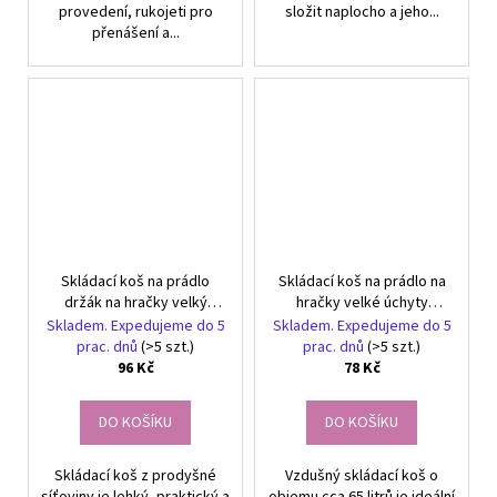
provedení, rukojeti pro
složit naplocho a jeho...
přenášení a...
Skládací koš na prádlo
Skládací koš na prádlo na
držák na hračky velký
hračky velké úchyty
úložný kontejner
úložného kontejneru
Skladem. Expedujeme do 5
Skladem. Expedujeme do 5
prac. dnů
(>5 szt.)
prac. dnů
(>5 szt.)
96 Kč
78 Kč
DO KOŠÍKU
DO KOŠÍKU
Skládací koš z prodyšné
Vzdušný skládací koš o
síťoviny je lehký, praktický a
objemu cca 65 litrů je ideální