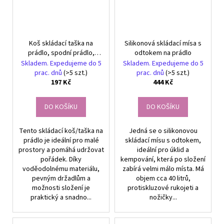
Koš skládací taška na
Silikonová skládací mísa s
prádlo, spodní prádlo,
odtokem na prádlo
oblečení, hračky do
Skladem. Expedujeme do 5
Skladem. Expedujeme do 5
koupelny, prádelny
prac. dnů
(>5 szt.)
prac. dnů
(>5 szt.)
197 Kč
444 Kč
DO KOŠÍKU
DO KOŠÍKU
Tento skládací koš/taška na
Jedná se o silikonovou
prádlo je ideální pro malé
skládací mísu s odtokem,
prostory a pomáhá udržovat
ideální pro úklid a
pořádek. Díky
kempování, která po složení
voděodolnému materiálu,
zabírá velmi málo místa. Má
pevným držadlům a
objem cca 40 litrů,
možnosti složení je
protiskluzové rukojeti a
praktický a snadno...
nožičky...