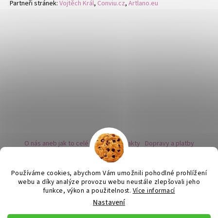
Partneři stránek:
Vojtěch Král
,
Conviu.cz
,
Artlano.eu
O nás aneb jak to celé začalo
Kontakty
Dopravy a platby
Kovy a puncovní značky
Naše nabídka náušnic
Novinky
Facebook - sledujte nás
Instagram - sledujte nás
BLOG
Obchodní podmínky
Ochrana osobních údajů
Používáme cookies, abychom Vám umožnili pohodlné prohlížení
Zpětný odběr vysloužilých bateriích
webu a díky analýze provozu webu neustále zlepšovali jeho
funkce, výkon a použitelnost.
Více informací
Nastavení
Vytvořil Shoptet