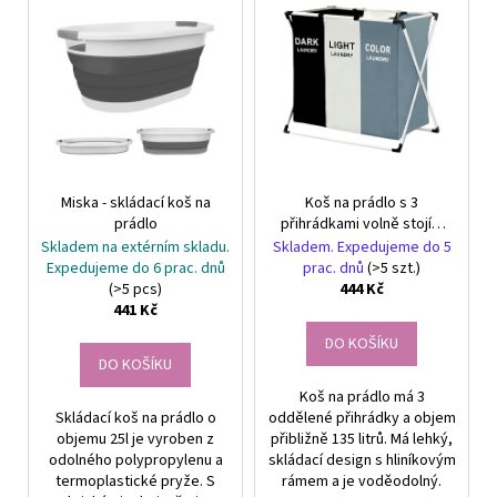
č
V
r
u
ý
o
j
p
e
d
i
m
u
s
e
k
p
t
r
NÁRAMEK
ů
Miska - skládací koš na
Koš na prádlo s 3
o
Z
prádlo
přihrádkami volně stojící
PRAVÝCH
d
organizér 135l
KAMENŮ
Skladem na extérním skladu.
Skladem. Expedujeme do 5
u
ACHÁT
Expedujeme do 6 prac. dnů
prac. dnů
(>5 szt.)
RŮŽOVÝ
(>5 pcs)
444 Kč
k
A
441 Kč
t
HEMATIT.
UNISEX
DO KOŠÍKU
ů
DO KOŠÍKU
149
Kč
Koš na prádlo má 3
Skládací koš na prádlo o
oddělené přihrádky a objem
objemu 25l je vyroben z
přibližně 135 litrů. Má lehký,
odolného polypropylenu a
skládací design s hliníkovým
termoplastické pryže. S
rámem a je voděodolný.