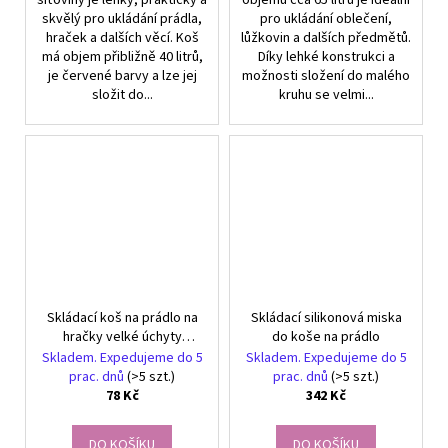
skvělý pro ukládání prádla,
pro ukládání oblečení,
hraček a dalších věcí. Koš
lůžkovin a dalších předmětů.
má objem přibližně 40 litrů,
Díky lehké konstrukci a
je červené barvy a lze jej
možnosti složení do malého
složit do...
kruhu se velmi...
Skládací koš na prádlo na
Skládací silikonová miska
hračky velké úchyty
do koše na prádlo
úložného kontejneru
Skladem. Expedujeme do 5
Skladem. Expedujeme do 5
prac. dnů
(>5 szt.)
prac. dnů
(>5 szt.)
78 Kč
342 Kč
DO KOŠÍKU
DO KOŠÍKU