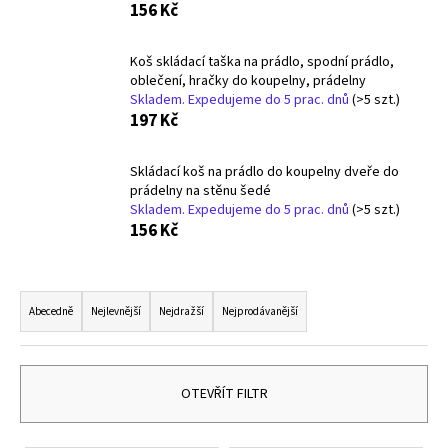
156 Kč
a
j
Koš skládací taška na prádlo, spodní prádlo,
í
oblečení, hračky do koupelny, prádelny
t
Skladem. Expedujeme do 5 prac. dnů
(>5 szt.)
197 Kč
?
Skládací koš na prádlo do koupelny dveře do
prádelny na stěnu šedé
Skladem. Expedujeme do 5 prac. dnů
(>5 szt.)
156 Kč
HLEDAT
Ř
a
Abecedně
Nejlevnější
Nejdražší
Nejprodávanější
D
z
o
p
e
o
n
OTEVŘÍT FILTR
r
í
u
p