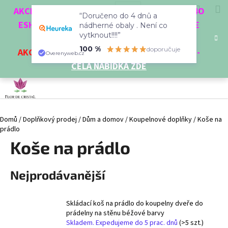
K
Přejít
Hledat
Nákup
M
Přihlášení
CZK
AKCE 3 + 1 ZDARMA. NAKUPTE 4 VĚCI Z NAŠEHO
na
“Doručeno do 4 dnů a
o
obsah
ESHOPU A ČTVRTÝ NEJLEVNĚJŠÍ DOSTANETE
Zpět
Zpět
nádherné obaly . Není co
košík
š
vytknout!!!!”
ZDARMA!
í
100 %
doporučuje
AKCE
NA VYBRANÉ VÝROBKY
-
SLEVA AŽ 35%
-
C
Overenyweb.cz
k
CELÁ NABÍDKA ZDE
o
p
o
t
Domů
/
Doplňkový prodej
/
Dům a domov
/
Koupelnové doplňky
/
Koše na
ř
prádlo
e
Koše na prádlo
b
u
Nejprodávanější
j
e
t
Skládací koš na prádlo do koupelny dveře do
e
prádelny na stěnu béžové barvy
Skladem. Expedujeme do 5 prac. dnů
(>5 szt.)
n