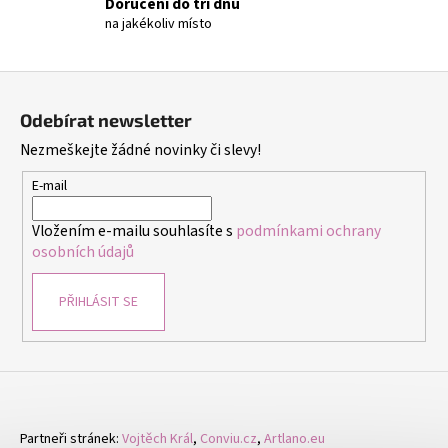
č
Doručení do tří dnů
u
na jakékoliv místo
j
e
Z
m
á
e
Odebírat newsletter
p
Nezmeškejte žádné novinky či slevy!
a
NÁUŠNICE
t
E-mail
CINTIA
FIALOVÁ
í
-
Vložením e-mailu souhlasíte s
podmínkami ochrany
NÁUŠNICE
osobních údajů
S
KRYSTALY
299
PŘIHLÁSIT SE
Kč
Partneři stránek:
Vojtěch Král
,
Conviu.cz
,
Artlano.eu