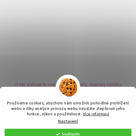
O nás aneb jak to celé začalo
Kontakty
Dopravy a platby
Kovy a puncovní značky
Naše nabídka náušnic
Novinky
Facebook - sledujte nás
Instagram - sledujte nás
BLOG
Obchodní podmínky
Ochrana osobních údajů
Používáme cookies, abychom Vám umožnili pohodlné prohlížení
Zpětný odběr vysloužilých bateriích
webu a díky analýze provozu webu neustále zlepšovali jeho
funkce, výkon a použitelnost.
Více informací
Nastavení
Vytvořil Shoptet
Souhlasím