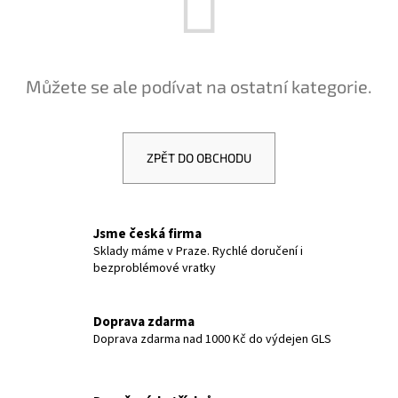
a
j
í
Můžete se ale podívat na ostatní kategorie.
t
?
ZPĚT DO OBCHODU
HLEDAT
Jsme česká firma
Sklady máme v Praze. Rychlé doručení i
bezproblémové vratky
D
o
p
Doprava zdarma
Doprava zdarma nad 1000 Kč do výdejen GLS
o
r
u