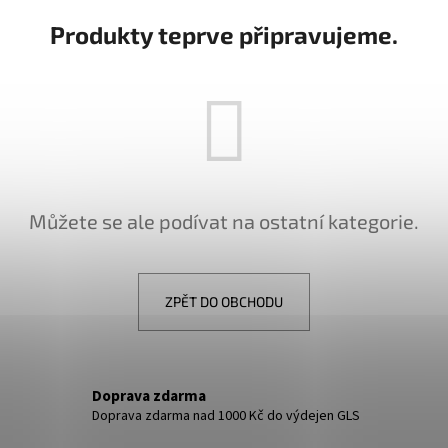
DĚTSKÉ STŘÍBRNÉ NÁUŠNICE VÁŽKA
NÁUŠNICE - DUHA 
Produkty teprve připravujeme.
249 Kč
299 Kč
Můžete se ale podívat na ostatní kategorie.
ZPĚT DO OBCHODU
Doprava zdarma
Doprava zdarma nad 1000 Kč do výdejen GLS