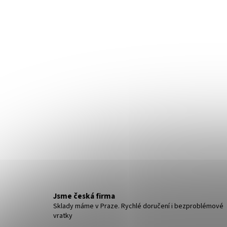
NÁHRDELNÍK A NÁUŠNICE ROZPUSTILÉ
KORÁLKY - ČERNÁ
259 Kč
Jsme česká firma
Sklady máme v Praze. Rychlé doručení i bezproblémové
vratky