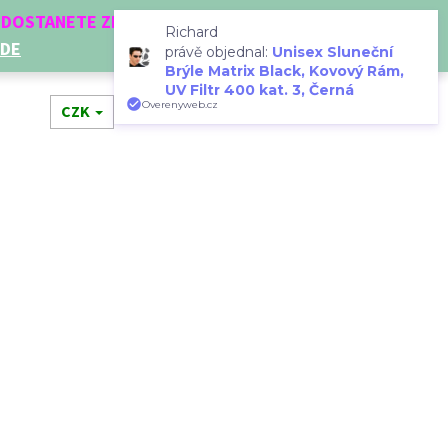
Í DOSTANETE ZDARMA!
Richard
ZDE
právě objednal:
Unisex Sluneční
Brýle Matrix Black, Kovový Rám,
UV Filtr 400 kat. 3, Černá
Hledat
Přihlášení
Nákupní
Overenyweb.cz
dní doplňky
CZK
Novinky
Doplňkový prodej
Dá
košík
Následující