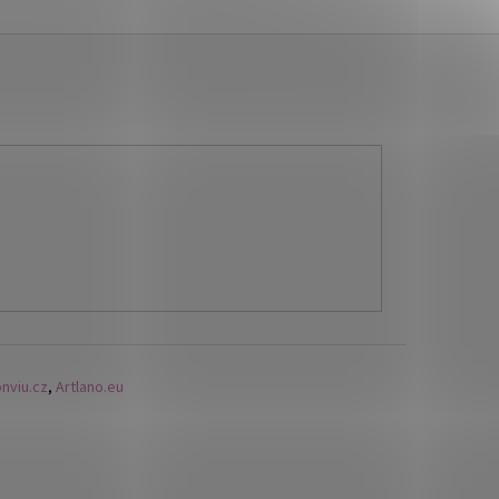
nviu.cz
,
Artlano.eu