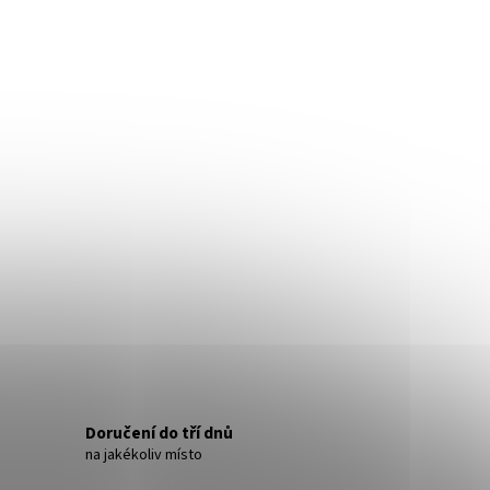
- NÁUŠNICE S KRYSTALY
Doručení do tří dnů
na jakékoliv místo