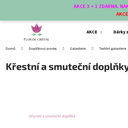
K
Přejít
AKCE 3 + 1 ZDARMA. N
na
o
obsah
AKC
Zpět
Zpět
š
do
do
í
obchodu
obchodu
k
AKCE
Dárky 
Domů
Doplňkový prodej
Galanterie
Textilní galanterie
Křestní a smuteční doplňk
křestní a smuteční doplňky