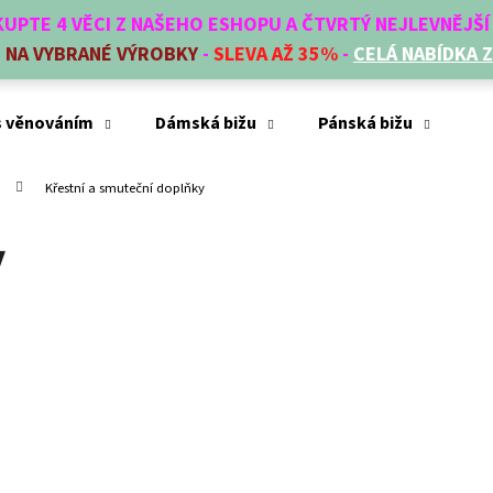
AKUPTE 4 VĚCI Z NAŠEHO ESHOPU A ČTVRTÝ NEJLEVNĚJŠ
E
NA VYBRANÉ VÝROBKY
-
SLEVA AŽ 35%
-
CELÁ NABÍDKA 
Co potřebujete najít?
s věnováním
Dámská bižu
Pánská bižu
Mó
Křestní a smuteční doplňky
HLEDAT
y
Doporučujeme