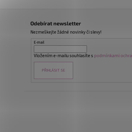
Z
á
Odebírat newsletter
p
Nezmeškejte žádné novinky či slevy!
a
t
E-mail
í
Vložením e-mailu souhlasíte s
podmínkami ochran
PŘIHLÁSIT SE