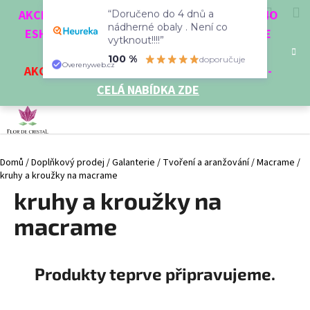
K
Přejít
Hledat
Nákup
M
Přihlášení
CZK
AKCE 3 + 1 ZDARMA. NAKUPTE 4 VĚCI Z NAŠEHO
na
“Doručeno do 4 dnů a
o
obsah
ESHOPU A ČTVRTÝ NEJLEVNĚJŠÍ DOSTANETE
Zpět
Zpět
nádherné obaly . Není co
košík
š
vytknout!!!!”
ZDARMA!
í
100 %
doporučuje
AKCE
NA VYBRANÉ VÝROBKY
-
SLEVA AŽ 35%
-
C
Overenyweb.cz
k
CELÁ NABÍDKA ZDE
o
p
o
t
Domů
/
Doplňkový prodej
/
Galanterie
/
Tvoření a aranžování
/
Macrame
/
ř
kruhy a kroužky na macrame
e
kruhy a kroužky na
b
u
macrame
j
e
Produkty teprve připravujeme.
t
e
n