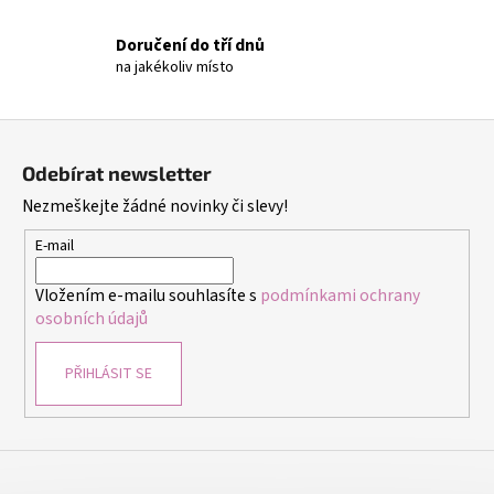
č
u
Doručení do tří dnů
j
na jakékoliv místo
e
m
e
Z
á
Odebírat newsletter
p
GUMIČKY
Nezmeškejte žádné novinky či slevy!
NA
a
VÝROBU
t
NÁRAMKŮ
E-mail
SADA
í
4400KS
Vložením e-mailu souhlasíte s
podmínkami ochrany
FLOR
osobních údajů
DE
CRISTAL
299
PŘIHLÁSIT SE
Kč