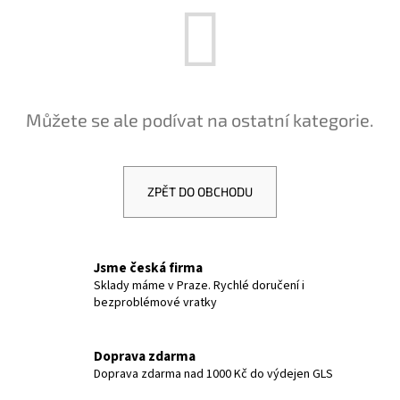
a
j
í
t
?
Můžete se ale podívat na ostatní kategorie.
ZPĚT DO OBCHODU
HLEDAT
Jsme česká firma
D
Sklady máme v Praze. Rychlé doručení i
bezproblémové vratky
o
p
o
Doprava zdarma
r
Doprava zdarma nad 1000 Kč do výdejen GLS
u