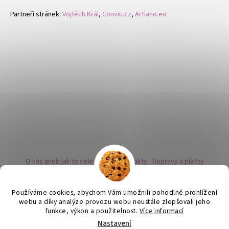
Partneři stránek:
Vojtěch Král
,
Conviu.cz
,
Artlano.eu
O nás aneb jak to celé začalo
Kontakty
Dopravy a platby
Kovy a puncovní značky
Naše nabídka náušnic
Novinky
Facebook - sledujte nás
Instagram - sledujte nás
BLOG
Obchodní podmínky
Ochrana osobních údajů
Používáme cookies, abychom Vám umožnili pohodlné prohlížení
Zpětný odběr vysloužilých bateriích
webu a díky analýze provozu webu neustále zlepšovali jeho
funkce, výkon a použitelnost.
Více informací
Nastavení