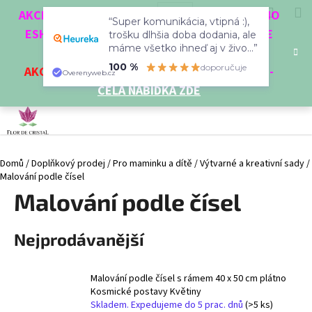
K
Přejít
Hledat
Nákup
M
Přihlášení
CZK
AKCE 3 + 1 ZDARMA. NAKUPTE 4 VĚCI Z NAŠEHO
na
“Super komunikácia, vtipná :),
o
obsah
ESHOPU A ČTVRTÝ NEJLEVNĚJŠÍ DOSTANETE
Zpět
Zpět
trošku dlhšia doba dodania, ale
košík
š
máme všetko ihneď aj v živo...”
ZDARMA!
í
100 %
doporučuje
AKCE
NA VYBRANÉ VÝROBKY
-
SLEVA AŽ 35%
-
C
Overenyweb.cz
k
CELÁ NABÍDKA ZDE
o
p
o
t
Domů
/
Doplňkový prodej
/
Pro maminku a dítě
/
Výtvarné a kreativní sady
/
ř
Malování podle čísel
e
Malování podle čísel
b
u
Nejprodávanější
j
e
t
Malování podle čísel s rámem 40 x 50 cm plátno
e
Kosmické postavy Květiny
Skladem. Expedujeme do 5 prac. dnů
(>5 ks)
n