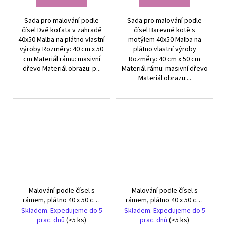
Sada pro malování podle
Sada pro malování podle
čísel Dvě koťata v zahradě
čísel Barevné kotě s
40x50 Malba na plátno vlastní
motýlem 40x50 Malba na
výroby Rozměry: 40 cm x 50
plátno vlastní výroby
cm Materiál rámu: masivní
Rozměry: 40 cm x 50 cm
dřevo Materiál obrazu: p...
Materiál rámu: masivní dřevo
Materiál obrazu:...
Malování podle čísel s
Malování podle čísel s
rámem, plátno 40 x 50 cm,
rámem, plátno 40 x 50 cm,
Kosmický západ slunce
Slunečnice
Skladem. Expedujeme do 5
Skladem. Expedujeme do 5
prac. dnů
(>5 ks)
prac. dnů
(>5 ks)