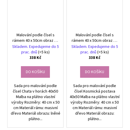
Malování podle čísel s
Malování podle čísel s
rámem 40 x 50cm obraz na
rámem 40 x 50cm obraz na
plátně Chata v horách
plátně Kosmická postava
Skladem. Expedujeme do 5
Skladem. Expedujeme do 5
prac. dnů
(>5 ks)
prac. dnů
(>5 ks)
338 Kč
338 Kč
DO KOŠÍKU
DO KOŠÍKU
Sada pro malování podle
Sada pro malování podle
čísel Chata v horách 40x50
čísel Kosmická postava
Malba na plátno vlastní
40x50 Malba na plátno vlastní
výroby Rozměry: 40 cm x 50
výroby Rozměry: 40 cm x 50
cm Materiál rámu: masivní
cm Materiál rámu: masivní
dřevo Materiál obrazu: lněné
dřevo Materiál obrazu:
plátno...
plátno...