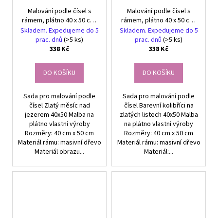
Malování podle čísel s
Malování podle čísel s
rámem, plátno 40 x 50 cm,
rámem, plátno 40 x 50 cm,
Zlatý měsíc nad jezerem
Barevní kolibříci na zlatých
Skladem. Expedujeme do 5
Skladem. Expedujeme do 5
listech
prac. dnů
(>5 ks)
prac. dnů
(>5 ks)
338 Kč
338 Kč
DO KOŠÍKU
DO KOŠÍKU
Sada pro malování podle
Sada pro malování podle
čísel Zlatý měsíc nad
čísel Barevní kolibříci na
jezerem 40x50 Malba na
zlatých listech 40x50 Malba
plátno vlastní výroby
na plátno vlastní výroby
Rozměry: 40 cm x 50 cm
Rozměry: 40 cm x 50 cm
Materiál rámu: masivní dřevo
Materiál rámu: masivní dřevo
Materiál obrazu...
Materiál:...