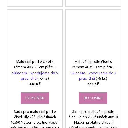
Malování podle čísel s
Malování podle čísel s
rámem 40 x 50 cm plátno
rámem 40 x 50 cm plátno
Bílý kůň v květinách
Jelen v květinách
Skladem. Expedujeme do 5
Skladem. Expedujeme do 5
prac. dnů
(>5 ks)
prac. dnů
(>5 ks)
338 Kč
338 Kč
DO KOŠÍKU
DO KOŠÍKU
Sada pro malování podle
Sada pro malování podle
čísel Bílý kůň v květinách
čísel Jelen v květinách 40x50
40x50 Malba na plátno vlastní
Malba na plátno vlastní
výroby Rozměry: 40 cm x 50
výroby Rozměry: 40 cm x 50