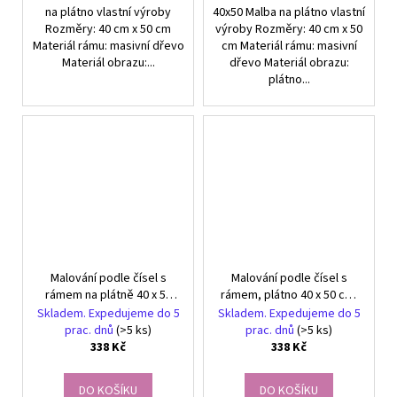
na plátno vlastní výroby
40x50 Malba na plátno vlastní
Rozměry: 40 cm x 50 cm
výroby Rozměry: 40 cm x 50
Materiál rámu: masivní dřevo
cm Materiál rámu: masivní
Materiál obrazu:...
dřevo Materiál obrazu:
plátno...
Malování podle čísel s
Malování podle čísel s
rámem na plátně 40 x 50
rámem, plátno 40 x 50 cm,
cm Dvě koťata v zahradě
Barevné kotě s motýlem
Skladem. Expedujeme do 5
Skladem. Expedujeme do 5
prac. dnů
(>5 ks)
prac. dnů
(>5 ks)
338 Kč
338 Kč
DO KOŠÍKU
DO KOŠÍKU