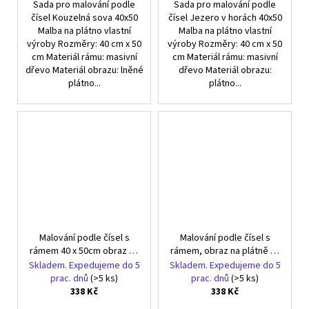
Sada pro malování podle
Sada pro malování podle
čísel Kouzelná sova 40x50
čísel Jezero v horách 40x50
Malba na plátno vlastní
Malba na plátno vlastní
výroby Rozměry: 40 cm x 50
výroby Rozměry: 40 cm x 50
cm Materiál rámu: masivní
cm Materiál rámu: masivní
dřevo Materiál obrazu: lněné
dřevo Materiál obrazu:
plátno...
plátno...
Malování podle čísel s
Malování podle čísel s
rámem 40 x 50cm obraz na
rámem, obraz na plátně 40
plátně Růžová křídla
x 50 cm, Baletní tanečník
Skladem. Expedujeme do 5
Skladem. Expedujeme do 5
prac. dnů
(>5 ks)
prac. dnů
(>5 ks)
338 Kč
338 Kč