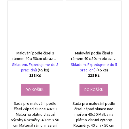
Malování podle čísel s
Malování podle čísel s
rámem 40 x 50cm obraz na
rámem 40 x 50cm obraz na
plátně Západ slunce
plátně Západ slunce na
Skladem. Expedujeme do 5
Skladem. Expedujeme do 5
moři
prac. dnů
(>5 ks)
prac. dnů
(>5 ks)
338 Kč
338 Kč
DO KOŠÍKU
DO KOŠÍKU
Sada pro malování podle
Sada pro malování podle
čísel Západ slunce 40x50
čísel Západ slunce nad
Malba na plátno vlastní
mořem 40x50 Malba na
výroby Rozměry: 40 cm x 50
plátno vlastní výroby
cm Materiál rámu: masivní
Rozměry: 40 cm x 50 cm