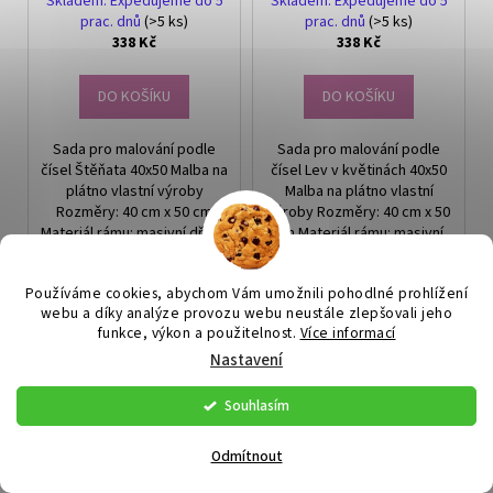
Skladem. Expedujeme do 5
Skladem. Expedujeme do 5
prac. dnů
(>5 ks)
prac. dnů
(>5 ks)
338 Kč
338 Kč
DO KOŠÍKU
DO KOŠÍKU
Sada pro malování podle
Sada pro malování podle
čísel Štěňata 40x50 Malba na
čísel Lev v květinách 40x50
plátno vlastní výroby
Malba na plátno vlastní
Rozměry: 40 cm x 50 cm
výroby Rozměry: 40 cm x 50
Materiál rámu: masivní dřevo
cm Materiál rámu: masivní
Materiál obrazu: lněné
dřevo Materiál obrazu: lněné
plátno...
plátno...
Používáme cookies, abychom Vám umožnili pohodlné prohlížení
webu a díky analýze provozu webu neustále zlepšovali jeho
funkce, výkon a použitelnost.
Více informací
Nastavení
Souhlasím
Odmítnout