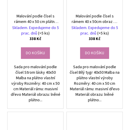
Malování podle čísel s
Malování podle čísel s
rámem 40 x 50 cm plátno
rámem 40 x 50cm obraz na
Strom lásky
plátně Bílý tygr
Skladem. Expedujeme do 5
Skladem. Expedujeme do 5
prac. dnů
(>5 ks)
prac. dnů
(>5 ks)
338 Kč
338 Kč
DO KOŠÍKU
DO KOŠÍKU
Sada pro malování podle
Sada pro malování podle
čísel Strom lásky 40x50
čísel Bílý tygr 40x50 Malba na
Malba na plátno vlastní
plátno vlastní výroby
výroby Rozměry: 40 cm x 50
Rozměry: 40 cm x 50 cm
cm Materiál rámu: masivní
Materiál rámu: masivní dřevo
dřevo Materiál obrazu: lněné
Materiál obrazu: lněné
plátno...
plátno...