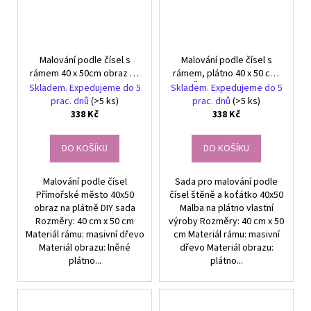
Malování podle čísel s
Malování podle čísel s
rámem 40 x 50cm obraz na
rámem, plátno 40 x 50 cm,
plátně Přímořské město
Štěně a koťátko
Skladem. Expedujeme do 5
Skladem. Expedujeme do 5
prac. dnů
(>5 ks)
prac. dnů
(>5 ks)
338 Kč
338 Kč
DO KOŠÍKU
DO KOŠÍKU
Malování podle čísel
Sada pro malování podle
Přímořské město 40x50
čísel štěně a koťátko 40x50
obraz na plátně DIY sada
Malba na plátno vlastní
Rozměry: 40 cm x 50 cm
výroby Rozměry: 40 cm x 50
Materiál rámu: masivní dřevo
cm Materiál rámu: masivní
Materiál obrazu: lněné
dřevo Materiál obrazu:
plátno...
plátno...