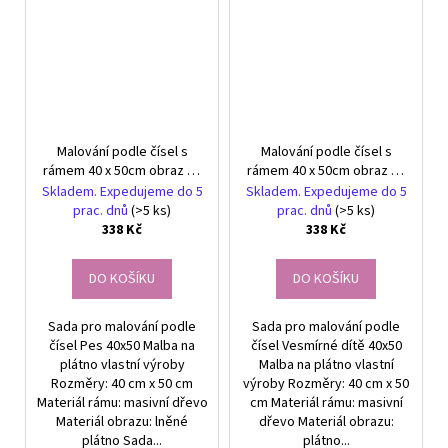
Malování podle čísel s
Malování podle čísel s
rámem 40 x 50cm obraz na
rámem 40 x 50cm obraz na
plátně Pes
plátně Vesmírné dítě
Skladem. Expedujeme do 5
Skladem. Expedujeme do 5
prac. dnů
(>5 ks)
prac. dnů
(>5 ks)
338 Kč
338 Kč
DO KOŠÍKU
DO KOŠÍKU
Sada pro malování podle
Sada pro malování podle
čísel Pes 40x50 Malba na
čísel Vesmírné dítě 40x50
plátno vlastní výroby
Malba na plátno vlastní
Rozměry: 40 cm x 50 cm
výroby Rozměry: 40 cm x 50
Materiál rámu: masivní dřevo
cm Materiál rámu: masivní
Materiál obrazu: lněné
dřevo Materiál obrazu:
plátno Sada...
plátno...