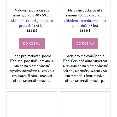
Malování podle čísel s
Malování podle čísel s
rámem, plátno 40 x 50 cm,
rámem 40 x 50 cm plátno
Vlci za úplňku
Červené auto Supersport
Skladem. Expedujeme do 5
Skladem. Expedujeme do 5
prac. dnů
(>5 ks)
prac. dnů
(>5 ks)
338 Kč
338 Kč
DO KOŠÍKU
DO KOŠÍKU
Sada pro malování podle
Sada pro malování podle
čísel Vlci pod úplňkem 40x50
čísel Červené auto Supercar
Malba na plátno vlastní
40x50 Malba na plátno vlastní
výroby Rozměry: 40 cm x 50
výroby Rozměry: 40 cm x 50
cm Materiál rámu: masivní
cm Materiál rámu: masivní
dřevo Materiál obrazu:...
dřevo Materiál obrazu: p...