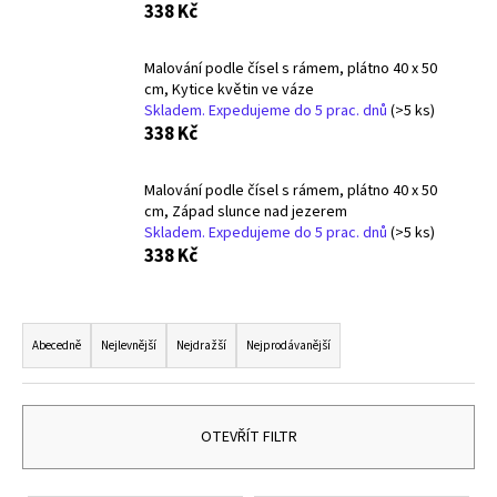
338 Kč
a
j
Malování podle čísel s rámem, plátno 40 x 50
í
cm, Kytice květin ve váze
t
Skladem. Expedujeme do 5 prac. dnů
(>5 ks)
338 Kč
?
Malování podle čísel s rámem, plátno 40 x 50
cm, Západ slunce nad jezerem
Skladem. Expedujeme do 5 prac. dnů
(>5 ks)
338 Kč
HLEDAT
Ř
a
Abecedně
Nejlevnější
Nejdražší
Nejprodávanější
D
z
o
p
e
o
n
OTEVŘÍT FILTR
r
í
u
p