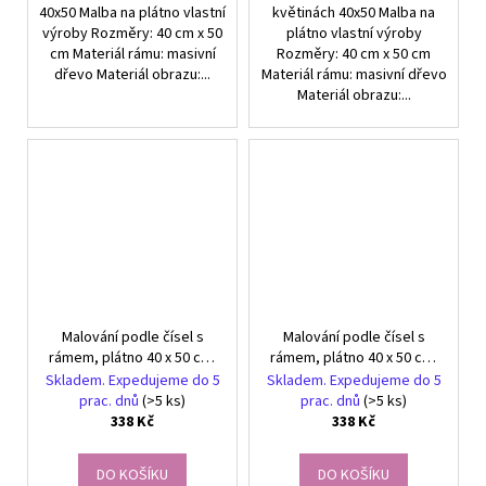
40x50 Malba na plátno vlastní
květinách 40x50 Malba na
výroby Rozměry: 40 cm x 50
plátno vlastní výroby
cm Materiál rámu: masivní
Rozměry: 40 cm x 50 cm
dřevo Materiál obrazu:...
Materiál rámu: masivní dřevo
Materiál obrazu:...
Malování podle čísel s
Malování podle čísel s
rámem, plátno 40 x 50 cm,
rámem, plátno 40 x 50 cm,
Slunečnice ve váze
Kytice květin ve váze
Skladem. Expedujeme do 5
Skladem. Expedujeme do 5
prac. dnů
(>5 ks)
prac. dnů
(>5 ks)
338 Kč
338 Kč
DO KOŠÍKU
DO KOŠÍKU