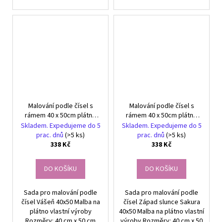
Malování podle čísel s
Malování podle čísel s
rámem 40 x 50cm plátno
rámem 40 x 50cm plátno
Vášeň
Západ slunce Sakura
Skladem. Expedujeme do 5
Skladem. Expedujeme do 5
strom
prac. dnů
(>5 ks)
prac. dnů
(>5 ks)
338 Kč
338 Kč
DO KOŠÍKU
DO KOŠÍKU
Sada pro malování podle
Sada pro malování podle
čísel Vášeň 40x50 Malba na
čísel Západ slunce Sakura
plátno vlastní výroby
40x50 Malba na plátno vlastní
Rozměry: 40 cm x 50 cm
výroby Rozměry: 40 cm x 50