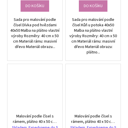
DO KOŠÍKU
DO KOŠÍKU
Sada pro malování podle
Sada pro malování podle
čísel Dívka pod hvězdami
čísel Kůň u potoka 40x50
40x50 Malba na plátno vlastní
Malba na plátno vlastní
výroby Rozměry: 40 cm x 50
výroby Rozměry: 40 cm x 50
cm Materiál rámu: masivní
cm Materiál rámu: masivní
dřevo Materiál obrazu...
dřevo Materiál obrazu:
plátno...
Malování podle čísel s
Malování podle čísel s
rámem, plátno 40 x 50 cm,
rámem, plátno 40 x 50 cm,
Slunečné městečko u
Západ slunce nad jezerem
Skladem. Expedujeme do 5
Skladem. Expedujeme do 5