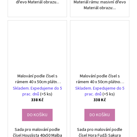
dřevo Materiál obrazu...
Materiál rámu: masivní dřevo
Materiál obrazu:...
Malování podle čísel s
Malování podle čísel s
rámem 40 x 50cm plátno
rámem 40 x 50cm plátno s
Houslista
motivem hory Fudži a
Skladem. Expedujeme do 5
Skladem. Expedujeme do 5
Sakury
prac. dnů
(>5 ks)
prac. dnů
(>5 ks)
338 Kč
338 Kč
DO KOŠÍKU
DO KOŠÍKU
Sada pro malování podle
Sada pro malování podle
čísel Houslista 40x50 Malba
čísel Hora Fudži Sakura