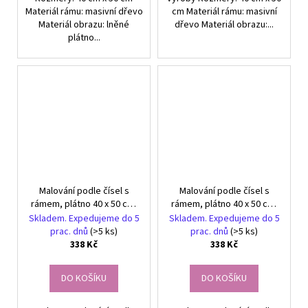
Materiál rámu: masivní dřevo
cm Materiál rámu: masivní
Materiál obrazu: lněné
dřevo Materiál obrazu:...
plátno...
Malování podle čísel s
Malování podle čísel s
rámem, plátno 40 x 50 cm,
rámem, plátno 40 x 50 cm,
Barevné kotě
Barevné srdce na pláži
Skladem. Expedujeme do 5
Skladem. Expedujeme do 5
prac. dnů
(>5 ks)
prac. dnů
(>5 ks)
338 Kč
338 Kč
DO KOŠÍKU
DO KOŠÍKU