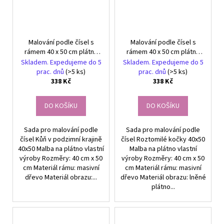
Malování podle čísel s
Malování podle čísel s
rámem 40 x 50 cm plátno
rámem 40 x 50 cm plátno
Kůň v podzimní krajině
Roztomilá koťátka
Skladem. Expedujeme do 5
Skladem. Expedujeme do 5
prac. dnů
(>5 ks)
prac. dnů
(>5 ks)
338 Kč
338 Kč
DO KOŠÍKU
DO KOŠÍKU
Sada pro malování podle
Sada pro malování podle
čísel Kůň v podzimní krajině
čísel Roztomilé kočky 40x50
40x50 Malba na plátno vlastní
Malba na plátno vlastní
výroby Rozměry: 40 cm x 50
výroby Rozměry: 40 cm x 50
cm Materiál rámu: masivní
cm Materiál rámu: masivní
dřevo Materiál obrazu:...
dřevo Materiál obrazu: lněné
plátno...