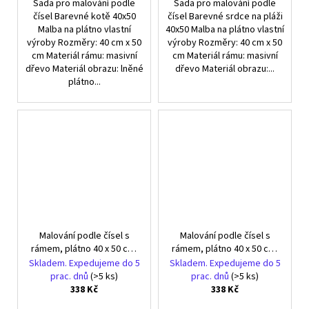
Sada pro malování podle
Sada pro malování podle
čísel Barevné kotě 40x50
čísel Barevné srdce na pláži
Malba na plátno vlastní
40x50 Malba na plátno vlastní
výroby Rozměry: 40 cm x 50
výroby Rozměry: 40 cm x 50
cm Materiál rámu: masivní
cm Materiál rámu: masivní
dřevo Materiál obrazu: lněné
dřevo Materiál obrazu:...
plátno...
Malování podle čísel s
Malování podle čísel s
rámem, plátno 40 x 50 cm,
rámem, plátno 40 x 50 cm,
Dívka pod hvězdami
Kůň u potoka
Skladem. Expedujeme do 5
Skladem. Expedujeme do 5
prac. dnů
(>5 ks)
prac. dnů
(>5 ks)
338 Kč
338 Kč