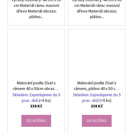
cm Materiál rámu: masivní
cm Materiál rámu: masivní
dřevo Materiál obrazu:
dřevo Materiál obrazu:
plátno...
plátno...
Malování podle čísel s
Malování podle čísel s
rámem 40 x 50cm obraz na
rámem, plátno 40 x 50 cm,
plátně Kouzelná sova
Jezero v horách
Skladem. Expedujeme do 5
Skladem. Expedujeme do 5
prac. dnů
(>5 ks)
prac. dnů
(>5 ks)
338 Kč
338 Kč
DO KOŠÍKU
DO KOŠÍKU