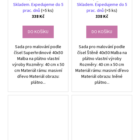
Superhrdinové
Štěně
Skladem. Expedujeme do 5
Skladem. Expedujeme do 5
prac. dnů
(>5 ks)
prac. dnů
(>5 ks)
338 Kč
338 Kč
DO KOŠÍKU
DO KOŠÍKU
Sada pro malování podle
Sada pro malování podle
čísel Superhrdinové 40x50
čísel Štěně 40x50 Malba na
Malba na plátno vlastní
plátno vlastní výroby
výroby Rozměry: 40 cm x 50
Rozměry: 40 cm x 50 cm
cm Materiál rámu: masivní
Materiál rámu: masivní dřevo
dřevo Materiál obrazu:
Materiál obrazu: lněné
plátno...
plátno...