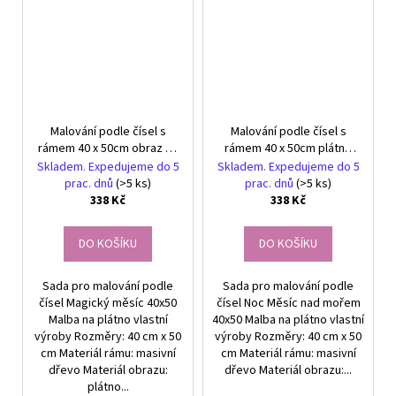
Malování podle čísel s
Malování podle čísel s
rámem 40 x 50cm obraz na
rámem 40 x 50cm plátno
plátně Kouzelný měsíc
Noc Měsíc nad mořem
Skladem. Expedujeme do 5
Skladem. Expedujeme do 5
prac. dnů
(>5 ks)
prac. dnů
(>5 ks)
338 Kč
338 Kč
DO KOŠÍKU
DO KOŠÍKU
Sada pro malování podle
Sada pro malování podle
čísel Magický měsíc 40x50
čísel Noc Měsíc nad mořem
Malba na plátno vlastní
40x50 Malba na plátno vlastní
výroby Rozměry: 40 cm x 50
výroby Rozměry: 40 cm x 50
cm Materiál rámu: masivní
cm Materiál rámu: masivní
dřevo Materiál obrazu:
dřevo Materiál obrazu:...
plátno...