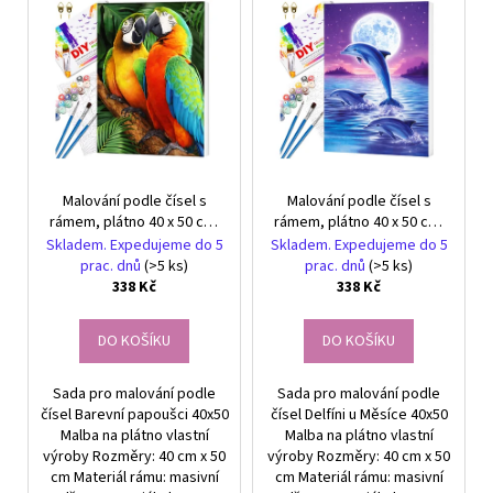
č
V
r
u
ý
o
j
p
e
d
i
m
u
s
e
k
p
t
r
NÁUŠNICE
ů
Malování podle čísel s
Malování podle čísel s
o
-
rámem, plátno 40 x 50 cm,
rámem, plátno 40 x 50 cm,
DUHA
d
Barevní papoušci
Delfíni u Měsíce
-
Skladem. Expedujeme do 5
Skladem. Expedujeme do 5
u
NÁUŠNICE
prac. dnů
(>5 ks)
prac. dnů
(>5 ks)
S
338 Kč
338 Kč
k
KRYSTALY
t
299
DO KOŠÍKU
DO KOŠÍKU
ů
Kč
Sada pro malování podle
Sada pro malování podle
čísel Barevní papoušci 40x50
čísel Delfíni u Měsíce 40x50
Malba na plátno vlastní
Malba na plátno vlastní
výroby Rozměry: 40 cm x 50
výroby Rozměry: 40 cm x 50
cm Materiál rámu: masivní
cm Materiál rámu: masivní