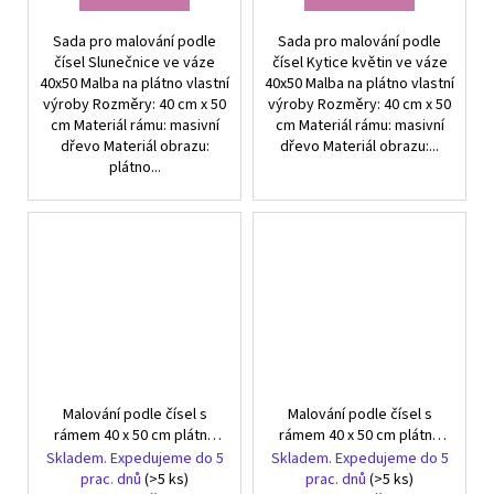
Sada pro malování podle
Sada pro malování podle
čísel Slunečnice ve váze
čísel Kytice květin ve váze
40x50 Malba na plátno vlastní
40x50 Malba na plátno vlastní
výroby Rozměry: 40 cm x 50
výroby Rozměry: 40 cm x 50
cm Materiál rámu: masivní
cm Materiál rámu: masivní
dřevo Materiál obrazu:
dřevo Materiál obrazu:...
plátno...
Malování podle čísel s
Malování podle čísel s
rámem 40 x 50 cm plátno
rámem 40 x 50 cm plátno
Bílý pes v květinách
Barevné pohádkové
Skladem. Expedujeme do 5
Skladem. Expedujeme do 5
bytosti
prac. dnů
(>5 ks)
prac. dnů
(>5 ks)