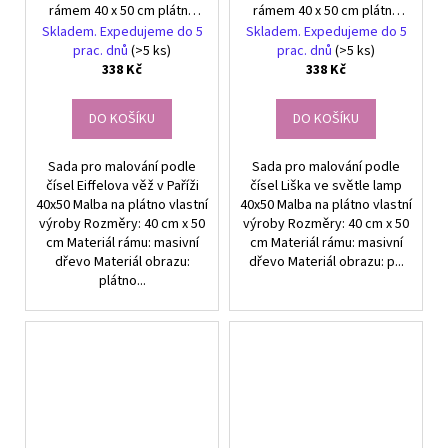
rámem 40 x 50 cm plátno
rámem 40 x 50 cm plátno
Eiffelova věž Paříž
Liška ve světle lamp
Skladem. Expedujeme do 5
Skladem. Expedujeme do 5
prac. dnů
(>5 ks)
prac. dnů
(>5 ks)
338 Kč
338 Kč
DO KOŠÍKU
DO KOŠÍKU
Sada pro malování podle
Sada pro malování podle
čísel Eiffelova věž v Paříži
čísel Liška ve světle lamp
40x50 Malba na plátno vlastní
40x50 Malba na plátno vlastní
výroby Rozměry: 40 cm x 50
výroby Rozměry: 40 cm x 50
cm Materiál rámu: masivní
cm Materiál rámu: masivní
dřevo Materiál obrazu:
dřevo Materiál obrazu: p...
plátno...