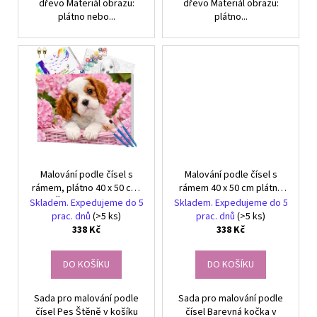
dřevo Materiál obrazu:
dřevo Materiál obrazu:
plátno nebo...
plátno...
Malování podle čísel s
Malování podle čísel s
rámem, plátno 40 x 50 cm,
rámem 40 x 50 cm plátno
Štěně v košíku
Barevná kočka v květinách
Skladem. Expedujeme do 5
Skladem. Expedujeme do 5
prac. dnů
(>5 ks)
prac. dnů
(>5 ks)
338 Kč
338 Kč
DO KOŠÍKU
DO KOŠÍKU
Sada pro malování podle
Sada pro malování podle
čísel Pes Štěně v košíku
čísel Barevná kočka v