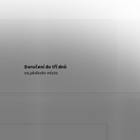
- NÁUŠNICE S KRYSTALY
Doručení do tří dnů
na jakékoliv místo