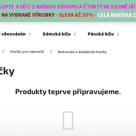
AKUPTE 4 VĚCI Z NAŠEHO ESHOPU A ČTVRTÝ NEJLEVNĚJŠ
E
NA VYBRANÉ VÝROBKY
-
SLEVA AŽ 35%
-
CELÁ NABÍDKA 
Co potřebujete najít?
s věnováním
Dámská bižu
Pánská bižu
Mó
Hračky pro nejmenší
Motorické a didaktické hračky
HLEDAT
čky
Doporučujeme
Produkty teprve připravujeme.