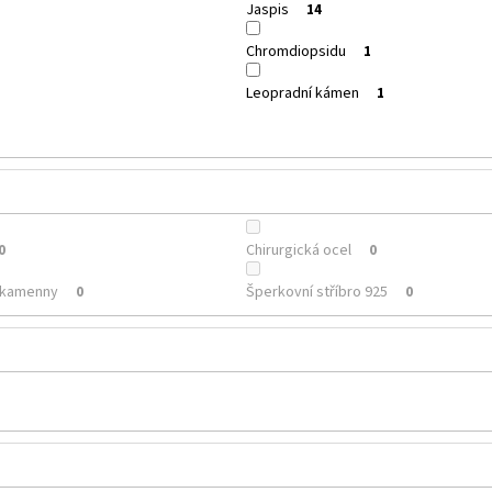
Jaspis
14
Chromdiopsidu
1
Leopradní kámen
1
Chirurgická ocel
0
0
é kamenny
Šperkovní stříbro 925
0
0