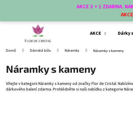
K
Přejít
AKCE 3 + 1 ZDARMA. N
na
o
obsah
AKC
Zpět
Zpět
š
do
do
í
obchodu
obchodu
k
AKCE
Dárky 
Domů
Dámská bižu
Náramky
Náramky s kameny
Náramky s kameny
Vítejte v kategorii Náramky s kameny od značky Flor de Cristal. Nabízí
dárkového balení zdarma. Prohlédněte si naši nabídku z kategorie Ná