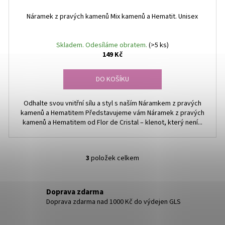
Náramek z pravých kamenů Mix kamenů a Hematit. Unisex
Skladem. Odesíláme obratem.
(>5 ks)
149 Kč
DO KOŠÍKU
Odhalte svou vnitřní sílu a styl s naším Náramkem z pravých
kamenů a Hematitem Představujeme vám Náramek z pravých
kamenů a Hematitem od Flor de Cristal – klenot, který není...
3
položek celkem
O
v
l
Doprava zdarma
á
Doprava zdarma nad 1000 Kč do výdejen GLS
d
a