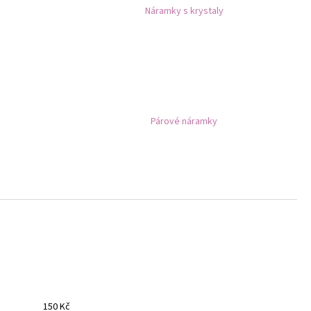
- NÁUŠNICE S KRYSTALY
Náramky s krystaly
Párové náramky
150
Kč