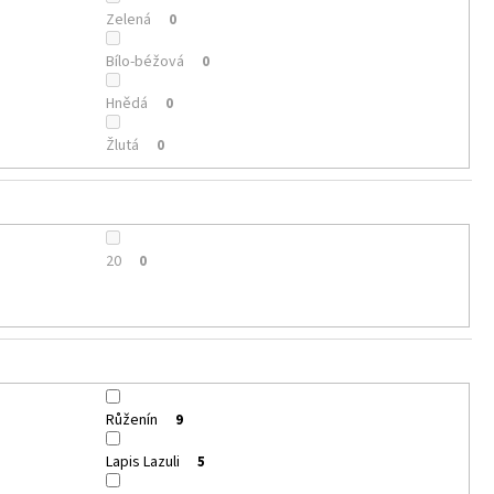
Zelená
0
Bílo-béžová
0
Hnědá
0
Žlutá
0
20
0
Růženín
9
Lapis Lazuli
5