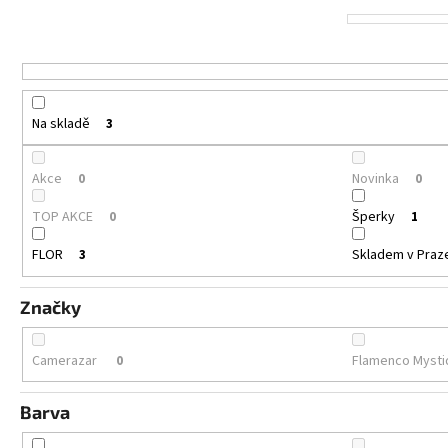
d
u
k
t
ů
Na skladě
3
Akce
Novinka
0
0
TOP AKCE
Šperky
0
1
FLOR
Skladem v Praz
3
Značky
Camerazar
Flamenco Myst
0
Barva