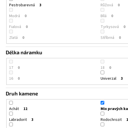
Pestrobarevná
Růžová
3
0
Modrá
Bílá
0
0
Fialová
Tyrkysová
0
0
Zlatá
Stříbrná
0
0
Délka náramku
17
18
0
0
16
Univerzal
0
3
Druh kamene
Achát
Mix pravých k
12
Labradorit
Rodochrozit
3