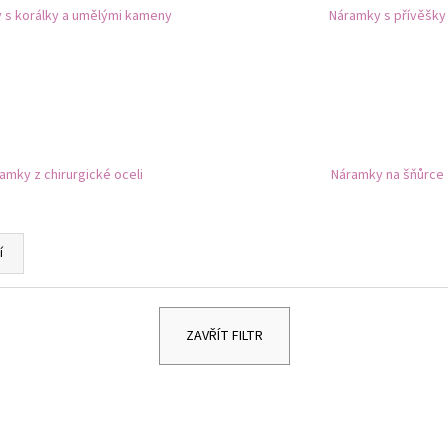
DĚTSKÉ STŘÍBRNÉ NÁUŠNICE VÁŽKA
NÁUŠNICE - DUHA 
 s korálky a umělými kameny
Náramky s přívěšky
249 Kč
299 Kč
amky z chirurgické oceli
Náramky na šňůrce
í
ZAVŘÍT FILTR