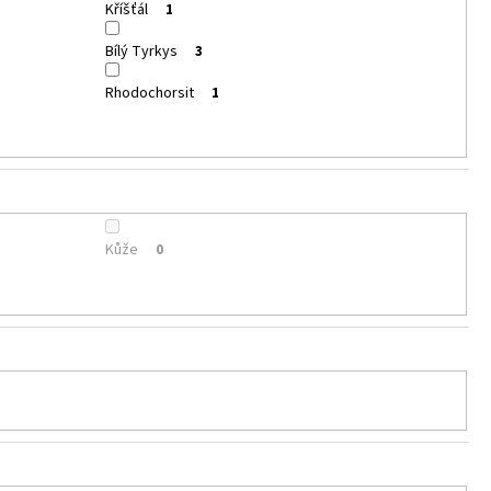
Kříšťál
1
Bílý Tyrkys
3
Rhodochorsit
1
Kůže
0