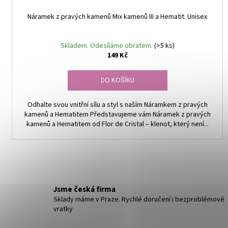
ů
Náramek z pravých kamenů Mix kamenů III a Hematit. Unisex
Skladem. Odesíláme obratem.
(>5 ks)
149 Kč
DO KOŠÍKU
Odhalte svou vnitřní sílu a styl s naším Náramkem z pravých
kamenů a Hematitem Představujeme vám Náramek z pravých
kamenů a Hematitem od Flor de Cristal – klenot, který není...
Jsme česká firma
Sklady máme v Praze. Rychlé doručení i bezproblémové
vratky