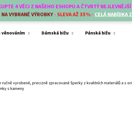
AKUPTE 4 VĚCI Z NAŠEHO ESHOPU A ČTVRTÝ NEJLEVNĚJŠ
E
NA VYBRANÉ VÝROBKY
-
SLEVA AŽ 35%
-
CELÁ NABÍDKA 
Co potřebujete najít?
s věnováním
Dámská bižu
Pánská bižu
Mó
HLEDAT
Doporučujeme
me ručně vyrobené, precizně zpracované šperky z kvalitních materiálů a s 
ramky s kameny