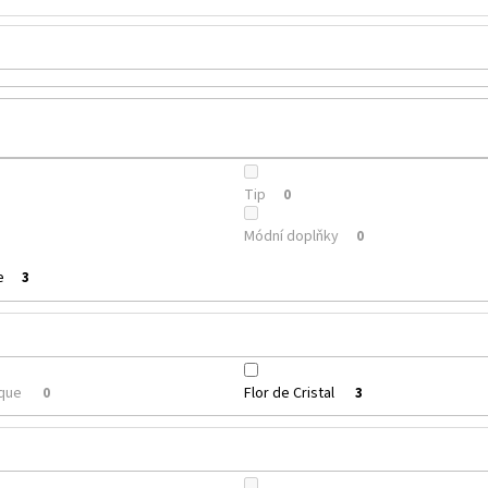
Tip
0
Módní doplňky
0
e
3
ique
Flor de Cristal
0
3