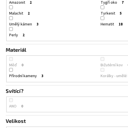
Amazonit
Tygří oko
2
7
Malachit
Tyrkenit
2
5
Umělý kámen
Hematit
3
18
Perly
2
Materiál
Měď
Bižutérní kov
0
Přírodní kameny
Korálky - uměl
3
Svítící?
ANO
0
Velikost