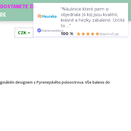
Í DOSTANETE ZDARMA!
“Náušnice které jsem si
ZDE
objednala (4 ks) jsou kvalitní,
krásné a hezky zabalené. Určitě
to ...”
Hledat
Přihlášení
Nákupní
Overenyweb.cz
dní doplňky
CZK
Novinky
Doplňkový prodej
Dá
100 %
doporučuje
košík
originálním designem z Pyrenejského poloostrova. Vše baleno do
Následující