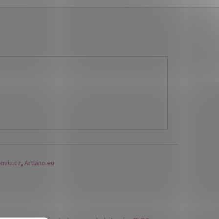
nviu.cz
,
Artlano.eu