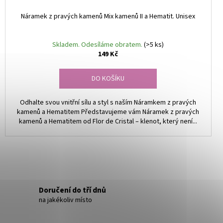
Náramek z pravých kamenů Mix kamenů II a Hematit. Unisex
Skladem. Odesíláme obratem.
(>5 ks)
149 Kč
DO KOŠÍKU
Odhalte svou vnitřní sílu a styl s naším Náramkem z pravých
kamenů a Hematitem Představujeme vám Náramek z pravých
kamenů a Hematitem od Flor de Cristal – klenot, který není...
Doručení do tří dnů
na jakékoliv místo