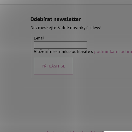
Z
á
Odebírat newsletter
p
Nezmeškejte žádné novinky či slevy!
a
t
E-mail
í
Vložením e-mailu souhlasíte s
podmínkami ochran
PŘIHLÁSIT SE