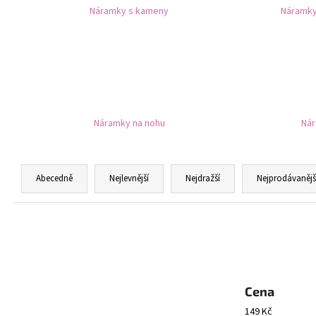
NÁHRDELNÍK A NÁUŠNICE ROZPUSTILÉ
Náramky s kameny
Náramky
KORÁLKY - ČERNÁ
259 Kč
Náramky na nohu
Nár
Ř
a
Abecedně
Nejlevnější
Nejdražší
Nejprodávanějš
z
e
n
í
p
r
Cena
o
149
Kč