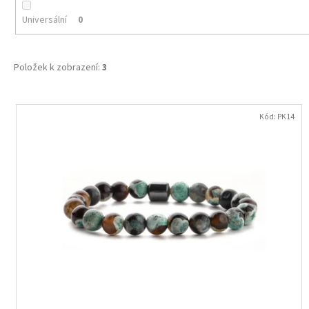
Universální
0
Položek k zobrazení:
3
V
ý
Kód:
PK14
p
i
s
p
r
o
d
u
k
t