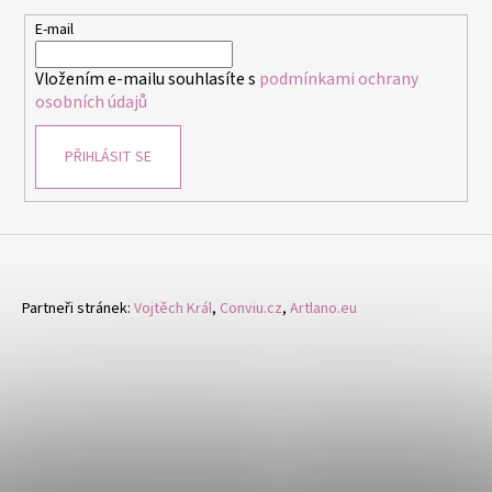
a
t
E-mail
í
Vložením e-mailu souhlasíte s
podmínkami ochrany
osobních údajů
PŘIHLÁSIT SE
Partneři stránek:
Vojtěch Král
,
Conviu.cz
,
Artlano.eu