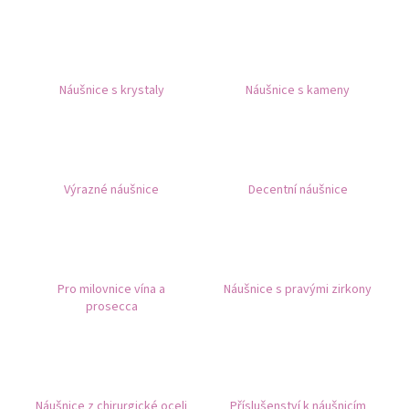
a
j
í
Náušnice s krystaly
Náušnice s kameny
t
?
Výrazné náušnice
Decentní náušnice
HLEDAT
Pro milovnice vína a
Náušnice s pravými zirkony
D
prosecca
o
p
o
r
u
Náušnice z chirurgické oceli
Příslušenství k náušnicím