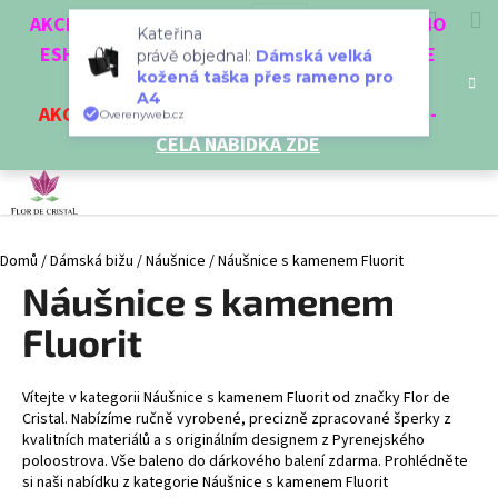
K
Přejít
Hledat
Nákup
M
Přihlášení
CZK
AKCE 3 + 1 ZDARMA. NAKUPTE 4 VĚCI Z NAŠEHO
na
o
Kateřina
obsah
ESHOPU A ČTVRTÝ NEJLEVNĚJŠÍ DOSTANETE
Zpět
Zpět
košík
právě objednal:
Dámská velká
š
kožená taška přes rameno pro
ZDARMA!
í
A4
AKCE
NA VYBRANÉ VÝROBKY
-
SLEVA AŽ 35%
-
C
Overenyweb.cz
k
CELÁ NABÍDKA ZDE
o
p
o
t
Domů
/
Dámská bižu
/
Náušnice
/
Náušnice s kamenem Fluorit
ř
Náušnice s kamenem
e
b
Fluorit
u
j
Vítejte v kategorii Náušnice s kamenem Fluorit od značky Flor de
e
Cristal. Nabízíme ručně vyrobené, precizně zpracované šperky z
t
kvalitních materiálů a s originálním designem z Pyrenejského
poloostrova. Vše baleno do dárkového balení zdarma. Prohlédněte
e
si naši nabídku z kategorie Náušnice s kamenem Fluorit
n