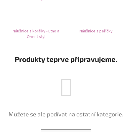
č
u
j
e
m
Náušnice s korálky - Etno a
Náušnice s peříčky
e
Orient styl
ETHNO
NÁRAMEK
Produkty teprve připravujeme.
CARDÍACO
JASPIS
-
TYRKYSOVÝ
II
-
NÁRAMEK
S
KAMENY
427
Kč
Můžete se ale podívat na ostatní kategorie.