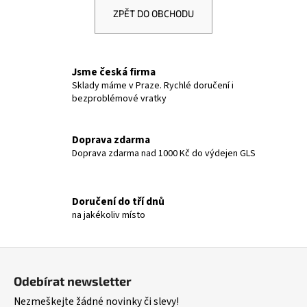
ZPĚT DO OBCHODU
Jsme česká firma
Sklady máme v Praze. Rychlé doručení i
bezproblémové vratky
Doprava zdarma
Doprava zdarma nad 1000 Kč do výdejen GLS
Doručení do tří dnů
na jakékoliv místo
Z
á
Odebírat newsletter
p
Nezmeškejte žádné novinky či slevy!