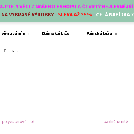
AKUPTE 4 VĚCI Z NAŠEHO ESHOPU A ČTVRTÝ NEJLEVNĚJŠ
E
NA VYBRANÉ VÝROBKY
-
SLEVA AŽ 35%
-
CELÁ NABÍDKA 
Co potřebujete najít?
s věnováním
Dámská bižu
Pánská bižu
Mó
Nitě
HLEDAT
Doporučujeme
polyesterové nitě
bavlněné nitě