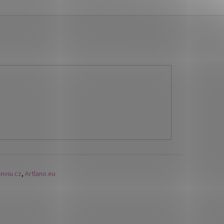
nviu.cz
,
Artlano.eu