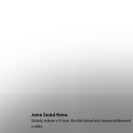
NÁHRDELNÍK A NÁUŠNICE ROZPUSTILÉ
KORÁLKY - ČERNÁ
259 Kč
Jsme česká firma
Sklady máme v Praze. Rychlé doručení i bezproblémové
vratky