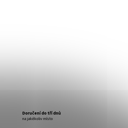
- NÁUŠNICE S KRYSTALY
Doručení do tří dnů
na jakékoliv místo