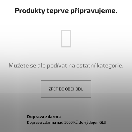
DĚTSKÉ STŘÍBRNÉ NÁUŠNICE VÁŽKA
NÁUŠNICE - DUHA 
Produkty teprve připravujeme.
249 Kč
299 Kč
Můžete se ale podívat na ostatní kategorie.
ZPĚT DO OBCHODU
Doprava zdarma
Doprava zdarma nad 1000 Kč do výdejen GLS