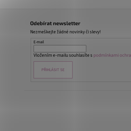
Z
á
Odebírat newsletter
p
Nezmeškejte žádné novinky či slevy!
a
t
E-mail
í
Vložením e-mailu souhlasíte s
podmínkami ochran
PŘIHLÁSIT SE