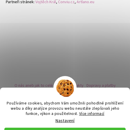
Partneři stránek:
Vojtěch Král
,
Conviu.cz
,
Artlano.eu
O nás aneb jak to celé začalo
Kontakty
Dopravy a platby
Kovy a puncovní značky
Naše nabídka náušnic
Novinky
Facebook - sledujte nás
Instagram - sledujte nás
BLOG
Obchodní podmínky
Ochrana osobních údajů
Používáme cookies, abychom Vám umožnili pohodlné prohlížení
Zpětný odběr vysloužilých bateriích
webu a díky analýze provozu webu neustále zlepšovali jeho
funkce, výkon a použitelnost.
Více informací
Nastavení
Vytvořil Shoptet