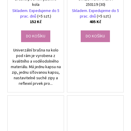
kola
250119 (30)
Skladem. Expedujeme do 5
Skladem. Expedujeme do 5
prac. dnů
(>5 szt.)
prac. dnů
(>5 szt.)
152 Kč
405 Kč
DO KOŠÍKU
DO KOŠÍKU
Univerzální brašna na kolo
pod rám je vyrobena z
kvalitního a voděodolného
materiálu. Má jednu kapsu na
zip, jednu síťovanou kapsu,
nastavitelné suché zipy a
reflexní prvek pro...