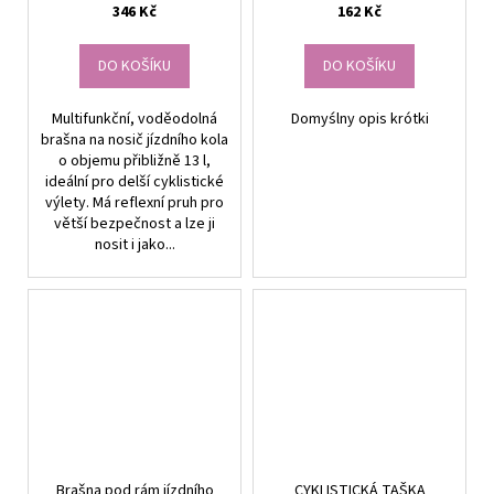
346 Kč
162 Kč
DO KOŠÍKU
DO KOŠÍKU
Multifunkční, voděodolná
Domyślny opis krótki
brašna na nosič jízdního kola
o objemu přibližně 13 l,
ideální pro delší cyklistické
výlety. Má reflexní pruh pro
větší bezpečnost a lze ji
nosit i jako...
Brašna pod rám jízdního
CYKLISTICKÁ TAŠKA