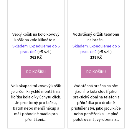
Velký košík na kolo kovový
Vodotěsný držák telefonu
košík na kolo klikněte na
na brašnu
řídítka prostorný
Skladem. Expedujeme do 5
Skladem. Expedujeme do 5
prac. dnů
(>5 szt.)
prac. dnů
(>5 szt.)
362 Kč
138 Kč
DO KOŠÍKU
DO KOŠÍKU
Velkokapacitní kovový košík
Vodotěsná brašna na rám
je určen k rychlé montáži na
jízdního kola slouží jako
řídítka kola díky úchytu click.
praktický obal na telefon a
Je prostorný pro tašku,
přihrádka pro drobné
batoh nebo menší nákup a
příslušenství, jako jsou klíče
má i pohodlné madlo pro
nebo peněženka. Je plně
přenášení....
polstrovaná, vyrobena z...