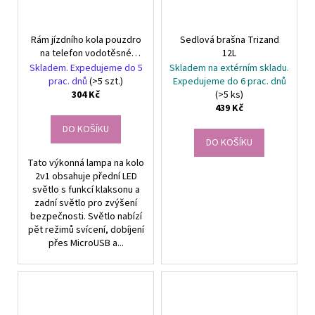
Rám jízdního kola pouzdro
Sedlová brašna Trizand
na telefon vodotěsné
12L
jízdní kolo
Skladem. Expedujeme do 5
Skladem na extérním skladu.
prac. dnů
(>5 szt.)
Expedujeme do 6 prac. dnů
304 Kč
(>5 ks)
439 Kč
DO KOŠÍKU
DO KOŠÍKU
Tato výkonná lampa na kolo
2v1 obsahuje přední LED
světlo s funkcí klaksonu a
zadní světlo pro zvýšení
bezpečnosti. Světlo nabízí
pět režimů svícení, dobíjení
přes MicroUSB a...