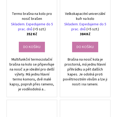
Termo brašna na kolo pro
Velkokapacitní univerzální
nosič brašen
kufr na kolo
Skladem. Expedujeme do 5
Skladem. Expedujeme do 5
prac. dnů
(>5 szt.)
prac. dnů
(>5 szt.)
352 Kč
384 Kč
DO KOŠÍKU
DO KOŠÍKU
Multifunkční termoizolační
Brašna na nosič kola je
brašna na kolo se připevňuje
prostorná, má jednu hlavní
na nosič a je ideální pro delší
přihrádku a pět dalších
výlety. Má jednu hlavní
kapes. Je odolná proti
termo komoru, dvě malé
povětrnostním vlivům a lze ji
kapsy, popruh přes rameno,
nosit i na rameni.
je voděodolná a...