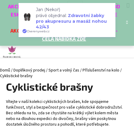
K
Přejít
Hledat
Nákup
M
Přihlášení
CZK
AKCE 3 + 1 ZDARMA. NAKUPTE 4 VĚCI Z NAŠEHO
na
o
Jan (Nekoř)
obsah
ESHOPU A ČTVRTÝ NEJLEVNĚJŠÍ DOSTANETE
Zpět
Zpět
košík
právě objednal:
Zdravotní žabky
š
pro akupresuru a masáž nohou
ZDARMA!
í
42/43
AKCE
NA VYBRANÉ VÝROBKY
-
SLEVA AŽ 35%
-
C
Overenyweb.cz
k
CELÁ NABÍDKA ZDE
o
p
o
t
Domů
/
Doplňkový prodej
/
Sport a volný čas
/
Příslušenství na kolo
/
ř
Cyklistické brašny
e
Cyklistické brašny
b
u
j
Vítejte v naší kolekci cyklistických brašen, kde spojujeme
funkčnost, styl a bezpečnost pro vaše cyklistické dobrodružství.
e
Bez ohledu na to, zda se chystáte na krátký výlet kolem města
t
nebo na dlouhou expedici do divočiny, brašny vám poskytnou
dostatek úložného prostoru a pohodlí, které potřebujete.
e
n