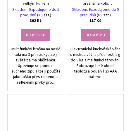
velkým kufrem
brašna na kolo
podsedlová brašna
Skladem. Expedujeme do 5
Skladem. Expedujeme do 5
prac. dnů
(>5 szt.)
prac. dnů
(>5 szt.)
302 Kč
117 Kč
DO KOŠÍKU
DO KOŠÍKU
Multifunkční brašna na nosič
Elektronická kuchyňská váha
kola má 3 přihrádky, lze ji
s miskou váží s přesností 1 g
zvětšit a má pláštěnku.
do 5 kg a má funkci tárování.
Upevňuje se pomocí
Zobrazuje také okolní
suchého zipu a lze ji použít i
teplotu a používá 2x AAA
jako tašku přes rameno, s
baterie.
reflexními prvky pro...