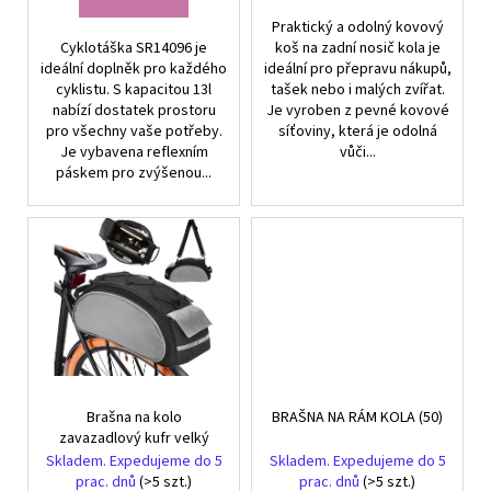
Praktický a odolný kovový
Cyklotáška SR14096 je
koš na zadní nosič kola je
ideální doplněk pro každého
ideální pro přepravu nákupů,
cyklistu. S kapacitou 13l
tašek nebo i malých zvířat.
nabízí dostatek prostoru
Je vyroben z pevné kovové
pro všechny vaše potřeby.
síťoviny, která je odolná
Je vybavena reflexním
vůči...
páskem pro zvýšenou...
Brašna na kolo
BRAŠNA NA RÁM KOLA (50)
zavazadlový kufr velký
Skladem. Expedujeme do 5
Skladem. Expedujeme do 5
prac. dnů
(>5 szt.)
prac. dnů
(>5 szt.)