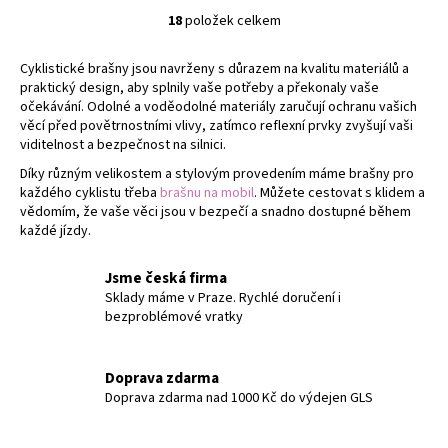
18
položek celkem
O
v
Cyklistické brašny jsou navrženy s důrazem na kvalitu materiálů a
l
praktický design, aby splnily vaše potřeby a překonaly vaše
á
očekávání. Odolné a voděodolné materiály zaručují ochranu vašich
d
věcí před povětrnostními vlivy, zatímco reflexní prvky zvyšují vaši
a
viditelnost a bezpečnost na silnici.
c
Díky různým velikostem a stylovým provedením máme brašny pro
í
každého cyklistu třeba
brašnu na mobil
. Můžete cestovat s klidem a
p
vědomím, že vaše věci jsou v bezpečí a snadno dostupné během
r
každé jízdy.
v
k
Jsme česká firma
y
Sklady máme v Praze. Rychlé doručení i
v
bezproblémové vratky
ý
p
Doprava zdarma
i
Doprava zdarma nad 1000 Kč do výdejen GLS
s
u