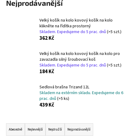
Nejprodávanější
a
j
Velký košík na kolo kovový košík na kolo
í
klikněte na řídítka prostorný
t
Skladem. Expedujeme do 5 prac. dnů
(>5 szt.)
362 Kč
?
Velký košík na kolo kovový košík na kolo pro
zavazadla silný šroubovací koš
Skladem. Expedujeme do 5 prac. dnů
(>5 szt.)
HLEDAT
184 Kč
Sedlová brašna Trizand 12L
Skladem na extérním skladu. Expedujeme do 6
D
prac. dnů
(>5 ks)
o
439 Kč
p
o
Ř
r
a
u
Abecedně
Nejlevnější
Nejdražší
Nejprodávanější