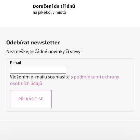
Doručení do tří dnů
na jakékoliv místo
Z
á
Odebírat newsletter
p
Nezmeškejte žádné novinky či slevy!
a
t
E-mail
í
Vložením e-mailu souhlasíte s
podmínkami ochrany
osobních údajů
PŘIHLÁSIT SE