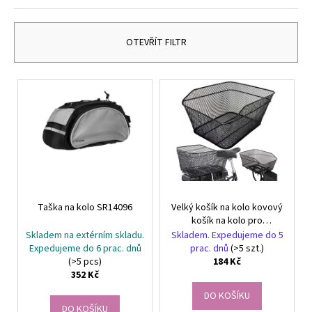
č
z
u
e
j
n
OTEVŘÍT FILTR
e
í
m
p
e
V
r
ý
o
p
SADA
d
NA
i
VÝROBU
u
s
ŠPERKŮ
k
KRUZZEL
p
22893
t
r
449
ů
Taška na kolo SR14096
Velký košík na kolo kovový
o
Kč
košík na kolo pro
d
zavazadla silný šroubovací
Skladem na extérním skladu.
Skladem. Expedujeme do 5
u
koš
Expedujeme do 6 prac. dnů
prac. dnů
(>5 szt.)
(>5 pcs)
184 Kč
k
352 Kč
t
DO KOŠÍKU
ů
DO KOŠÍKU