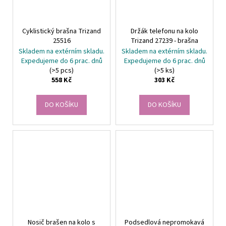
Cyklistický brašna Trizand
Držák telefonu na kolo
25516
Trizand 27239 - brašna
Skladem na extérním skladu.
Skladem na extérním skladu.
Expedujeme do 6 prac. dnů
Expedujeme do 6 prac. dnů
(>5 pcs)
(>5 ks)
558 Kč
303 Kč
DO KOŠÍKU
DO KOŠÍKU
Nosič brašen na kolo s
Podsedlová nepromokavá