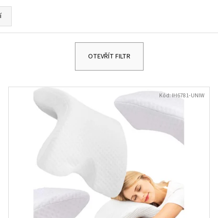
DĚTSKÉ STŘÍBRNÉ NÁUŠNICE VÁŽKA
NÁUŠNICE - DUHA 
249 Kč
299 Kč
í
OTEVŘÍT FILTR
Kód:
IH6781-UNIW