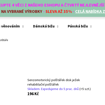
AKUPTE 4 VĚCI Z NAŠEHO ESHOPU A ČTVRTÝ NEJLEVNĚJŠ
E
NA VYBRANÉ VÝROBKY
-
SLEVA AŽ 35%
-
CELÁ NABÍDKA 
Co potřebujete najít?
s věnováním
Dámská bižu
Pánská bižu
Mó
olštáře
HLEDAT
Doporučujeme
Senzomotorický polštářek disk ježek
rehabilitační polštářek
Skladem. Expedujeme do 5 prac. dnů
(>5 szt.)
196 Kč