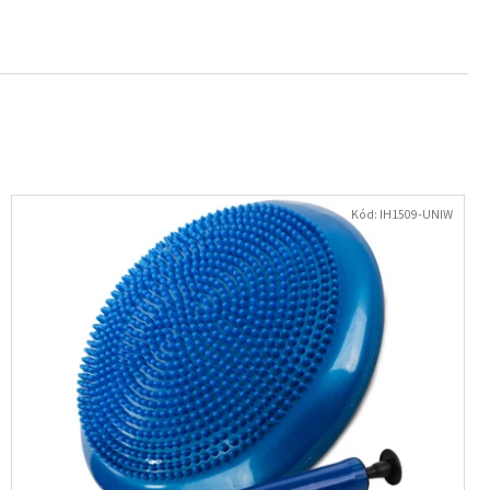
- NÁUŠNICE S KRYSTALY
Kód:
IH1509-UNIW