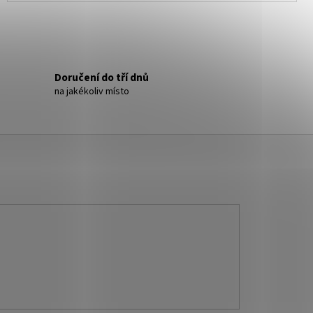
Doručení do tří dnů
na jakékoliv místo