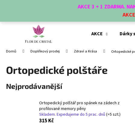
K
Přejít
AKCE 3 + 1 ZDARMA. N
na
o
obsah
AKC
Zpět
Zpět
š
do
do
í
obchodu
obchodu
k
AKCE
Dárky 
Domů
Doplňkový prodej
Zdraví a Krása
Ortopedické p
Ortopedické polštáře
Nejprodávanější
Ortopedický polštář pro spánek na zádech z
profilované memory pěny
Skladem. Expedujeme do 5 prac. dnů
(>5 szt.)
315 Kč