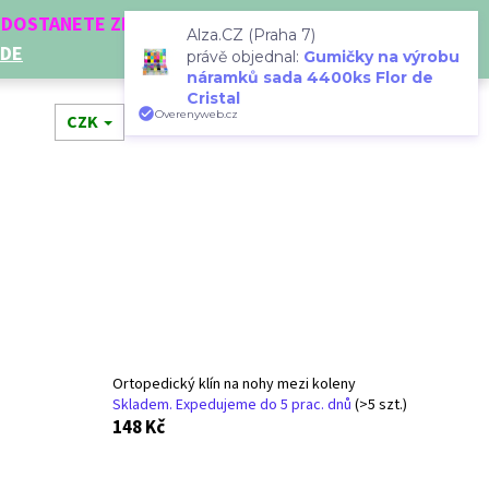
Í DOSTANETE ZDARMA!
Alza.CZ (Praha 7)
ZDE
právě objednal:
Gumičky na výrobu
náramků sada 4400ks Flor de
Cristal
Hledat
Přihlášení
Nákupní
Overenyweb.cz
dní doplňky
CZK
Novinky
Doplňkový prodej
Dá
košík
Ortopedický klín na nohy mezi koleny
Skladem. Expedujeme do 5 prac. dnů
(>5 szt.)
Následující
148 Kč