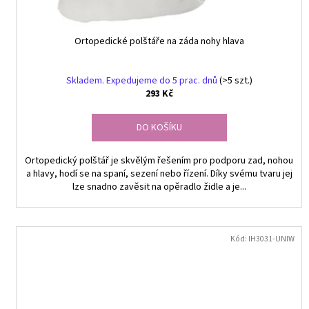
t
ů
Ortopedické polštáře na záda nohy hlava
Skladem. Expedujeme do 5 prac. dnů
(>5 szt.)
293 Kč
DO KOŠÍKU
Ortopedický polštář je skvělým řešením pro podporu zad, nohou
a hlavy, hodí se na spaní, sezení nebo řízení. Díky svému tvaru jej
lze snadno zavěsit na opěradlo židle a je...
Kód:
IH3031-UNIW