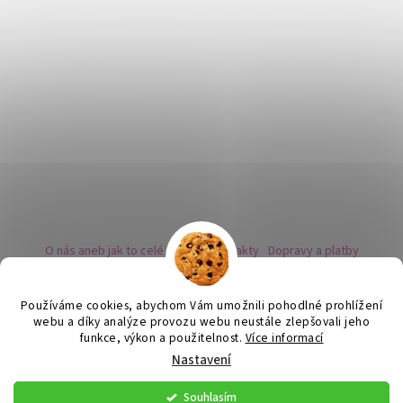
O nás aneb jak to celé začalo
Kontakty
Dopravy a platby
Kovy a puncovní značky
Naše nabídka náušnic
Novinky
Facebook - sledujte nás
Instagram - sledujte nás
BLOG
Obchodní podmínky
Ochrana osobních údajů
Používáme cookies, abychom Vám umožnili pohodlné prohlížení
Zpětný odběr vysloužilých bateriích
webu a díky analýze provozu webu neustále zlepšovali jeho
funkce, výkon a použitelnost.
Více informací
Nastavení
Vytvořil Shoptet
Souhlasím