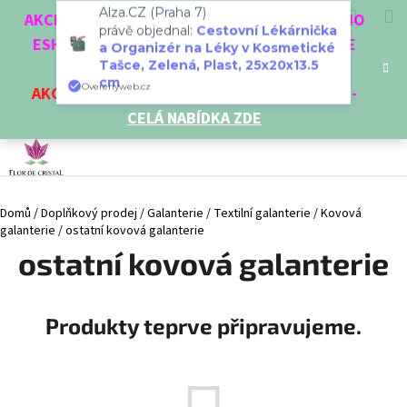
K
Přejít
Hledat
Nákup
M
Přihlášení
CZK
AKCE 3 + 1 ZDARMA. NAKUPTE 4 VĚCI Z NAŠEHO
Alza.CZ (Praha 7)
na
o
právě objednal:
Cestovní Lékárnička
obsah
ESHOPU A ČTVRTÝ NEJLEVNĚJŠÍ DOSTANETE
Zpět
Zpět
košík
š
a Organizér na Léky v Kosmetické
ZDARMA!
Tašce, Zelená, Plast, 25x20x13.5
í
cm
AKCE
NA VYBRANÉ VÝROBKY
-
SLEVA AŽ 35%
-
C
Overenyweb.cz
k
CELÁ NABÍDKA ZDE
o
p
o
t
Domů
/
Doplňkový prodej
/
Galanterie
/
Textilní galanterie
/
Kovová
ř
galanterie
/
ostatní kovová galanterie
e
ostatní kovová galanterie
b
u
j
Produkty teprve připravujeme.
e
t
e
n