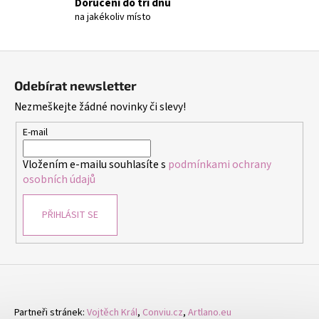
č
Doručení do tří dnů
u
na jakékoliv místo
j
e
Z
m
á
e
Odebírat newsletter
p
Nezmeškejte žádné novinky či slevy!
a
NÁRAMEK
t
E-mail
Z
PRAVÝCH
í
KAMENŮ
Vložením e-mailu souhlasíte s
podmínkami ochrany
ACHÁT
osobních údajů
RŮŽOVÝ
A
HEMATIT.
PŘIHLÁSIT SE
UNISEX
149
Kč
Partneři stránek:
Vojtěch Král
,
Conviu.cz
,
Artlano.eu