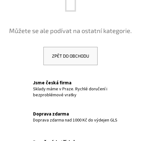
a
j
í
Můžete se ale podívat na ostatní kategorie.
t
?
ZPĚT DO OBCHODU
HLEDAT
Jsme česká firma
Sklady máme v Praze. Rychlé doručení i
bezproblémové vratky
D
o
p
Doprava zdarma
Doprava zdarma nad 1000 Kč do výdejen GLS
o
r
u