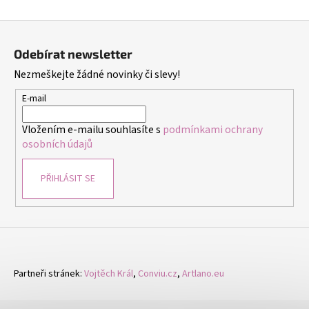
Z
á
Odebírat newsletter
p
Nezmeškejte žádné novinky či slevy!
a
t
E-mail
í
Vložením e-mailu souhlasíte s
podmínkami ochrany
osobních údajů
PŘIHLÁSIT SE
Partneři stránek:
Vojtěch Král
,
Conviu.cz
,
Artlano.eu