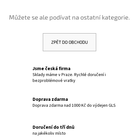
č
u
j
Můžete se ale podívat na ostatní kategorie.
e
m
e
ZPĚT DO OBCHODU
ETHNO
NÁRAMEK
CARDÍACO
Jsme česká firma
JASPIS
-
Sklady máme v Praze. Rychlé doručení i
TYRKYSOVÝ
bezproblémové vratky
II
-
NÁRAMEK
Doprava zdarma
S
Doprava zdarma nad 1000 Kč do výdejen GLS
KAMENY
427
Kč
Doručení do tří dnů
na jakékoliv místo