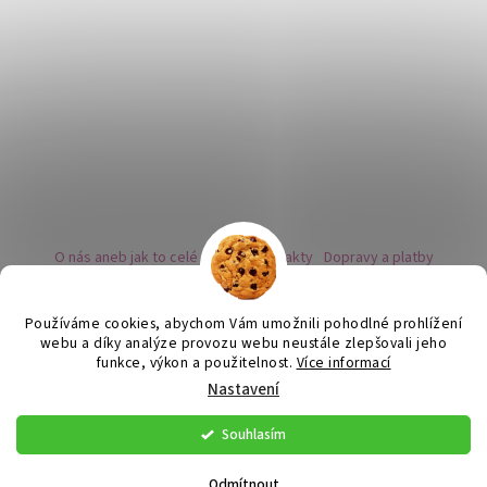
O nás aneb jak to celé začalo
Kontakty
Dopravy a platby
Kovy a puncovní značky
Naše nabídka náušnic
Novinky
Facebook - sledujte nás
Instagram - sledujte nás
BLOG
Obchodní podmínky
Ochrana osobních údajů
Používáme cookies, abychom Vám umožnili pohodlné prohlížení
Zpětný odběr vysloužilých bateriích
webu a díky analýze provozu webu neustále zlepšovali jeho
funkce, výkon a použitelnost.
Více informací
Nastavení
Vytvořil Shoptet
Souhlasím
Copyright 2026
Flor de Cristal
. Všechna práva vyhrazena.
Upravit
nastavení cookies
Odmítnout