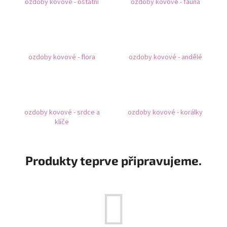
ozdoby kovové - ostatní
ozdoby kovové - fauna
a
j
í
t
ozdoby kovové - flora
ozdoby kovové - andělé
?
ozdoby kovové - srdce a
ozdoby kovové - korálky
HLEDAT
klíče
Produkty teprve připravujeme.
D
o
p
o
r
u