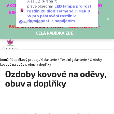
K
Přejít
Hledat
Nákup
M
Přihlášení
Alza.CZ (Praha 7)
CZK
AKCE 3 + 1 ZDARMA. NAKUPTE 4 VĚCI Z NAŠEHO
na
o
právě objednal:
LED lampa pro růst
obsah
ESHOPU A ČTVRTÝ NEJLEVNĚJŠÍ DOSTANETE
Zpět
Zpět
košík
rostlin 20 diod 1 rameno TIMER 9
š
ZDARMA!
W pro pěstování rostlin v
í
domácnosti s napájením
AKCE
NA VYBRANÉ VÝROBKY
-
SLEVA AŽ 35%
-
Overenyweb.cz
C
k
CELÁ NABÍDKA ZDE
o
p
o
t
Domů
/
Doplňkový prodej
/
Galanterie
/
Textilní galanterie
/
Ozdoby
ř
kovové na oděvy, obuv a doplňky
e
Ozdoby kovové na oděvy,
b
u
obuv a doplňky
j
e
t
e
n