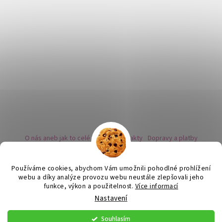
O nás aneb jak to celé začalo
Kontakty
Dopravy a platby
Kovy a puncovní značky
Naše nabídka náušnic
Novinky
Facebook - sledujte nás
Instagram - sledujte nás
BLOG
Obchodní podmínky
Ochrana osobních údajů
Používáme cookies, abychom Vám umožnili pohodlné prohlížení
Zpětný odběr vysloužilých bateriích
webu a díky analýze provozu webu neustále zlepšovali jeho
funkce, výkon a použitelnost.
Více informací
Nastavení
Vytvořil Shoptet
Souhlasím