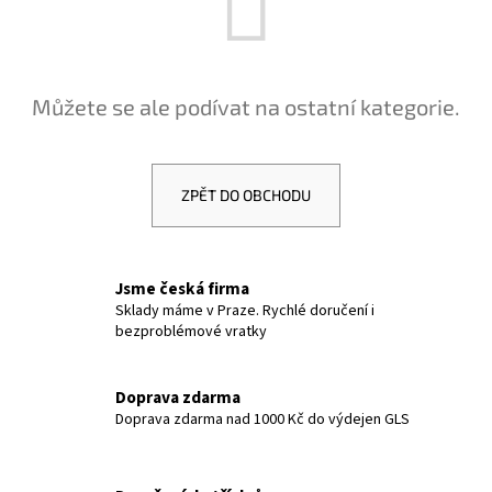
a
j
í
Můžete se ale podívat na ostatní kategorie.
t
?
ZPĚT DO OBCHODU
HLEDAT
Jsme česká firma
Sklady máme v Praze. Rychlé doručení i
bezproblémové vratky
D
o
p
Doprava zdarma
Doprava zdarma nad 1000 Kč do výdejen GLS
o
r
u