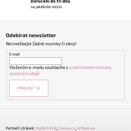
č
Doručení do tří dnů
u
na jakékoliv místo
j
e
Z
m
á
e
Odebírat newsletter
p
Nezmeškejte žádné novinky či slevy!
a
DĚTSKÉ
t
E-mail
STŘÍBRNÉ
NÁUŠNICE
í
VÁŽKA
Vložením e-mailu souhlasíte s
podmínkami ochrany
249
osobních údajů
Kč
PŘIHLÁSIT SE
Partneři stránek:
Vojtěch Král
,
Conviu.cz
,
Artlano.eu