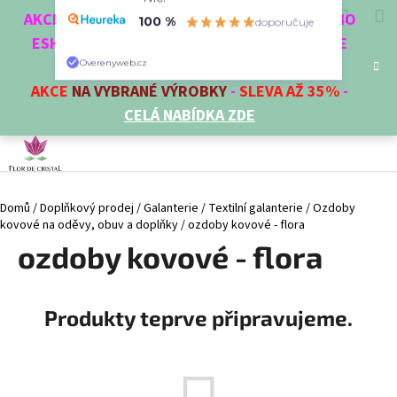
K
Přejít
“Nic.”
Hledat
Nákup
M
Přihlášení
CZK
AKCE 3 + 1 ZDARMA. NAKUPTE 4 VĚCI Z NAŠEHO
na
o
100 %
doporučuje
obsah
ESHOPU A ČTVRTÝ NEJLEVNĚJŠÍ DOSTANETE
Zpět
Zpět
košík
š
ZDARMA!
Overenyweb.cz
í
AKCE
NA VYBRANÉ VÝROBKY
-
SLEVA AŽ 35%
-
C
k
CELÁ NABÍDKA ZDE
o
p
o
t
Domů
/
Doplňkový prodej
/
Galanterie
/
Textilní galanterie
/
Ozdoby
ř
kovové na oděvy, obuv a doplňky
/
ozdoby kovové - flora
e
ozdoby kovové - flora
b
u
j
Produkty teprve připravujeme.
e
t
e
n