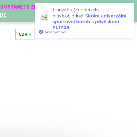
Í DOSTANETE ZDARMA!
Franziska (Zehdenick)
ZDE
právě objednal:
Školní univerzální
sportovní batoh s přívěskem
PL170B
Hledat
Přihlášení
Nákupní
Overenyweb.cz
dní doplňky
CZK
Novinky
Doplňkový prodej
Dá
košík
Následující