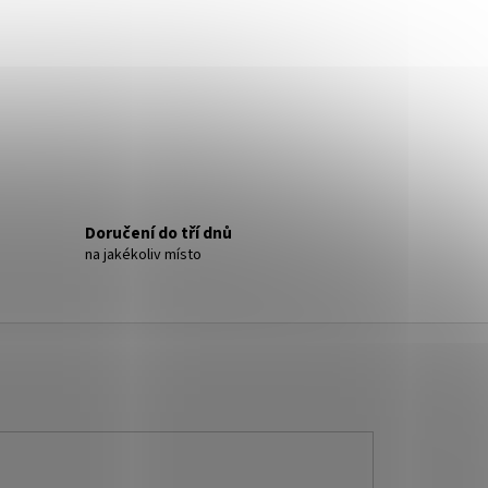
- NÁUŠNICE S KRYSTALY
Doručení do tří dnů
na jakékoliv místo