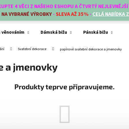
AKUPTE 4 VĚCI Z NAŠEHO ESHOPU A ČTVRTÝ NEJLEVNĚJŠ
E
NA VYBRANÉ VÝROBKY
-
SLEVA AŽ 35%
-
CELÁ NABÍDKA 
Co potřebujete najít?
s věnováním
Dámská bižu
Pánská bižu
Mó
ání
Svatební dekorace
papírové svatební dekorace a jmenovky
HLEDAT
e a jmenovky
Doporučujeme
Produkty teprve připravujeme.