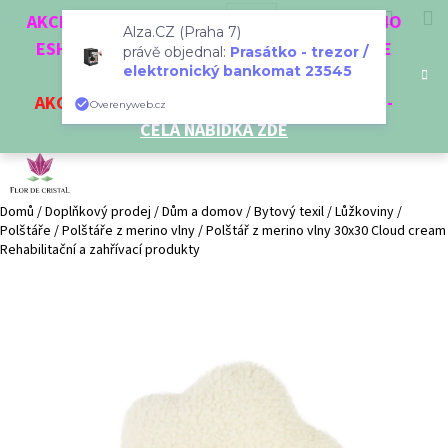
K
Přejít
Hledat
Nákup
M
Přihlášení
CZK
AKCE 3 + 1 ZDARMA. NAKUPTE 4 VĚCI Z NAŠEHO
na
o
Alza.CZ (Praha 7)
obsah
ESHOPU A ČTVRTÝ NEJLEVNĚJŠÍ DOSTANETE
Zpět
Zpět
košík
právě objednal:
Prasátko - trezor /
š
elektronický bankomat 23545
ZDARMA!
í
AKCE
NA VYBRANÉ VÝROBKY
-
SLEVA AŽ 35%
-
C
Overenyweb.cz
k
CELÁ NABÍDKA ZDE
o
p
o
t
Domů
/
Doplňkový prodej
/
Dům a domov
/
Bytový texil
/
Lůžkoviny
/
Polštáře
/
Polštáře z merino vlny
/
Polštář z merino vlny 30x30 Cloud cream
ř
Rehabilitační a zahřívací produkty
e
b
u
j
e
t
e
n