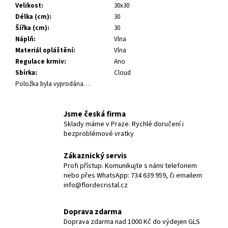
Velikost
:
30x30
Délka (cm)
:
30
Šířka (cm)
:
30
Náplň
:
Vlna
Materiál opláštění
:
Vlna
Regulace krmiv
:
Ano
Sbírka
:
Cloud
Položka byla vyprodána…
Jsme česká firma
Sklady máme v Praze. Rychlé doručení i
bezproblémové vratky
Zákaznický servis
Profi přístup. Komunikujte s námi telefonem
nebo přes WhatsApp: 734 639 959, či emailem
info@flordecristal.cz
Doprava zdarma
Doprava zdarma nad 1000 Kč do výdejen GLS