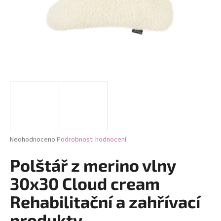
a
j
í
t
?
HLEDAT
Průměrné
Neohodnoceno
Podrobnosti hodnocení
hodnocení
D
produktu
Polštář z merino vlny
je
o
0,0
30x30 Cloud cream
p
z
o
5
Rehabilitační a zahřívací
r
hvězdiček.
u
produkty