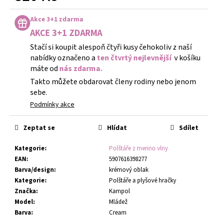
Měrná
cena:
Akce 3+1 zdarma
AKCE 3+1 ZDARMA
Stačí si koupit alespoň čtyři kusy čehokoliv z naší
nabídky označeno a
ten čtvrtý nejlevnější
v košíku
máte od
nás zdarma.
Takto můžete obdarovat členy rodiny nebo jenom
sebe.
Podmínky akce
Zeptat se
Hlídat
Sdílet
Kategorie
:
Polštáře z merino vlny
EAN
:
5907616398277
Barva/design
:
krémový oblak
Kategorie
:
Polštáře a plyšové hračky
Značka
:
Kampol
Model
:
Mládež
Barva
:
Cream