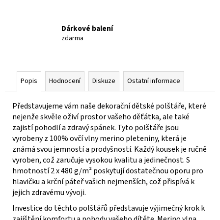
Dárkové balení
zdarma
Popis
Hodnocení
Diskuze
Ostatní informace
Představujeme vám naše dekorační dětské polštáře, které
nejenže skvěle oživí prostor vašeho děťátka, ale také
zajistí pohodlí a zdravý spánek. Tyto polštáře jsou
vyrobeny z 100% ovčí vlny merino pleteniny, která je
známá svou jemností a prodyšností. Každý kousek je ručně
vyroben, což zaručuje vysokou kvalitu a jedinečnost. S
hmotností 2 x 480 g/m² poskytují dostatečnou oporu pro
hlavičku a krční páteř vašich nejmenších, což přispívá k
jejich zdravému vývoji.
Investice do těchto polštářů představuje výjimečný krok k
zajištění komfortu a pohody vašeho dítěte. Merino vlna