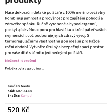
č
u
j
Naše dekorační dětské polštáře z 100% merino ovčí vlny
e
kombinují jemnost a prodyšnost pro zajištění pohodlí a
m
zdravého spánku. Ručně vyrobené a hypoalergenní,
e
poskytují skvělou oporu pro hlavičku a krční páteř vašich
nejmenších, což podporuje jejich zdravý vývoj. S
termoregulačními vlastnostmi jsou ideální pro každé
GUMIČKY
roční období. Vytvořte útulný a bezpečný spací prostor
NA
VÝROBU
pro vaše dítě s těmito jedinečnými polštáři.
NÁRAMKŮ
SADA
Možnosti doručení
4400KS
FLOR
Položka byla vyprodána…
DE
CRISTAL
299
zamčení feedu
Kč
Kód:
KR2354307
Značka:
Kampol
520 Kč