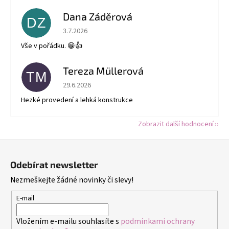
Dana Záděrová
DZ
Hodnocení obchodu je 5 z 5 hvězdiček.
3.7.2026
Vše v pořádku. 😁👍
Tereza Müllerová
TM
Hodnocení obchodu je 5 z 5 hvězdiček.
29.6.2026
Hezké provedení a lehká konstrukce
Zobrazit další hodnocení
Z
á
Odebírat newsletter
p
Nezmeškejte žádné novinky či slevy!
a
t
E-mail
í
Vložením e-mailu souhlasíte s
podmínkami ochrany