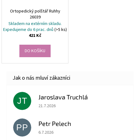
Ortopedický polštář Ruhhy
26039
Skladem na extérním skladu.
Expedujeme do 6 prac. dnů
(>5 ks)
421 Kč
DO KOŠÍKU
Jaroslava Truchlá
JT
Hodnocení obchodu je 5 z 5 hvězdiček.
21.7.2026
Petr Pelech
PP
Hodnocení obchodu je 5 z 5 hvězdiček.
6.7.2026