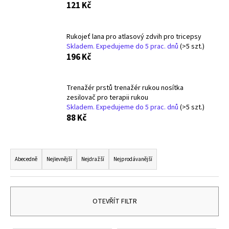
121 Kč
a
j
Rukojeť lana pro atlasový zdvih pro tricepsy
í
Skladem. Expedujeme do 5 prac. dnů
(>5 szt.)
t
196 Kč
?
Trenažér prstů trenažér rukou nosítka
zesilovač pro terapii rukou
Skladem. Expedujeme do 5 prac. dnů
(>5 szt.)
88 Kč
HLEDAT
Ř
a
Abecedně
Nejlevnější
Nejdražší
Nejprodávanější
D
z
o
p
e
o
n
OTEVŘÍT FILTR
r
í
u
p