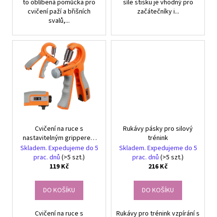
to oblíbená pomůcka pro
síle stisku je vhodný pro
cvičení paží a břišních
začátečníky i...
svalů,...
Cvičení na ruce s
Rukávy pásky pro silový
nastavitelným gripperem
trénink
10-60 kg
Skladem. Expedujeme do 5
Skladem. Expedujeme do 5
prac. dnů
(>5 szt.)
prac. dnů
(>5 szt.)
119 Kč
216 Kč
DO KOŠÍKU
DO KOŠÍKU
Cvičení na ruce s
Rukávy pro trénink vzpírání s