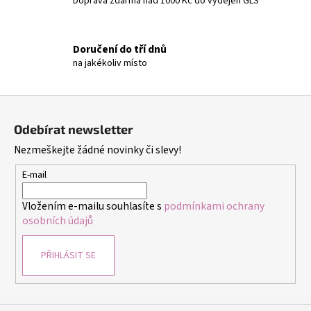
Doprava zdarma nad 1000 Kč do výdejen GLS
p
r
v
Doručení do tří dnů
k
na jakékoliv místo
y
v
ý
Z
p
á
i
Odebírat newsletter
p
s
Nezmeškejte žádné novinky či slevy!
a
u
t
E-mail
í
Vložením e-mailu souhlasíte s
podmínkami ochrany
osobních údajů
PŘIHLÁSIT SE