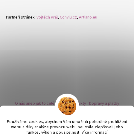
Partneři stránek:
Vojtěch Král
,
Conviu.cz
,
Artlano.eu
O nás aneb jak to celé začalo
Kontakty
Dopravy a platby
Kovy a puncovní značky
Naše nabídka náušnic
Novinky
Facebook - sledujte nás
Instagram - sledujte nás
BLOG
Obchodní podmínky
Ochrana osobních údajů
Používáme cookies, abychom Vám umožnili pohodlné prohlížení
Zpětný odběr vysloužilých bateriích
webu a díky analýze provozu webu neustále zlepšovali jeho
funkce, výkon a použitelnost.
Více informací