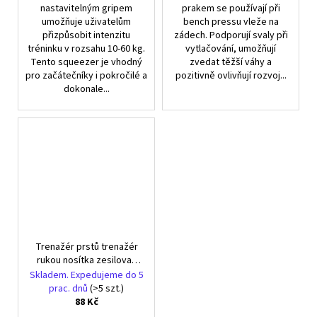
nastavitelným gripem
prakem se používají při
umožňuje uživatelům
bench pressu vleže na
přizpůsobit intenzitu
zádech. Podporují svaly při
tréninku v rozsahu 10-60 kg.
vytlačování, umožňují
Tento squeezer je vhodný
zvedat těžší váhy a
pro začátečníky i pokročilé a
pozitivně ovlivňují rozvoj...
dokonale...
Trenažér prstů trenažér
rukou nosítka zesilovač
pro terapii rukou
Skladem. Expedujeme do 5
prac. dnů
(>5 szt.)
88 Kč