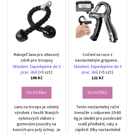
č
V
r
u
ý
o
j
p
e
d
i
m
u
s
e
k
p
t
r
NÁRAMEK
ů
Rukojeť lana pro atlasový
Cvičení na ruce s
o
Z
zdvih pro tricepsy
nastavitelným gripperem
PRAVÝCH
d
10-60 kg
KAMENŮ
Skladem. Expedujeme do 5
Skladem. Expedujeme do 5
u
ACHÁT
prac. dnů
(>5 szt.)
prac. dnů
(>5 szt.)
RŮŽOVÝ
196 Kč
121 Kč
k
A
t
HEMATIT.
UNISEX
DO KOŠÍKU
DO KOŠÍKU
ů
149
Kč
Lano na triceps je odolný
Tento nastavitelný ruční
výrobek z hustě tkaných
trenažér s odporem 10-60
nylonových vláken s
kg je ideální pro posilování
gumovými pouzdry na
svalů předloktí, ruky a
koncích pro jistý úchop. Je
zápěstí. Díky nastavitelné