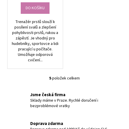
DO KOŠÍKU
Trenažér prstů slouží k
posílení svalů a zlepšení
pohyblivosti prstů, rukou a
zápěstí. Je vhodný pro
hudebníky, sportovce a lidi
pracující u počítače.
Umožňuje odporová
cvičení...
5
položek celkem
O
v
l
Jsme česká firma
á
Sklady máme v Praze. Rychlé doručení i
bezproblémové vratky
d
a
c
Doprava zdarma
í