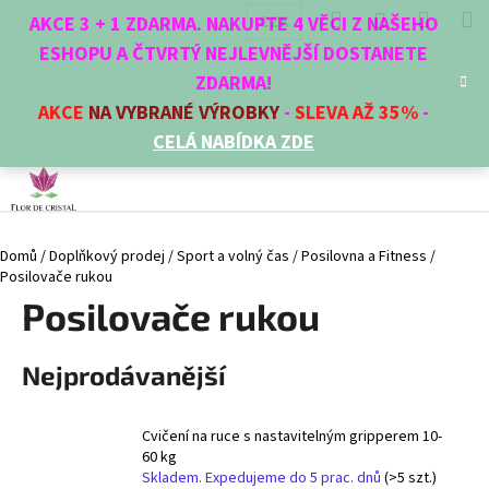
K
Přejít
Hledat
Nákup
M
Přihlášení
CZK
AKCE 3 + 1 ZDARMA. NAKUPTE 4 VĚCI Z NAŠEHO
na
o
obsah
ESHOPU A ČTVRTÝ NEJLEVNĚJŠÍ DOSTANETE
Zpět
Zpět
košík
š
ZDARMA!
í
AKCE
NA VYBRANÉ VÝROBKY
-
SLEVA AŽ 35%
-
C
k
CELÁ NABÍDKA ZDE
o
p
o
t
Domů
/
Doplňkový prodej
/
Sport a volný čas
/
Posilovna a Fitness
/
ř
Posilovače rukou
e
Posilovače rukou
b
u
Nejprodávanější
j
e
t
Cvičení na ruce s nastavitelným gripperem 10-
e
60 kg
Skladem. Expedujeme do 5 prac. dnů
(>5 szt.)
n