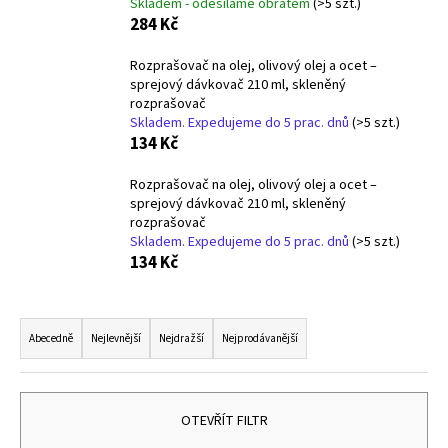
Skladem - odesíláme obratem
(>5 szt.)
a
284 Kč
j
Rozprašovač na olej, olivový olej a ocet –
í
sprejový dávkovač 210 ml, skleněný
t
rozprašovač
Skladem. Expedujeme do 5 prac. dnů
(>5 szt.)
?
134 Kč
Rozprašovač na olej, olivový olej a ocet –
sprejový dávkovač 210 ml, skleněný
rozprašovač
HLEDAT
Skladem. Expedujeme do 5 prac. dnů
(>5 szt.)
134 Kč
Ř
D
a
o
Abecedně
Nejlevnější
Nejdražší
Nejprodávanější
p
z
o
e
r
n
OTEVŘÍT FILTR
u
í