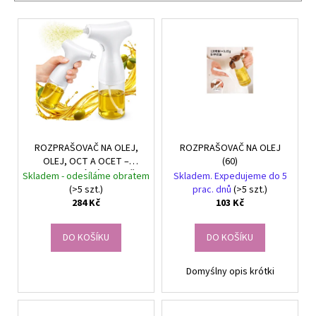
č
p
u
V
j
r
ý
e
o
p
m
d
i
e
u
s
k
p
NÁHRDELNÍK
t
r
A
ů
NÁUŠNICE
ROZPRAŠOVAČ NA OLEJ,
ROZPRAŠOVAČ NA OLEJ
o
ROZPUSTILÉ
OLEJ, OCT A OCET –
(60)
d
KORÁLKY
ELEKTRICKÝ DÁVKOVAČ
Skladem - odesíláme obratem
Skladem. Expedujeme do 5
-
u
200 ml – SKLENĚNÝ
(>5 szt.)
prac. dnů
(>5 szt.)
ČERNÁ
ROZPRAŠOVAČ
284 Kč
103 Kč
k
259
t
Kč
DO KOŠÍKU
DO KOŠÍKU
ů
Domyślny opis krótki