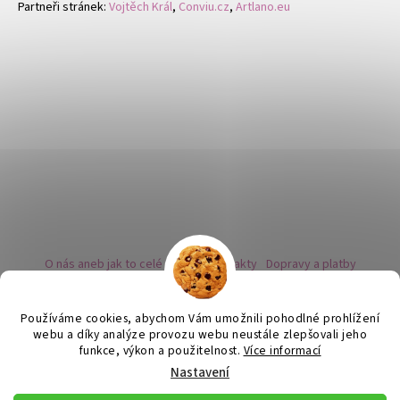
Partneři stránek:
Vojtěch Král
,
Conviu.cz
,
Artlano.eu
O nás aneb jak to celé začalo
Kontakty
Dopravy a platby
Kovy a puncovní značky
Naše nabídka náušnic
Novinky
Facebook - sledujte nás
Instagram - sledujte nás
BLOG
Obchodní podmínky
Ochrana osobních údajů
Používáme cookies, abychom Vám umožnili pohodlné prohlížení
Zpětný odběr vysloužilých bateriích
webu a díky analýze provozu webu neustále zlepšovali jeho
funkce, výkon a použitelnost.
Více informací
Nastavení
Vytvořil Shoptet