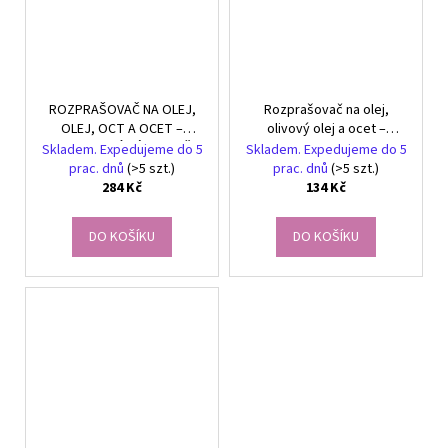
ROZPRAŠOVAČ NA OLEJ,
Rozprašovač na olej,
OLEJ, OCT A OCET –
olivový olej a ocet –
ELEKTRICKÝ DÁVKOVAČ
sprejový dávkovač 210 ml,
Skladem. Expedujeme do 5
Skladem. Expedujeme do 5
200 ml – SKLENĚNÝ
skleněný rozprašovač
prac. dnů
(>5 szt.)
prac. dnů
(>5 szt.)
ROZPRAŠOVAČ
284 Kč
134 Kč
DO KOŠÍKU
DO KOŠÍKU