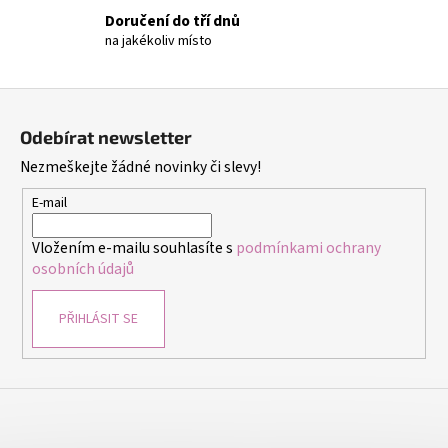
v
Doručení do tří dnů
k
na jakékoliv místo
y
v
ý
Z
p
á
i
Odebírat newsletter
p
s
Nezmeškejte žádné novinky či slevy!
a
u
t
E-mail
í
Vložením e-mailu souhlasíte s
podmínkami ochrany
osobních údajů
PŘIHLÁSIT SE