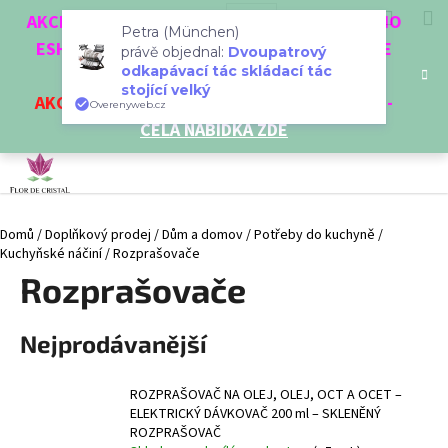
K
Přejít
Hledat
Nákup
M
Přihlášení
CZK
AKCE 3 + 1 ZDARMA. NAKUPTE 4 VĚCI Z NAŠEHO
na
o
Petra (München)
obsah
ESHOPU A ČTVRTÝ NEJLEVNĚJŠÍ DOSTANETE
Zpět
Zpět
košík
právě objednal:
Dvoupatrový
š
odkapávací tác skládací tác
ZDARMA!
í
stojící velký
AKCE
NA VYBRANÉ VÝROBKY
-
SLEVA AŽ 35%
-
C
Overenyweb.cz
k
CELÁ NABÍDKA ZDE
o
p
o
t
Domů
/
Doplňkový prodej
/
Dům a domov
/
Potřeby do kuchyně
/
ř
Kuchyňské náčiní
/
Rozprašovače
e
Rozprašovače
b
u
Nejprodávanější
j
e
t
ROZPRAŠOVAČ NA OLEJ, OLEJ, OCT A OCET –
ELEKTRICKÝ DÁVKOVAČ 200 ml – SKLENĚNÝ
e
ROZPRAŠOVAČ
n