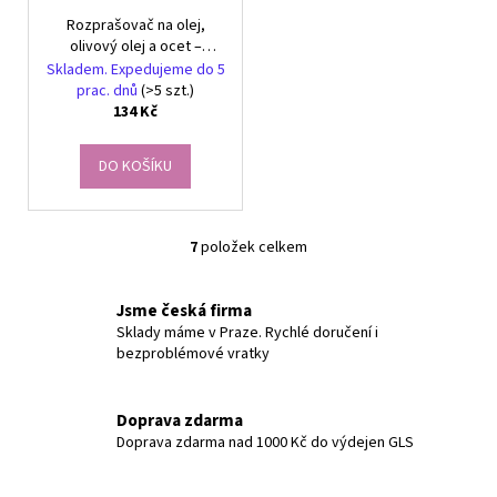
Rozprašovač na olej,
olivový olej a ocet –
sprejový dávkovač 210 ml,
Skladem. Expedujeme do 5
skleněný rozprašovač
prac. dnů
(>5 szt.)
134 Kč
DO KOŠÍKU
7
položek celkem
O
v
l
Jsme česká firma
á
Sklady máme v Praze. Rychlé doručení i
bezproblémové vratky
d
a
c
Doprava zdarma
í
Doprava zdarma nad 1000 Kč do výdejen GLS
p
r