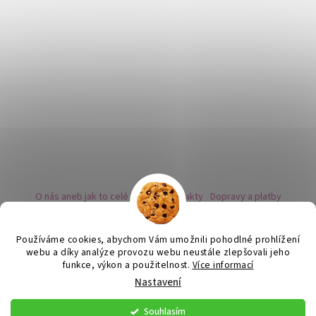
O nás aneb jak to celé začalo
Kontakty
Dopravy a platby
Kovy a puncovní značky
Naše nabídka náušnic
Novinky
Facebook - sledujte nás
Instagram - sledujte nás
BLOG
Obchodní podmínky
Ochrana osobních údajů
Používáme cookies, abychom Vám umožnili pohodlné prohlížení
Zpětný odběr vysloužilých bateriích
webu a díky analýze provozu webu neustále zlepšovali jeho
funkce, výkon a použitelnost.
Více informací
Nastavení
Vytvořil Shoptet
Souhlasím