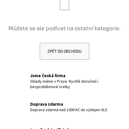
a
j
í
Můžete se ale podívat na ostatní kategorie.
t
?
ZPĚT DO OBCHODU
HLEDAT
Jsme česká firma
Sklady máme v Praze. Rychlé doručení i
bezproblémové vratky
D
o
p
Doprava zdarma
Doprava zdarma nad 1000 Kč do výdejen GLS
o
r
u