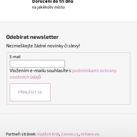
č
Doručení do tří dnů
u
na jakékoliv místo
j
e
Z
m
á
e
Odebírat newsletter
p
Nezmeškejte žádné novinky či slevy!
a
NÁHRDELNÍK
t
E-mail
A
NÁUŠNICE
í
ROZPUSTILÉ
Vložením e-mailu souhlasíte s
podmínkami ochrany
KORÁLKY
osobních údajů
-
ČERNÁ
259
PŘIHLÁSIT SE
Kč
Partneři stránek:
Vojtěch Král
,
Conviu.cz
,
Artlano.eu