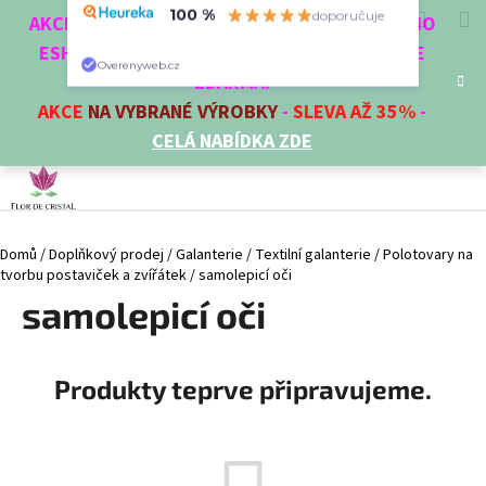
K
Přejít
Hledat
Nákup
M
Přihlášení
CZK
AKCE 3 + 1 ZDARMA. NAKUPTE 4 VĚCI Z NAŠEHO
100 %
doporučuje
na
o
obsah
ESHOPU A ČTVRTÝ NEJLEVNĚJŠÍ DOSTANETE
Zpět
Zpět
košík
š
Overenyweb.cz
ZDARMA!
í
AKCE
NA VYBRANÉ VÝROBKY
-
SLEVA AŽ 35%
-
C
k
CELÁ NABÍDKA ZDE
o
p
o
t
Domů
/
Doplňkový prodej
/
Galanterie
/
Textilní galanterie
/
Polotovary na
ř
tvorbu postaviček a zvířátek
/
samolepicí oči
e
samolepicí oči
b
u
j
Produkty teprve připravujeme.
e
t
e
n