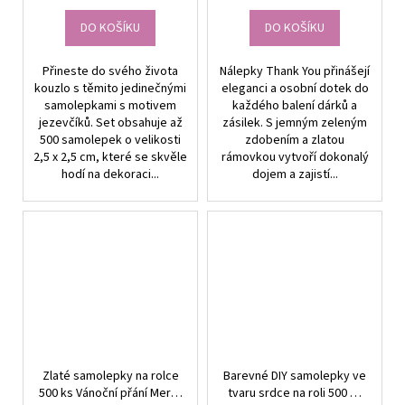
DO KOŠÍKU
DO KOŠÍKU
Přineste do svého života
Nálepky Thank You přinášejí
kouzlo s těmito jedinečnými
eleganci a osobní dotek do
samolepkami s motivem
každého balení dárků a
jezevčíků. Set obsahuje až
zásilek. S jemným zeleným
500 samolepek o velikosti
zdobením a zlatou
2,5 x 2,5 cm, které se skvěle
rámovkou vytvoří dokonalý
hodí na dekoraci...
dojem a zajistí...
Zlaté samolepky na rolce
Barevné DIY samolepky ve
500 ks Vánoční přání Merry
tvaru srdce na roli 500 ks