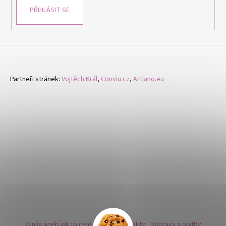
PŘIHLÁSIT SE
Partneři stránek:
Vojtěch Král
,
Conviu.cz
,
Artlano.eu
O nás aneb jak to celé začalo
Kontakty
Dopravy a platby