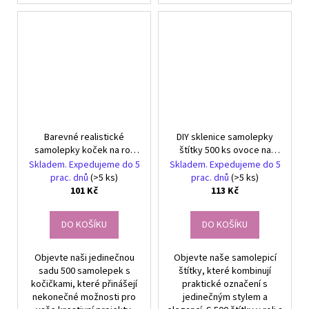
Barevné realistické
DIY sklenice samolepky
samolepky koček na roli
štítky 500 ks ovoce na
500 kusů pro děti DIY
džem
Skladem. Expedujeme do 5
Skladem. Expedujeme do 5
dekorace
prac. dnů
(>5 ks)
prac. dnů
(>5 ks)
101 Kč
113 Kč
DO KOŠÍKU
DO KOŠÍKU
Objevte naši jedinečnou
Objevte naše samolepicí
sadu 500 samolepek s
štítky, které kombinují
kočičkami, které přinášejí
praktické označení s
nekonečné možnosti pro
jedinečným stylem a