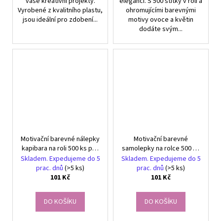
vaše kreativní projekty.
elegancí. S 500 štítky v roli a
Vyrobené z kvalitního plastu,
ohromujícími barevnými
jsou ideální pro zdobení...
motivy ovoce a květin
dodáte svým...
Motivační barevné nálepky
Motivační barevné
kapibara na roli 500 ks pro
samolepky na rolce 500 ks
děti
pro chlapce - auta
Skladem. Expedujeme do 5
Skladem. Expedujeme do 5
prac. dnů
(>5 ks)
prac. dnů
(>5 ks)
101 Kč
101 Kč
DO KOŠÍKU
DO KOŠÍKU