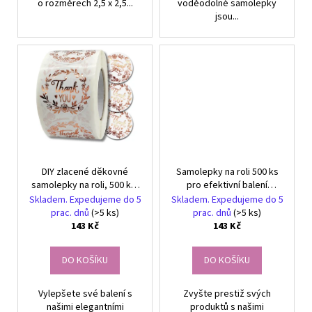
o rozměrech 2,5 x 2,5...
voděodolné samolepky
jsou...
DIY zlacené děkovné
Samolepky na roli 500 ks
samolepky na roli, 500 ks,
pro efektivní balení
ideální pro balíčky a dárky
produktů od polské
Skladem. Expedujeme do 5
Skladem. Expedujeme do 5
značky
prac. dnů
(>5 ks)
prac. dnů
(>5 ks)
143 Kč
143 Kč
DO KOŠÍKU
DO KOŠÍKU
Vylepšete své balení s
Zvyšte prestiž svých
našimi elegantními
produktů s našimi