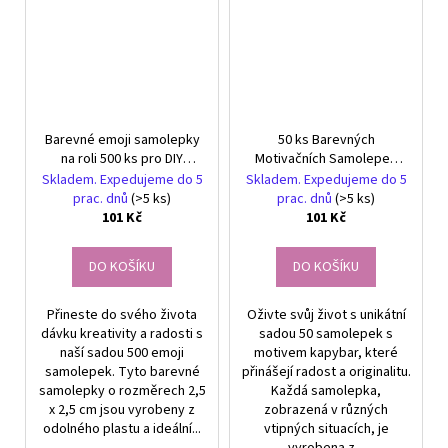
Barevné emoji samolepky
50 ks Barevných
na roli 500 ks pro DIY
Motivačních Samolepek
kreativní projekty dětí
Kapybara pro Děti -
Skladem. Expedujeme do 5
Skladem. Expedujeme do 5
Kreativní DIY
prac. dnů
(>5 ks)
prac. dnů
(>5 ks)
101 Kč
101 Kč
DO KOŠÍKU
DO KOŠÍKU
Přineste do svého života
Oživte svůj život s unikátní
dávku kreativity a radosti s
sadou 50 samolepek s
naší sadou 500 emoji
motivem kapybar, které
samolepek. Tyto barevné
přinášejí radost a originalitu.
samolepky o rozměrech 2,5
Každá samolepka,
x 2,5 cm jsou vyrobeny z
zobrazená v různých
odolného plastu a ideální...
vtipných situacích, je
vyrobena z...