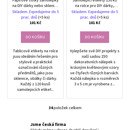
Papírové štítky samolepky
Samolepicí etikety 250 ks
na DIY dárky nebo sklenice
na rolce pro DIY dárky,
tabulkové 120 ks
sklenice, obálky a květiny
Skladem. Expedujeme do 5
Skladem. Expedujeme do 5
prac. dnů
(>5 ks)
prac. dnů
(>5 ks)
101 Kč
101 Kč
DO KOŠÍKU
DO KOŠÍKU
Tablicové etikety na rolce
Vylepšete své DIY projekty s
jsou ideálním řešením pro
naší sadou 250
stylové a praktické
dekorativních nálepek s
označování různých
krásnými květinovými vzory
předmětů, jako jsou
ve čtyřech různých barvách.
sklenice, obálky či dárky.
Každá nálepka o rozměrech
Každý z 120 kusů
3 x 5 cm je vyrobena z...
samolepicích etiket...
34
položek celkem
O
v
l
Jsme česká firma