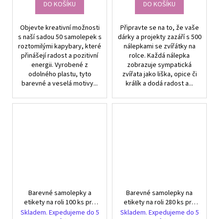
DO KOŠÍKU
DO KOŠÍKU
Objevte kreativní možnosti
Připravte se na to, že vaše
s naší sadou 50 samolepek s
dárky a projekty zazáří s 500
roztomilými kapybary, které
nálepkami se zvířátky na
přinášejí radost a pozitivní
rolce. Každá nálepka
energii. Vyrobené z
zobrazuje sympatická
odolného plastu, tyto
zvířata jako liška, opice či
barevné a veselá motivy...
králík a dodá radost a...
Barevné samolepky a
Barevné samolepky na
etikety na roli 100 ks pro
etikety na roli 280 ks pro
děti - DIY visačky
děti kreativní DIY projekty
Skladem. Expedujeme do 5
Skladem. Expedujeme do 5