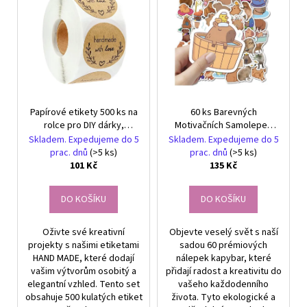
r
č
ý
u
o
p
j
d
i
e
u
s
m
k
e
p
t
r
ů
Papírové etikety 500 ks na
60 ks Barevných
o
NÁHRDELNÍK
rolce pro DIY dárky,
Motivačních Samolepek
A
d
sklenice a obálky
Kapybara - Ideální DIY pro
Skladem. Expedujeme do 5
Skladem. Expedujeme do 5
NÁUŠNICE
u
Děti
ROZPUSTILÉ
prac. dnů
(>5 ks)
prac. dnů
(>5 ks)
KORÁLKY
101 Kč
135 Kč
k
-
t
ČERNÁ
DO KOŠÍKU
DO KOŠÍKU
ů
259
Kč
Oživte své kreativní
Objevte veselý svět s naší
projekty s našimi etiketami
sadou 60 prémiových
HAND MADE, které dodají
nálepek kapybar, které
vašim výtvorům osobitý a
přidají radost a kreativitu do
elegantní vzhled. Tento set
vašeho každodenního
obsahuje 500 kulatých etiket
života. Tyto ekologické a