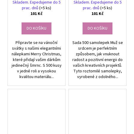
Christmas
pro děti
Skladem. Expedujeme do 5
Skladem. Expedujeme do 5
prac. dnů
(>5 ks)
prac. dnů
(>5 ks)
101 Kč
101 Kč
DO KOŠÍKU
DO KOŠÍKU
Připravte se na vánoční
Sada 500 samolepek Muž se
svátky s našimi elegantními
srdcem je perfektním
nálepkami Merry Christmas,
způsobem, jak vnuknout
které přidají vašim dárkům
radost a pozitivní energii do
jedinečný šmrnc. S 500 kusy
vašich kreativních projektů.
v jedné roli a vysokou
Tyto roztomilé samolepky,
kvalitou materiálu...
vyrobené z odolného...