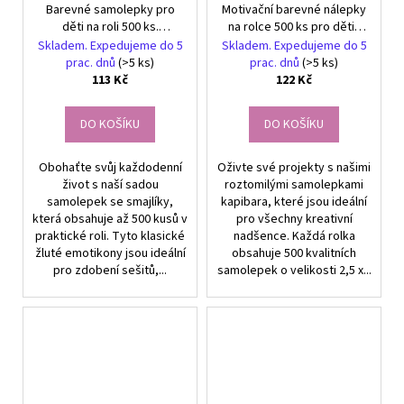
Barevné samolepky pro
Motivační barevné nálepky
děti na roli 500 ks.
na rolce 500 ks pro děti -
Motivační úsměv.
Kapibara
Skladem. Expedujeme do 5
Skladem. Expedujeme do 5
prac. dnů
(>5 ks)
prac. dnů
(>5 ks)
113 Kč
122 Kč
DO KOŠÍKU
DO KOŠÍKU
Obohaťte svůj každodenní
Oživte své projekty s našimi
život s naší sadou
roztomilými samolepkami
samolepek se smajlíky,
kapibara, které jsou ideální
která obsahuje až 500 kusů v
pro všechny kreativní
praktické roli. Tyto klasické
nadšence. Každá rolka
žluté emotikony jsou ideální
obsahuje 500 kvalitních
pro zdobení sešitů,...
samolepek o velikosti 2,5 x...