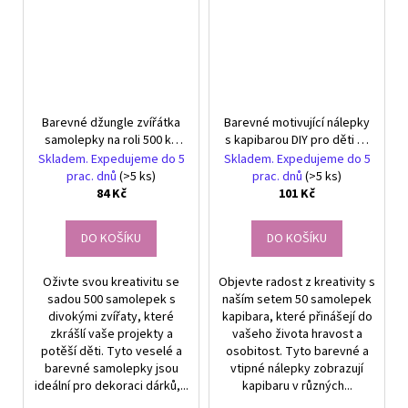
Barevné džungle zvířátka
Barevné motivující nálepky
samolepky na roli 500 ks
s kapibarou DIY pro děti 50
pro děti DIY dekorace
ks
Skladem. Expedujeme do 5
Skladem. Expedujeme do 5
prac. dnů
(>5 ks)
prac. dnů
(>5 ks)
84 Kč
101 Kč
DO KOŠÍKU
DO KOŠÍKU
Oživte svou kreativitu se
Objevte radost z kreativity s
sadou 500 samolepek s
naším setem 50 samolepek
divokými zvířaty, které
kapibara, které přinášejí do
zkrášlí vaše projekty a
vašeho života hravost a
potěší děti. Tyto veselé a
osobitost. Tyto barevné a
barevné samolepky jsou
vtipné nálepky zobrazují
ideální pro dekoraci dárků,...
kapibaru v různých...