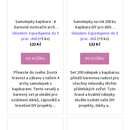
Samolepky kapibara - 4
Samolepky na roli 200 ks
barevné motivační archy
Kapibara DIY pro děti s
DIY pro děti
kapibarou
Skladem. Expedujeme do 5
Skladem. Expedujeme do 5
prac. dnů
(>5 ks)
prac. dnů
(>5 ks)
122 Kč
122 Kč
DO KOŠÍKU
DO KOŠÍKU
Přineste do svého života
Set 200 nálepek s kapibarou
hravost a zábavu s našimi 4
přináší barevnou radost pro
archy samolepek s
všechny milovníky těchto
kapibarami. Tento veselý a
přátelských zvířat. Tyto
barevný set je ideální pro
hravé a kvalitní nálepky
ozdobení dárků, zápisníků a
skvěle ozdobí vaše DIY
kreativní DIY projekty....
projekty, dárky a...