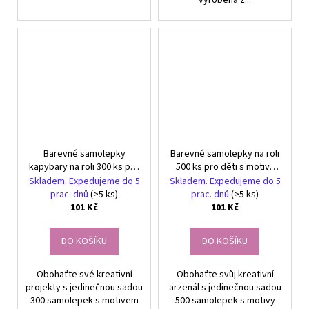
Barevné samolepky
Barevné samolepky na roli
kapybary na roli 300 ks pro
500 ks pro děti s motivy
děti kreativní DIY projekt
zvířat DIY
Skladem. Expedujeme do 5
Skladem. Expedujeme do 5
prac. dnů
(>5 ks)
prac. dnů
(>5 ks)
101 Kč
101 Kč
DO KOŠÍKU
DO KOŠÍKU
Obohaťte své kreativní
Obohaťte svůj kreativní
projekty s jedinečnou sadou
arzenál s jedinečnou sadou
300 samolepek s motivem
500 samolepek s motivy