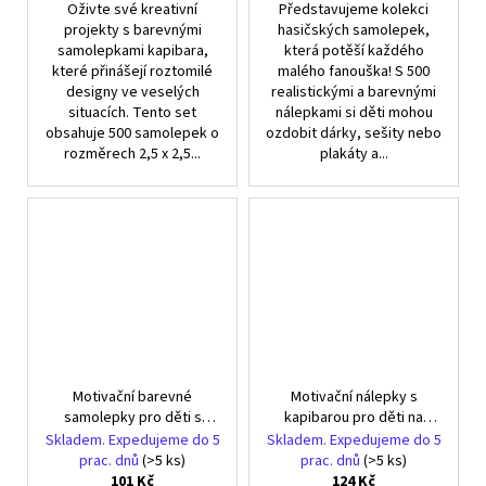
Oživte své kreativní
Představujeme kolekci
projekty s barevnými
hasičských samolepek,
samolepkami kapibara,
která potěší každého
které přinášejí roztomilé
malého fanouška! S 500
designy ve veselých
realistickými a barevnými
situacích. Tento set
nálepkami si děti mohou
obsahuje 500 samolepek o
ozdobit dárky, sešity nebo
rozměrech 2,5 x 2,5...
plakáty a...
Motivační barevné
Motivační nálepky s
samolepky pro děti s
kapibarou pro děti na
motivem koček - 500 ks
notebook - 100 kusů
Skladem. Expedujeme do 5
Skladem. Expedujeme do 5
prac. dnů
(>5 ks)
prac. dnů
(>5 ks)
101 Kč
124 Kč