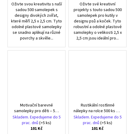
Oživte svou kreativitu s naší
Oživte své kreativní
sadou 500 samolepek s
projekty s touto sadou 500
designy divokých zvířat,
samolepek pro kutily v
které měří 2,5 x 2,5 cm. Tyto
designu psů a koček. Tyto
odolné plastové samolepky
robustní a odolné plastové
se snadno aplikují na různé
samolepky o velikosti 2,5 x
povrchy a skvěle...
2,5 cm jsou ideální pro...
Motivační barevné
Rustikální rostlinné
samolepky pro děti – 500
nálepky na rolce 500 ks DIY
ks s motivem pejsků
Děkujeme
Skladem. Expedujeme do 5
Skladem. Expedujeme do 5
prac. dnů
(>5 ks)
prac. dnů
(>5 ks)
101 Kč
101 Kč