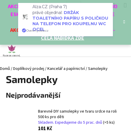
K
Přejít
Hledat
Nákup
M
Přihlášení
CZK
AKCE 3 + 1 ZDARMA. NAKUPTE 4 VĚCI Z NAŠEHO
Alza.CZ (Praha 7)
na
o
právě objednal:
DRŽÁK
obsah
ESHOPU A ČTVRTÝ NEJLEVNĚJŠÍ DOSTANETE
Zpět
Zpět
košík
š
TOALETNÍHO PAPÍRU S POLIČKOU
ZDARMA!
NA TELEFON PRO KOUPELNU WC
í
OCEL
AKCE
NA VYBRANÉ VÝROBKY
-
SLEVA AŽ 35%
-
C
Overenyweb.cz
k
CELÁ NABÍDKA ZDE
o
p
o
t
Domů
/
Doplňkový prodej
/
Kancelář a papírnictví
/
Samolepky
ř
Samolepky
e
b
u
Nejprodávanější
j
e
Barevné DIY samolepky ve tvaru srdce na roli
t
500 ks pro děti
e
Skladem. Expedujeme do 5 prac. dnů
(>5 ks)
101 Kč
n