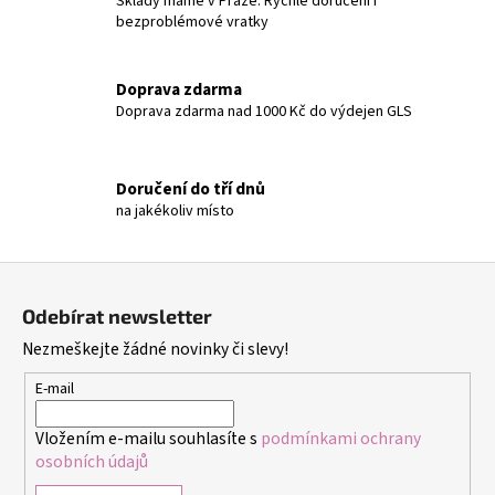
á
Sklady máme v Praze. Rychlé doručení i
bezproblémové vratky
d
a
c
Doprava zdarma
í
Doprava zdarma nad 1000 Kč do výdejen GLS
p
r
v
Doručení do tří dnů
k
na jakékoliv místo
y
v
ý
Z
p
á
i
Odebírat newsletter
p
s
Nezmeškejte žádné novinky či slevy!
a
u
t
E-mail
í
Vložením e-mailu souhlasíte s
podmínkami ochrany
osobních údajů