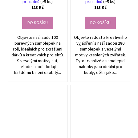
prac. dnů
(>5 ks)
prac. dnů
(>5 ks)
113 Kč
113 Kč
DO KOŠÍKU
DO KOŠÍKU
Objevte naši sadu 100
Objevte radost z kreativního
barevných samolepek na
vyjádření s naší sadou 280
roli, ideálních pro zkrášlení
samolepek s veselými
dárků a kreativních projektů.
motivy kreslených zvířátek.
S veselými motivy aut,
Tyto trvanlivé a samolepicí
letadel a lodí dodají
nálepky jsou ideální pro
každému balení osobitý...
kutily, děti i jako...