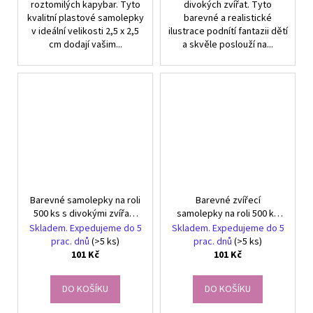
roztomilých kapybar. Tyto
divokých zvířat. Tyto
kvalitní plastové samolepky
barevné a realistické
v ideální velikosti 2,5 x 2,5
ilustrace podnítí fantazii dětí
cm dodají vašim...
a skvěle poslouží na...
Barevné samolepky na roli
Barevné zvířecí
500 ks s divokými zvířaty
samolepky na roli 500 ks
pro kreativní dětské
pro děti DIY
Skladem. Expedujeme do 5
Skladem. Expedujeme do 5
tvoření
prac. dnů
(>5 ks)
prac. dnů
(>5 ks)
101 Kč
101 Kč
DO KOŠÍKU
DO KOŠÍKU