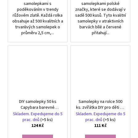
samolepkami s
samolepkami polské
poděkováním v trendy
značky, které se dodávají v
růžovém zlatě. Každá rolka
sadě 500 kusů. Tyto kvalitní
obsahuje až 500 kvalitních a
samolepky v atraktivních
trvanlivých samolepek o
barvách bílé a červené
průměru 2,5 cm,...
přitahují...
DIY samolepky 50 ks
Samolepky na rolce 500
Capybara barevné
ks. zvířátka DIY pro děti se
motivační pro děti
zvířaty
Skladem. Expedujeme do 5
Skladem. Expedujeme do 5
prac. dnů
(>5 ks)
prac. dnů
(>5 ks)
124 Kč
111 Kč