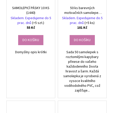
SAMOLEPICÍ PÁSKY 10 KS
50 ks barevných
(1440)
motivačních samolepek
Kapybara pro děti - Ideální
Skladem. Expedujeme do 5
Skladem. Expedujeme do 5
pro DIY projekty
prac. dnů
(>5 szt.)
prac. dnů
(>5 ks)
55 Kč
101 Kč
DO KOŠÍKU
DO KOŠÍKU
Domyślny opis krótki
Sada 50 samolepek s
roztomilými kapybary
přinese do vašeho
každodenního života
hravost a šarm. Každá
samolepka je vyrobená z
vysoce kvalitního
voděodolného PVC, což
zajišťuje...