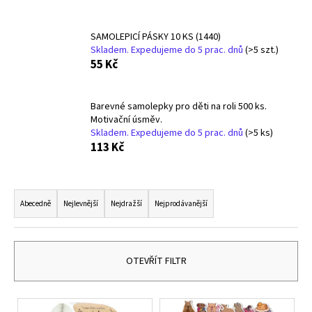
a
j
SAMOLEPICÍ PÁSKY 10 KS (1440)
Skladem. Expedujeme do 5 prac. dnů
(>5 szt.)
í
55 Kč
t
?
Barevné samolepky pro děti na roli 500 ks.
Motivační úsměv.
Skladem. Expedujeme do 5 prac. dnů
(>5 ks)
113 Kč
HLEDAT
Ř
a
Abecedně
Nejlevnější
Nejdražší
Nejprodávanější
D
z
o
e
p
n
OTEVŘÍT FILTR
o
í
r
p
u
V