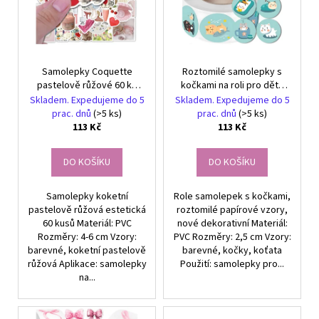
i
u
s
k
p
t
r
ů
Samolepky Coquette
Roztomilé samolepky s
o
pastelově růžové 60 ks
kočkami na roli pro děti,
d
DIY dekorace
sada 500 barevných DIY
Skladem. Expedujeme do 5
Skladem. Expedujeme do 5
u
dekorací
prac. dnů
(>5 ks)
prac. dnů
(>5 ks)
113 Kč
113 Kč
k
t
DO KOŠÍKU
DO KOŠÍKU
ů
Samolepky koketní
Role samolepek s kočkami,
pastelově růžová estetická
roztomilé papírové vzory,
60 kusů Materiál: PVC
nové dekorativní Materiál:
Rozměry: 4-6 cm Vzory:
PVC Rozměry: 2,5 cm Vzory:
barevné, koketní pastelově
barevné, kočky, koťata
růžová Aplikace: samolepky
Použití: samolepky pro...
na...