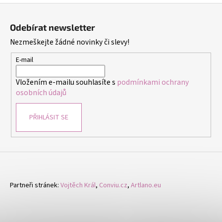
ý
Z
p
á
i
Odebírat newsletter
p
s
Nezmeškejte žádné novinky či slevy!
a
u
t
E-mail
í
Vložením e-mailu souhlasíte s
podmínkami ochrany
osobních údajů
PŘIHLÁSIT SE
Partneři stránek:
Vojtěch Král
,
Conviu.cz
,
Artlano.eu