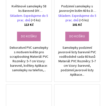
Květinové samolepky 58
Podzimní samolepky s
ks Barevné DIY
javorovým listím 60 ks DIY
Scrapbookingové
dekorace
Skladem. Expedujeme do 5
Skladem. Expedujeme do 5
dekorace
prac. dnů
(>5 ks)
prac. dnů
(>5 ks)
113 Kč
101 Kč
DO KOŠÍKU
DO KOŠÍKU
Dekorativní PVC samolepky
Samolepky podzimní
s motivem květin pro
javorové listy barevné PVC
scrapbooking Materiál: PVC
voděodolné sada 60 kusů
Rozměry: 5-7 cm Vzory:
Materiál: PVC Rozměry: 5-7
barevné, květiny Aplikace:
cm Vzory: barevné,
samolepky na telefon,...
podzimní javorové listy
Aplikace...