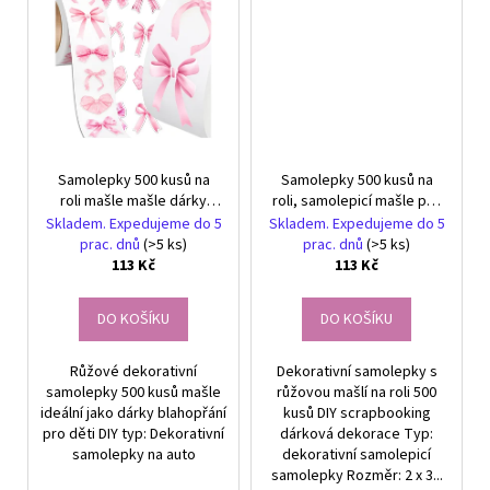
Samolepky 500 kusů na
Samolepky 500 kusů na
roli mašle mašle dárky
roli, samolepicí mašle pro
samolepící růžové
děti, růžové
Skladem. Expedujeme do 5
Skladem. Expedujeme do 5
prac. dnů
(>5 ks)
prac. dnů
(>5 ks)
113 Kč
113 Kč
DO KOŠÍKU
DO KOŠÍKU
Růžové dekorativní
Dekorativní samolepky s
samolepky 500 kusů mašle
růžovou mašlí na roli 500
ideální jako dárky blahopřání
kusů DIY scrapbooking
pro děti DIY typ: Dekorativní
dárková dekorace Typ:
samolepky na auto
dekorativní samolepicí
samolepky Rozměr: 2 x 3...