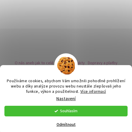
O nás aneb jak to celé začalo
Kontakty
Dopravy a platby
Kovy a puncovní značky
Naše nabídka náušnic
Novinky
Facebook - sledujte nás
Instagram - sledujte nás
BLOG
Obchodní podmínky
Ochrana osobních údajů
Používáme cookies, abychom Vám umožnili pohodlné prohlížení
Zpětný odběr vysloužilých bateriích
webu a díky analýze provozu webu neustále zlepšovali jeho
funkce, výkon a použitelnost.
Více informací
Nastavení
Vytvořil Shoptet
Souhlasím
Copyright 2026
Flor de Cristal
. Všechna práva vyhrazena.
Upravit
nastavení cookies
Odmítnout