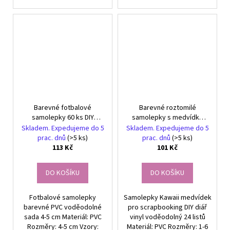
Barevné fotbalové
Barevné roztomilé
samolepky 60 ks DIY
samolepky s medvídky
dekorace
pro děti, sada 24 kusů pro
Skladem. Expedujeme do 5
Skladem. Expedujeme do 5
kutily
prac. dnů
(>5 ks)
prac. dnů
(>5 ks)
113 Kč
101 Kč
DO KOŠÍKU
DO KOŠÍKU
Fotbalové samolepky
Samolepky Kawaii medvídek
barevné PVC voděodolné
pro scrapbooking DIY diář
sada 4-5 cm Materiál: PVC
vinyl voděodolný 24 listů
Rozměry: 4-5 cm Vzory:
Materiál: PVC Rozměry: 1-6