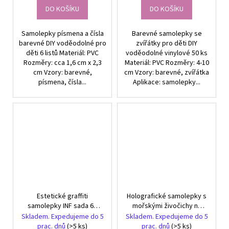
DO KOŠÍKU
DO KOŠÍKU
Samolepky písmena a čísla
Barevné samolepky se
barevné DIY voděodolné pro
zvířátky pro děti DIY
děti 6 listů Materiál: PVC
voděodolné vinylové 50 ks
Rozměry: cca 1,6 cm x 2,3
Materiál: PVC Rozměry: 4-10
cm Vzory: barevné,
cm Vzory: barevné, zvířátka
písmena, čísla...
Aplikace: samolepky...
Estetické graffiti
Holografické samolepky s
samolepky INF sada 66
mořskými živočichy na
kusů DIY dekorace
roli, sada 500 dílků pro
Skladem. Expedujeme do 5
Skladem. Expedujeme do 5
děti, dekorace pro kutily
prac. dnů
(>5 ks)
prac. dnů
(>5 ks)