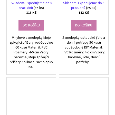
dekorace
předměty denní potřeby,
Skladem. Expedujeme do 5
Skladem. Expedujeme do 5
DIY dekorace
prac. dnů
(>5 ks)
prac. dnů
(>5 ks)
113 Kč
113 Kč
DO KOŠÍKU
DO KOŠÍKU
Vinylové samolepky Moje
Samolepky estetické jídlo a
zpívající příšery voděodolné
denní potřeby 50 kusů
60 kusů Materiál: PVC
voděodolné DIY Materiál:
Rozměry: 4-6 cm Vzory:
PVC Rozměry: 4-6 cm Vzory:
barevné, Moje zpívající
barevné, jídlo, denní
příšery Aplikace: samolepky
potřeby...
na...