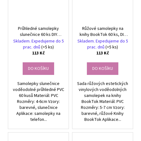
Průhledné samolepky
Růžové samolepky na
slunečnice 60 ks DIY
knihy BookTok 60 ks, DIY
dekorace
dekorace
Skladem. Expedujeme do 5
Skladem. Expedujeme do 5
prac. dnů
(>5 ks)
prac. dnů
(>5 ks)
113 Kč
113 Kč
DO KOŠÍKU
DO KOŠÍKU
Samolepky slunečnice
Sada růžových estetických
voděodolné průhledné PVC
vinylových voděodolných
60 kusů Materiál: PVC
samolepek na knihy
Rozměry: 4-6cm Vzory:
BookTok Materiál: PVC
barevné, slunečnice
Rozměry: 5-7 cm Vzory:
Aplikace: samolepky na
barevné, růžové Knihy
telefon...
BookTok Aplikace...