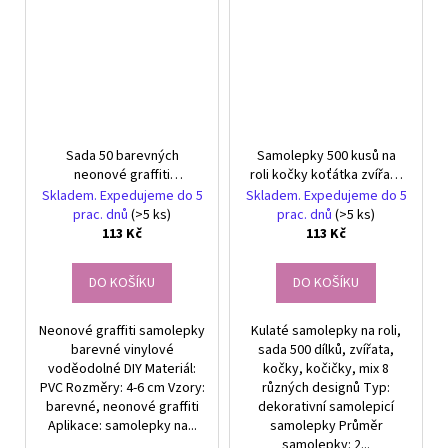
Sada 50 barevných
Samolepky 500 kusů na
neonové graffiti
roli kočky koťátka zvířata
samolepky pro děti, DIY
motivační dekorativní
Skladem. Expedujeme do 5
Skladem. Expedujeme do 5
dekorace
prac. dnů
(>5 ks)
prac. dnů
(>5 ks)
113 Kč
113 Kč
DO KOŠÍKU
DO KOŠÍKU
Neonové graffiti samolepky
Kulaté samolepky na roli,
barevné vinylové
sada 500 dílků, zvířata,
voděodolné DIY Materiál:
kočky, kočičky, mix 8
PVC Rozměry: 4-6 cm Vzory:
různých designů Typ:
barevné, neonové graffiti
dekorativní samolepicí
Aplikace: samolepky na...
samolepky Průměr
samolepky: 2...