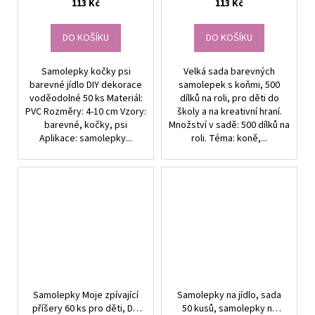
113 Kč
113 Kč
DO KOŠÍKU
DO KOŠÍKU
Samolepky kočky psi
Velká sada barevných
barevné jídlo DIY dekorace
samolepek s koňmi, 500
voděodolné 50 ks Materiál:
dílků na roli, pro děti do
PVC Rozměry: 4-10 cm Vzory:
školy a na kreativní hraní.
barevné, kočky, psi
Množství v sadě: 500 dílků na
Aplikace: samolepky...
roli. Téma: koně,...
Samolepky Moje zpívající
Samolepky na jídlo, sada
příšery 60 ks pro děti, DIY
50 kusů, samolepky na