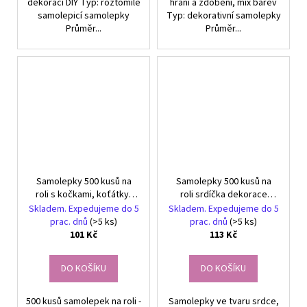
dekoraci DIY Typ: roztomilé
hraní a zdobení, mix barev
samolepicí samolepky
Typ: dekorativní samolepky
Průměr...
Průměr...
Samolepky 500 kusů na
Samolepky 500 kusů na
roli s kočkami, koťátky,
roli srdíčka dekorace
vtipnými memy pro děti
samolepicí mix DIY
Skladem. Expedujeme do 5
Skladem. Expedujeme do 5
prac. dnů
(>5 ks)
prac. dnů
(>5 ks)
101 Kč
113 Kč
DO KOŠÍKU
DO KOŠÍKU
500 kusů samolepek na roli -
Samolepky ve tvaru srdce,