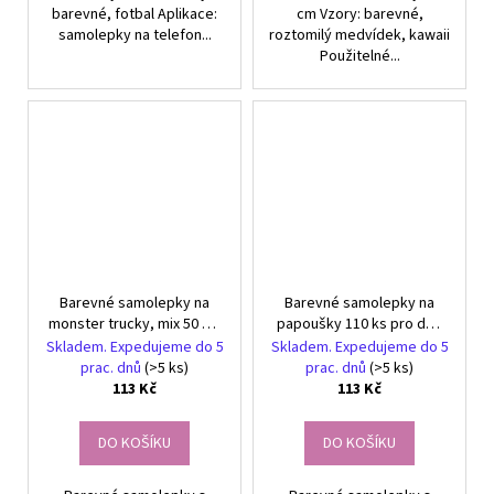
barevné, fotbal Aplikace:
cm Vzory: barevné,
samolepky na telefon...
roztomilý medvídek, kawaii
Použitelné...
Barevné samolepky na
Barevné samolepky na
monster trucky, mix 50 ks,
papoušky 110 ks pro děti
DIY dekorace pro děti
DIY dekorace
Skladem. Expedujeme do 5
Skladem. Expedujeme do 5
prac. dnů
(>5 ks)
prac. dnů
(>5 ks)
113 Kč
113 Kč
DO KOŠÍKU
DO KOŠÍKU