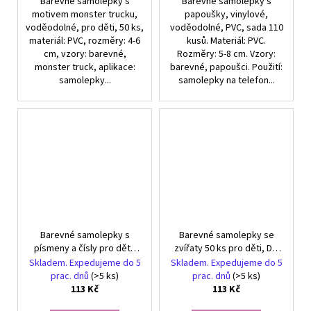
Barevné samolepky s
Barevné samolepky s
motivem monster trucku,
papoušky, vinylové,
voděodolné, pro děti, 50 ks,
voděodolné, PVC, sada 110
materiál: PVC, rozměry: 4-6
kusů. Materiál: PVC.
cm, vzory: barevné,
Rozměry: 5-8 cm. Vzory:
monster truck, aplikace:
barevné, papoušci. Použití:
samolepky...
samolepky na telefon...
Barevné samolepky s
Barevné samolepky se
písmeny a čísly pro děti,
zvířaty 50 ks pro děti, DIY
DIY dekorace, 6 listů
dekorace
Skladem. Expedujeme do 5
Skladem. Expedujeme do 5
prac. dnů
(>5 ks)
prac. dnů
(>5 ks)
113 Kč
113 Kč