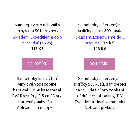
Samolepky pro milovníky
Samolepky s červenými
knih, sada 50 barevných
srdíčky na roli 500 kusů,
DIY dekorací
dekorativní,
Skladem. Expedujeme do 5
Skladem. Expedujeme do 5
scrapbooking, DIY
prac. dnů
(>5 ks)
prac. dnů
(>5 ks)
113 Kč
113 Kč
DO KOŠÍKU
DO KOŠÍKU
Samolepky knihy čtení
Samolepky s červenými
vinylové voděodolné
srdíčky 500 kusů, samolepicí
barevné DIY 50 ks Materiál:
na roli, ideální pro zdobení
PVC Rozměry: 3-5 cm Vzory:
dárků, scrapbooking, DIY
barevné, knihy, čtení
Typ: dekorativní samolepky
Aplikace: samolepka...
Velikost prvku...