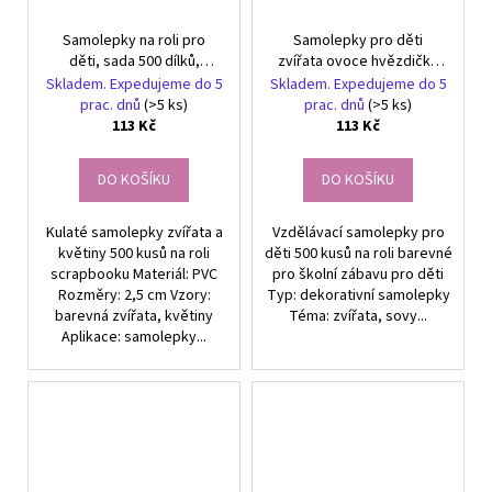
Samolepky na roli pro
Samolepky pro děti
děti, sada 500 dílků,
zvířata ovoce hvězdičky
barevná DIY dekorace
500 kusů na roli
Skladem. Expedujeme do 5
Skladem. Expedujeme do 5
prac. dnů
(>5 ks)
prac. dnů
(>5 ks)
113 Kč
113 Kč
DO KOŠÍKU
DO KOŠÍKU
Kulaté samolepky zvířata a
Vzdělávací samolepky pro
květiny 500 kusů na roli
děti 500 kusů na roli barevné
scrapbooku Materiál: PVC
pro školní zábavu pro děti
Rozměry: 2,5 cm Vzory:
Typ: dekorativní samolepky
barevná zvířata, květiny
Téma: zvířata, sovy...
Aplikace: samolepky...