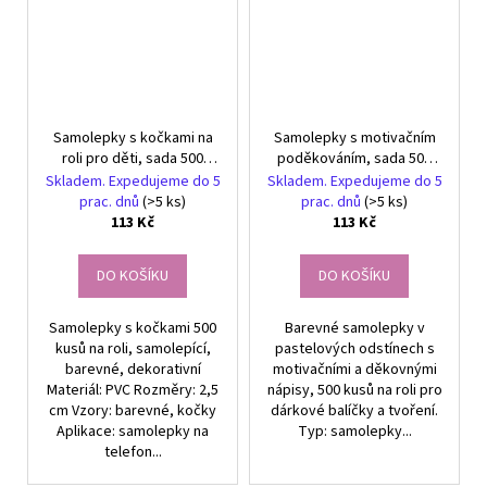
Samolepky s kočkami na
Samolepky s motivačním
roli pro děti, sada 500
poděkováním, sada 500
barevných DIY dekorací
kusů na roli
Skladem. Expedujeme do 5
Skladem. Expedujeme do 5
prac. dnů
(>5 ks)
prac. dnů
(>5 ks)
113 Kč
113 Kč
DO KOŠÍKU
DO KOŠÍKU
Samolepky s kočkami 500
Barevné samolepky v
kusů na roli, samolepící,
pastelových odstínech s
barevné, dekorativní
motivačními a děkovnými
Materiál: PVC Rozměry: 2,5
nápisy, 500 kusů na roli pro
cm Vzory: barevné, kočky
dárkové balíčky a tvoření.
Aplikace: samolepky na
Typ: samolepky...
telefon...