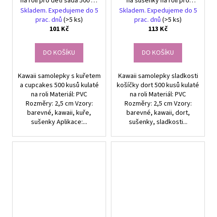
na roli pro děti sada 500 ks
na sušenky na roli pro
barevných DIY dekorací
děti, sada 500 ks
Skladem. Expedujeme do 5
Skladem. Expedujeme do 5
barevných DIY dekorací
prac. dnů
(>5 ks)
prac. dnů
(>5 ks)
101 Kč
113 Kč
DO KOŠÍKU
DO KOŠÍKU
Kawaii samolepky s kuřetem
Kawaii samolepky sladkosti
a cupcakes 500 kusů kulaté
košíčky dort 500 kusů kulaté
na roli Materiál: PVC
na roli Materiál: PVC
Rozměry: 2,5 cm Vzory:
Rozměry: 2,5 cm Vzory:
barevné, kawaii, kuře,
barevné, kawaii, dort,
sušenky Aplikace:...
sušenky, sladkosti...