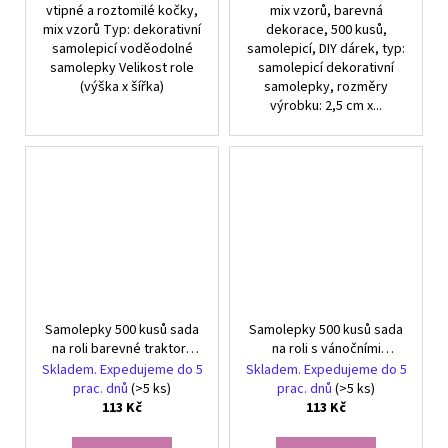
vtipné a roztomilé kočky,
mix vzorů, barevná
mix vzorů Typ: dekorativní
dekorace, 500 kusů,
samolepicí voděodolné
samolepicí, DIY dárek, typ:
samolepky Velikost role
samolepicí dekorativní
(výška x šířka)
samolepky, rozměry
výrobku: 2,5 cm x...
Samolepky 500 kusů sada
Samolepky 500 kusů sada
na roli barevné traktory
na roli s vánočními
pro děti
animovanými zvířátky
Skladem. Expedujeme do 5
Skladem. Expedujeme do 5
prac. dnů
(>5 ks)
prac. dnů
(>5 ks)
113 Kč
113 Kč