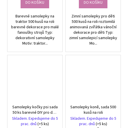
DO KOŠÍKU
DO KOŠÍKU
Barevné samolepky na
Zimní samolepky pro děti
traktor 500 kusů na roli
500 kusů na roli roztomilá
barevné dekorace pro malé
animovaná zvířátka vánoční
fanoušky strojů Typ:
dekorace pro děti Typ:
dekorativní samolepky
zimní samolepicí samolepky
Motiv: traktor...
Mo...
Samolepky kočky psi sada
Samolepky koně, sada 500
50 ks barevné DIY pro děti
kusů na roli
dekorace
Skladem. Expedujeme do 5
Skladem. Expedujeme do 5
prac. dnů
(>5 ks)
prac. dnů
(>5 ks)