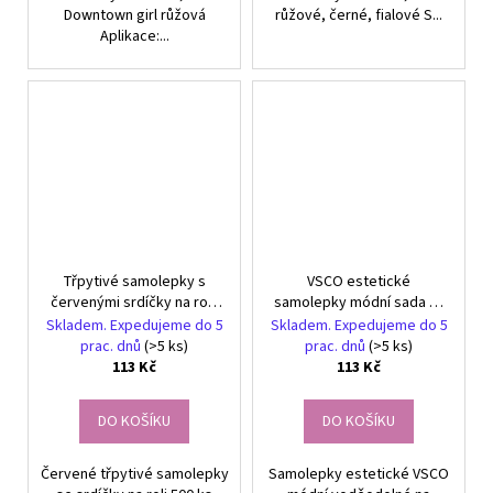
Downtown girl růžová
růžové, černé, fialové S...
Aplikace:...
Třpytivé samolepky s
VSCO estetické
červenými srdíčky na roli,
samolepky módní sada 57
sada 500 kusů, dekorace
ks DIY dekorace
Skladem. Expedujeme do 5
Skladem. Expedujeme do 5
pro kutily
prac. dnů
(>5 ks)
prac. dnů
(>5 ks)
113 Kč
113 Kč
DO KOŠÍKU
DO KOŠÍKU
Červené třpytivé samolepky
Samolepky estetické VSCO