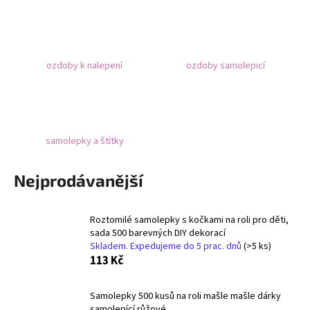
a
j
í
ozdoby k nalepení
ozdoby samolepicí
t
?
samolepky a štítky
HLEDAT
Nejprodávanější
D
Roztomilé samolepky s kočkami na roli pro děti,
sada 500 barevných DIY dekorací
o
Skladem. Expedujeme do 5 prac. dnů
(>5 ks)
p
113 Kč
o
r
u
Samolepky 500 kusů na roli mašle mašle dárky
samolepící růžové