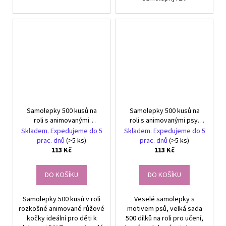
Samolepky 500 kusů na
Samolepky 500 kusů na
roli s animovanými
roli s animovanými psy,
kočkami, roztomilé růžové
dekorativní
Skladem. Expedujeme do 5
Skladem. Expedujeme do 5
prac. dnů
(>5 ks)
prac. dnů
(>5 ks)
113 Kč
113 Kč
DO KOŠÍKU
DO KOŠÍKU
Samolepky 500 kusů v roli
Veselé samolepky s
rozkošné animované růžové
motivem psů, velká sada
kočky ideální pro děti k
500 dílků na roli pro učení,