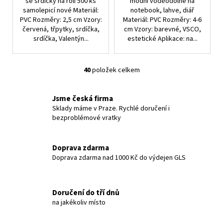
se srdíčky na roli 500 ks
módní voděodolné na
samolepicí nové Materiál:
notebook, lahve, diář
PVC Rozměry: 2,5 cm Vzory:
Materiál: PVC Rozměry: 4-6
červená, třpytky, srdíčka,
cm Vzory: barevné, VSCO,
srdíčka, Valentýn...
estetické Aplikace: na...
40
položek celkem
O
v
l
Jsme česká firma
á
Sklady máme v Praze. Rychlé doručení i
bezproblémové vratky
d
a
c
Doprava zdarma
í
Doprava zdarma nad 1000 Kč do výdejen GLS
p
r
v
Doručení do tří dnů
k
na jakékoliv místo
y
v