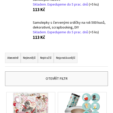
č
Skladem. Expedujeme do 5 prac. dnů
(>5 ks)
u
113 Kč
j
e
m
Samolepky s červenými srdíčky na roli 500 kusů,
dekorativní, scrapbooking, DIY
e
Skladem. Expedujeme do 5 prac. dnů
(>5 ks)
113 Kč
ETHNO
NÁRAMEK
Ř
CARDÍACO
JASPIS
a
Abecedně
Nejlevnější
Nejdražší
Nejprodávanější
-
z
TYRKYSOVÝ
II
e
-
NÁRAMEK
n
OTEVŘÍT FILTR
S
í
KAMENY
p
427
V
Kč
r
ý
o
p
d