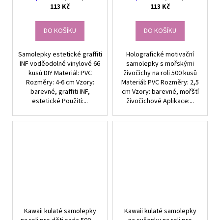
113 Kč
113 Kč
DO KOŠÍKU
DO KOŠÍKU
Samolepky estetické graffiti
Holografické motivační
INF voděodolné vinylové 66
samolepky s mořskými
kusů DIY Materiál: PVC
živočichy na roli 500 kusů
Rozměry: 4-6 cm Vzory:
Materiál: PVC Rozměry: 2,5
barevné, graffiti INF,
cm Vzory: barevné, mořští
estetické Použití:...
živočichové Aplikace:...
Kawaii kulaté samolepky
Kawaii kulaté samolepky