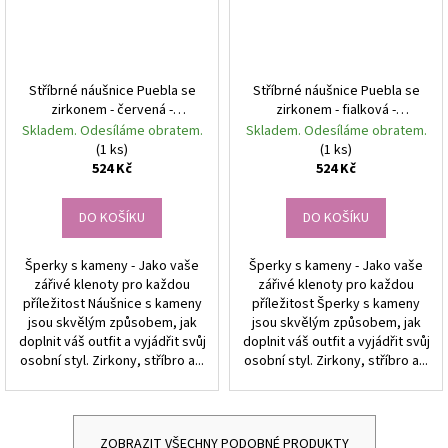
Stříbrné náušnice Puebla se
Stříbrné náušnice Puebla se
zirkonem - červená -
zirkonem - fialková -
pozlacené
pozlacené
Skladem. Odesíláme obratem.
Skladem. Odesíláme obratem.
(1 ks)
(1 ks)
524 Kč
524 Kč
DO KOŠÍKU
DO KOŠÍKU
Šperky s kameny - Jako vaše
Šperky s kameny - Jako vaše
zářivé klenoty pro každou
zářivé klenoty pro každou
příležitost Náušnice s kameny
příležitost Šperky s kameny
jsou skvělým způsobem, jak
jsou skvělým způsobem, jak
doplnit váš outfit a vyjádřit svůj
doplnit váš outfit a vyjádřit svůj
osobní styl. Zirkony, stříbro a...
osobní styl. Zirkony, stříbro a...
ZOBRAZIT VŠECHNY PODOBNÉ PRODUKTY