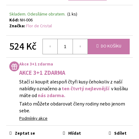
Skladem. Odesíláme obratem.
(1 ks)
Kód:
NH-006
Značka:
Flor de Cristal
524 Kč
DO KOŠÍKU
Měrná
cena:
Akce 3+1 zdarma
AKCE 3+1 ZDARMA
Stačí si koupit alespoň čtyři kusy čehokoliv z naší
nabídky označeno a
ten čtvrtý nejlevnější
v košíku
máte od
nás zdarma.
Takto můžete obdarovat členy rodiny nebo jenom
sebe.
Podmínky akce
Zeptat se
Hlídat
Sdílet