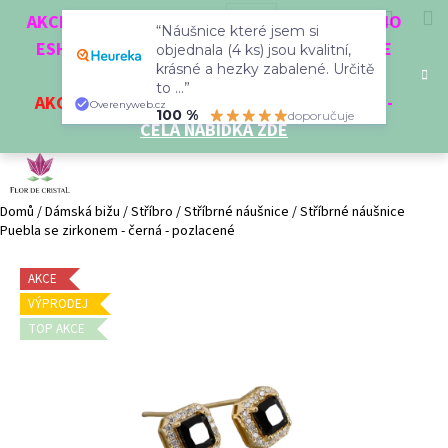
K
Přejít
Hledat
Nákup
M
Přihlášení
CZK
AKCE 3 + 1 ZDARMA. NAKUPTE 4 VĚCI Z NAŠEHO
na
“Náušnice které jsem si
o
obsah
ESHOPU A ČTVRTÝ NEJLEVNĚJŠÍ DOSTANETE
Zpět
Zpět
objednala (4 ks) jsou kvalitní,
košík
š
krásné a hezky zabalené. Určitě
ZDARMA!
í
to ...”
AKCE
NA VYBRANÉ VÝROBKY
-
SLEVA AŽ 35%
-
C
Overenyweb.cz
k
100 %
doporučuje
CELÁ NABÍDKA ZDE
o
p
o
t
Domů
/
Dámská bižu
/
Stříbro
/
Stříbrné náušnice
/
Stříbrné náušnice
Puebla se zirkonem - černá - pozlacené
ř
e
AKCE
b
VÝPRODEJ
u
TOP AKCE
j
e
t
e
n