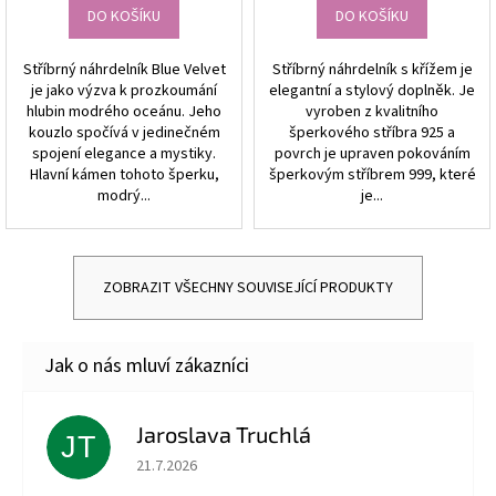
DO KOŠÍKU
DO KOŠÍKU
Stříbrný náhrdelník Blue Velvet
Stříbrný náhrdelník s křížem je
je jako výzva k prozkoumání
elegantní a stylový doplněk. Je
hlubin modrého oceánu. Jeho
vyroben z kvalitního
kouzlo spočívá v jedinečném
šperkového stříbra 925 a
spojení elegance a mystiky.
povrch je upraven pokováním
Hlavní kámen tohoto šperku,
šperkovým stříbrem 999, které
modrý...
je...
ZOBRAZIT VŠECHNY SOUVISEJÍCÍ PRODUKTY
Jaroslava Truchlá
JT
Hodnocení obchodu je 5 z 5 hvězdiček.
21.7.2026