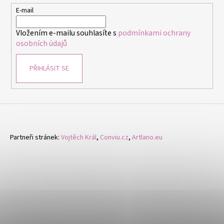
t
E-mail
í
Vložením e-mailu souhlasíte s
podmínkami ochrany
osobních údajů
PŘIHLÁSIT SE
Partneři stránek:
Vojtěch Král
,
Conviu.cz
,
Artlano.eu