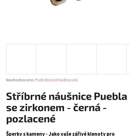
a
j
í
t
?
HLEDAT
Průměrné
Neohodnoceno
Podrobnosti hodnocení
hodnocení
produktu
Stříbrné náušnice Puebla
D
je
0,0
o
se zirkonem - černá -
z
p
5
pozlacené
o
hvězdiček.
r
u
Šperky s kameny - Jako vaše zářivé klenoty pro