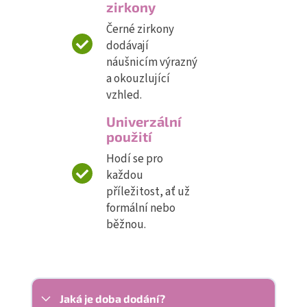
zirkony
Černé zirkony
dodávají
náušnicím výrazný
a okouzlující
vzhled.
Univerzální
použití
Hodí se pro
každou
příležitost, ať už
formální nebo
běžnou.
Jaká je doba dodání?