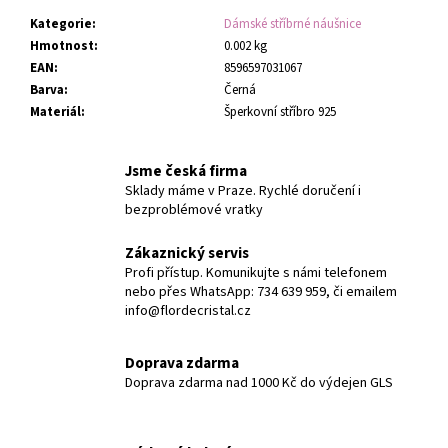
Kategorie
:
Dámské stříbrné náušnice
Hmotnost
:
0.002 kg
EAN
:
8596597031067
Barva
:
Černá
Materiál
:
Šperkovní stříbro 925
Jsme česká firma
Sklady máme v Praze. Rychlé doručení i
bezproblémové vratky
Zákaznický servis
Profi přístup. Komunikujte s námi telefonem
nebo přes WhatsApp: 734 639 959, či emailem
info@flordecristal.cz
Doprava zdarma
Doprava zdarma nad 1000 Kč do výdejen GLS