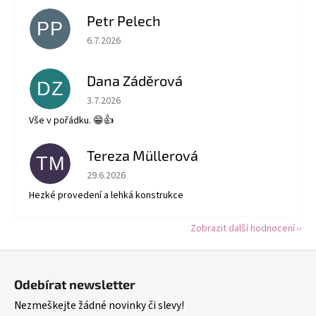
Petr Pelech
PP
Hodnocení obchodu je 5 z 5 hvězdiček.
6.7.2026
Dana Záděrová
DZ
Hodnocení obchodu je 5 z 5 hvězdiček.
3.7.2026
Vše v pořádku. 😁👍
Tereza Müllerová
TM
Hodnocení obchodu je 5 z 5 hvězdiček.
29.6.2026
Hezké provedení a lehká konstrukce
Zobrazit další hodnocení
Z
á
Odebírat newsletter
p
Nezmeškejte žádné novinky či slevy!
a