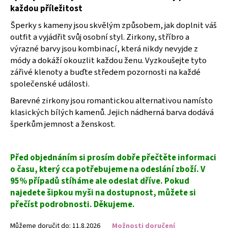
č
každou příležitost
u
j
Šperky s kameny jsou skvělým způsobem, jak doplnit váš
e
outfit a vyjádřit svůj osobní styl. Zirkony, stříbro a
m
výrazné barvy jsou kombinací, která nikdy nevyjde z
e
módy a dokáží okouzlit každou ženu. Vyzkoušejte tyto
zářivé klenoty a buďte středem pozornosti na každé
společenské události.
MÍCHAČKA
KARET
Barevné zirkony jsou romantickou alternativou namísto
199
klasických bílých kamenů. Jejich nádherná barva dodává
Kč
šperkům jemnost a ženskost.
Před objednáním si prosím dobře přečtěte informaci
o času, který cca potřebujeme na odeslání zboží. V
95% případů stíháme ale odeslat dříve. Pokud
najedete šipkou myši na dostupnost, můžete si
přečíst podrobnosti. Děkujeme.
Můžeme doručit do:
11.8.2026
Možnosti doručení