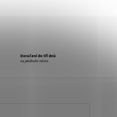
- NÁUŠNICE S KRYSTALY
Doručení do tří dnů
na jakékoliv místo