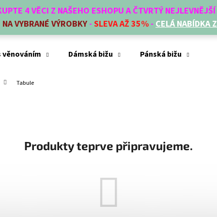
AKUPTE 4 VĚCI Z NAŠEHO ESHOPU A ČTVRTÝ NEJLEVNĚJŠ
E
NA VYBRANÉ VÝROBKY
-
SLEVA AŽ 35%
-
CELÁ NABÍDKA 
Co potřebujete najít?
s věnováním
Dámská bižu
Pánská bižu
Mó
Tabule
HLEDAT
Doporučujeme
Produkty teprve připravujeme.