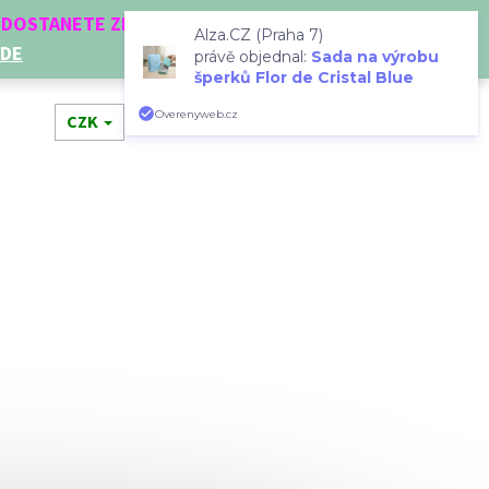
Í DOSTANETE ZDARMA!
Alza.CZ (Praha 7)
ZDE
právě objednal:
Sada na výrobu
šperků Flor de Cristal Blue
Hledat
Přihlášení
Nákupní
Overenyweb.cz
dní doplňky
CZK
Novinky
Doplňkový prodej
Dá
košík
Následující