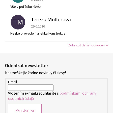
Vše v pořádku. 😁👍
Tereza Müllerová
TM
Hodnocení obchodu je 5 z 5 hvězdiček.
29.6.2026
Hezké provedení a lehká konstrukce
Zobrazit další hodnocení
Z
á
Odebírat newsletter
p
Nezmeškejte žádné novinky či slevy!
a
t
E-mail
í
Vložením e-mailu souhlasíte s
podmínkami ochrany
osobních údajů
PŘIHLÁSIT SE