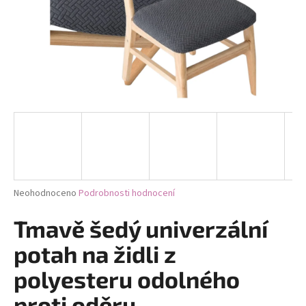
a
j
í
t
?
HLEDAT
Průměrné
Neohodnoceno
Podrobnosti hodnocení
hodnocení
D
produktu
Tmavě šedý univerzální
je
o
0,0
potah na židli z
p
z
o
5
polyesteru odolného
r
hvězdiček.
u
proti oděru