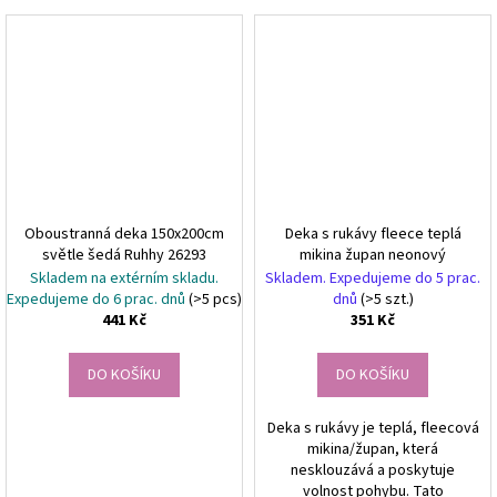
Oboustranná deka 150x200cm
Deka s rukávy fleece teplá
světle šedá Ruhhy 26293
mikina župan neonový
Skladem na extérním skladu.
Skladem. Expedujeme do 5 prac.
Expedujeme do 6 prac. dnů
(>5 pcs)
dnů
(>5 szt.)
441 Kč
351 Kč
DO KOŠÍKU
DO KOŠÍKU
Deka s rukávy je teplá, fleecová
mikina/župan, která
nesklouzává a poskytuje
volnost pohybu. Tato