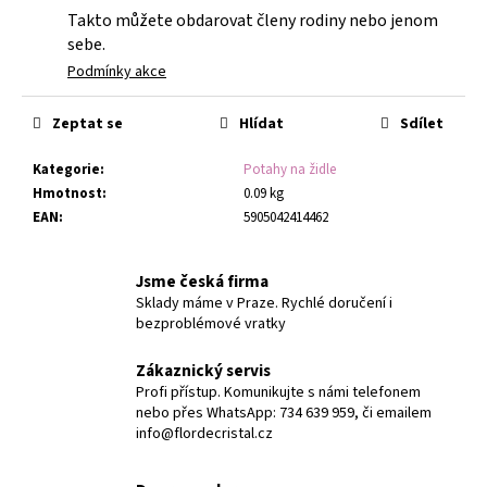
Takto můžete obdarovat členy rodiny nebo jenom
sebe.
Podmínky akce
Zeptat se
Hlídat
Sdílet
Kategorie
:
Potahy na židle
Hmotnost
:
0.09 kg
EAN
:
5905042414462
Jsme česká firma
Sklady máme v Praze. Rychlé doručení i
bezproblémové vratky
Zákaznický servis
Profi přístup. Komunikujte s námi telefonem
nebo přes WhatsApp: 734 639 959, či emailem
info@flordecristal.cz