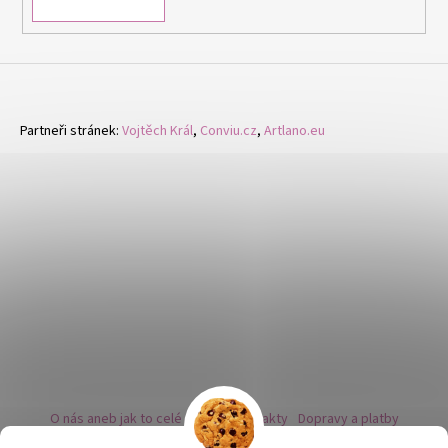
Partneři stránek:
Vojtěch Král
,
Conviu.cz
,
Artlano.eu
O nás aneb jak to celé začalo
Kontakty
Dopravy a platby
Kovy a puncovní značky
Naše nabídka náušnic
Novinky