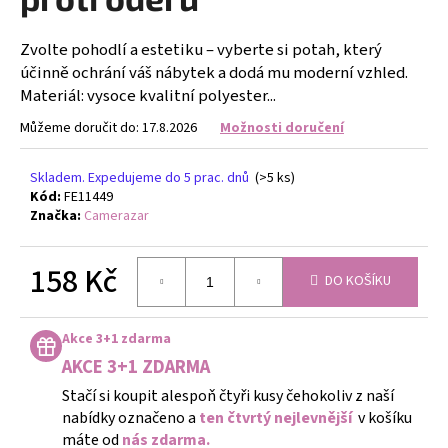
č
u
j
Zvolte pohodlí a estetiku – vyberte si potah, který
e
účinně ochrání váš nábytek a dodá mu moderní vzhled.
m
Materiál: vysoce kvalitní polyester...
e
Můžeme doručit do:
17.8.2026
Možnosti doručení
GUMIČKY
Skladem. Expedujeme do 5 prac. dnů
(>5 ks)
NA
Kód:
FE11449
VÝROBU
Značka:
Camerazar
NÁRAMKŮ
SADA
4400KS
158 Kč
FLOR
DO KOŠÍKU
DE
Měrná
CRISTAL
cena:
299
Akce 3+1 zdarma
Kč
AKCE 3+1 ZDARMA
Stačí si koupit alespoň čtyři kusy čehokoliv z naší
nabídky označeno a
ten čtvrtý nejlevnější
v košíku
máte od
nás zdarma.