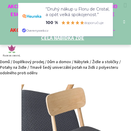
K
Přejít
Hledat
Nákup
M
Přihlášení
CZK
AKCE 3 + 1 ZDARMA. NAKUPTE 4 VĚCI Z NAŠEHO
na
“Druhý nákup u Floru de Cristal,
o
obsah
ESHOPU A ČTVRTÝ NEJLEVNĚJŠÍ DOSTANETE
Zpět
Zpět
a opět velká spokojenost.”
košík
š
ZDARMA!
100 %
doporučuje
í
AKCE
NA VYBRANÉ VÝROBKY
-
SLEVA AŽ 35%
-
C
Overenyweb.cz
k
CELÁ NABÍDKA ZDE
o
p
o
t
Domů
/
Doplňkový prodej
/
Dům a domov
/
Nábytek
/
Židle a stoličky
/
Potahy na židle
/
Tmavě šedý univerzální potah na židli z polyesteru
ř
odolného proti oděru
e
b
u
j
e
t
e
n