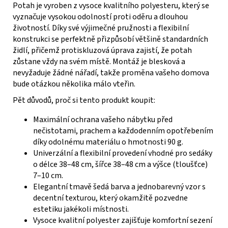
Potah je vyroben z vysoce kvalitního polyesteru, který se
vyznačuje vysokou odolností proti oděru a dlouhou
životností. Díky své výjimečné pružnosti a flexibilní
konstrukci se perfektně přizpůsobí většině standardních
židlí, přičemž protiskluzová úprava zajistí, že potah
zůstane vždy na svém místě. Montáž je blesková a
nevyžaduje žádné nářadí, takže proměna vašeho domova
bude otázkou několika málo vteřin.
Pět důvodů, proč si tento produkt koupit:
Maximální ochrana vašeho nábytku před
nečistotami, prachem a každodenním opotřebením
díky odolnému materiálu o hmotnosti 90 g.
Univerzální a flexibilní provedení vhodné pro sedáky
o délce 38–48 cm, šířce 38–48 cm a výšce (tloušťce)
7–10 cm.
Elegantní tmavě šedá barva a jednobarevný vzor s
decentní texturou, který okamžitě pozvedne
estetiku jakékoli místnosti.
Vysoce kvalitní polyester zajišťuje komfortní sezení