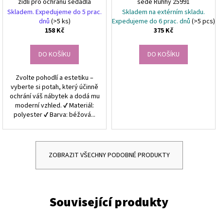
židli pro ochranu sedadla
šedé Ruhhy 25991
Skladem. Expedujeme do 5 prac.
Skladem na extérním skladu.
dnů
(>5 ks)
Expedujeme do 6 prac. dnů
(>5 pcs)
158 Kč
375 Kč
DO KOŠÍKU
DO KOŠÍKU
Zvolte pohodlí a estetiku –
vyberte si potah, který účinně
ochrání váš nábytek a dodá mu
moderní vzhled. ✔ Materiál:
polyester ✔ Barva: béžová...
ZOBRAZIT VŠECHNY PODOBNÉ PRODUKTY