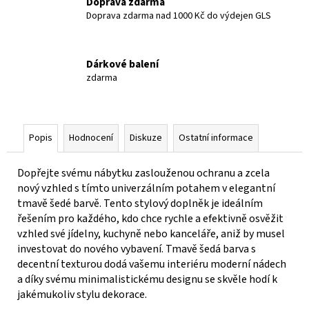
Doprava zdarma
Doprava zdarma nad 1000 Kč do výdejen GLS
Dárkové balení
zdarma
Popis
Hodnocení
Diskuze
Ostatní informace
Dopřejte svému nábytku zaslouženou ochranu a zcela
nový vzhled s tímto univerzálním potahem v elegantní
tmavě šedé barvě. Tento stylový doplněk je ideálním
řešením pro každého, kdo chce rychle a efektivně osvěžit
vzhled své jídelny, kuchyně nebo kanceláře, aniž by musel
investovat do nového vybavení. Tmavě šedá barva s
decentní texturou dodá vašemu interiéru moderní nádech
a díky svému minimalistickému designu se skvěle hodí k
jakémukoliv stylu dekorace.