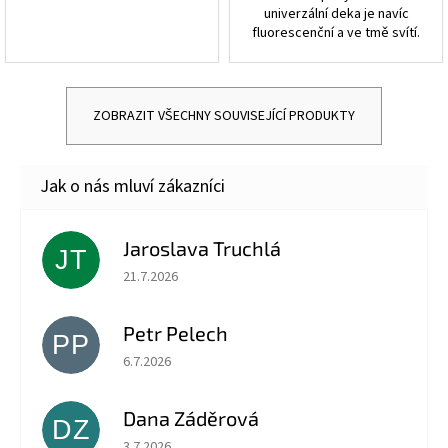
univerzální deka je navíc
fluorescenční a ve tmě svítí.
ZOBRAZIT VŠECHNY SOUVISEJÍCÍ PRODUKTY
Jaroslava Truchlá
JT
Hodnocení obchodu je 5 z 5 hvězdiček.
21.7.2026
Petr Pelech
PP
Hodnocení obchodu je 5 z 5 hvězdiček.
6.7.2026
Dana Záděrová
DZ
Hodnocení obchodu je 5 z 5 hvězdiček.
3.7.2026