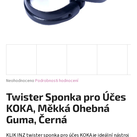
a
j
í
t
?
HLEDAT
Průměrné
Neohodnoceno
Podrobnosti hodnocení
hodnocení
produktu
Twister Sponka pro Účes
D
je
0,0
o
KOKA, Měkká Ohebná
z
p
5
Guma, Černá
o
hvězdiček.
r
u
KLIK INZ twister sponka pro účes KOKA je ideální nástroj