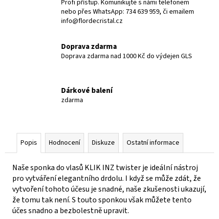
Profi přístup. Komunikujte s námi telefonem
nebo přes WhatsApp: 734 639 959, či emailem
info@flordecristal.cz
Doprava zdarma
Doprava zdarma nad 1000 Kč do výdejen GLS
Dárkové balení
zdarma
Popis
Hodnocení
Diskuze
Ostatní informace
Naše sponka do vlasů KLIK INZ twister je ideální nástroj
pro vytváření elegantního drdolu. I když se může zdát, že
vytvoření tohoto účesu je snadné, naše zkušenosti ukazují,
že tomu tak není. S touto sponkou však můžete tento
účes snadno a bezbolestně upravit.