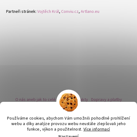
Partneři stránek:
Vojtěch Král
,
Conviu.cz
,
Artlano.eu
O nás aneb jak to celé začalo
Kontakty
Dopravy a platby
Kovy a puncovní značky
Naše nabídka náušnic
Novinky
Facebook - sledujte nás
Instagram - sledujte nás
BLOG
Obchodní podmínky
Ochrana osobních údajů
Používáme cookies, abychom Vám umožnili pohodlné prohlížení
Zpětný odběr vysloužilých bateriích
webu a díky analýze provozu webu neustále zlepšovali jeho
funkce, výkon a použitelnost.
Více informací
Nastavení