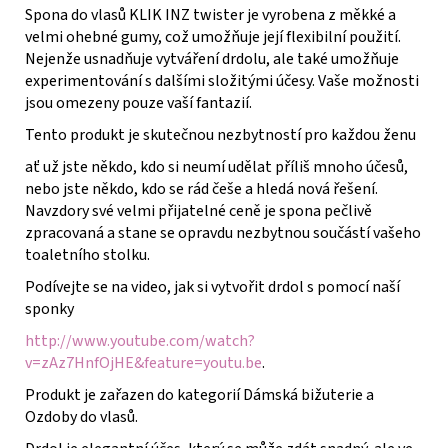
Spona do vlasů KLIK INZ twister je vyrobena z měkké a
velmi ohebné gumy, což umožňuje její flexibilní použití.
Nejenže usnadňuje vytváření drdolu, ale také umožňuje
experimentování s dalšími složitými účesy. Vaše možnosti
jsou omezeny pouze vaší fantazií.
Tento produkt je skutečnou nezbytností pro každou ženu
ať už jste někdo, kdo si neumí udělat příliš mnoho účesů,
nebo jste někdo, kdo se rád češe a hledá nová řešení.
Navzdory své velmi přijatelné ceně je spona pečlivě
zpracovaná a stane se opravdu nezbytnou součástí vašeho
toaletního stolku.
Podívejte se na video, jak si vytvořit drdol s pomocí naší
sponky
http://www.youtube.com/watch?
v=zAz7HnfOjHE&feature=youtu.be
.
Produkt je zařazen do kategorií Dámská bižuterie a
Ozdoby do vlasů.