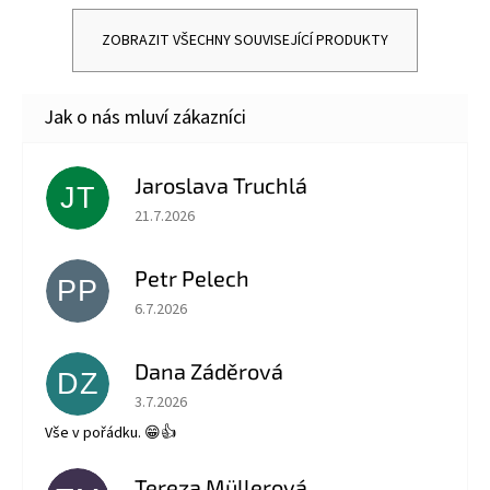
ZOBRAZIT VŠECHNY SOUVISEJÍCÍ PRODUKTY
Jaroslava Truchlá
JT
Hodnocení obchodu je 5 z 5 hvězdiček.
21.7.2026
Petr Pelech
PP
Hodnocení obchodu je 5 z 5 hvězdiček.
6.7.2026
Dana Záděrová
DZ
Hodnocení obchodu je 5 z 5 hvězdiček.
3.7.2026
Vše v pořádku. 😁👍
Tereza Müllerová