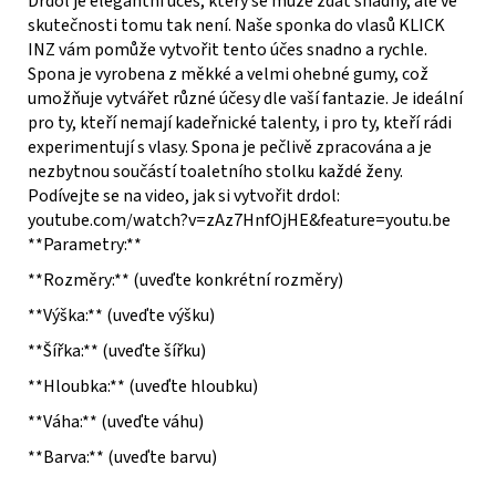
Drdol je elegantní účes, který se může zdát snadný, ale ve
skutečnosti tomu tak není. Naše sponka do vlasů KLICK
INZ vám pomůže vytvořit tento účes snadno a rychle.
Spona je vyrobena z měkké a velmi ohebné gumy, což
umožňuje vytvářet různé účesy dle vaší fantazie. Je ideální
pro ty, kteří nemají kadeřnické talenty, i pro ty, kteří rádi
experimentují s vlasy. Spona je pečlivě zpracována a je
nezbytnou součástí toaletního stolku každé ženy.
Podívejte se na video, jak si vytvořit drdol:
youtube.com/watch?v=zAz7HnfOjHE&feature=youtu.be
**Parametry:**
**Rozměry:** (uveďte konkrétní rozměry)
**Výška:** (uveďte výšku)
**Šířka:** (uveďte šířku)
**Hloubka:** (uveďte hloubku)
**Váha:** (uveďte váhu)
**Barva:** (uveďte barvu)