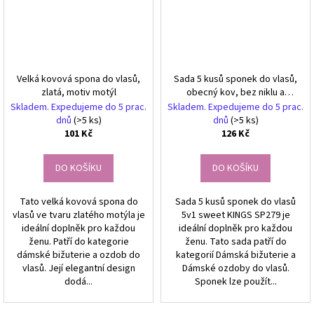
Velká kovová spona do vlasů,
Sada 5 kusů sponek do vlasů,
zlatá, motiv motýl
obecný kov, bez niklu a
chromu, rozměry 15x7,5x1,5
Skladem. Expedujeme do 5 prac.
Skladem. Expedujeme do 5 prac.
cm
dnů
(>5 ks)
dnů
(>5 ks)
101 Kč
126 Kč
DO KOŠÍKU
DO KOŠÍKU
Tato velká kovová spona do
Sada 5 kusů sponek do vlasů
vlasů ve tvaru zlatého motýla je
5v1 sweet KINGS SP279 je
ideální doplněk pro každou
ideální doplněk pro každou
ženu. Patří do kategorie
ženu. Tato sada patří do
dámské bižuterie a ozdob do
kategorií Dámská bižuterie a
vlasů. Její elegantní design
Dámské ozdoby do vlasů.
dodá...
Sponek lze použít...