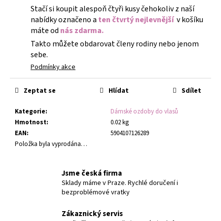
Stačí si koupit alespoň čtyři kusy čehokoliv z naší
nabídky označeno a
ten čtvrtý nejlevnější
v košíku
máte od
nás zdarma.
Takto můžete obdarovat členy rodiny nebo jenom
sebe.
Podmínky akce
Zeptat se
Hlídat
Sdílet
Kategorie
:
Dámské ozdoby do vlasů
Hmotnost
:
0.02 kg
EAN
:
5904107126289
Položka byla vyprodána…
Jsme česká firma
Sklady máme v Praze. Rychlé doručení i
bezproblémové vratky
Zákaznický servis