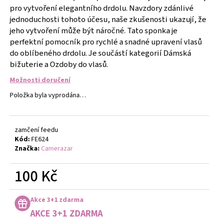
č
pro vytvoření elegantního drdolu. Navzdory zdánlivé
u
jednoduchosti tohoto účesu, naše zkušenosti ukazují, že
j
jeho vytvoření může být náročné. Tato sponka je
e
perfektní pomocník pro rychlé a snadné upravení vlasů
m
do oblíbeného drdolu. Je součástí kategorií Dámská
e
bižuterie a Ozdoby do vlasů.
Možnosti doručení
NÁRAMEK
Z
Položka byla vyprodána…
PRAVÝCH
KAMENŮ
ACHÁT
RŮŽOVÝ
zamčení feedu
A
Kód:
FE624
HEMATIT.
Značka:
Camerazar
UNISEX
149
100 Kč
Kč
Měrná
cena:
Akce 3+1 zdarma
AKCE 3+1 ZDARMA