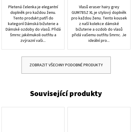
Pletená čelenka je elegantní
Vlasů eraser hairy grey
doplněk pro každou ženu.
GUM78SZ XL je stylový doplněk
Tento produkt patří do
pro každou ženu. Tento kousek
kategorií Dámská bižuterie a
z naší kolekce dámské
Dámské ozdoby do vlasů. Přidá
bižuterie a ozdob do vlasů
šmrnc jakémukoli outfitu a
přidá vašemu outfitu šmrnc. Je
zvýrazní vaši...
ideální pro...
ZOBRAZIT VŠECHNY PODOBNÉ PRODUKTY