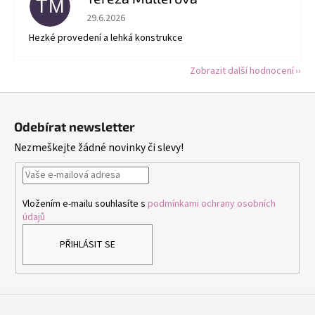
TM
Hodnocení obchodu je 5 z 5 hvězdiček.
29.6.2026
Hezké provedení a lehká konstrukce
Zobrazit další hodnocení
Z
á
Odebírat newsletter
p
Nezmeškejte žádné novinky či slevy!
a
t
í
Vložením e-mailu souhlasíte s
podmínkami ochrany osobních
údajů
PŘIHLÁSIT SE