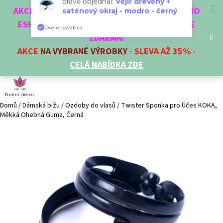
K
Přejít
Overenyweb.cz
Hledat
Nákup
M
Přihlášení
CZK
AKCE 3 + 1 ZDARMA. NAKUPTE 4 VĚCI Z NAŠEHO
na
o
obsah
ESHOPU A ČTVRTÝ NEJLEVNĚJŠÍ DOSTANETE
Zpět
Zpět
košík
š
ZDARMA!
í
AKCE
NA VYBRANÉ VÝROBKY
-
SLEVA AŽ 35%
-
C
k
CELÁ NABÍDKA ZDE
o
p
o
t
Domů
/
Dámská bižu
/
Ozdoby do vlasů
/
Twister Sponka pro Účes KOKA,
Měkká Ohebná Guma, Černá
ř
e
b
u
j
e
t
e
n