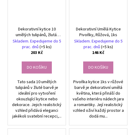
Dekorativní kytice 10
Dekorativní Umělá Kytice
umělých tulipánů, žlutá,
Pivoňky, Růžová, 1ks
materiál: silikon a plast,
Skladem. Expedujeme do 5
Skladem. Expedujeme do 5
délka: 34 cm
prac. dnů
(>5 ks)
prac. dnů
(>5 ks)
203 Kč
146 Kč
DO KOŠÍKU
DO KOŠÍKU
Tato sada 10 umělých
Pivoňka kytice 1ks v růžové
tulipánů v žluté barvě je
barvě je dekorativní umělá
ideální pro vytvoření
květina, která přináší do
okouzlující kytice nebo
vašeho interiéru nádech jara
dekorace. Jejich realistický
a romantiky. Její realistický
vzhled přidává eleganci
vzhled oživí každý prostor a
jakékoli svatební recepci,...
dodá mu...