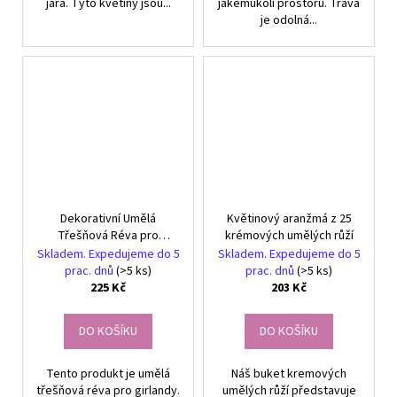
jara. Tyto květiny jsou...
jakémukoli prostoru. Tráva
je odolná...
Dekorativní Umělá
Květinový aranžmá z 25
Třešňová Réva pro
krémových umělých růží
Girlandy, Růžová, 1ks
Skladem. Expedujeme do 5
Skladem. Expedujeme do 5
prac. dnů
(>5 ks)
prac. dnů
(>5 ks)
225 Kč
203 Kč
DO KOŠÍKU
DO KOŠÍKU
Tento produkt je umělá
Náš buket kremových
třešňová réva pro girlandy.
umělých růží představuje