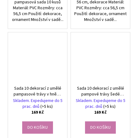
pampasová sada 10 kusů
56 cm, dekorace Materiál:
Materiál: PVC Rozměry: cca
PVC Rozměry: cca 56,5 cm
56,5 cm Použití: dekorace,
Použití: dekorace, ornament
ornament Množství v sadě...
Množství v sadě...
Sada 10 dekorací z umělé
Sada 10 dekorací z umělé
pampasové trávy v hnědé
pampové trávy šedé
barvě
barvy
Skladem. Expedujeme do 5
Skladem. Expedujeme do 5
prac. dnů
(>5 ks)
prac. dnů
(>5 ks)
169 Kč
169 Kč
DO KOŠÍKU
DO KOŠÍKU