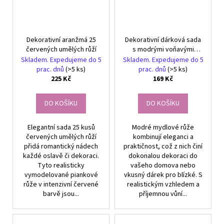
Dekorativní aranžmá 25
Dekorativní dárková sada
červených umělých růží
s modrými voňavými
mydlovými růžemi 18 kusů
Skladem. Expedujeme do 5
Skladem. Expedujeme do 5
prac. dnů
(>5 ks)
prac. dnů
(>5 ks)
225 Kč
169 Kč
DO KOŠÍKU
DO KOŠÍKU
Elegantní sada 25 kusů
Modré mydlové růže
červených umělých růží
kombinují eleganci a
přidá romantický nádech
praktičnost, což z nich činí
každé oslavě či dekoraci.
dokonalou dekoraci do
Tyto realisticky
vašeho domova nebo
vymodelované piankové
vkusný dárek pro blízké. S
růže v intenzivní červené
realistickým vzhledem a
barvě jsou...
příjemnou vůní...