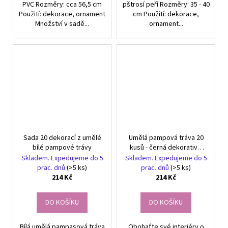
PVC Rozměry: cca 56,5 cm
pštrosí peří Rozměry: 35 - 40
Použití: dekorace, ornament
cm Použití: dekorace,
Množství v sadě...
ornament...
Sada 20 dekorací z umělé
Umělá pampová tráva 20
bílé pampové trávy
kusů - černá dekorativní
rákosová pírka pro design
Skladem. Expedujeme do 5
Skladem. Expedujeme do 5
interiéru a zahrady
prac. dnů
(>5 ks)
prac. dnů
(>5 ks)
214 Kč
214 Kč
DO KOŠÍKU
DO KOŠÍKU
Bílá umělá pampasová tráva
Obohaťte své interiéry o