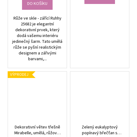
DO KOŠÍKU
Růže ve skle - zářící Ruhhy
25682 je elegantní
dekorativní prvek, který
dodá vašemu interiéru
jedinečný šarm. Tato umělá
růže se pyšní realistickým
designem a zářivými
barvami,...
VÝPRODEJ
Dekorativní větev třešně
Zelený eukalyptový
Mirabelle, umělá, růžová,
popínavý břečťan s