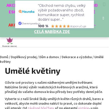
K
Overenyweb.cz
Přejít
Hledat
Nákup
M
Přihlášení
100 %
doporučuje
CZK
AKCE 3 + 1 ZDARMA. NAKUPTE 4 VĚCI Z NAŠEHO
na
o
obsah
ESHOPU A ČTVRTÝ NEJLEVNĚJŠÍ DOSTANETE
Zpět
Zpět
košík
š
ZDARMA!
í
AKCE
NA VYBRANÉ VÝROBKY
-
SLEVA AŽ 35%
-
C
k
CELÁ NABÍDKA ZDE
o
p
o
t
Domů
/
Doplňkový prodej
/
Dům a domov
/
Dekorace a výzdoba
/
Umělé
ř
květiny
e
Umělé květiny
b
u
j
Oživte své prostory s našimi nádhernými umělými květinami.
Nabízíme široký výběr realistických květinových aranžmá, která
e
přinášejí do vašeho domova krásu přírody bez potřeby denní péče.
t
Vyberte si z naší široké škály umělých květin různých druhů, barev a
e
velikostí, abyste mohli snadno nalézt to pravé, co dokonale doplní
n
váš interiér. Od
závěsné břečťany
až po elegantní
vistárie
- u nás