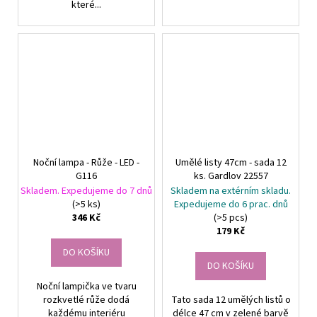
které...
Noční lampa - Růže - LED -
Umělé listy 47cm - sada 12
G116
ks. Gardlov 22557
Skladem. Expedujeme do 7 dnů
Skladem na extérním skladu.
(>5 ks)
Expedujeme do 6 prac. dnů
346 Kč
(>5 pcs)
179 Kč
DO KOŠÍKU
DO KOŠÍKU
Noční lampička ve tvaru
rozkvetlé růže dodá
Tato sada 12 umělých listů o
každému interiéru
délce 47 cm v zelené barvě