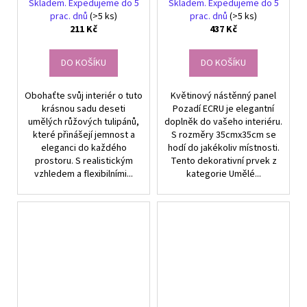
interiéru
ECRU, 35x35 cm, materiál:
Skladem. Expedujeme do 5
Skladem. Expedujeme do 5
jedwab a plast
prac. dnů
(>5 ks)
prac. dnů
(>5 ks)
211 Kč
437 Kč
DO KOŠÍKU
DO KOŠÍKU
Obohaťte svůj interiér o tuto
Květinový nástěnný panel
krásnou sadu deseti
Pozadí ECRU je elegantní
umělých růžových tulipánů,
doplněk do vašeho interiéru.
které přinášejí jemnost a
S rozměry 35cmx35cm se
eleganci do každého
hodí do jakékoliv místnosti.
prostoru. S realistickým
Tento dekorativní prvek z
vzhledem a flexibilními...
kategorie Umělé...