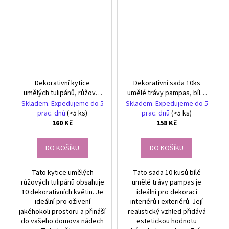
Dekorativní kytice
Dekorativní sada 10ks
umělých tulipánů, růžová,
umělé trávy pampas, bílá,
10 ks
vysoká 60cm
Skladem. Expedujeme do 5
Skladem. Expedujeme do 5
prac. dnů
(>5 ks)
prac. dnů
(>5 ks)
160 Kč
158 Kč
DO KOŠÍKU
DO KOŠÍKU
Tato kytice umělých
Tato sada 10 kusů bílé
růžových tulipánů obsahuje
umělé trávy pampas je
10 dekorativních květin. Je
ideální pro dekoraci
ideální pro oživení
interiérů i exteriérů. Její
jakéhokoli prostoru a přináší
realistický vzhled přidává
do vašeho domova nádech
estetickou hodnotu