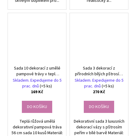
skvělým doplňkem pro...
realisticky a...
Sada 10 dekorací z umělé
Sada 3 dekorací z
pampové trávy v teplé
přírodních bílých pštrosích
růžové barvě
peří
Skladem. Expedujeme do 5
Skladem. Expedujeme do 5
prac. dnů
(>5 ks)
prac. dnů
(>5 ks)
169 Kč
270 Kč
DO KOŠÍKU
DO KOŠÍKU
Teplá růžová umělá
Dekorativní sada 3 luxusních
dekorativní pampová tráva
dekorací vázy s pštrosím
56 cm sada 10 kusů Materiál:
peřím v bílé barvě Materiál: