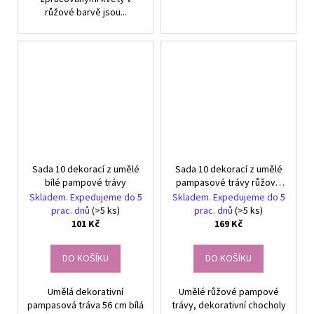
růžové barvě jsou...
Sada 10 dekorací z umělé
Sada 10 dekorací z umělé
bílé pampové trávy
pampasové trávy růžové
barvy
Skladem. Expedujeme do 5
Skladem. Expedujeme do 5
prac. dnů
(>5 ks)
prac. dnů
(>5 ks)
101 Kč
169 Kč
DO KOŠÍKU
DO KOŠÍKU
Umělá dekorativní
Umělé růžové pampové
pampasová tráva 56 cm bílá
trávy, dekorativní chocholy