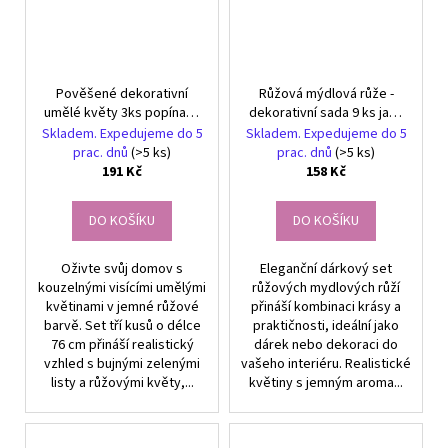
Pověšené dekorativní
Růžová mýdlová růže -
umělé květy 3ks popínavé
dekorativní sada 9 ks jako
růžové
dokonalý dárek
Skladem. Expedujeme do 5
Skladem. Expedujeme do 5
prac. dnů
(>5 ks)
prac. dnů
(>5 ks)
191 Kč
158 Kč
DO KOŠÍKU
DO KOŠÍKU
Oživte svůj domov s
Eleganční dárkový set
kouzelnými visícími umělými
růžových mydlových růží
květinami v jemné růžové
přináší kombinaci krásy a
barvě. Set tří kusů o délce
praktičnosti, ideální jako
76 cm přináší realistický
dárek nebo dekoraci do
vzhled s bujnými zelenými
vašeho interiéru. Realistické
listy a růžovými květy,...
květiny s jemným aroma...