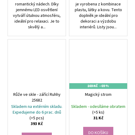
romantický nádech. Díky
je vyrobena z kombinace
jemnému LED osvětlení
plastu, látky a kovu. Tento
vytváří útulnou atmosféru,
doplněk je ideální pro
ideální pro relaxaci. Je to
dekoraci a výzdobu
skvělý a...
interiérů. Listy jsou...
103 KČ
–69 %
Růže ve skle - zářící Ruhhy
Magický strom
25682
Skladem na extérním skladu.
Skladem - odesíláme obratem
Expedujeme do 6 prac. dnů
(>5 ks)
(>5 pcs)
31 Kč
393 Kč
DO KOŠÍKU