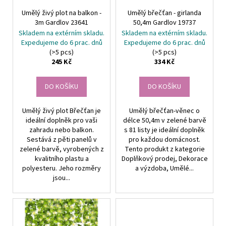
r
ů
Umělý živý plot na balkon -
Umělý břečťan - girlanda
o
3m Gardlov 23641
50,4m Gardlov 19737
d
Skladem na extérním skladu.
Skladem na extérním skladu.
u
Expedujeme do 6 prac. dnů
Expedujeme do 6 prac. dnů
(>5 pcs)
(>5 pcs)
k
245 Kč
334 Kč
t
ů
DO KOŠÍKU
DO KOŠÍKU
Umělý živý plot Břečťan je
Umělý břečťan-věnec o
ideální doplněk pro vaši
délce 50,4m v zelené barvě
zahradu nebo balkon.
s 81 listy je ideální doplněk
Sestává z pěti panelů v
pro každou domácnost.
zelené barvě, vyrobených z
Tento produkt z kategorie
kvalitního plastu a
Doplňkový prodej, Dekorace
polyesteru. Jeho rozměry
a výzdoba, Umělé...
jsou...