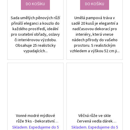
DO KOŠÍKU
DO KOŠÍKU
Sada umělých pěnových růží
Umělá pampová tráva v
přináší eleganci a kouzlo do
sadě 20 kusů je elegantní a
každého prostředí, ideální
nadčasovou dekorací pro
pro svatební obřady, oslavy
interiéry, která vnese
či interiérovou výzdobu.
nádech přírody do vašeho
Obsahuje 25 realisticky
prostoru. S realistickým
vypadajících...
vzhledem a výškou 52 cm ji...
Vonné modré mýdlové
Věčná růže ve skle
růže 9 ks - Dekorativní
červená vedla dárek
dárková sada pro každou
svítící pro příležitost pro
Skladem. Expedujeme do 5
Skladem. Expedujeme do 5