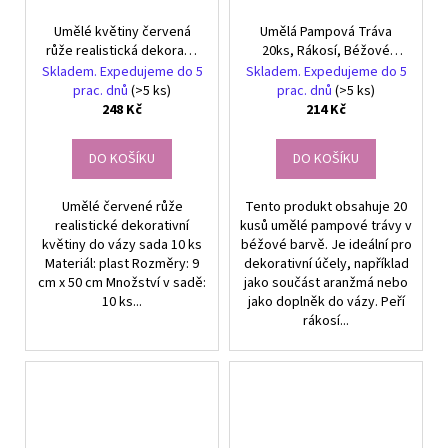
Umělé květiny červená
Umělá Pampová Tráva
růže realistická dekorace
20ks, Rákosí, Béžové
sada 10 ks
Dekorativní Peří
Skladem. Expedujeme do 5
Skladem. Expedujeme do 5
prac. dnů
(>5 ks)
prac. dnů
(>5 ks)
248 Kč
214 Kč
DO KOŠÍKU
DO KOŠÍKU
Umělé červené růže
Tento produkt obsahuje 20
realistické dekorativní
kusů umělé pampové trávy v
květiny do vázy sada 10 ks
béžové barvě. Je ideální pro
Materiál: plast Rozměry: 9
dekorativní účely, například
cm x 50 cm Množství v sadě:
jako součást aranžmá nebo
10 ks...
jako doplněk do vázy. Peří
rákosí...