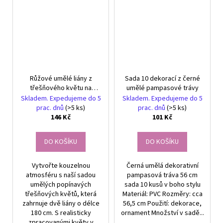
Růžové umělé liány z
Sada 10 dekorací z černé
třešňového květu na
umělé pampasové trávy
girlandy dekorativní 2 ks
Skladem. Expedujeme do 5
Skladem. Expedujeme do 5
prac. dnů
(>5 ks)
prac. dnů
(>5 ks)
146 Kč
101 Kč
DO KOŠÍKU
DO KOŠÍKU
Vytvořte kouzelnou
Černá umělá dekorativní
atmosféru s naší sadou
pampasová tráva 56 cm
umělých popínavých
sada 10 kusů v boho stylu
třešňových květů, která
Materiál: PVC Rozměry: cca
zahrnuje dvě liány o délce
56,5 cm Použití: dekorace,
180 cm. S realisticky
ornament Množství v sadě...
zpracovanými květy v