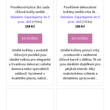
Pivoňková kytice 2ks sada
Pověšené dekorativní
růžové květy umělé
květiny umělá vrba 3ks
dekorativní květiny
pnoucí růžové
Skladem. Expedujeme do 5
Skladem. Expedujeme do 5
prac. dnů
(>5 ks)
prac. dnů
(>5 ks)
158 Kč
180 Kč
DO KOŠÍKU
DO KOŠÍKU
Umělé květiny v podobě
Umělé květiny pnoucí vrby
růžových pivoňků jsou
zvonkovité v nádherné
ideální volbou pro elegantní
růžové barvě s délkou 78 cm
a trvanlivou dekoraci vašeho
jsou ideálním doplňkem pro
domova nebo speciálních
jakýkoli interiér. Díky
událostí. Vyrobené z
realistickému vzhledu a
kvalitního plastu, nabízí...
detailnímu zpracování...