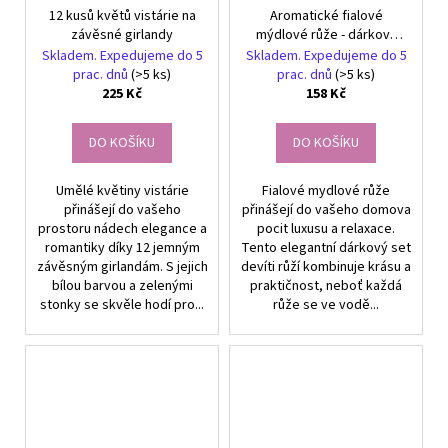
12 kusů květů vistárie na
Aromatické fialové
závěsné girlandy
mýdlové růže - dárková
sada 9 kusů pro elegantní
Skladem. Expedujeme do 5
Skladem. Expedujeme do 5
dekoraci
prac. dnů
(>5 ks)
prac. dnů
(>5 ks)
225 Kč
158 Kč
DO KOŠÍKU
DO KOŠÍKU
Umělé květiny vistárie
Fialové mydlové růže
přinášejí do vašeho
přinášejí do vašeho domova
prostoru nádech elegance a
pocit luxusu a relaxace.
romantiky díky 12 jemným
Tento elegantní dárkový set
závěsným girlandám. S jejich
devíti růží kombinuje krásu a
bílou barvou a zelenými
praktičnost, neboť každá
stonky se skvěle hodí pro...
růže se ve vodě...