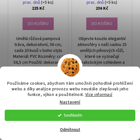
prac. dnů
(>5 ks)
prac. dnů
(>5 ks)
225 Kč
236 Kč
DO KOŠÍKU
DO KOŠÍKU
Umělá růžová pampová
Objevte kouzlo elegantní
tráva, dekorativní, 56 cm,
atmosféry s naší sadou 25
sada 20 kusů v boho stylu
umělých pěnových růží,
Materiál: PVC Rozměry: cca
které se vyznačují
56,5 cm Použití: dekorace,
realistickým vzhledem a
ornament Množství v sadě...
různými odstíny zelené.
Tyto květiny jsou ideálním
doplňkem...
Používáme cookies, abychom Vám umožnili pohodlné prohlížení
webu a díky analýze provozu webu neustále zlepšovali jeho
funkce, výkon a použitelnost.
Více informací
Nastavení
Souhlasím
Odmítnout