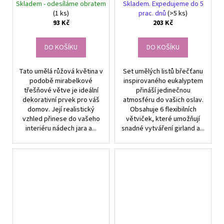
1ks
visícími listy na girlandu, 6
Skladem - odesíláme obratem
Skladem. Expedujeme do 5
ks dekorace
(1 ks)
prac. dnů
(>5 ks)
93 Kč
203 Kč
DO KOŠÍKU
DO KOŠÍKU
Tato umělá růžová květina v
Set umělých listů břečťanu
podobě mirabelkové
inspirovaného eukalyptem
třešňové větve je ideální
přináší jedinečnou
dekorativní prvek pro váš
atmosféru do vašich oslav.
domov. Její realistický
Obsahuje 6 flexibilních
vzhled přinese do vašeho
větviček, které umožňují
interiéru nádech jara a...
snadné vytváření girland a...