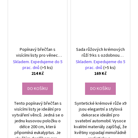
Popínavý břečťan s
Sada růžových krémových
visícími listy pro věnec,
růží 9 ks s ozdobnou
dlouhý 200cm, styl
stuhou dekorace na
Skladem. Expedujeme do 5
Skladem. Expedujeme do 5
eukalyptus
svatební auto umělé
prac. dnů
(>5 ks)
prac. dnů
(>5 ks)
214 Kč
169 Kč
DO KOŠÍKU
DO KOŠÍKU
Tento popínavý břečťan s
Syntetické krémové růže x9
visícími listy je ideální pro
jsou elegantní a stylová
vytváření věnců. Jedná se o
dekorace ideální pro
jednu kusovou položku o
svatební automobil. Vysoce
délce 200 cm, která
kvalitní materiály zajišťují, že
připomíná eukalyptus. Je
květiny vypadají mimořádně