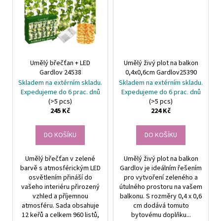
Umělý břečťan + LED
Umělý živý plot na balkon
Gardlov 24538
0,4x0,6cm Gardlov25390
Skladem na extérním skladu.
Skladem na extérním skladu.
Expedujeme do 6 prac. dnů
Expedujeme do 6 prac. dnů
(>5 pcs)
(>5 pcs)
245 Kč
224 Kč
DO KOŠÍKU
DO KOŠÍKU
Umělý břečťan v zelené
Umělý živý plot na balkon
barvě s atmosférickým LED
Gardlov je ideálním řešením
osvětlením přináší do
pro vytvoření zeleného a
vašeho interiéru přirozený
útulného prostoru na vašem
vzhled a příjemnou
balkonu. S rozměry 0,4 x 0,6
atmosféru. Sada obsahuje
cm dodává tomuto
12 keřů a celkem 960 listů,
bytovému doplňku...