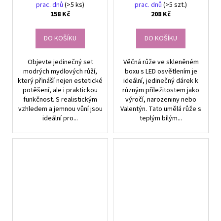
příležitost
ženy
prac. dnů
(>5 ks)
prac. dnů
(>5 szt.)
158 Kč
208 Kč
DO KOŠÍKU
DO KOŠÍKU
Objevte jedinečný set
Věčná růže ve skleněném
modrých mydlových růží,
boxu s LED osvětlením je
který přináší nejen estetické
ideální, jedinečný dárek k
potěšení, ale i praktickou
různým příležitostem jako
funkčnost. S realistickým
výročí, narozeniny nebo
vzhledem a jemnou vůní jsou
Valentýn. Tato umělá růže s
ideální pro...
teplým bílým...