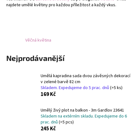
najdete umělé květiny pro každou příležitost a každý vkus.
a
j
í
t
?
Věčná květina
Nejprodávanější
HLEDAT
Umělá kapradina sada dvou závěsných dekorací
v zelené barvě 82 cm
Skladem. Expedujeme do 5 prac. dnů
(>5 ks)
169 Kč
D
o
Umělý živý plot na balkon - 3m Gardlov 23641
p
Skladem na extérním skladu. Expedujeme do 6
o
prac. dnů
(>5 pcs)
r
245 Kč
u