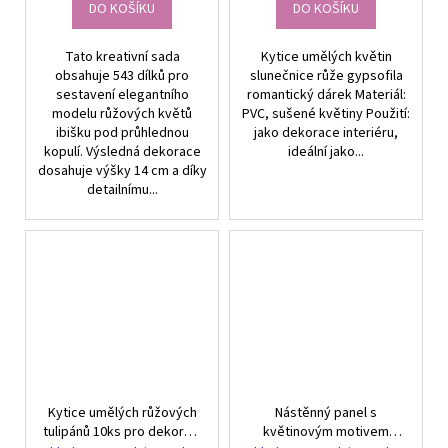
DO KOŠÍKU
DO KOŠÍKU
Tato kreativní sada
Kytice umělých květin
obsahuje 543 dílků pro
slunečnice růže gypsofila
sestavení elegantního
romantický dárek Materiál:
modelu růžových květů
PVC, sušené květiny Použití:
ibišku pod průhlednou
jako dekorace interiéru,
kopulí. Výsledná dekorace
ideální jako...
dosahuje výšky 14 cm a díky
detailnímu...
Kytice umělých růžových
Nástěnný panel s
tulipánů 10ks pro dekoraci
květinovým motivem