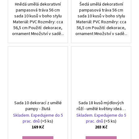
Hnědá umělá dekorativní
Šedá umělá dekorativní
pampasová tráva 56 cm
pampasová tráva 56 cm
sada 10 kusů v boho stylu
sada 10 kusů v boho stylu
Materiál: PVC Rozměry: cca
Materiál: PVC Rozměry: cca
56,5 cm Použití: dekorace,
56,5 cm Použití: dekorace,
ornament Množství v sadě...
ornament Množství v sadě...
Sada 10 dekorací z umělé
Sada 18 kusů mýdlových
pampy - žlutá
růží - umělé květiny ideální
jako dárek
Skladem. Expedujeme do 5
Skladem. Expedujeme do 5
prac. dnů
(>5 ks)
prac. dnů
(>5 ks)
169 Kč
203 Kč