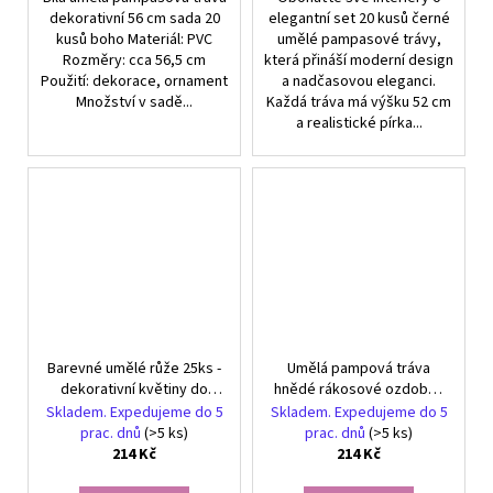
dekorativní 56 cm sada 20
elegantní set 20 kusů černé
kusů boho Materiál: PVC
umělé pampasové trávy,
Rozměry: cca 56,5 cm
která přináší moderní design
Použití: dekorace, ornament
a nadčasovou eleganci.
Množství v sadě...
Každá tráva má výšku 52 cm
a realistické pírka...
Barevné umělé růže 25ks -
Umělá pampová tráva
dekorativní květiny do
hnědé rákosové ozdobné
bytu, imitace kytice
peří 20 ks
Skladem. Expedujeme do 5
Skladem. Expedujeme do 5
prac. dnů
(>5 ks)
prac. dnů
(>5 ks)
214 Kč
214 Kč