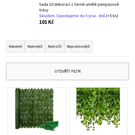
č
Sada 10 dekorací z černé umělé pampasové
u
trávy
j
Skladem. Expedujeme do 5 prac. dnů
(>5 ks)
e
101 Kč
m
e
Ř
a
Abecedně
Nejlevnější
Nejdražší
Nejprodávanější
TERMOIZOLAČNÍ
z
SÁČEK
NA
e
SNÍDANI
n
OTEVŘÍT FILTR
A
OBĚD
í
ŠEDÝ
p
V
149
r
Kč
ý
o
p
d
i
u
s
k
p
t