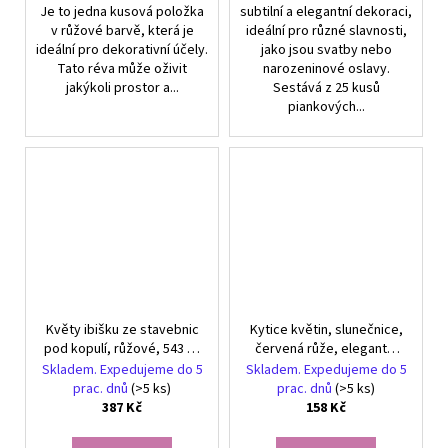
Je to jedna kusová položka
subtilní a elegantní dekoraci,
v růžové barvě, která je
ideální pro různé slavnosti,
ideální pro dekorativní účely.
jako jsou svatby nebo
Tato réva může oživit
narozeninové oslavy.
jakýkoli prostor a...
Sestává z 25 kusů
piankových...
Květy ibišku ze stavebnic
Kytice květin, slunečnice,
pod kopulí, růžové, 543 ks
červená růže, elegantní
+12 let KL04
dárek
Skladem. Expedujeme do 5
Skladem. Expedujeme do 5
prac. dnů
(>5 ks)
prac. dnů
(>5 ks)
387 Kč
158 Kč