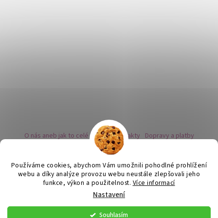
O nás aneb jak to celé začalo
Kontakty
Dopravy a platby
Kovy a puncovní značky
Naše nabídka náušnic
Novinky
Facebook - sledujte nás
Instagram - sledujte nás
BLOG
Obchodní podmínky
Ochrana osobních údajů
Používáme cookies, abychom Vám umožnili pohodlné prohlížení
Zpětný odběr vysloužilých bateriích
webu a díky analýze provozu webu neustále zlepšovali jeho
funkce, výkon a použitelnost.
Více informací
Nastavení
Vytvořil Shoptet
Souhlasím