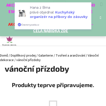
K
Přejít
Hledat
Nákup
M
Přihlášení
CZK
AKCE 3 + 1 ZDARMA. NAKUPTE 4 VĚCI Z NAŠEHO
na
o
Hana z Brna
obsah
ESHOPU A ČTVRTÝ NEJLEVNĚJŠÍ DOSTANETE
Zpět
Zpět
košík
právě objednal:
Kuchyňský
š
organizér na příbory do zásuvky
ZDARMA!
í
AKCE
NA VYBRANÉ VÝROBKY
-
SLEVA AŽ 35%
-
C
Overenyweb.cz
k
CELÁ NABÍDKA ZDE
o
p
o
t
Domů
/
Doplňkový prodej
/
Galanterie
/
Tvoření a aranžování
/
Vánoční
ř
dekorace
/
vánoční přízdoby
e
vánoční přízdoby
b
u
j
Produkty teprve připravujeme.
e
t
e
n