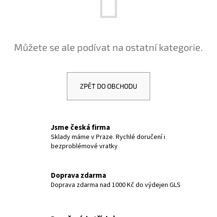
a
j
í
Můžete se ale podívat na ostatní kategorie.
t
?
ZPĚT DO OBCHODU
HLEDAT
Jsme česká firma
Sklady máme v Praze. Rychlé doručení i
bezproblémové vratky
D
o
p
Doprava zdarma
Doprava zdarma nad 1000 Kč do výdejen GLS
o
r
u