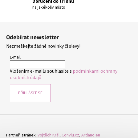
č
Doručení do tří dnů
u
na jakékoliv místo
j
e
Z
m
á
e
Odebírat newsletter
p
Nezmeškejte žádné novinky či slevy!
a
NÁUŠNICE
t
E-mail
CINTIA
FIALOVÁ
í
-
Vložením e-mailu souhlasíte s
podmínkami ochrany
NÁUŠNICE
osobních údajů
S
KRYSTALY
299
PŘIHLÁSIT SE
Kč
Partneři stránek:
Vojtěch Král
,
Conviu.cz
,
Artlano.eu