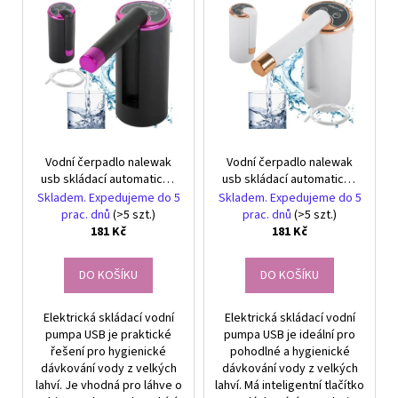
č
V
r
u
ý
o
j
p
e
d
i
m
u
s
e
k
p
t
r
NÁUŠNICE
ů
Vodní čerpadlo nalewak
Vodní čerpadlo nalewak
o
-
usb skládací automatické
usb skládací automatické
DUHA
d
pro láhve distributor
pro láhve distributor
-
Skladem. Expedujeme do 5
Skladem. Expedujeme do 5
u
NÁUŠNICE
prac. dnů
(>5 szt.)
prac. dnů
(>5 szt.)
S
181 Kč
181 Kč
k
KRYSTALY
t
299
DO KOŠÍKU
DO KOŠÍKU
ů
Kč
Elektrická skládací vodní
Elektrická skládací vodní
pumpa USB je praktické
pumpa USB je ideální pro
řešení pro hygienické
pohodlné a hygienické
dávkování vody z velkých
dávkování vody z velkých
lahví. Je vhodná pro láhve o
lahví. Má inteligentní tlačítko