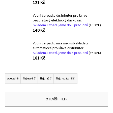
121 Kč
a
j
Vodní čerpadlo distributor pro láhve
í
bezdrátový elektrický dávkovač
t
Skladem. Expedujeme do 5 prac. dnů
(>5 szt.)
140 Kč
?
Vodní čerpadlo nalewak usb skládací
automatické pro láhve distributor
Skladem. Expedujeme do 5 prac. dnů
(>5 szt.)
181 Kč
HLEDAT
Ř
a
Abecedně
Nejlevnější
Nejdražší
Nejprodávanější
D
z
o
p
e
o
n
OTEVŘÍT FILTR
r
í
u
p