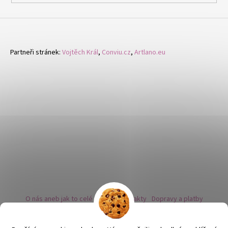
Partneři stránek:
Vojtěch Král
,
Conviu.cz
,
Artlano.eu
O nás aneb jak to celé začalo
Kontakty
Dopravy a platby
Kovy a puncovní značky
Naše nabídka náušnic
Novinky
Facebook - sledujte nás
Instagram - sledujte nás
BLOG