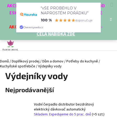
K
Přejít
Hledat
Nákup
M
Přihlášení
CZK
AKCE 3 + 1 ZDARMA. NAKUPTE 4 VĚCI Z NAŠEHO
na
“vŠE PROBĚHLO V
o
obsah
ESHOPU A ČTVRTÝ NEJLEVNĚJŠÍ DOSTANETE
Zpět
Zpět
NAPROSTÉM POŘÁDKU”
košík
š
ZDARMA!
100 %
doporučuje
í
AKCE
NA VYBRANÉ VÝROBKY
-
SLEVA AŽ 35%
-
C
Overenyweb.cz
k
CELÁ NABÍDKA ZDE
o
p
o
t
Domů
/
Doplňkový prodej
/
Dům a domov
/
Potřeby do kuchyně
/
ř
Kuchyňské spotřebiče
/
Výdejníky vody
e
Výdejníky vody
b
u
Nejprodávanější
j
e
t
Vodní čerpadlo distributor bezdrátový
e
elektrický dávkovač automatický
Skladem. Expedujeme do 5 prac. dnů
(>5 szt.)
n