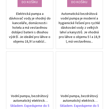
DO KOŠÍKU
DO KOŠÍKU
Elektrická pumpa a
Automatická bezdrátová
dávkovač vody je vhodný do
vodní pumpa je moderní a
kanceláře, domácnosti i
hygienické řešení pro rychlé
hotelu a má vestavěnou
dávkování vody z velkých
dobíjecí baterii s dlouhou
lahví a kanystrů. Je vhodná
výdrží. Je ideální pro láhve o
pro láhve o objemu 5 l a 18,9
objemu 18,9 l a nabízí...
l, má vestavěnou...
Vodní pumpa, bezdrátový
Vodní pumpa, bezdrátový
automatický elektrický
automatický elektrický
dávkovač
dávkovač
Skladem. Expedujeme do 5
Skladem. Expedujeme do 5