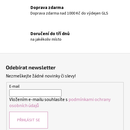
c
Doprava zdarma
í
Doprava zdarma nad 1000 Kč do výdejen GLS
p
r
v
Doručení do tří dnů
k
na jakékoliv místo
y
v
ý
Z
p
á
i
Odebírat newsletter
p
s
Nezmeškejte žádné novinky či slevy!
a
u
t
E-mail
í
Vložením e-mailu souhlasíte s
podmínkami ochrany
osobních údajů
PŘIHLÁSIT SE