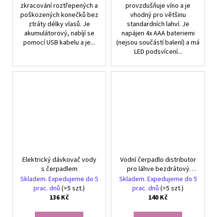
zkracování roztřepených a
provzdušňuje víno a je
poškozených konečků bez
vhodný pro většinu
ztráty délky vlasů. Je
standardních lahví. Je
akumulátorový, nabíjí se
napájen 4x AAA bateriemi
pomocí USB kabelu a je...
(nejsou součástí balení) a má
LED podsvícení...
Elektrický dávkovač vody
Vodní čerpadlo distributor
s čerpadlem
pro láhve bezdrátový
elektrický dávkovač
Skladem. Expedujeme do 5
Skladem. Expedujeme do 5
prac. dnů
(>5 szt.)
prac. dnů
(>5 szt.)
136 Kč
140 Kč