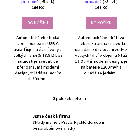
prac. dnů
(>5 szt.)
prac. dnů
(>5 szt.)
166 Kč
166 Kč
DO KOŠÍKU
DO KOŠÍKU
Automatická elektrická
Automatická bezdrátová
vodní pumpa na USB-C
elektrická pumpa na vodu
usnadňuje nalévání vody z
usnadňuje dávkování vody z
velkých lahví (5-18,9 L) bez
velkých lahví o objemu 5 l až
nutnosti je zvedat. Je
18,9 l. Má moderní design, je
přenosná, má moderní
na baterie 1200 mAh a
design, ovládá se jedním
ovládá se jedním...
tlačítkem...
8
položek celkem
O
v
l
Jsme česká firma
á
Sklady máme v Praze. Rychlé doručení i
bezproblémové vratky
d
a