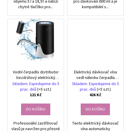
objemu 5 l a 18,9 l a nabízí
pro dávkování 600 ml a je
chytré tlačítko pro...
kompatibilní s...
Vodní čerpadlo distributor
Elektrický dávkovač vína
bezdrátový elektrický
vedl nálevku čerpadla
dávkovač automatický
kapaliny
Skladem. Expedujeme do 5
Skladem. Expedujeme do 5
prac. dnů
(>5 szt.)
prac. dnů
(>5 szt.)
121 Kč
426 Kč
DO KOŠÍKU
DO KOŠÍKU
Profesionální zastřihovač
Tento elektrický dávkovač
vlasů je navržen pro přesné
vína automaticky