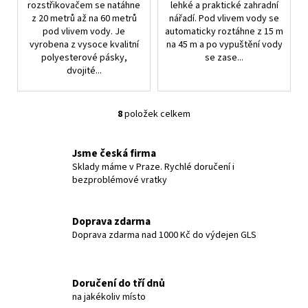
rozstřikovačem se natáhne
lehké a praktické zahradní
z 20 metrů až na 60 metrů
nářadí. Pod vlivem vody se
pod vlivem vody. Je
automaticky roztáhne z 15 m
vyrobena z vysoce kvalitní
na 45 m a po vypuštění vody
polyesterové pásky,
se zase...
dvojité...
8
položek celkem
O
v
l
Jsme česká firma
á
Sklady máme v Praze. Rychlé doručení i
bezproblémové vratky
d
a
c
Doprava zdarma
í
Doprava zdarma nad 1000 Kč do výdejen GLS
p
r
v
Doručení do tří dnů
k
na jakékoliv místo
y