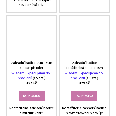
Na rozdíl od starších typů se
nezadrhává ani...
Zahradní hadice 20m - 60m
Zahradní hadice
x-hose pistolet
rozšířitelná pistole 45m
Skladem. Expedujeme do 5
Skladem. Expedujeme do 5
prac. dnů
(>5 szt.)
prac. dnů
(>5 szt.)
327 Kč
329 Kč
DO KOŠÍKU
DO KOŠÍKU
Roztažitelná zahradní hadice
Roztažitelná zahradní hadice
s multifunkčním
s rozstřikovací pistolí je