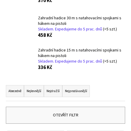
370 Kč
a
j
Zahradní hadice 30 m s natahovacími spojkami s
í
hákem na pistoli
t
Skladem. Expedujeme do 5 prac. dnů
(>5 szt.)
458 Kč
?
Zahradní hadice 15 m s natahovacími spojkami s
hákem na pistoli
Skladem. Expedujeme do 5 prac. dnů
(>5 szt.)
336 Kč
HLEDAT
Ř
a
Abecedně
Nejlevnější
Nejdražší
Nejprodávanější
D
z
o
p
e
o
n
OTEVŘÍT FILTR
r
í
u
p