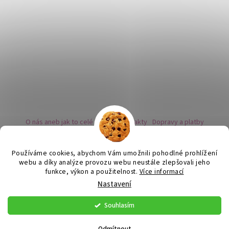
O nás aneb jak to celé začalo
Kontakty
Dopravy a platby
Kovy a puncovní značky
Naše nabídka náušnic
Novinky
Facebook - sledujte nás
Instagram - sledujte nás
BLOG
Obchodní podmínky
Ochrana osobních údajů
Používáme cookies, abychom Vám umožnili pohodlné prohlížení
Zpětný odběr vysloužilých bateriích
webu a díky analýze provozu webu neustále zlepšovali jeho
funkce, výkon a použitelnost.
Více informací
Nastavení
Vytvořil Shoptet
Souhlasím
Copyright 2026
Flor de Cristal
. Všechna práva vyhrazena.
Upravit
nastavení cookies
Odmítnout