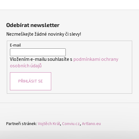
v
ý
Z
p
á
i
Odebírat newsletter
p
s
Nezmeškejte žádné novinky či slevy!
a
u
t
E-mail
í
Vložením e-mailu souhlasíte s
podmínkami ochrany
osobních údajů
PŘIHLÁSIT SE
Partneři stránek:
Vojtěch Král
,
Conviu.cz
,
Artlano.eu