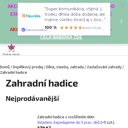
K
Přejít
Hledat
Nákup
M
Přihlášení
CZK
AKCE 3 + 1 ZDARMA. NAKUPTE 4 VĚCI Z NAŠEHO
na
“Super komunikácia, vtipná :),
o
obsah
ESHOPU A ČTVRTÝ NEJLEVNĚJŠÍ DOSTANETE
Zpět
Zpět
trošku dlhšia doba dodania, ale
košík
š
máme všetko ihneď aj v živo...”
ZDARMA!
í
100 %
doporučuje
AKCE
NA VYBRANÉ VÝROBKY
-
SLEVA AŽ 35%
-
C
Overenyweb.cz
k
CELÁ NABÍDKA ZDE
o
p
o
t
Domů
/
Doplňkový prodej
/
Dílna, stavba, zahrada
/
Zavlažování zahrady
/
ř
Zahradní hadice
e
Zahradní hadice
b
u
Nejprodávanější
j
e
t
Zahradní hadice s rozšířením 60m
e
Skladem. Expedujeme do 5 prac. dnů
(>5 szt.)
n