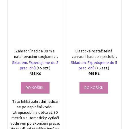
Zahradní hadice 30 m s
Elastická roztažitelná
natahovacími spojkami s
zahradní hadice s pistolí a
hákem na pistoli
odolnými spojkami, 10,5–
Skladem. Expedujeme do 5
Skladem. Expedujeme do 5
22,5 m
prac. dnů
(>5 szt.)
prac. dnů
(>5 szt.)
458 Kč
469 Kč
DO KOŠÍKU
DO KOŠÍKU
Tato lehká zahradní hadice
se po naplnění vodou
ztrojnásobí na délku až 30
metrů a automaticky vytlačí
vodu ven po skončení práce.