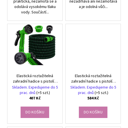
praktická, nezamotá se a
nezadrhává ani nezamotává
odolává vysokému tlaku
a je odolná vůči...
vody. Součástí...
Elastická roztažitelná
Elastická roztažitelná
zahradní hadice s pistolí a
zahradní hadice s pistolí a
odolnými spojkami, 7–15
odolnými spojkami, 12,5–
Skladem. Expedujeme do 5
Skladem. Expedujeme do 5
m
30 m
prac. dnů
(>5 szt.)
prac. dnů
(>5 szt.)
407 Kč
584 Kč
DO KOŠÍKU
DO KOŠÍKU