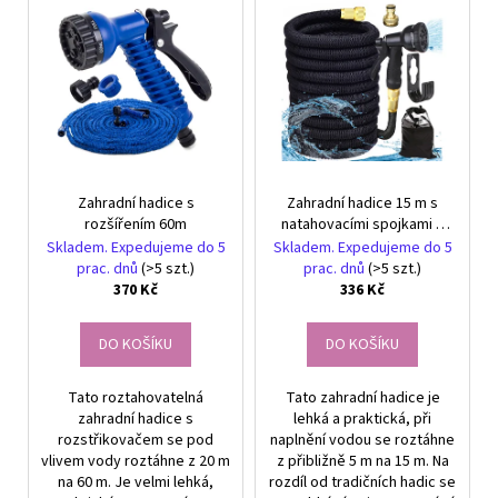
č
V
r
u
ý
o
j
p
e
d
i
m
u
s
e
k
p
t
r
ETHNO
ů
Zahradní hadice s
Zahradní hadice 15 m s
o
NÁRAMEK
rozšířením 60m
natahovacími spojkami s
CARDÍACO
d
hákem na pistoli
JASPIS
Skladem. Expedujeme do 5
Skladem. Expedujeme do 5
u
-
prac. dnů
(>5 szt.)
prac. dnů
(>5 szt.)
TYRKYSOVÝ
370 Kč
336 Kč
k
II
t
-
NÁRAMEK
DO KOŠÍKU
DO KOŠÍKU
ů
S
KAMENY
Tato roztahovatelná
Tato zahradní hadice je
427
zahradní hadice s
lehká a praktická, při
Kč
rozstřikovačem se pod
naplnění vodou se roztáhne
vlivem vody roztáhne z 20 m
z přibližně 5 m na 15 m. Na
na 60 m. Je velmi lehká,
rozdíl od tradičních hadic se