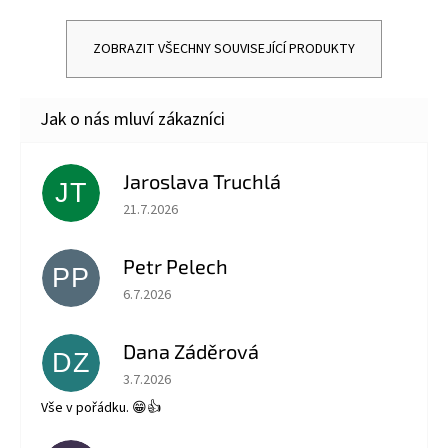
ZOBRAZIT VŠECHNY SOUVISEJÍCÍ PRODUKTY
Jaroslava Truchlá
JT
Hodnocení obchodu je 5 z 5 hvězdiček.
21.7.2026
Petr Pelech
PP
Hodnocení obchodu je 5 z 5 hvězdiček.
6.7.2026
Dana Záděrová
DZ
Hodnocení obchodu je 5 z 5 hvězdiček.
3.7.2026
Vše v pořádku. 😁👍