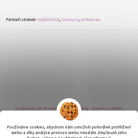
Partneři stránek:
Vojtěch Král
,
Conviu.cz
,
Artlano.eu
O nás aneb jak to celé začalo
Kontakty
Dopravy a platby
Kovy a puncovní značky
Naše nabídka náušnic
Novinky
Facebook - sledujte nás
Instagram - sledujte nás
BLOG
Obchodní podmínky
Ochrana osobních údajů
Používáme cookies, abychom Vám umožnili pohodlné prohlížení
Zpětný odběr vysloužilých bateriích
webu a díky analýze provozu webu neustále zlepšovali jeho