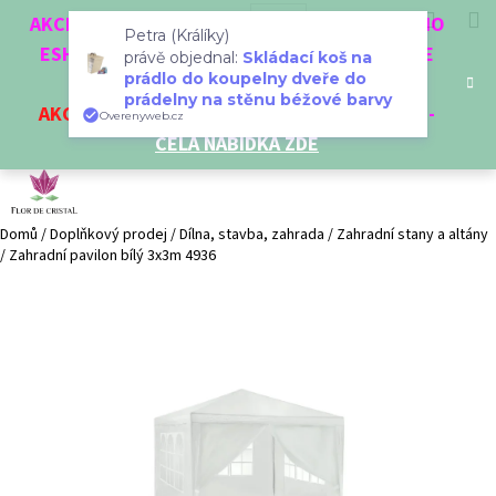
K
Přejít
Hledat
Nákup
M
Přihlášení
CZK
AKCE 3 + 1 ZDARMA. NAKUPTE 4 VĚCI Z NAŠEHO
na
o
Petra (Králíky)
obsah
ESHOPU A ČTVRTÝ NEJLEVNĚJŠÍ DOSTANETE
Zpět
Zpět
košík
právě objednal:
Skládací koš na
š
prádlo do koupelny dveře do
ZDARMA!
í
prádelny na stěnu béžové barvy
AKCE
NA VYBRANÉ VÝROBKY
-
SLEVA AŽ 35%
-
C
Overenyweb.cz
k
CELÁ NABÍDKA ZDE
o
p
o
t
Domů
/
Doplňkový prodej
/
Dílna, stavba, zahrada
/
Zahradní stany a altány
/
Zahradní pavilon bílý 3x3m 4936
ř
e
b
u
j
e
t
e
n