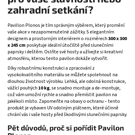
zahradní setkání?
Pavillon Plonos je tím správným výběrem, který promění
vaše akce v nezapomenutelné zážitky. S elegantním
designem a prostorným interiérem o rozměrech
300 x 300
x 245 cm
poskytuje ideální útočiště před slunečními
paprsky i deštěm. Oslňte své hosty a užívejte si kreativní
atmosféru, kterou tento pavilon dokáže vytvořit.
Díky robustnímu konstrukci a zpracování z
vysokokvalitního materiálu se můžete spolehnout na
dlouhou životnost výrobku. Lehká, ale odolná konstrukce,
vážící pouhých
10 kg
, se snadno montuje a de-montuje,
což vám umožní rychle a snadno přemístit pavilon na
jakékoli místo. Zapomeňte na obavy o ochranu – tento
produkt je vybaven UV odolným plátnem, které účinně
chrání vás i vaše hosty před škodlivými slunečními paprsky.
Pět důvodů, proč si pořídit Pavilon