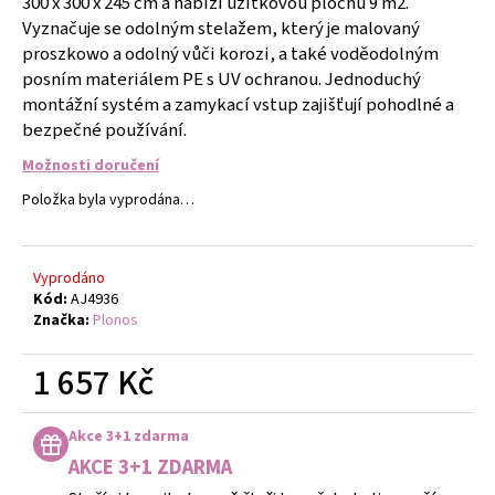
300 x 300 x 245 cm a nabízí užitkovou plochu 9 m2.
č
u
Vyznačuje se odolným stelažem, který je malovaný
j
proszkowo a odolný vůči korozi, a také voděodolným
e
posním materiálem PE s UV ochranou. Jednoduchý
m
montážní systém a zamykací vstup zajišťují pohodlné a
e
bezpečné používání.
Možnosti doručení
ETHNO
Položka byla vyprodána…
NÁRAMEK
CARDÍACO
JASPIS
-
Vyprodáno
TYRKYSOVÝ
Kód:
AJ4936
II
-
Značka:
Plonos
NÁRAMEK
S
1 657 Kč
KAMENY
427
Měrná
Kč
cena:
Akce 3+1 zdarma
AKCE 3+1 ZDARMA