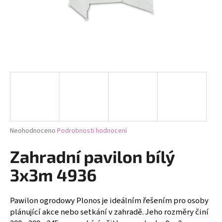
a
j
í
t
?
HLEDAT
Průměrné
Neohodnoceno
Podrobnosti hodnocení
hodnocení
produktu
Zahradní pavilon bílý
D
je
0,0
o
3x3m 4936
z
p
5
o
hvězdiček.
Pawilon ogrodowy Plonos je ideálním řešením pro osoby
r
plánující akce nebo setkání v zahradě. Jeho rozměry činí
u