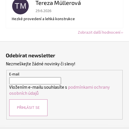
Tereza Müllerová
TM
Hodnocení obchodu je 5 z 5 hvězdiček.
29.6.2026
Hezké provedení a lehká konstrukce
Zobrazit další hodnocení
Z
á
Odebírat newsletter
p
Nezmeškejte žádné novinky či slevy!
a
t
E-mail
í
Vložením e-mailu souhlasíte s
podmínkami ochrany
osobních údajů
PŘIHLÁSIT SE