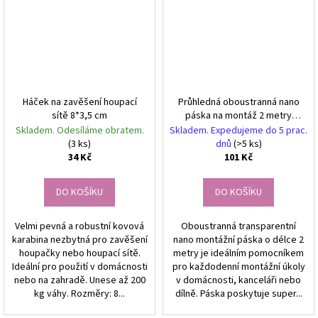
Háček na zavěšení houpací
Průhledná oboustranná nano
sítě 8*3,5 cm
páska na montáž 2 metry
voděodolná
Skladem. Odesíláme obratem.
Skladem. Expedujeme do 5 prac.
(3 ks)
dnů
(>5 ks)
34 Kč
101 Kč
DO KOŠÍKU
DO KOŠÍKU
Velmi pevná a robustní kovová
Oboustranná transparentní
karabina nezbytná pro zavěšení
nano montážní páska o délce 2
houpačky nebo houpací sítě.
metry je ideálním pomocníkem
Ideální pro použití v domácnosti
pro každodenní montážní úkoly
nebo na zahradě. Unese až 200
v domácnosti, kanceláři nebo
kg váhy. Rozměry: 8...
dílně. Páska poskytuje super...