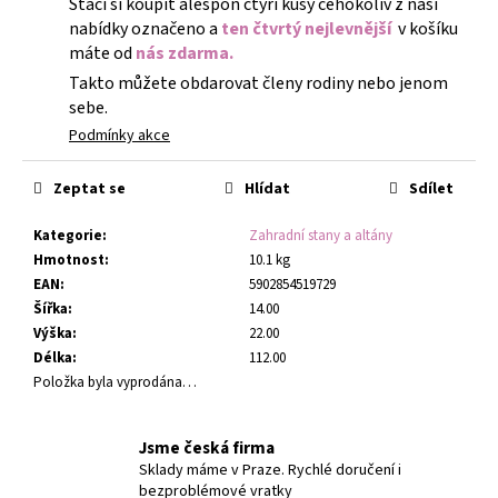
Stačí si koupit alespoň čtyři kusy čehokoliv z naší
nabídky označeno a
ten čtvrtý nejlevnější
v košíku
máte od
nás zdarma.
Takto můžete obdarovat členy rodiny nebo jenom
sebe.
Podmínky akce
Zeptat se
Hlídat
Sdílet
Kategorie
:
Zahradní stany a altány
Hmotnost
:
10.1 kg
EAN
:
5902854519729
Šířka
:
14.00
Výška
:
22.00
Délka
:
112.00
Položka byla vyprodána…
Jsme česká firma
Sklady máme v Praze. Rychlé doručení i
bezproblémové vratky