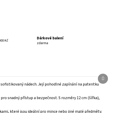
Dárkové balení
00 Kč
zdarma
Další
Další
produ
produ
ofistikovaný nádech. Její pohodlné zapínání na patentku
u pro snadný přístup a bezpečnost. S rozměry 12 cm (šířka),
kami, které jsou ideální pro mince nebo jiné malé předměty.