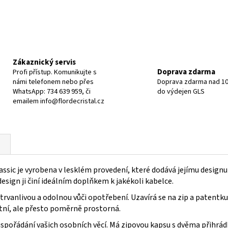
Zákaznický servis
Doprava zdarma
Profi přístup. Komunikujte s
námi telefonem nebo přes
Doprava zdarma nad 10
WhatsApp: 734 639 959, či
do výdejen GLS
emailem info@flordecristal.cz
 je vyrobena v lesklém provedení, které dodává jejímu designu s
esign ji činí ideálním doplňkem k jakékoli kabelce.
í trvanlivou a odolnou vůči opotřebení. Uzavírá se na zip a patentk
tní, ale přesto poměrně prostorná.
uspořádání vašich osobních věcí. Má zipovou kapsu s dvěma přihrád