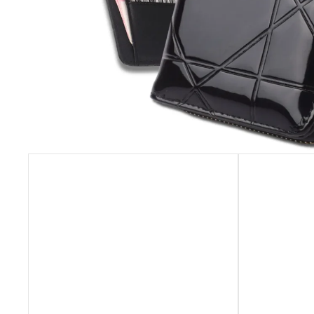
NÁHRDELNÍK A NÁUŠNICE ROZPUSTILÉ
KORÁLKY - ČERNÁ
259 Kč