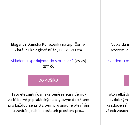
Elegantní Dámská Peněženka na Zip, Černo-
Velká dám
Zlatá, z Ekologické Kůže, 18.5x9.5x3 cm
vzorem, e
Skladem. Expedujeme do 5 prac. dnů
(>5 ks)
Skladem. Ex
277 Kč
DO KOŠÍKU
Tato elegantní dámská peněženka v černo-
Tato velká 
zlaté barvě je praktickým a stylovým doplňkem
ozdobným v
pro každou ženu. S zipem pro snadné otevírání
každodenního
a zavírání, nabízí dostatek prostoru pro...
všech vašich 