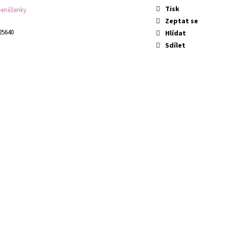
Tisk
peněženky
Zeptat se
25640
Hlídat
Sdílet