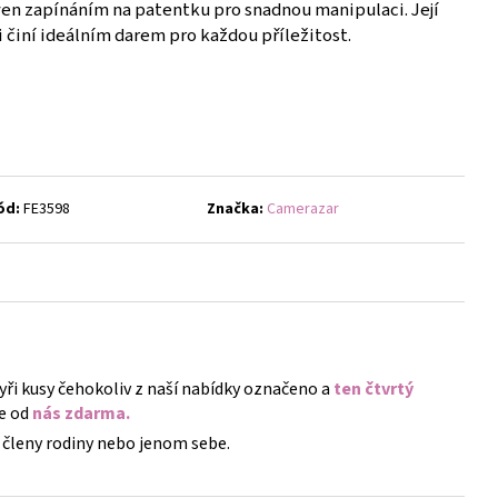
- NÁUŠNICE S KRYSTALY
en zapínáním na patentku pro snadnou manipulaci. Její
ji činí ideálním darem pro každou příležitost.
ód:
FE3598
Značka:
Camerazar
tyři kusy čehokoliv z naší nabídky označeno a
ten čtvrtý
e od
nás zdarma.
členy rodiny nebo jenom sebe.