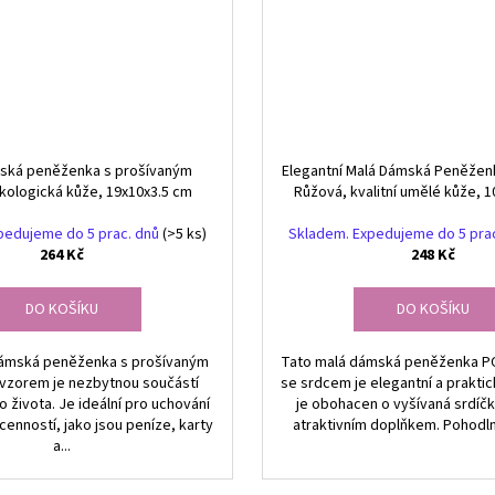
ská peněženka s prošívaným
Elegantní Malá Dámská Peněženk
kologická kůže, 19x10x3.5 cm
Růžová, kvalitní umělé kůže, 1
pedujeme do 5 prac. dnů
(>5 ks)
Skladem. Expedujeme do 5 pra
264 Kč
248 Kč
DO KOŠÍKU
DO KOŠÍKU
dámská peněženka s prošívaným
Tato malá dámská peněženka
zorem je nezbytnou součástí
se srdcem je elegantní a praktick
 života. Je ideální pro uchování
je obohacen o vyšívaná srdíčka,
cenností, jako jsou peníze, karty
atraktivním doplňkem. Pohodlné
a...