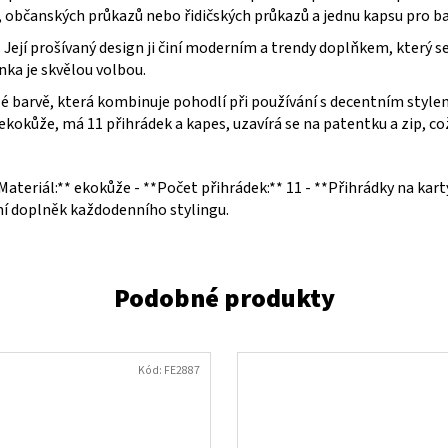
, občanských průkazů nebo řidičských průkazů a jednu kapsu pro b
 Její prošívaný design ji činí moderním a trendy doplňkem, který s
nka je skvělou volbou.
arvě, která kombinuje pohodlí při používání s decentním stylem. 
ekokůže, má 11 přihrádek a kapes, uzavírá se na patentku a zip, co
*Materiál:** ekokůže - **Počet přihrádek:** 11 - **Přihrádky na kart
ní doplněk každodenního stylingu.
Kód:
FE2887