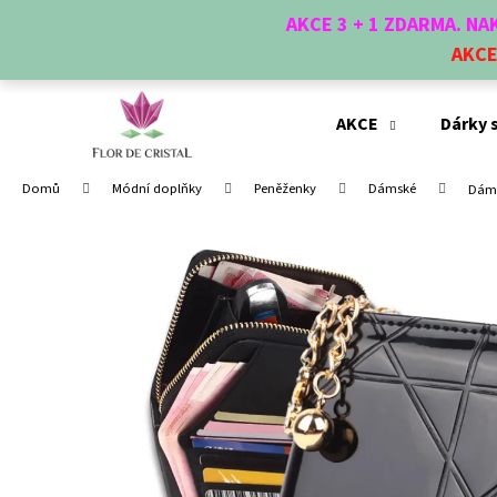
K
Přejít
AKCE 3 + 1 ZDARMA. N
na
o
obsah
AKC
Zpět
Zpět
š
do
do
í
obchodu
obchodu
k
AKCE
Dárky 
Domů
Módní doplňky
Peněženky
Dámské
Dáms