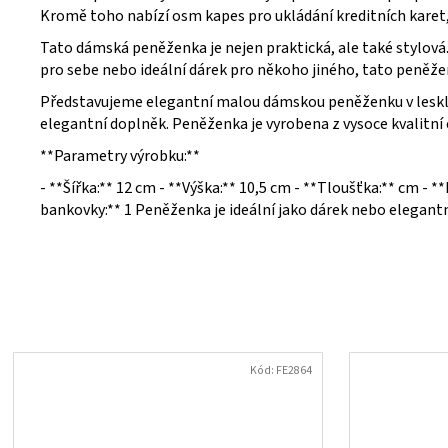
Kromě toho nabízí osm kapes pro ukládání kreditních karet
Tato dámská peněženka je nejen praktická, ale také stylová.
pro sebe nebo ideální dárek pro někoho jiného, tato peněže
Představujeme elegantní malou dámskou peněženku v lesklé b
elegantní doplněk. Peněženka je vyrobena z vysoce kvalitní 
**Parametry výrobku:**
- **Šířka:** 12 cm - **Výška:** 10,5 cm - **Tloušťka:** cm - *
bankovky:** 1 Peněženka je ideální jako dárek nebo elegant
Kód:
FE2864