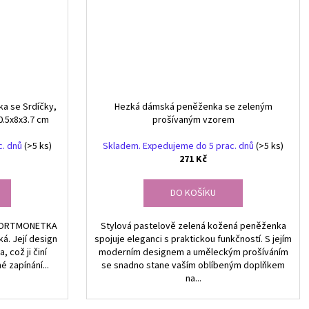
a se Srdíčky,
Hezká dámská peněženka se zeleným
0.5x8x3.7 cm
prošívaným vzorem
c. dnů
(>5 ks)
Skladem. Expedujeme do 5 prac. dnů
(>5 ks)
271 Kč
DO KOŠÍKU
 PORTMONETKA
Stylová pastelově zelená kožená peněženka
á. Její design
spojuje eleganci s praktickou funkčností. S jejím
 což ji činí
moderním designem a uměleckým prošíváním
 zapínání...
se snadno stane vaším oblíbeným doplňkem
na...