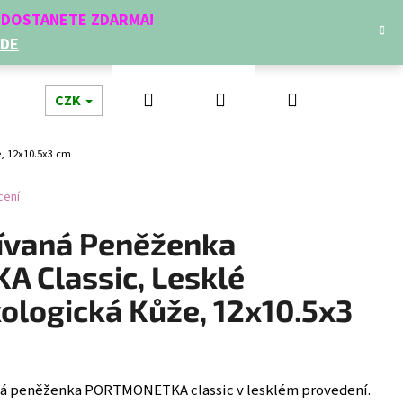
Í DOSTANETE ZDARMA!
ZDE
Hledat
Přihlášení
Nákupní
dní doplňky
CZK
Novinky
Doplňkový prodej
Dá
, 12x10.5x3 cm
košík
cení
ívaná Peněženka
 Classic, Lesklé
ologická Kůže, 12x10.5x3
Následující
á peněženka PORTMONETKA classic v lesklém provedení.