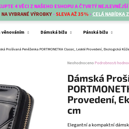
AKUPTE 4 VĚCI Z NAŠEHO ESHOPU A ČTVRTÝ NEJLEVNĚJŠ
E
NA VYBRANÉ VÝROBKY
-
SLEVA AŽ 35%
-
CELÁ NABÍDKA 
Co potřebujete najít?
s věnováním
Dámská bižu
Pánská bižu
Mó
ká Prošívaná Peněženka PORTMONETKA Classic, Lesklé Provedení, Ekologická Kůže
HLEDAT
Průměrné
Neohodnoceno
Podrobnosti hodno
hodnocení
produktu
Dámská Proš
Doporučujeme
je
0,0
PORTMONETKA
z
5
Provedení, Ek
hvězdiček.
cm
Elegantní a kompaktní dámsk