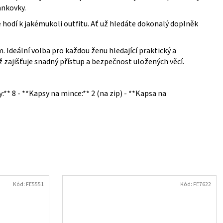
ankovky.
e hodí k jakémukoli outfitu. Ať už hledáte dokonalý doplněk
Ideální volba pro každou ženu hledající praktický a
ž zajišťuje snadný přístup a bezpečnost uložených věcí.
y:** 8 - **Kapsy na mince:** 2 (na zip) - **Kapsa na
Kód:
FE5551
Kód:
FE7622