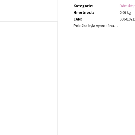
Kategorie
:
Dámské 
Hmotnost
:
0.06 kg
EAN
:
59041071
Položka byla vyprodána…