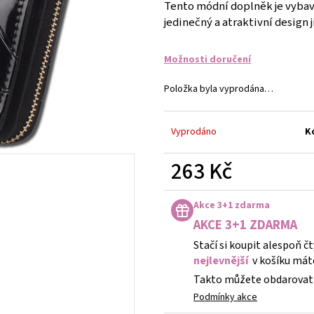
DĚTSKÉ STŘÍBRNÉ NÁUŠNICE VÁŽKA
NÁUŠNICE - DUHA 
Tento módní doplněk je vybav
jedinečný a atraktivní design 
249 Kč
299 Kč
Možnosti doručení
Položka byla vyprodána…
Vyprodáno
K
263 Kč
Měrná
cena:
Akce 3+1 zdarma
AKCE 3+1 ZDARMA
Stačí si koupit alespoň č
nejlevnější
v košíku mát
Takto můžete obdarovat 
Podmínky akce