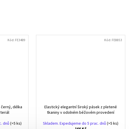
Kód:
FE3489
Kód:
FE8853
 černý, délka
Elastický elegantní široký pásek z pletené
teriál
tkaniny v odolném béžovém provedení
c. dnů
(>5 ks)
Skladem. Expedujeme do 5 prac. dnů
(>5 ks)