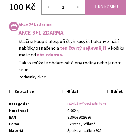
100 Kč
DO KOŠÍKU
Měrná
cena:
Akce 3+1 zdarma
AKCE 3+1 ZDARMA
Stačí si koupit alespoň čtyři kusy čehokoliv z naší
nabídky označeno a
ten čtvrtý nejlevnější
v košíku
máte od
nás zdarma.
Takto můžete obdarovat členy rodiny nebo jenom
sebe.
Podmínky akce
Zeptat se
Hlídat
Sdílet
Kategorie
:
Dětské stříbrné náušnice
Hmotnost
:
0.002 kg
EAN
:
8596597029736
Barva
:
Červená, Stříbrná
Materiál
:
Šperkovní stříbro 925