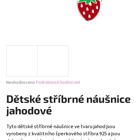
a
j
í
t
?
HLEDAT
Průměrné
Neohodnoceno
Podrobnosti hodnocení
hodnocení
produktu
Dětské stříbrné náušnice
D
je
0,0
o
jahodové
z
p
5
o
hvězdiček.
Tyto dětské stříbrné náušnice ve tvaru jahod jsou
r
vyrobeny z kvalitního šperkového stříbra 925 a jsou
u