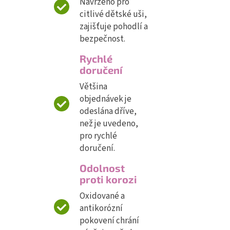
Navrženo pro
citlivé dětské uši,
zajišťuje pohodlí a
bezpečnost.
Rychlé
doručení
Většina
objednávek je
odeslána dříve,
než je uvedeno,
pro rychlé
doručení.
Odolnost
proti korozi
Oxidované a
antikorózní
pokovení chrání