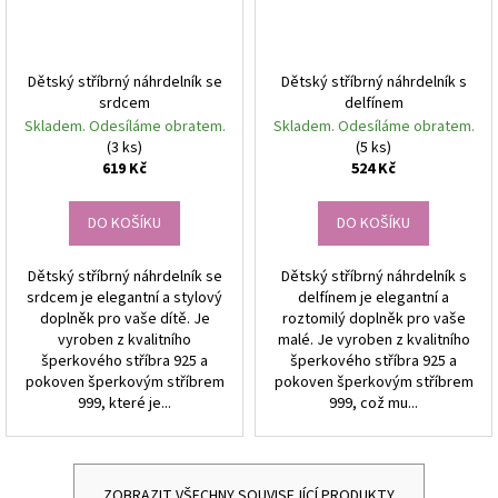
Dětský stříbrný náhrdelník se
Dětský stříbrný náhrdelník s
srdcem
delfínem
Skladem. Odesíláme obratem.
Skladem. Odesíláme obratem.
(3 ks)
(5 ks)
619 Kč
524 Kč
DO KOŠÍKU
DO KOŠÍKU
Dětský stříbrný náhrdelník se
Dětský stříbrný náhrdelník s
srdcem je elegantní a stylový
delfínem je elegantní a
doplněk pro vaše dítě. Je
roztomilý doplněk pro vaše
vyroben z kvalitního
malé. Je vyroben z kvalitního
šperkového stříbra 925 a
šperkového stříbra 925 a
pokoven šperkovým stříbrem
pokoven šperkovým stříbrem
999, které je...
999, což mu...
ZOBRAZIT VŠECHNY SOUVISEJÍCÍ PRODUKTY