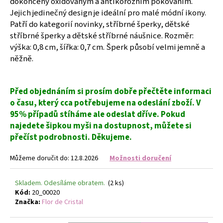
dokončeny oxidovaným a antikorózním pokováním.
č
u
Jejich jedinečný design je ideální pro malé módní ikony.
j
Patří do kategorií novinky, stříbrné šperky, dětské
e
stříbrné šperky a dětské stříbrné náušnice. Rozměr:
m
výška: 0,8 cm, šířka: 0,7 cm. Šperk působí velmi jemně a
e
něžně.
NÁUŠNICE
Před objednáním si prosím dobře přečtěte informaci
CINTIA
FIALOVÁ
o času, který cca potřebujeme na odeslání zboží. V
-
95% případů stíháme ale odeslat dříve. Pokud
NÁUŠNICE
najedete šipkou myši na dostupnost, můžete si
S
KRYSTALY
přečíst podrobnosti. Děkujeme.
299
Kč
Můžeme doručit do:
12.8.2026
Možnosti doručení
Skladem. Odesíláme obratem.
(2 ks)
Kód:
20_00020
Značka:
Flor de Cristal