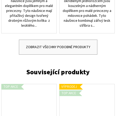
náušnice jsou jemným a
okřídleným jednorožcem jsou
elegantním doplňkem pro malé
kouzelným a nádherným
princezny. Tyto náušnice mají
doplňkem pro malé princezny a
přitažlivý design tvořený
milovnice pohádek. Tyto
drobným růžovým kvítka z
náušnice kombinují zářivý lesk
lesklého...
stříbra s...
ZOBRAZIT VŠECHNY PODOBNÉ PRODUKTY
TOP AKCE
VÝPRODEJ
TOP AKCE