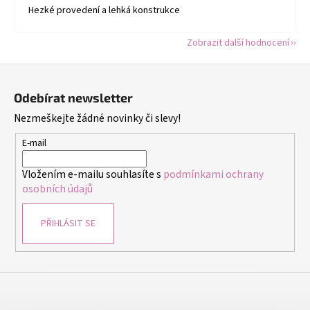
Hezké provedení a lehká konstrukce
Zobrazit další hodnocení
Z
á
Odebírat newsletter
p
Nezmeškejte žádné novinky či slevy!
a
t
E-mail
í
Vložením e-mailu souhlasíte s
podmínkami ochrany
osobních údajů
PŘIHLÁSIT SE