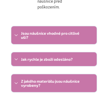
náušnice před
poškozením.
Jsou náušnice vhodné pro citlivé
uši?
Jak rychle je zboží odesláno?
Z jakého materiálu jsou náušnice
vyrobeny?