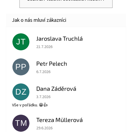
Jaroslava Truchlá
JT
Hodnocení obchodu je 5 z 5 hvězdiček.
21.7.2026
Petr Pelech
PP
Hodnocení obchodu je 5 z 5 hvězdiček.
6.7.2026
Dana Záděrová
DZ
Hodnocení obchodu je 5 z 5 hvězdiček.
3.7.2026
Vše v pořádku. 😁👍
Tereza Müllerová
TM
Hodnocení obchodu je 5 z 5 hvězdiček.
29.6.2026