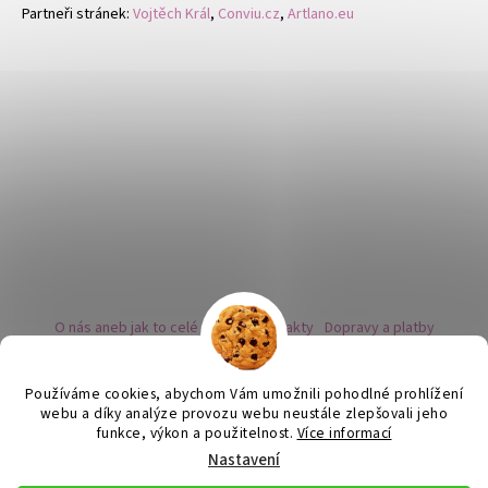
Partneři stránek:
Vojtěch Král
,
Conviu.cz
,
Artlano.eu
O nás aneb jak to celé začalo
Kontakty
Dopravy a platby
Kovy a puncovní značky
Naše nabídka náušnic
Novinky
Facebook - sledujte nás
Instagram - sledujte nás
BLOG
Obchodní podmínky
Ochrana osobních údajů
Používáme cookies, abychom Vám umožnili pohodlné prohlížení
Zpětný odběr vysloužilých bateriích
webu a díky analýze provozu webu neustále zlepšovali jeho
funkce, výkon a použitelnost.
Více informací
Nastavení
Vytvořil Shoptet